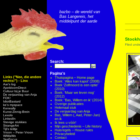
bazbo – de wereld van
Bas Langereis, het
middelpunt der aarde
Stockh
Filed und
Search:
Pagina's
Links ("Nee, die andere
Thuispagina – Home page
rechts!") - Linx
Boek: ‘Alles kan kapot’ (2008)
Aar’s log
Boek ‘Zelfmoord is een optie’
ApeldoornDirect
(2010)
Cultuur bij je Buur
Boek: ‘Maar we leven nog’
De verjaardag van Anja
(2012)
FOK!
Boek: ‘Bas, Willem en ik’ (2014)
IdiotBastard
Overige publicaties
ke's myspace
Helemaal stuk
Keneally
De verjaardag van Anja
Kunst-Zinnig-Brein
Bas, Willem (, Aad, Peter-Jan)
Lexolo
LinkedIn
en ik
Stevige stukkies
Ik lees u vóór!
StrangeArt
Mijn geschiedenis – Life history
Tijl’s teiltje
Huisregels – House rules
Vroon – Peter Vroon
Privacybeleid
WiWaWo
Contact
YesFocus