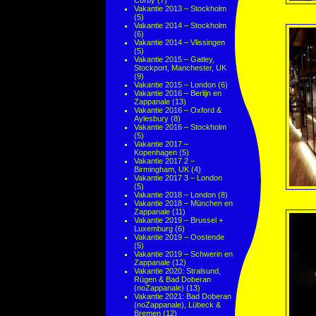
Corby
(7)
Vakantie 2013 – Stockholm
(5)
Vakantie 2014 – Stockholm
(6)
Vakantie 2014 – Vlissingen
(5)
Vakantie 2015 – Gatley,
Stockport, Manchester, UK
(9)
Vakantie 2015 – London
(6)
Vakantie 2016 – Berlijn en
Zappanale
(13)
Vakantie 2016 – Oxford &
Aylesbury
(8)
Vakantie 2016 – Stockholm
(5)
Vakantie 2017 –
Kopenhagen
(5)
Vakantie 2017 2 –
Birmingham, UK
(4)
Vakantie 2017 3 – London
(5)
Vakantie 2018 – London
(8)
Vakantie 2018 – München en
Zappanale
(11)
Vakantie 2019 – Brussel +
Luxemburg
(6)
Vakantie 2019 – Oostende
(5)
Vakantie 2019 – Schwerin en
Zappanale
(12)
Vakantie 2020: Stralsund,
Rügen & Bad Doberan
(noZappanale)
(13)
Vakantie 2021: Bad Doberan
(noZappanale), Lübeck &
Bremen
(12)