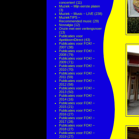
concerten!
(11)
Muziek – Mijn eerste platen
(3)
Muziek – Music – LIVE
(238)
MuziekTIPS –
Recommended music
(29)
Nostalgia
(12)
Onzin met een verlengsnoer
(13)
Publicaties voor
ApeldoornDirect
(43)
Publicaties voor FOK! –
2007
(38)
Publicaties voor FOK! –
2008
(79)
Publicaties voor FOK! –
2009
(71)
Publicaties voor FOK! –
2010
(70)
Publicaties voor FOK! –
2011
(59)
Publicaties voor FOK! –
2012
(58)
Publicaties voor FOK! –
2013
(50)
Publicaties voor FOK! –
2014
(16)
Publicaties voor FOK! –
2015
(21)
Publicaties voor FOK! –
2016
(27)
Publicaties voor FOK! –
2017
(28)
Publicaties voor FOK! –
2018
(27)
Publicaties voor FOK! –
2019
(27)