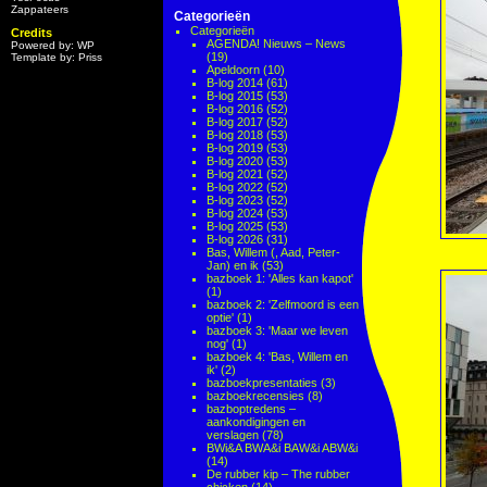
Zappateers
Categorieën
Categorieën
Credits
AGENDA! Nieuws – News
Powered by: WP
(19)
Template by: Priss
Apeldoorn
(10)
B-log 2014
(61)
B-log 2015
(53)
B-log 2016
(52)
B-log 2017
(52)
B-log 2018
(53)
B-log 2019
(53)
B-log 2020
(53)
B-log 2021
(52)
B-log 2022
(52)
B-log 2023
(52)
B-log 2024
(53)
B-log 2025
(53)
B-log 2026
(31)
Bas, Willem (, Aad, Peter-
Jan) en ik
(53)
bazboek 1: 'Alles kan kapot'
(1)
bazboek 2: 'Zelfmoord is een
optie'
(1)
bazboek 3: 'Maar we leven
nog'
(1)
bazboek 4: 'Bas, Willem en
ik'
(2)
bazboekpresentaties
(3)
bazboekrecensies
(8)
bazboptredens –
aankondigingen en
verslagen
(78)
BWi&A BWA&i BAW&i ABW&i
(14)
De rubber kip – The rubber