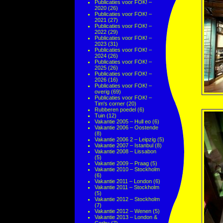
Publicaties voor FOK! –
2020
(26)
Publicaties voor FOK! –
2021
(27)
Publicaties voor FOK! –
2022
(29)
Publicaties voor FOK! –
2023
(31)
Publicaties voor FOK! –
2024
(26)
Publicaties voor FOK! –
2025
(26)
Publicaties voor FOK! –
2026
(16)
Publicaties voor FOK! –
overig
(69)
Publicaties voor FOK! –
Tim's corner
(20)
Rubberen poedel
(6)
Tuin
(12)
Vakantie 2005 – Hull eo
(6)
Vakantie 2006 – Oostende
(8)
Vakantie 2006 2 – Leipzig
(5)
Vakantie 2007 – Istanbul
(8)
Vakantie 2008 – Lissabon
(5)
Vakantie 2009 – Praag
(5)
Vakantie 2010 – Stockholm
(6)
Vakantie 2011 – London
(6)
Vakantie 2011 – Stockholm
(5)
Vakantie 2012 – Stockholm
(7)
Vakantie 2012 – Wenen
(5)
Vakantie 2013 – London &