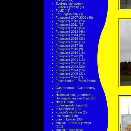
chicken
(14)
Eveliens sieraden –
Evelien's jewelry
(7)
FoolZ
(42)
For English only
(1)
Fotogalerij 2007-2009
(48)
Fotogalerij 2010
(23)
Fotogalerij 2011
(17)
Fotogalerij 2012
(50)
Fotogalerij 2013
(46)
Fotogalerij 2014
(29)
Fotogalerij 2015
(33)
Fotogalerij 2016
(12)
Fotogalerij 2017
(8)
Fotogalerij 2018
(9)
Fotogalerij 2019
(16)
Fotogalerij 2020
(2)
Fotogalerij 2021
(13)
Fotogalerij 2022
(13)
Fotogalerij 2023
(30)
Fotogalerij 2024
(16)
Fotogalerij 2025
(22)
Fotogalerij 2026
(7)
Fotovrienden – Photo friendz
(5)
Gastronomie – Gastronomy
(76)
Helemaal stuk (voorheen:
De verjaardag van Anja)
(25)
Hoop Gedoe
(toneelgezelschap)
(2)
In Memoriam
(16)
Kunst-Zinnig-Brein
(2)
Lex related
(49)
Luuk = Lekker
(38)
Muziek – Draai al je vinyl
(151)
Muziek – Klassieke