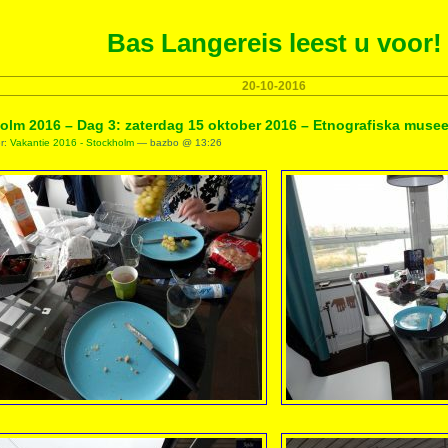
Bas Langereis leest u voor!
20-10-2016
olm 2016 – Dag 3: zaterdag 15 oktober 2016 – Etnografiska musee
er:
Vakantie 2016 - Stockholm
— bazbo @ 13:26