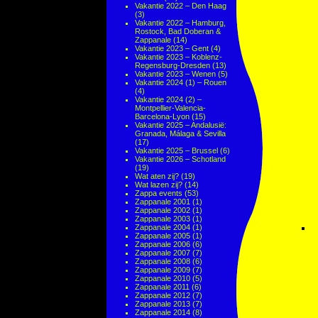
Vakantie 2022 – Den Haag
(3)
Vakantie 2022 – Hamburg,
Rostock, Bad Doberan &
Zappanale
(14)
Vakantie 2023 – Gent
(4)
Vakantie 2023 – Koblenz-
Regensburg-Dresden
(13)
Vakantie 2023 – Wenen
(5)
Vakantie 2024 (1) – Rouen
(4)
Vakantie 2024 (2) –
Montpellier-Valencia-
Barcelona-Lyon
(15)
Vakantie 2025 – Andalusië:
Granada, Málaga & Sevilla
(17)
Vakantie 2025 – Brussel
(6)
Vakantie 2026 – Schotland
(19)
Wat aten zij?
(19)
Wat lazen zij?
(14)
Zappa events
(53)
Zappanale 2001
(1)
Zappanale 2002
(1)
Zappanale 2003
(1)
Zappanale 2004
(1)
Zappanale 2005
(1)
Zappanale 2006
(6)
Zappanale 2007
(7)
Zappanale 2008
(6)
Zappanale 2009
(7)
Zappanale 2010
(5)
Zappanale 2011
(6)
Zappanale 2012
(7)
Zappanale 2013
(7)
Zappanale 2014
(8)