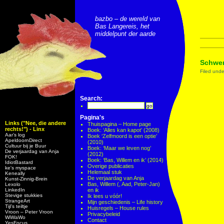
bazbo – de wereld van
Bas Langereis, het
middelpunt der aarde
Schwer
Filed und
Search:
Pagina's
Links ("Nee, die andere
Thuispagina – Home page
rechts!") - Linx
Boek: ‘Alles kan kapot’ (2008)
Aar’s log
Boek ‘Zelfmoord is een optie’
ApeldoornDirect
(2010)
Cultuur bij je Buur
Boek: ‘Maar we leven nog’
De verjaardag van Anja
(2012)
FOK!
Boek: ‘Bas, Willem en ik’ (2014)
IdiotBastard
Overige publicaties
ke's myspace
Helemaal stuk
Keneally
De verjaardag van Anja
Kunst-Zinnig-Brein
Bas, Willem (, Aad, Peter-Jan)
Lexolo
LinkedIn
en ik
Stevige stukkies
Ik lees u vóór!
StrangeArt
Mijn geschiedenis – Life history
Tijl’s teiltje
Huisregels – House rules
Vroon – Peter Vroon
Privacybeleid
WiWaWo
Contact
YesFocus