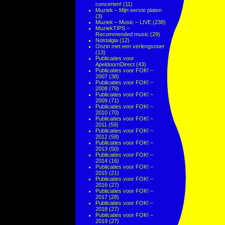
concerten!
(11)
Muziek – Mijn eerste platen
(3)
Muziek – Music – LIVE
(238)
MuziekTIPS –
Recommended music
(29)
Nostalgia
(12)
Onzin met een verlengsnoer
(13)
Publicaties voor
ApeldoornDirect
(43)
Publicaties voor FOK! –
2007
(38)
Publicaties voor FOK! –
2008
(79)
Publicaties voor FOK! –
2009
(71)
Publicaties voor FOK! –
2010
(70)
Publicaties voor FOK! –
2011
(59)
Publicaties voor FOK! –
2012
(58)
Publicaties voor FOK! –
2013
(50)
Publicaties voor FOK! –
2014
(16)
Publicaties voor FOK! –
2015
(21)
Publicaties voor FOK! –
2016
(27)
Publicaties voor FOK! –
2017
(28)
Publicaties voor FOK! –
2018
(27)
Publicaties voor FOK! –
2019
(27)