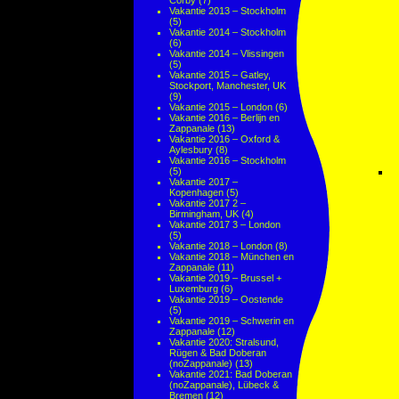
Corby
(7)
Vakantie 2013 – Stockholm
(5)
Vakantie 2014 – Stockholm
(6)
Vakantie 2014 – Vlissingen
(5)
Vakantie 2015 – Gatley,
Stockport, Manchester, UK
(9)
Vakantie 2015 – London
(6)
Vakantie 2016 – Berlijn en
Zappanale
(13)
Vakantie 2016 – Oxford &
Aylesbury
(8)
Vakantie 2016 – Stockholm
(5)
Vakantie 2017 –
Kopenhagen
(5)
Vakantie 2017 2 –
Birmingham, UK
(4)
Vakantie 2017 3 – London
(5)
Vakantie 2018 – London
(8)
Vakantie 2018 – München en
Zappanale
(11)
Vakantie 2019 – Brussel +
Luxemburg
(6)
Vakantie 2019 – Oostende
(5)
Vakantie 2019 – Schwerin en
Zappanale
(12)
Vakantie 2020: Stralsund,
Rügen & Bad Doberan
(noZappanale)
(13)
Vakantie 2021: Bad Doberan
(noZappanale), Lübeck &
Bremen
(12)