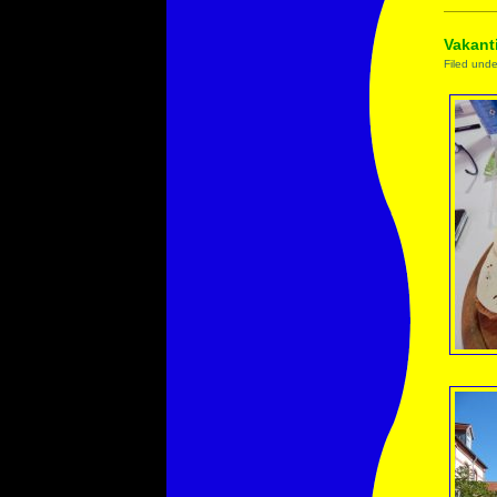
Vakant
Filed und