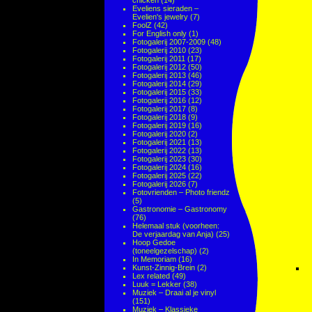
chicken
(14)
Eveliens sieraden –
Evelien's jewelry
(7)
FoolZ
(42)
For English only
(1)
Fotogalerij 2007-2009
(48)
Fotogalerij 2010
(23)
Fotogalerij 2011
(17)
Fotogalerij 2012
(50)
Fotogalerij 2013
(46)
Fotogalerij 2014
(29)
Fotogalerij 2015
(33)
Fotogalerij 2016
(12)
Fotogalerij 2017
(8)
Fotogalerij 2018
(9)
Fotogalerij 2019
(16)
Fotogalerij 2020
(2)
Fotogalerij 2021
(13)
Fotogalerij 2022
(13)
Fotogalerij 2023
(30)
Fotogalerij 2024
(16)
Fotogalerij 2025
(22)
Fotogalerij 2026
(7)
Fotovrienden – Photo friendz
(5)
Gastronomie – Gastronomy
(76)
Helemaal stuk (voorheen:
De verjaardag van Anja)
(25)
Hoop Gedoe
(toneelgezelschap)
(2)
In Memoriam
(16)
Kunst-Zinnig-Brein
(2)
Lex related
(49)
Luuk = Lekker
(38)
Muziek – Draai al je vinyl
(151)
Muziek – Klassieke