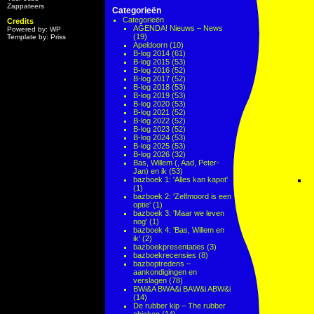
Zappateers
Categorieën
Categorieën
Credits
AGENDA! Nieuws – News
Powered by: WP
(19)
Template by: Priss
Apeldoorn
(10)
B-log 2014
(61)
B-log 2015
(53)
B-log 2016
(52)
B-log 2017
(52)
B-log 2018
(53)
B-log 2019
(53)
B-log 2020
(53)
B-log 2021
(52)
B-log 2022
(52)
B-log 2023
(52)
B-log 2024
(53)
B-log 2025
(53)
B-log 2026
(32)
Bas, Willem (, Aad, Peter-
Jan) en ik
(53)
bazboek 1: 'Alles kan kapot'
(1)
bazboek 2: 'Zelfmoord is een
optie'
(1)
bazboek 3: 'Maar we leven
nog'
(1)
bazboek 4: 'Bas, Willem en
ik'
(2)
bazboekpresentaties
(3)
bazboekrecensies
(8)
bazboptredens –
aankondigingen en
verslagen
(78)
BWi&A BWA&i BAW&i ABW&i
(14)
De rubber kip – The rubber