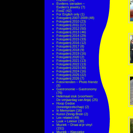
chicken
(14)
Eveliens sieraden –
Evelien's jewelry
(7)
FoolZ
(42)
For English only
(1)
Fotogalerij 2007-2009
(48)
Fotogalerij 2010
(23)
Fotogalerij 2011
(17)
Fotogalerij 2012
(50)
Fotogalerij 2013
(46)
Fotogalerij 2014
(29)
Fotogalerij 2015
(33)
Fotogalerij 2016
(12)
Fotogalerij 2017
(8)
Fotogalerij 2018
(9)
Fotogalerij 2019
(16)
Fotogalerij 2020
(2)
Fotogalerij 2021
(13)
Fotogalerij 2022
(13)
Fotogalerij 2023
(30)
Fotogalerij 2024
(16)
Fotogalerij 2025
(22)
Fotogalerij 2026
(7)
Fotovrienden – Photo friendz
(5)
Gastronomie – Gastronomy
(76)
Helemaal stuk (voorheen:
De verjaardag van Anja)
(25)
Hoop Gedoe
(toneelgezelschap)
(2)
In Memoriam
(16)
Kunst-Zinnig-Brein
(2)
Lex related
(49)
Luuk = Lekker
(38)
Muziek – Draai al je vinyl
(151)
Muziek – Klassieke