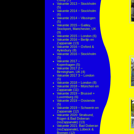
Corby
(7)
Vakantie 2013 – Stockholm
(5)
Vakantie 2014 – Stockholm
(6)
Vakantie 2014 – Vlissingen
(5)
Vakantie 2015 – Gatley,
Stockport, Manchester, UK
(9)
Vakantie 2015 – London
(6)
Vakantie 2016 – Berlijn en
Zappanale
(13)
Vakantie 2016 – Oxford &
Aylesbury
(8)
Vakantie 2016 – Stockholm
(5)
Vakantie 2017 –
Kopenhagen
(5)
Vakantie 2017 2 –
Birmingham, UK
(4)
Vakantie 2017 3 – London
(5)
Vakantie 2018 – London
(8)
Vakantie 2018 – München en
Zappanale
(11)
Vakantie 2019 – Brussel +
Luxemburg
(6)
Vakantie 2019 – Oostende
(5)
Vakantie 2019 – Schwerin en
Zappanale
(12)
Vakantie 2020: Stralsund,
Rügen & Bad Doberan
(noZappanale)
(13)
Vakantie 2021: Bad Doberan
(noZappanale), Lübeck &
Bremen
(12)