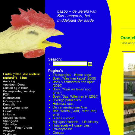
bazbo – de wereld van
Bas Langereis, het
middelpunt der aarde
Oranje
Filed und
Search:
Pagina's
Links ("Nee, die andere
Thuispagina – Home page
rechts!") - Linx
Boek: ‘Alles kan kapot’ (2008)
Aar’s log
Boek ‘Zelfmoord is een optie’
ApeldoornDirect
(2010)
Cultuur bij je Buur
Boek: ‘Maar we leven nog’
De verjaardag van Anja
(2012)
FOK!
Boek: ‘Bas, Willem en ik’ (2014)
IdiotBastard
Overige publicaties
ke's myspace
Helemaal stuk
Keneally
De verjaardag van Anja
Kunst-Zinnig-Brein
Bas, Willem (, Aad, Peter-Jan)
Lexolo
LinkedIn
en ik
Stevige stukkies
Ik lees u vóór!
StrangeArt
Mijn geschiedenis – Life history
Tijl’s teiltje
Huisregels – House rules
Vroon – Peter Vroon
Privacybeleid
WiWaWo
Contact
YesFocus