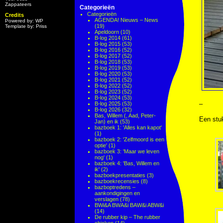
Zappateers
Categorieën
Categorieën
Credits
AGENDA! Nieuws – News
Powered by: WP
(19)
Template by: Priss
Apeldoorn
(10)
B-log 2014
(61)
B-log 2015
(53)
B-log 2016
(52)
B-log 2017
(52)
B-log 2018
(53)
B-log 2019
(53)
B-log 2020
(53)
B-log 2021
(52)
B-log 2022
(52)
B-log 2023
(52)
B-log 2024
(53)
–
B-log 2025
(53)
B-log 2026
(32)
Bas, Willem (, Aad, Peter-
Een stuk
Jan) en ik
(53)
bazboek 1: 'Alles kan kapot'
(1)
bazboek 2: 'Zelfmoord is een
optie'
(1)
bazboek 3: 'Maar we leven
nog'
(1)
bazboek 4: 'Bas, Willem en
ik'
(2)
bazboekpresentaties
(3)
bazboekrecensies
(8)
bazboptredens –
aankondigingen en
verslagen
(78)
BWi&A BWA&i BAW&i ABW&i
(14)
De rubber kip – The rubber