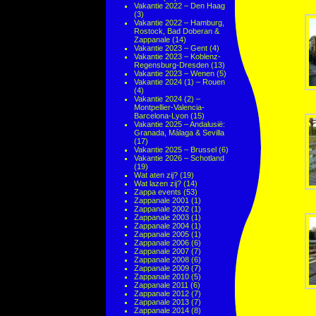
Vakantie 2022 – Den Haag
(3)
Vakantie 2022 – Hamburg,
Rostock, Bad Doberan &
Zappanale
(14)
Vakantie 2023 – Gent
(4)
Vakantie 2023 – Koblenz-
Regensburg-Dresden
(13)
Vakantie 2023 – Wenen
(5)
Vakantie 2024 (1) – Rouen
(4)
Vakantie 2024 (2) –
Montpellier-Valencia-
Barcelona-Lyon
(15)
Vakantie 2025 – Andalusië:
Granada, Málaga & Sevilla
(17)
Vakantie 2025 – Brussel
(6)
Vakantie 2026 – Schotland
(19)
Wat aten zij?
(19)
Wat lazen zij?
(14)
Zappa events
(53)
Zappanale 2001
(1)
Zappanale 2002
(1)
Zappanale 2003
(1)
Zappanale 2004
(1)
Zappanale 2005
(1)
Zappanale 2006
(6)
Zappanale 2007
(7)
Zappanale 2008
(6)
Zappanale 2009
(7)
Zappanale 2010
(5)
Zappanale 2011
(6)
Zappanale 2012
(7)
Zappanale 2013
(7)
Zappanale 2014
(8)