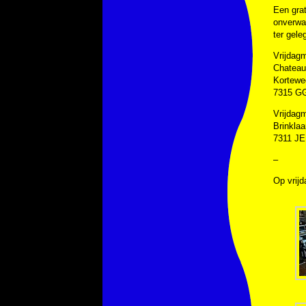
Een grat
onverwa
ter gele
Vrijdag
Chateau
Kortewe
7315 GG
Vrijdag
Brinkla
7311 JE
–
Op vrijd