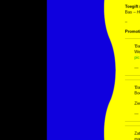
Toegift
Bas –
H
–
Promoti
'Ba
We
pi
— 
'Ba
Boe
Zi
— 
Zat
ma