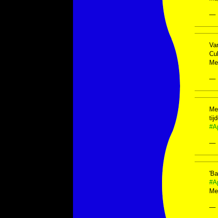
— 
Va
Cul
Met
— 
Mee
tij
#A
— 
'Ba
#A
Me
— 