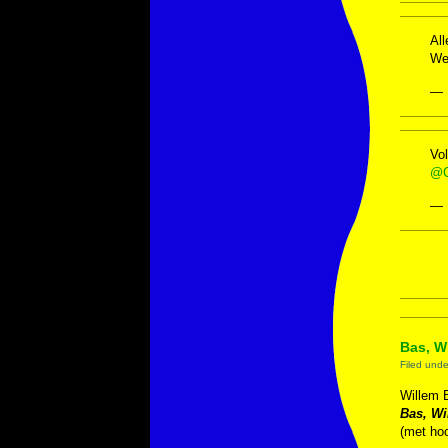
All
We
— 
Vol
@C
— 
Bas, Wi
Filed und
Willem 
Bas, Wi
(met hoo