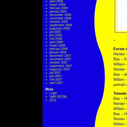
april 2009
maart 2009
februari 2009
januari 2009
december 2008
november 2008
oktober 2008
september 2008
augustus 2008
juli 2008
juni 2008
mei 2008
–
april 2008
maart 2008
Eerste s
februari 2008
januari 2008
Reinier
december 2007
Bas –
K
november 2007
oktober 2007
Willem 
september 2007
Reinier
augustus 2007
juli 2007
Bas – d
juni 2007
Willem 
mei 2007
april 2007
portrait
Meta
Login
Tweede 
Valid
XHTML
Bas –
H
XFN
Reinier
Willem 
Bas –
H
Reinier
Willem 