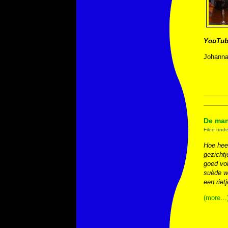
YouTub
Johanna
De man
Filed und
Hoe heet
gezichtj
goed vol
suède wi
een riet
(more…