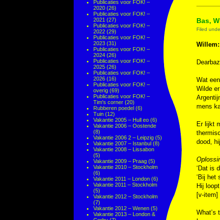
Publicaties voor FOK! –
2020
(26)
Publicaties voor FOK! –
2021
(27)
Bas, Wi
Publicaties voor FOK! –
Filed und
2022
(29)
Publicaties voor FOK! –
2023
(31)
Willem:
Publicaties voor FOK! –
2024
(26)
Publicaties voor FOK! –
Dearbaz
2025
(26)
Publicaties voor FOK! –
2026
(16)
Wat een 
Publicaties voor FOK! –
Wilde er
overig
(69)
Publicaties voor FOK! –
Argentij
Tim's corner
(20)
mens kan
Rubberen poedel
(6)
Tuin
(12)
Vakantie 2005 – Hull eo
(6)
Er lijkt
Vakantie 2006 – Oostende
(8)
thermisc
Vakantie 2006 2 – Leipzig
(5)
dood, hi
Vakantie 2007 – Istanbul
(8)
Vakantie 2008 – Lissabon
(5)
Oplossi
Vakantie 2009 – Praag
(5)
Vakantie 2010 – Stockholm
‘Dat is 
(6)
‘Bij het
Vakantie 2011 – London
(6)
Vakantie 2011 – Stockholm
Hij loop
(5)
[v-item
Vakantie 2012 – Stockholm
(7)
Vakantie 2012 – Wenen
(5)
What’s t
Vakantie 2013 – London &