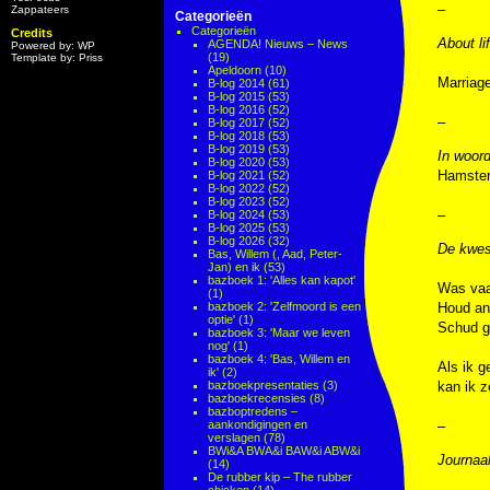
–
Zappateers
Categorieën
Categorieën
Credits
About li
AGENDA! Nieuws – News
Powered by: WP
(19)
Template by: Priss
Apeldoorn
(10)
Marriag
B-log 2014
(61)
B-log 2015
(53)
B-log 2016
(52)
–
B-log 2017
(52)
B-log 2018
(53)
B-log 2019
(53)
In woor
B-log 2020
(53)
Hamster
B-log 2021
(52)
B-log 2022
(52)
B-log 2023
(52)
–
B-log 2024
(53)
B-log 2025
(53)
B-log 2026
(32)
De kwes
Bas, Willem (, Aad, Peter-
Jan) en ik
(53)
bazboek 1: 'Alles kan kapot'
Was va
(1)
bazboek 2: 'Zelfmoord is een
Houd an
optie'
(1)
Schud g
bazboek 3: 'Maar we leven
nog'
(1)
bazboek 4: 'Bas, Willem en
Als ik 
ik'
(2)
bazboekpresentaties
(3)
kan ik 
bazboekrecensies
(8)
bazboptredens –
aankondigingen en
–
verslagen
(78)
BWi&A BWA&i BAW&i ABW&i
Journaa
(14)
De rubber kip – The rubber