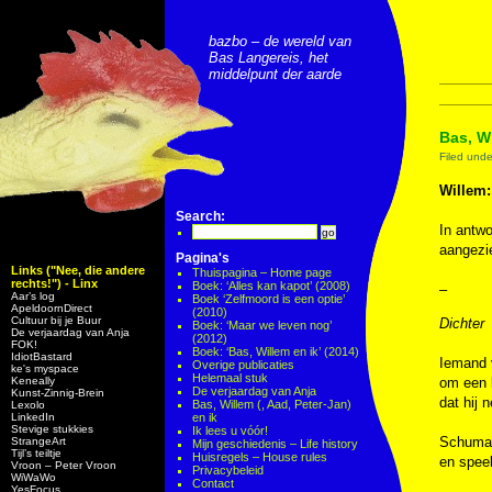
bazbo – de wereld van
Bas Langereis, het
middelpunt der aarde
Bas, Wi
Filed und
Willem:
Search:
In antwo
aangezie
Pagina's
Links ("Nee, die andere
Thuispagina – Home page
rechts!") - Linx
Boek: ‘Alles kan kapot’ (2008)
–
Aar’s log
Boek ‘Zelfmoord is een optie’
ApeldoornDirect
(2010)
Cultuur bij je Buur
Dichter
Boek: ‘Maar we leven nog’
De verjaardag van Anja
(2012)
FOK!
Boek: ‘Bas, Willem en ik’ (2014)
IdiotBastard
Iemand 
Overige publicaties
ke's myspace
Helemaal stuk
Keneally
om een 
De verjaardag van Anja
Kunst-Zinnig-Brein
dat hij 
Bas, Willem (, Aad, Peter-Jan)
Lexolo
LinkedIn
en ik
Stevige stukkies
Ik lees u vóór!
Schuman
StrangeArt
Mijn geschiedenis – Life history
Tijl’s teiltje
Huisregels – House rules
en spee
Vroon – Peter Vroon
Privacybeleid
WiWaWo
Contact
YesFocus