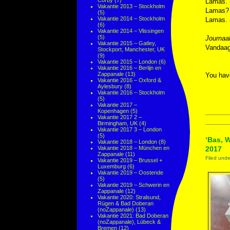
Corby
(7)
Lamas. 
Vakantie 2013 – Stockholm
Lamas? 
(5)
Vakantie 2014 – Stockholm
Lamas.
(6)
Vakantie 2014 – Vlissingen
(5)
Journaa
Vakantie 2015 – Gatley,
Vandaag
Stockport, Manchester, UK
(9)
Vakantie 2015 – London
(6)
Vakantie 2016 – Berlijn en
Zappanale
(13)
You hav
Vakantie 2016 – Oxford &
Aylesbury
(8)
Vakantie 2016 – Stockholm
(5)
Vakantie 2017 –
Kopenhagen
(5)
Vakantie 2017 2 –
Birmingham, UK
(4)
Vakantie 2017 3 – London
(5)
‘Bas, W
Vakantie 2018 – London
(8)
Vakantie 2018 – München en
2017
Zappanale
(11)
Filed und
Vakantie 2019 – Brussel +
Luxemburg
(6)
Vakantie 2019 – Oostende
(5)
Vakantie 2019 – Schwerin en
Zappanale
(12)
Vakantie 2020: Stralsund,
Rügen & Bad Doberan
(noZappanale)
(13)
Vakantie 2021: Bad Doberan
(noZappanale), Lübeck &
Bremen
(12)