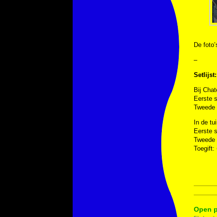
De foto’
–
Setlijst:
Bij Chat
Eerste 
Tweede 
In de tu
Eerste 
Tweede 
Toegift:
Open p