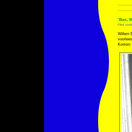
‘Bas, W
Filed und
Willem 
voorlees
Kortom: 