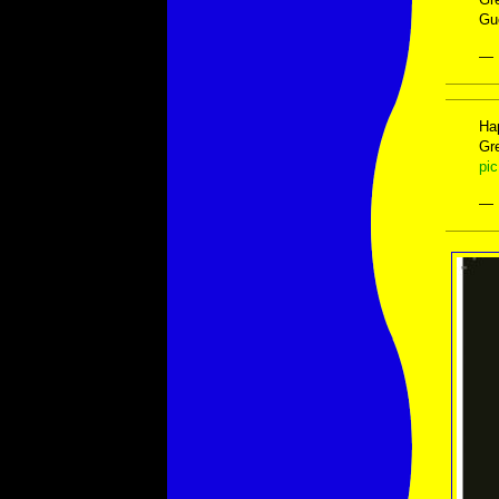
Gu
— 
Ha
Gr
pi
— 