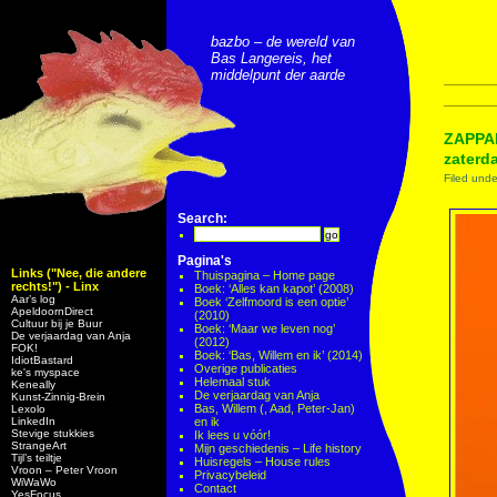
bazbo – de wereld van
Bas Langereis, het
middelpunt der aarde
ZAPPAL
zaterd
Filed und
Search:
Pagina's
Links ("Nee, die andere
Thuispagina – Home page
rechts!") - Linx
Boek: ‘Alles kan kapot’ (2008)
Aar’s log
Boek ‘Zelfmoord is een optie’
ApeldoornDirect
(2010)
Cultuur bij je Buur
Boek: ‘Maar we leven nog’
De verjaardag van Anja
(2012)
FOK!
Boek: ‘Bas, Willem en ik’ (2014)
IdiotBastard
Overige publicaties
ke's myspace
Helemaal stuk
Keneally
De verjaardag van Anja
Kunst-Zinnig-Brein
Bas, Willem (, Aad, Peter-Jan)
Lexolo
LinkedIn
en ik
Stevige stukkies
Ik lees u vóór!
StrangeArt
Mijn geschiedenis – Life history
Tijl’s teiltje
Huisregels – House rules
Vroon – Peter Vroon
Privacybeleid
WiWaWo
Contact
YesFocus