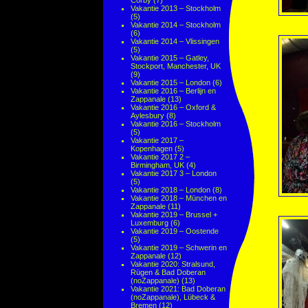
Corby
(7)
Vakantie 2013 – Stockholm
(5)
Vakantie 2014 – Stockholm
(6)
Vakantie 2014 – Vlissingen
(5)
Vakantie 2015 – Gatley,
Stockport, Manchester, UK
(9)
Vakantie 2015 – London
(6)
Vakantie 2016 – Berlijn en
Zappanale
(13)
Vakantie 2016 – Oxford &
Aylesbury
(8)
Vakantie 2016 – Stockholm
(5)
Vakantie 2017 –
Kopenhagen
(5)
Vakantie 2017 2 –
Birmingham, UK
(4)
Vakantie 2017 3 – London
(5)
Vakantie 2018 – London
(8)
Vakantie 2018 – München en
Zappanale
(11)
Vakantie 2019 – Brussel +
Luxemburg
(6)
Vakantie 2019 – Oostende
(5)
Vakantie 2019 – Schwerin en
Zappanale
(12)
Vakantie 2020: Stralsund,
Rügen & Bad Doberan
(noZappanale)
(13)
Vakantie 2021: Bad Doberan
(noZappanale), Lübeck &
Bremen
(12)