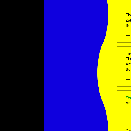
Th
Za
Be
— 
Ton
Th
Ar
Be 
— 
#F
Ar
— 
Gr