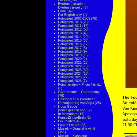
chicken
(14)
Eveliens sieraden –
Evelien's jewelry
(7)
FoolZ
(42)
For English only
(1)
Fotogalerij 2007-2009
(48)
Fotogalerij 2010
(23)
Fotogalerij 2011
(17)
Fotogalerij 2012
(50)
Fotogalerij 2013
(46)
Fotogalerij 2014
(29)
Fotogalerij 2015
(33)
Fotogalerij 2016
(12)
Fotogalerij 2017
(8)
Fotogalerij 2018
(9)
Fotogalerij 2019
(16)
Fotogalerij 2020
(2)
Fotogalerij 2021
(13)
Fotogalerij 2022
(13)
Fotogalerij 2023
(30)
Fotogalerij 2024
(16)
Fotogalerij 2025
(22)
Fotogalerij 2026
(7)
Fotovrienden – Photo friendz
(5)
Gastronomie – Gastronomy
(76)
The Fo
Helemaal stuk (voorheen:
Art caf
De verjaardag van Anja)
(25)
Hoop Gedoe
Van Kin
(toneelgezelschap)
(2)
Apeldoo
In Memoriam
(16)
Kunst-Zinnig-Brein
(2)
Saturda
Lex related
(49)
21.30 
Luuk = Lekker
(38)
Muziek – Draai al je vinyl
(151)
Muziek – Klassieke