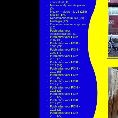
concerten!
(11)
Muziek – Mijn eerste platen
(3)
Muziek – Music – LIVE
(238)
MuziekTIPS –
Recommended music
(29)
Nostalgia
(12)
Onzin met een verlengsnoer
(13)
Publicaties voor
ApeldoornDirect
(43)
Publicaties voor FOK! –
2007
(38)
Publicaties voor FOK! –
2008
(79)
Publicaties voor FOK! –
2009
(71)
Publicaties voor FOK! –
2010
(70)
Publicaties voor FOK! –
2011
(59)
Publicaties voor FOK! –
2012
(58)
Publicaties voor FOK! –
2013
(50)
Publicaties voor FOK! –
2014
(16)
Publicaties voor FOK! –
2015
(21)
Publicaties voor FOK! –
2016
(27)
Publicaties voor FOK! –
2017
(28)
Publicaties voor FOK! –
2018
(27)
Publicaties voor FOK! –
2019
(27)