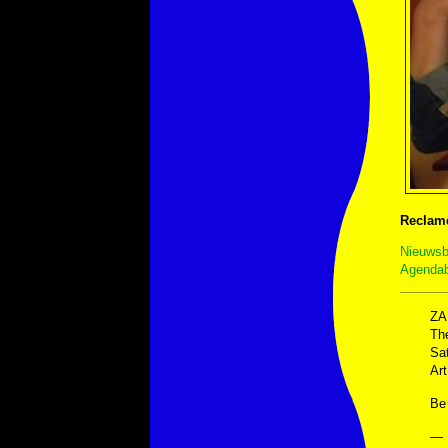
Reclam
Nieuwsbe
Agendab
ZA
Th
Sa
Ar
Be
— 