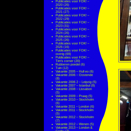
Publicaties voor FOK! –
2020
(26)
Publicaties voor FOK! –
2021
(27)
Publicaties voor FOK! –
2022
(29)
Publicaties voor FOK! –
2023
(31)
Publicaties voor FOK! –
2024
(26)
Publicaties voor FOK! –
2025
(26)
Publicaties voor FOK! –
2026
(16)
Publicaties voor FOK! –
overig
(69)
Publicaties voor FOK! –
Tim's corner
(20)
Rubberen poedel
(6)
Tuin
(12)
Vakantie 2005 – Hull eo
(6)
Vakantie 2006 – Oostende
(8)
Vakantie 2006 2 – Leipzig
(5)
Vakantie 2007 – Istanbul
(8)
Vakantie 2008 – Lissabon
(5)
Vakantie 2009 – Praag
(5)
Vakantie 2010 – Stockholm
(6)
Vakantie 2011 – London
(6)
Vakantie 2011 – Stockholm
(5)
Vakantie 2012 – Stockholm
(7)
Vakantie 2012 – Wenen
(5)
Vakantie 2013 – London &