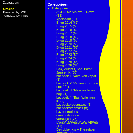
Zappateers
Categorieën
Categorieën
Credits
AGENDA! Nieuws – News
Powered by: WP
(19)
Template by: Priss
Apeldoorn
(10)
B-log 2014
(61)
B-log 2015
(53)
B-log 2016
(52)
B-log 2017
(52)
B-log 2018
(53)
B-log 2019
(53)
B-log 2020
(53)
B-log 2021
(52)
B-log 2022
(52)
B-log 2023
(52)
B-log 2024
(53)
B-log 2025
(53)
B-log 2026
(31)
Bas, Willem (, Aad, Peter-
Jan) en ik
(53)
bazboek 1: 'Alles kan kapot'
(1)
bazboek 2: 'Zelfmoord is een
optie'
(1)
bazboek 3: 'Maar we leven
nog'
(1)
bazboek 4: 'Bas, Willem en
ik'
(2)
bazboekpresentaties
(3)
bazboekrecensies
(8)
bazboptredens –
aankondigingen en
verslagen
(78)
BWi&A BWA&i BAW&i ABW&i
(14)
De rubber kip – The rubber