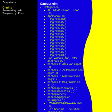
Zappateers
Categorieën
Categorieën
Credits
AGENDA! Nieuws – News
Powered by: WP
(19)
Template by: Priss
Apeldoorn
(10)
B-log 2014
(61)
B-log 2015
(53)
B-log 2016
(52)
B-log 2017
(52)
B-log 2018
(53)
B-log 2019
(53)
B-log 2020
(53)
B-log 2021
(52)
B-log 2022
(52)
B-log 2023
(52)
B-log 2024
(53)
B-log 2025
(53)
B-log 2026
(32)
Bas, Willem (, Aad, Peter-
Jan) en ik
(53)
bazboek 1: 'Alles kan kapot'
(1)
bazboek 2: 'Zelfmoord is een
optie'
(1)
bazboek 3: 'Maar we leven
nog'
(1)
bazboek 4: 'Bas, Willem en
ik'
(2)
bazboekpresentaties
(3)
bazboekrecensies
(8)
bazboptredens –
aankondigingen en
verslagen
(78)
BWi&A BWA&i BAW&i ABW&i
(14)
De rubber kip – The rubber