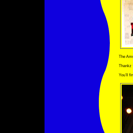
The Amst
Thankz 
You’ll f