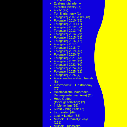
chicken
(14)
Eveliens sieraden –
Evelien's jewelry
(7)
FoolZ
(42)
For English only
(1)
Fotogalerij 2007-2009
(48)
Fotogalerij 2010
(23)
Fotogalerij 2011
(17)
Fotogalerij 2012
(50)
Fotogalerij 2013
(46)
Fotogalerij 2014
(29)
Fotogalerij 2015
(33)
Fotogalerij 2016
(12)
Fotogalerij 2017
(8)
Fotogalerij 2018
(9)
Fotogalerij 2019
(16)
Fotogalerij 2020
(2)
Fotogalerij 2021
(13)
Fotogalerij 2022
(13)
Fotogalerij 2023
(30)
Fotogalerij 2024
(16)
Fotogalerij 2025
(22)
Fotogalerij 2026
(7)
Fotovrienden – Photo friendz
(5)
Gastronomie – Gastronomy
(76)
Helemaal stuk (voorheen:
De verjaardag van Anja)
(25)
Hoop Gedoe
(toneelgezelschap)
(2)
In Memoriam
(16)
Kunst-Zinnig-Brein
(2)
Lex related
(49)
Luuk = Lekker
(38)
Muziek – Draai al je vinyl
(151)
Muziek – Klassieke