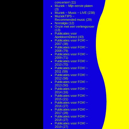
concerten!
(11)
Muziek – Mijn eerste platen
(3)
Muziek – Music – LIVE
(238)
MuziekTIPS –
Recommended music
(29)
Nostalgia
(12)
Onzin met een verlengsnoer
(13)
Publicaties voor
ApeldoornDirect
(43)
Publicaties voor FOK! –
2007
(38)
Publicaties voor FOK! –
2008
(79)
Publicaties voor FOK! –
2009
(71)
Publicaties voor FOK! –
2010
(70)
Publicaties voor FOK! –
2011
(59)
Publicaties voor FOK! –
2012
(58)
Publicaties voor FOK! –
2013
(50)
Publicaties voor FOK! –
2014
(16)
Publicaties voor FOK! –
2015
(21)
Publicaties voor FOK! –
2016
(27)
Publicaties voor FOK! –
2017
(28)
Publicaties voor FOK! –
2018
(27)
Publicaties voor FOK! –
2019
(27)