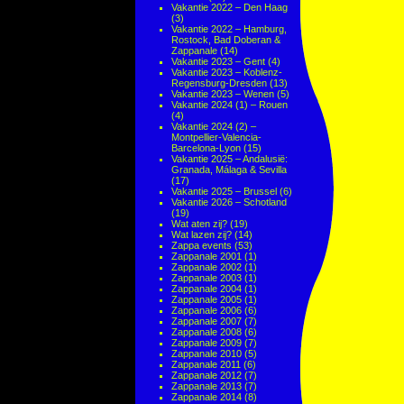
Vakantie 2022 – Den Haag
(3)
Vakantie 2022 – Hamburg,
Rostock, Bad Doberan &
Zappanale
(14)
Vakantie 2023 – Gent
(4)
Vakantie 2023 – Koblenz-
Regensburg-Dresden
(13)
Vakantie 2023 – Wenen
(5)
Vakantie 2024 (1) – Rouen
(4)
Vakantie 2024 (2) –
Montpellier-Valencia-
Barcelona-Lyon
(15)
Vakantie 2025 – Andalusië:
Granada, Málaga & Sevilla
(17)
Vakantie 2025 – Brussel
(6)
Vakantie 2026 – Schotland
(19)
Wat aten zij?
(19)
Wat lazen zij?
(14)
Zappa events
(53)
Zappanale 2001
(1)
Zappanale 2002
(1)
Zappanale 2003
(1)
Zappanale 2004
(1)
Zappanale 2005
(1)
Zappanale 2006
(6)
Zappanale 2007
(7)
Zappanale 2008
(6)
Zappanale 2009
(7)
Zappanale 2010
(5)
Zappanale 2011
(6)
Zappanale 2012
(7)
Zappanale 2013
(7)
Zappanale 2014
(8)