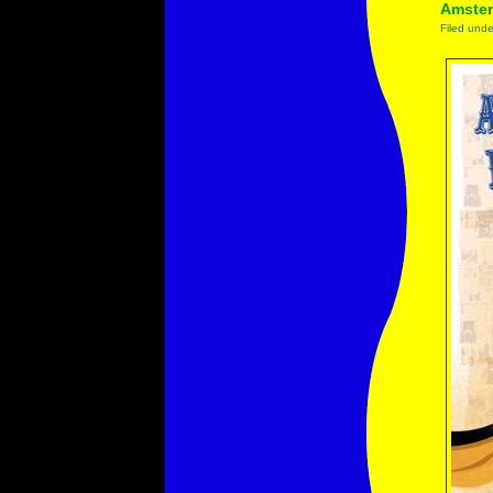
Amster
Filed und