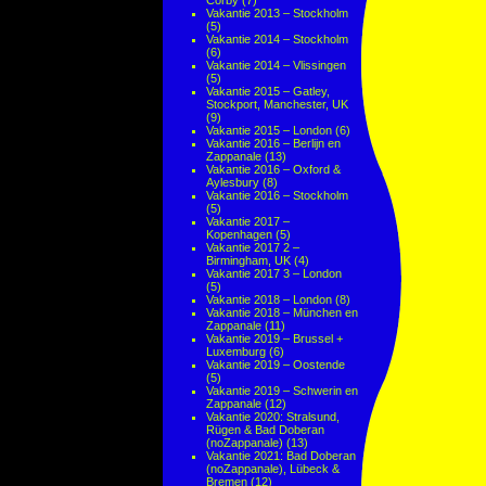
Corby
(7)
Vakantie 2013 – Stockholm
(5)
Vakantie 2014 – Stockholm
(6)
Vakantie 2014 – Vlissingen
(5)
Vakantie 2015 – Gatley,
Stockport, Manchester, UK
(9)
Vakantie 2015 – London
(6)
Vakantie 2016 – Berlijn en
Zappanale
(13)
Vakantie 2016 – Oxford &
Aylesbury
(8)
Vakantie 2016 – Stockholm
(5)
Vakantie 2017 –
Kopenhagen
(5)
Vakantie 2017 2 –
Birmingham, UK
(4)
Vakantie 2017 3 – London
(5)
Vakantie 2018 – London
(8)
Vakantie 2018 – München en
Zappanale
(11)
Vakantie 2019 – Brussel +
Luxemburg
(6)
Vakantie 2019 – Oostende
(5)
Vakantie 2019 – Schwerin en
Zappanale
(12)
Vakantie 2020: Stralsund,
Rügen & Bad Doberan
(noZappanale)
(13)
Vakantie 2021: Bad Doberan
(noZappanale), Lübeck &
Bremen
(12)