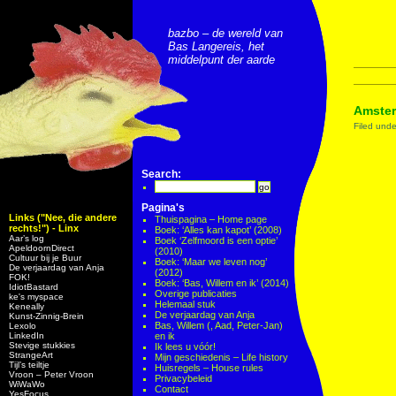
bazbo – de wereld van
Bas Langereis, het
middelpunt der aarde
Amster
Filed und
Search:
Pagina's
Links ("Nee, die andere
Thuispagina – Home page
rechts!") - Linx
Boek: ‘Alles kan kapot’ (2008)
Aar’s log
Boek ‘Zelfmoord is een optie’
ApeldoornDirect
(2010)
Cultuur bij je Buur
Boek: ‘Maar we leven nog’
De verjaardag van Anja
(2012)
FOK!
Boek: ‘Bas, Willem en ik’ (2014)
IdiotBastard
Overige publicaties
ke's myspace
Helemaal stuk
Keneally
De verjaardag van Anja
Kunst-Zinnig-Brein
Bas, Willem (, Aad, Peter-Jan)
Lexolo
LinkedIn
en ik
Stevige stukkies
Ik lees u vóór!
StrangeArt
Mijn geschiedenis – Life history
Tijl’s teiltje
Huisregels – House rules
Vroon – Peter Vroon
Privacybeleid
WiWaWo
Contact
YesFocus