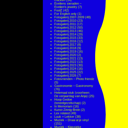
chicken
(14)
Eveliens sieraden –
Evelien's jewelry
(7)
FoolZ
(42)
For English only
(1)
Fotogalerij 2007-2009
(48)
Fotogalerij 2010
(23)
Fotogalerij 2011
(17)
Fotogalerij 2012
(50)
Fotogalerij 2013
(46)
Fotogalerij 2014
(29)
Fotogalerij 2015
(33)
Fotogalerij 2016
(12)
Fotogalerij 2017
(8)
Fotogalerij 2018
(9)
Fotogalerij 2019
(16)
Fotogalerij 2020
(2)
Fotogalerij 2021
(13)
Fotogalerij 2022
(13)
Fotogalerij 2023
(30)
Fotogalerij 2024
(16)
Fotogalerij 2025
(22)
Fotogalerij 2026
(7)
Fotovrienden – Photo friendz
(5)
Gastronomie – Gastronomy
(76)
Helemaal stuk (voorheen:
De verjaardag van Anja)
(25)
Hoop Gedoe
(toneelgezelschap)
(2)
In Memoriam
(16)
Kunst-Zinnig-Brein
(2)
Lex related
(49)
Luuk = Lekker
(38)
Muziek – Draai al je vinyl
(151)
Muziek – Klassieke