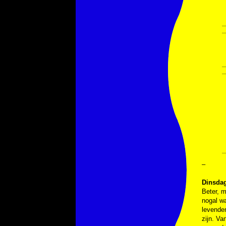
–
Dinsdag
Beter, m
nogal wa
levende
zijn. Va