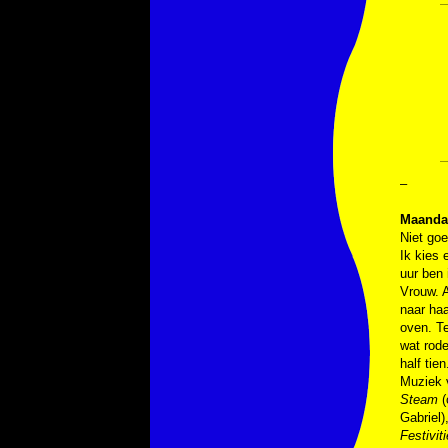
–
Maandag
Niet goe
Ik kies 
uur ben
Vrouw. A
naar haa
oven. Te
wat rode
half tie
Muziek
Steam
(
Gabriel)
Festivit