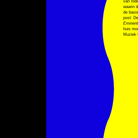
van rode
waarin d
de basis
post: De
Eminent
huis moe
Muziek