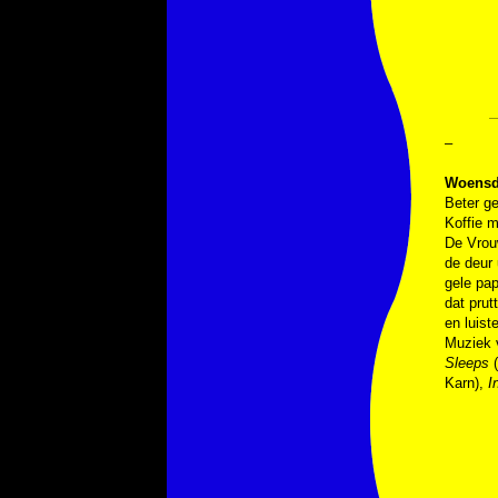
–
Woensda
Beter g
Koffie m
De Vrouw
de deur 
gele pap
dat prut
en luist
Muziek
Sleeps
(
Karn),
I