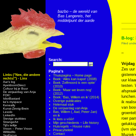
bazbo – de wereld van
Bas Langereis, het
middelpunt der aarde
B-log: 
Filed und
–
Search:
Vrijdag 
Zes uur 
Pagina's
gisteren
Links ("Nee, die andere
Thuispagina – Home page
rechts!") - Linx
Boek: ‘Alles kan kapot’ (2008)
uur klaa
Aar’s log
Boek ‘Zelfmoord is een optie’
testen. 
ApeldoornDirect
(2010)
Cultuur bij je Buur
Boek: ‘Maar we leven nog’
afspraak
De verjaardag van Anja
(2012)
FOK!
lunchen.
Boek: ‘Bas, Willem en ik’ (2014)
IdiotBastard
Overige publicaties
ik reali
ke's myspace
Helemaal stuk
Keneally
van bosu
De verjaardag van Anja
Kunst-Zinnig-Brein
Bas, Willem (, Aad, Peter-Jan)
Lexolo
groenteb
LinkedIn
en ik
roer par
Stevige stukkies
Ik lees u vóór!
StrangeArt
Mijn geschiedenis – Life history
gelukkig
Tijl’s teiltje
Huisregels – House rules
Vroon – Peter Vroon
(ivm sle
Privacybeleid
WiWaWo
Contact
Muziek
YesFocus