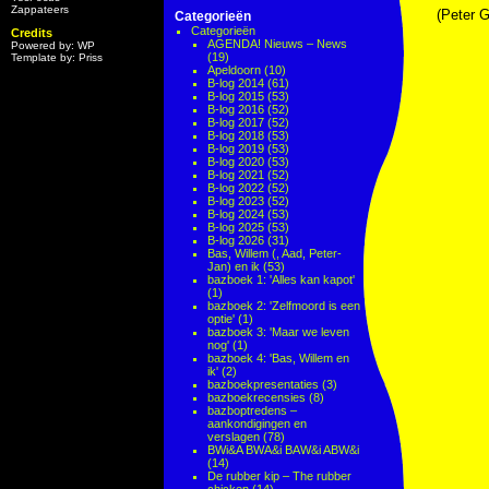
Zappateers
(Peter G
Categorieën
Categorieën
Credits
AGENDA! Nieuws – News
Powered by: WP
(19)
Template by: Priss
Apeldoorn
(10)
B-log 2014
(61)
B-log 2015
(53)
B-log 2016
(52)
B-log 2017
(52)
B-log 2018
(53)
B-log 2019
(53)
B-log 2020
(53)
B-log 2021
(52)
B-log 2022
(52)
B-log 2023
(52)
B-log 2024
(53)
B-log 2025
(53)
B-log 2026
(31)
Bas, Willem (, Aad, Peter-
Jan) en ik
(53)
bazboek 1: 'Alles kan kapot'
(1)
bazboek 2: 'Zelfmoord is een
optie'
(1)
bazboek 3: 'Maar we leven
nog'
(1)
bazboek 4: 'Bas, Willem en
ik'
(2)
bazboekpresentaties
(3)
bazboekrecensies
(8)
bazboptredens –
aankondigingen en
verslagen
(78)
BWi&A BWA&i BAW&i ABW&i
(14)
De rubber kip – The rubber