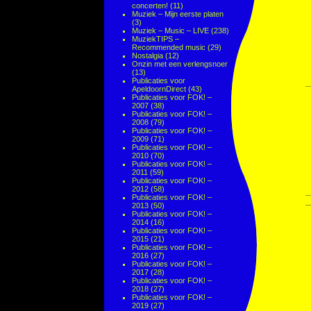
concerten!
(11)
Muziek – Mijn eerste platen
(3)
Muziek – Music – LIVE
(238)
MuziekTIPS –
Recommended music
(29)
Nostalgia
(12)
Onzin met een verlengsnoer
(13)
Publicaties voor
ApeldoornDirect
(43)
Publicaties voor FOK! –
2007
(38)
Publicaties voor FOK! –
2008
(79)
Publicaties voor FOK! –
2009
(71)
Publicaties voor FOK! –
2010
(70)
Publicaties voor FOK! –
2011
(59)
Publicaties voor FOK! –
2012
(58)
Publicaties voor FOK! –
2013
(50)
Publicaties voor FOK! –
2014
(16)
Publicaties voor FOK! –
2015
(21)
Publicaties voor FOK! –
2016
(27)
Publicaties voor FOK! –
2017
(28)
Publicaties voor FOK! –
2018
(27)
Publicaties voor FOK! –
2019
(27)