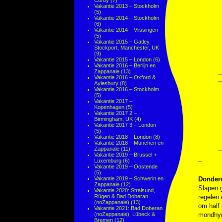
Corby
(7)
Vakantie 2013 – Stockholm
(5)
Vakantie 2014 – Stockholm
(6)
Vakantie 2014 – Vlissingen
(5)
Vakantie 2015 – Gatley,
Stockport, Manchester, UK
(9)
Vakantie 2015 – London
(6)
Vakantie 2016 – Berlijn en
Zappanale
(13)
Vakantie 2016 – Oxford &
Aylesbury
(8)
Vakantie 2016 – Stockholm
(5)
Vakantie 2017 –
Kopenhagen
(5)
Vakantie 2017 2 –
Birmingham, UK
(4)
Vakantie 2017 3 – London
(5)
Vakantie 2018 – London
(8)
Vakantie 2018 – München en
Zappanale
(11)
Vakantie 2019 – Brussel +
Luxemburg
(6)
–
Vakantie 2019 – Oostende
(5)
Vakantie 2019 – Schwerin en
Donderd
Zappanale
(12)
Slapen g
Vakantie 2020: Stralsund,
Rügen & Bad Doberan
regelen
(noZappanale)
(13)
om half 
Vakantie 2021: Bad Doberan
(noZappanale), Lübeck &
mondhygi
Bremen
(12)