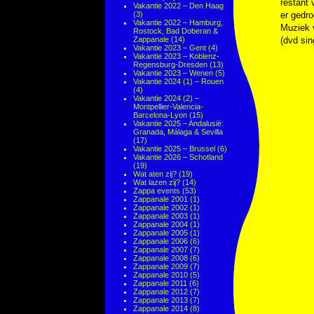
restant 
Vakantie 2022 – Den Haag
(3)
er gedro
Vakantie 2022 – Hamburg,
Muziek
Rostock, Bad Doberan &
Zappanale
(14)
(dvd sin
Vakantie 2023 – Gent
(4)
Vakantie 2023 – Koblenz-
Regensburg-Dresden
(13)
Vakantie 2023 – Wenen
(5)
Vakantie 2024 (1) – Rouen
(4)
Vakantie 2024 (2) –
Montpellier-Valencia-
Barcelona-Lyon
(15)
Vakantie 2025 – Andalusië:
Granada, Málaga & Sevilla
(17)
Vakantie 2025 – Brussel
(6)
Vakantie 2026 – Schotland
(19)
Wat aten zij?
(19)
Wat lazen zij?
(14)
Zappa events
(53)
Zappanale 2001
(1)
Zappanale 2002
(1)
Zappanale 2003
(1)
Zappanale 2004
(1)
Zappanale 2005
(1)
Zappanale 2006
(6)
Zappanale 2007
(7)
Zappanale 2008
(6)
Zappanale 2009
(7)
Zappanale 2010
(5)
Zappanale 2011
(6)
Zappanale 2012
(7)
Zappanale 2013
(7)
Zappanale 2014
(8)