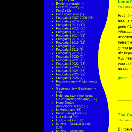
chicken
(14)
Lente?
Eveliens sieraden –
Filed und
Evelien's jewelry
(7)
FoolZ
(42)
For English only
(1)
Is de le
Fotogalerij 2007-2009
(48)
fraai is
Fotogalerij 2010
(23)
Fotogalerij 2011
(17)
geeft? 
Fotogalerij 2012
(50)
interess
Fotogalerij 2013
(46)
Fotogalerij 2014
(29)
woorden 
Fotogalerij 2015
(33)
betreft 
Fotogalerij 2016
(12)
Fotogalerij 2017
(8)
jij nog 
Fotogalerij 2018
(9)
die beja
Fotogalerij 2019
(16)
Fotogalerij 2020
(2)
Kijk naa
Fotogalerij 2021
(13)
voor het
Fotogalerij 2022
(13)
Fotogalerij 2023
(30)
nu dan 
Fotogalerij 2024
(16)
Fotogalerij 2025
(22)
(more…
Fotogalerij 2026
(7)
Fotovrienden – Photo friendz
(5)
Gastronomie – Gastronomy
(76)
Helemaal stuk (voorheen:
De verjaardag van Anja)
(25)
Hoop Gedoe
(toneelgezelschap)
(2)
In Memoriam
(16)
Kunst-Zinnig-Brein
(2)
The Cat
Lex related
(49)
Luuk = Lekker
(38)
Filed und
Muziek – Draai al je vinyl
(151)
Bij toe
Muziek – Klassieke