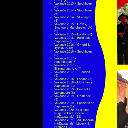
Corby
(7)
Vakantie 2013 – Stockholm
(5)
Vakantie 2014 – Stockholm
(6)
Vakantie 2014 – Vlissingen
(5)
Vakantie 2015 – Gatley,
Stockport, Manchester, UK
(9)
Vakantie 2015 – London
(6)
Vakantie 2016 – Berlijn en
Zappanale
(13)
Vakantie 2016 – Oxford &
Aylesbury
(8)
Vakantie 2016 – Stockholm
(5)
Vakantie 2017 –
Kopenhagen
(5)
Vakantie 2017 2 –
Birmingham, UK
(4)
Vakantie 2017 3 – London
(5)
Vakantie 2018 – London
(8)
Vakantie 2018 – München en
Zappanale
(11)
Vakantie 2019 – Brussel +
Luxemburg
(6)
Vakantie 2019 – Oostende
(5)
Vakantie 2019 – Schwerin en
Zappanale
(12)
Vakantie 2020: Stralsund,
Rügen & Bad Doberan
(noZappanale)
(13)
Vakantie 2021: Bad Doberan
(noZappanale), Lübeck &
Bremen
(12)