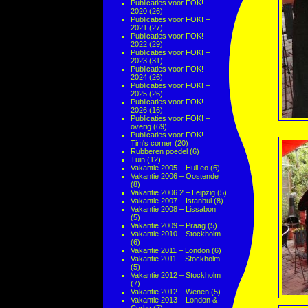
Publicaties voor FOK! –
2020
(26)
Publicaties voor FOK! –
2021
(27)
Publicaties voor FOK! –
2022
(29)
Publicaties voor FOK! –
2023
(31)
Publicaties voor FOK! –
2024
(26)
Publicaties voor FOK! –
2025
(26)
Publicaties voor FOK! –
2026
(16)
Publicaties voor FOK! –
overig
(69)
Publicaties voor FOK! –
Tim's corner
(20)
Rubberen poedel
(6)
Tuin
(12)
Vakantie 2005 – Hull eo
(6)
Vakantie 2006 – Oostende
(8)
Vakantie 2006 2 – Leipzig
(5)
Vakantie 2007 – Istanbul
(8)
Vakantie 2008 – Lissabon
(5)
Vakantie 2009 – Praag
(5)
Vakantie 2010 – Stockholm
(6)
Vakantie 2011 – London
(6)
Vakantie 2011 – Stockholm
(5)
Vakantie 2012 – Stockholm
(7)
Vakantie 2012 – Wenen
(5)
Vakantie 2013 – London &