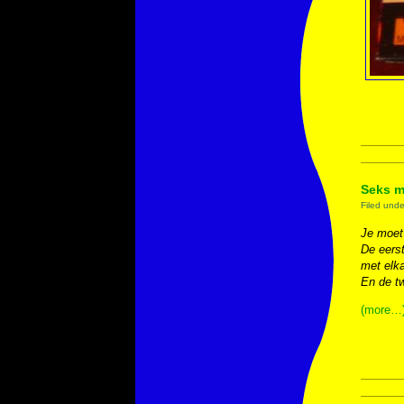
Seks m
Filed und
Je moet 
De eerst
met elka
En de t
(more…