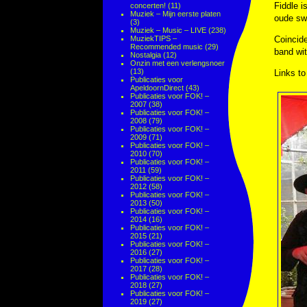
Fiddle i
concerten!
(11)
Muziek – Mijn eerste platen
oude sw
(3)
Muziek – Music – LIVE
(238)
MuziekTIPS –
Coincide
Recommended music
(29)
band wit
Nostalgia
(12)
Onzin met een verlengsnoer
(13)
Links to
Publicaties voor
ApeldoornDirect
(43)
Publicaties voor FOK! –
2007
(38)
Publicaties voor FOK! –
2008
(79)
Publicaties voor FOK! –
2009
(71)
Publicaties voor FOK! –
2010
(70)
Publicaties voor FOK! –
2011
(59)
Publicaties voor FOK! –
2012
(58)
Publicaties voor FOK! –
2013
(50)
Publicaties voor FOK! –
2014
(16)
Publicaties voor FOK! –
2015
(21)
Publicaties voor FOK! –
2016
(27)
Publicaties voor FOK! –
2017
(28)
Publicaties voor FOK! –
2018
(27)
Publicaties voor FOK! –
2019
(27)