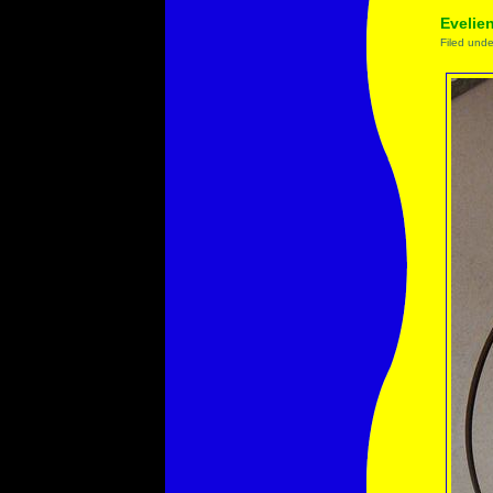
Evelie
Filed und