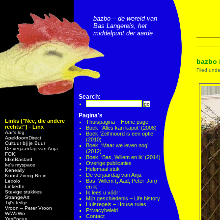
bazbo – de wereld van
Bas Langereis, het
middelpunt der aarde
bazbo 
Filed und
Search:
Pagina's
Links ("Nee, die andere
Thuispagina – Home page
rechts!") - Linx
Boek: ‘Alles kan kapot’ (2008)
Aar’s log
Boek ‘Zelfmoord is een optie’
ApeldoornDirect
(2010)
Cultuur bij je Buur
Boek: ‘Maar we leven nog’
De verjaardag van Anja
(2012)
FOK!
Boek: ‘Bas, Willem en ik’ (2014)
IdiotBastard
Overige publicaties
ke's myspace
Helemaal stuk
Keneally
De verjaardag van Anja
Kunst-Zinnig-Brein
Bas, Willem (, Aad, Peter-Jan)
Lexolo
LinkedIn
en ik
Stevige stukkies
Ik lees u vóór!
StrangeArt
Mijn geschiedenis – Life history
Tijl’s teiltje
Huisregels – House rules
Vroon – Peter Vroon
Privacybeleid
WiWaWo
Contact
YesFocus