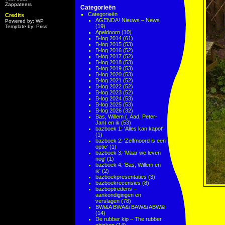
Zappateers
Categorieën
Categorieën
Credits
AGENDA! Nieuws – News
Powered by: WP
(19)
Template by: Priss
Apeldoorn
(10)
B-log 2014
(61)
B-log 2015
(53)
B-log 2016
(52)
B-log 2017
(52)
B-log 2018
(53)
B-log 2019
(53)
B-log 2020
(53)
B-log 2021
(52)
B-log 2022
(52)
B-log 2023
(52)
B-log 2024
(53)
B-log 2025
(53)
B-log 2026
(32)
Bas, Willem (, Aad, Peter-
Jan) en ik
(53)
bazboek 1: 'Alles kan kapot'
(1)
bazboek 2: 'Zelfmoord is een
optie'
(1)
bazboek 3: 'Maar we leven
nog'
(1)
bazboek 4: 'Bas, Willem en
ik'
(2)
bazboekpresentaties
(3)
bazboekrecensies
(8)
bazboptredens –
aankondigingen en
verslagen
(78)
BWi&A BWA&i BAW&i ABW&i
(14)
De rubber kip – The rubber