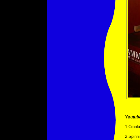
=
Youtub
1 Crook
2 Spinn