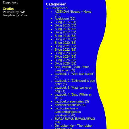
Zappateers
Categorieën
Categorieën
Credits
AGENDA! Nieuws – News
Powered by: WP
(19)
Template by: Priss
Apeldoorn
(10)
B-log 2014
(61)
B-log 2015
(53)
B-log 2016
(52)
B-log 2017
(52)
B-log 2018
(53)
B-log 2019
(53)
B-log 2020
(53)
B-log 2021
(52)
B-log 2022
(52)
B-log 2023
(52)
B-log 2024
(53)
B-log 2025
(53)
B-log 2026
(32)
Bas, Willem (, Aad, Peter-
Jan) en ik
(53)
bazboek 1: 'Alles kan kapot'
(1)
bazboek 2: 'Zelfmoord is een
optie'
(1)
bazboek 3: 'Maar we leven
nog'
(1)
bazboek 4: 'Bas, Willem en
ik'
(2)
bazboekpresentaties
(3)
bazboekrecensies
(8)
bazboptredens –
aankondigingen en
verslagen
(78)
BWi&A BWA&i BAW&i ABW&i
(14)
De rubber kip – The rubber