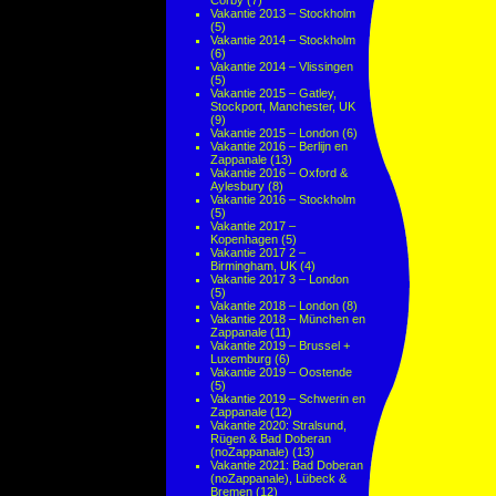
Corby
(7)
Vakantie 2013 – Stockholm
(5)
Vakantie 2014 – Stockholm
(6)
Vakantie 2014 – Vlissingen
(5)
Vakantie 2015 – Gatley,
Stockport, Manchester, UK
(9)
Vakantie 2015 – London
(6)
Vakantie 2016 – Berlijn en
Zappanale
(13)
Vakantie 2016 – Oxford &
Aylesbury
(8)
Vakantie 2016 – Stockholm
(5)
Vakantie 2017 –
Kopenhagen
(5)
Vakantie 2017 2 –
Birmingham, UK
(4)
Vakantie 2017 3 – London
(5)
Vakantie 2018 – London
(8)
Vakantie 2018 – München en
Zappanale
(11)
Vakantie 2019 – Brussel +
Luxemburg
(6)
Vakantie 2019 – Oostende
(5)
Vakantie 2019 – Schwerin en
Zappanale
(12)
Vakantie 2020: Stralsund,
Rügen & Bad Doberan
(noZappanale)
(13)
Vakantie 2021: Bad Doberan
(noZappanale), Lübeck &
Bremen
(12)