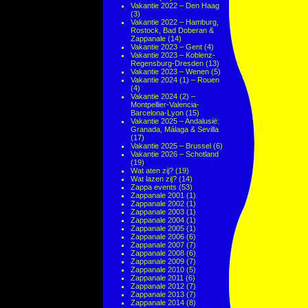
Vakantie 2022 – Den Haag
(3)
Vakantie 2022 – Hamburg,
Rostock, Bad Doberan &
Zappanale
(14)
Vakantie 2023 – Gent
(4)
Vakantie 2023 – Koblenz-
Regensburg-Dresden
(13)
Vakantie 2023 – Wenen
(5)
Vakantie 2024 (1) – Rouen
(4)
Vakantie 2024 (2) –
Montpellier-Valencia-
Barcelona-Lyon
(15)
Vakantie 2025 – Andalusië:
Granada, Málaga & Sevilla
(17)
Vakantie 2025 – Brussel
(6)
Vakantie 2026 – Schotland
(19)
Wat aten zij?
(19)
Wat lazen zij?
(14)
Zappa events
(53)
Zappanale 2001
(1)
Zappanale 2002
(1)
Zappanale 2003
(1)
Zappanale 2004
(1)
Zappanale 2005
(1)
Zappanale 2006
(6)
Zappanale 2007
(7)
Zappanale 2008
(6)
Zappanale 2009
(7)
Zappanale 2010
(5)
Zappanale 2011
(6)
Zappanale 2012
(7)
Zappanale 2013
(7)
Zappanale 2014
(8)