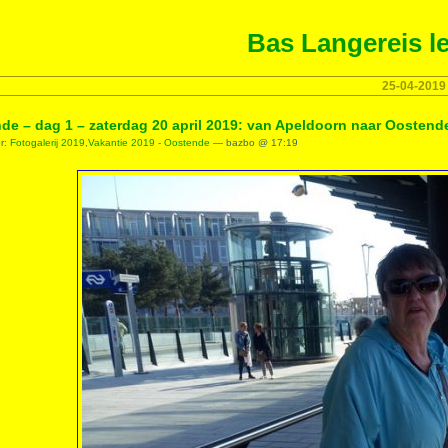
Bas Langereis le
25-04-2019
de – dag 1 – zaterdag 20 april 2019: van Apeldoorn naar Oostend
er:
Fotogalerij 2019
,
Vakantie 2019 - Oostende
— bazbo @ 17:19