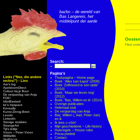
bazbo – de wereld van
Bas Langereis, het
middelpunt der aarde
Oosten
Filed und
Search:
Pagina's
Links ("Nee, die andere
Thuispagina – Home page
rechts!") - Linx
Boek: ‘Alles kan kapot’ (2008)
Aar’s log
Boek ‘Zelfmoord is een optie’
ApeldoornDirect
(2010)
Cultuur bij je Buur
Boek: ‘Maar we leven nog’
De verjaardag van Anja
(2012)
FOK!
Boek: ‘Bas, Willem en ik’ (2014)
IdiotBastard
Overige publicaties
ke's myspace
Helemaal stuk
Keneally
De verjaardag van Anja
Kunst-Zinnig-Brein
Bas, Willem (, Aad, Peter-Jan)
Lexolo
LinkedIn
en ik
Stevige stukkies
Ik lees u vóór!
StrangeArt
Mijn geschiedenis – Life history
Tijl’s teiltje
Huisregels – House rules
Vroon – Peter Vroon
Privacybeleid
WiWaWo
Contact
YesFocus