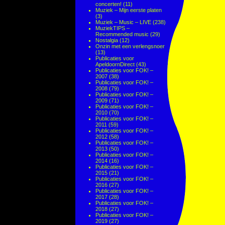
concerten!
(11)
Muziek – Mijn eerste platen
(3)
Muziek – Music – LIVE
(238)
MuziekTIPS –
Recommended music
(29)
Nostalgia
(12)
Onzin met een verlengsnoer
(13)
Publicaties voor
ApeldoornDirect
(43)
Publicaties voor FOK! –
2007
(38)
Publicaties voor FOK! –
2008
(79)
Publicaties voor FOK! –
2009
(71)
Publicaties voor FOK! –
2010
(70)
Publicaties voor FOK! –
2011
(59)
Publicaties voor FOK! –
2012
(58)
Publicaties voor FOK! –
2013
(50)
Publicaties voor FOK! –
2014
(16)
Publicaties voor FOK! –
2015
(21)
Publicaties voor FOK! –
2016
(27)
Publicaties voor FOK! –
2017
(28)
Publicaties voor FOK! –
2018
(27)
Publicaties voor FOK! –
2019
(27)