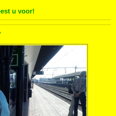
est u voor!
e