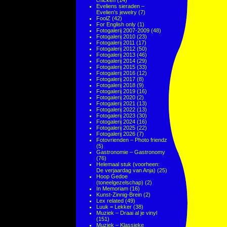
chicken
(14)
Eveliens sieraden –
Evelien's jewelry
(7)
FoolZ
(42)
For English only
(1)
Fotogalerij 2007-2009
(48)
Fotogalerij 2010
(23)
Fotogalerij 2011
(17)
Fotogalerij 2012
(50)
Fotogalerij 2013
(46)
Fotogalerij 2014
(29)
Fotogalerij 2015
(33)
Fotogalerij 2016
(12)
Fotogalerij 2017
(8)
Fotogalerij 2018
(9)
Fotogalerij 2019
(16)
Fotogalerij 2020
(2)
Fotogalerij 2021
(13)
Fotogalerij 2022
(13)
Fotogalerij 2023
(30)
Fotogalerij 2024
(16)
Fotogalerij 2025
(22)
Fotogalerij 2026
(7)
Fotovrienden – Photo friendz
(5)
Gastronomie – Gastronomy
(76)
Helemaal stuk (voorheen:
De verjaardag van Anja)
(25)
Hoop Gedoe
(toneelgezelschap)
(2)
In Memoriam
(16)
Kunst-Zinnig-Brein
(2)
Lex related
(49)
Luuk = Lekker
(38)
Muziek – Draai al je vinyl
(151)
Muziek – Klassieke