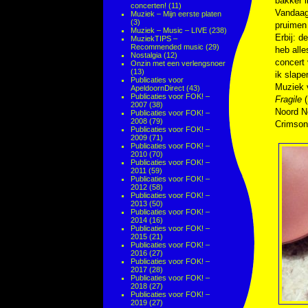
bakker i
concerten!
(11)
Vandaag 
Muziek – Mijn eerste platen
(3)
pruimen 
Muziek – Music – LIVE
(238)
Erbij: d
MuziekTIPS –
Recommended music
(29)
heb alle
Nostalgia
(12)
concert 
Onzin met een verlengsnoer
(13)
ik slape
Publicaties voor
Muziek
ApeldoornDirect
(43)
Publicaties voor FOK! –
Fragile
(
2007
(38)
Noord N
Publicaties voor FOK! –
2008
(79)
Crimson
Publicaties voor FOK! –
2009
(71)
Publicaties voor FOK! –
2010
(70)
Publicaties voor FOK! –
2011
(59)
Publicaties voor FOK! –
2012
(58)
Publicaties voor FOK! –
2013
(50)
Publicaties voor FOK! –
2014
(16)
Publicaties voor FOK! –
2015
(21)
Publicaties voor FOK! –
2016
(27)
Publicaties voor FOK! –
2017
(28)
Publicaties voor FOK! –
2018
(27)
Publicaties voor FOK! –
2019
(27)