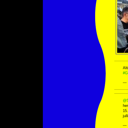
Alt
#G
— 
@S
he
15.
jull
— 