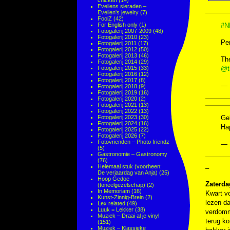
chicken
(14)
Eveliens sieraden –
Evelien's jewelry
(7)
FoolZ
(42)
For English only
(1)
#N
Fotogalerij 2007-2009
(48)
Fotogalerij 2010
(23)
Pen
Fotogalerij 2011
(17)
Fotogalerij 2012
(50)
Fotogalerij 2013
(46)
The
Fotogalerij 2014
(29)
Fotogalerij 2015
(33)
@t
Fotogalerij 2016
(12)
Fotogalerij 2017
(8)
— 
Fotogalerij 2018
(9)
Fotogalerij 2019
(16)
Fotogalerij 2020
(2)
Fotogalerij 2021
(13)
Fotogalerij 2022
(13)
Fotogalerij 2023
(30)
Gel
Fotogalerij 2024
(16)
Ha
Fotogalerij 2025
(22)
Fotogalerij 2026
(7)
Fotovrienden – Photo friendz
— 
(5)
Gastronomie – Gastronomy
(76)
Helemaal stuk (voorheen:
–
De verjaardag van Anja)
(25)
Hoop Gedoe
Zaterda
(toneelgezelschap)
(2)
In Memoriam
(16)
Kwart v
Kunst-Zinnig-Brein
(2)
lezen da
Lex related
(49)
Luuk = Lekker
(38)
verdomm
Muziek – Draai al je vinyl
terug ko
(151)
Muziek – Klassieke