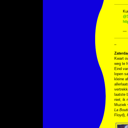
Ku
@S
ht
— 
–
Zaterda
Kwart o
weg te h
Eind van
lopen sa
kleine 
allerlaa
vertrekk
laatste 
niet; ik
Muziek
La Bout
Floyd),