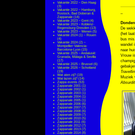
Vakantie 2022 – Den Haag
(3)
Vakantie 2022 – Hamburg,
–
Rostock, Bad Doberan &
Zappanale
(14)
Vakantie 2023 – Gent
(4)
Donder
Vakantie 2023 – Koblenz-
Regensburg-Dresden
(13)
De wekke
Vakantie 2023 – Wenen
(5)
(het laa
Vakantie 2024 (1) – Rouen
(4)
bus mis
Vakantie 2024 (2) –
wandel i
Montpellier-Valencia-
Barcelona-Lyon
(15)
naar hui
Vakantie 2025 – Andalusië:
Vrouw i
Granada, Málaga & Sevilla
(17)
champig
Vakantie 2025 – Brussel
(6)
gebakjes
Vakantie 2026 – Schotland
(19)
Travelli
Wat aten zij?
(19)
Muziek
Wat lazen zij?
(14)
Zappa events
(53)
Absurdit
Zappanale 2001
(1)
Zappanale 2002
(1)
Zappanale 2003
(1)
Zappanale 2004
(1)
Zappanale 2005
(1)
Zappanale 2006
(6)
Zappanale 2007
(7)
Zappanale 2008
(6)
Zappanale 2009
(7)
Zappanale 2010
(5)
Zappanale 2011
(6)
Zappanale 2012
(7)
Zappanale 2013
(7)
Zappanale 2014
(8)