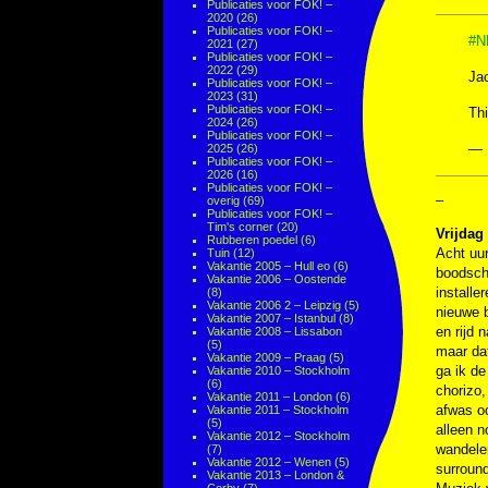
Publicaties voor FOK! –
2020
(26)
Publicaties voor FOK! –
#N
2021
(27)
Publicaties voor FOK! –
2022
(29)
Jac
Publicaties voor FOK! –
2023
(31)
Publicaties voor FOK! –
Thi
2024
(26)
Publicaties voor FOK! –
— 
2025
(26)
Publicaties voor FOK! –
2026
(16)
Publicaties voor FOK! –
–
overig
(69)
Publicaties voor FOK! –
Tim's corner
(20)
Vrijdag
Rubberen poedel
(6)
Acht uur
Tuin
(12)
Vakantie 2005 – Hull eo
(6)
boodscha
Vakantie 2006 – Oostende
installe
(8)
Vakantie 2006 2 – Leipzig
(5)
nieuwe b
Vakantie 2007 – Istanbul
(8)
en rijd 
Vakantie 2008 – Lissabon
(5)
maar dat
Vakantie 2009 – Praag
(5)
ga ik de
Vakantie 2010 – Stockholm
(6)
chorizo,
Vakantie 2011 – London
(6)
afwas oo
Vakantie 2011 – Stockholm
(5)
alleen n
Vakantie 2012 – Stockholm
wandelen
(7)
Vakantie 2012 – Wenen
(5)
surround
Vakantie 2013 – London &