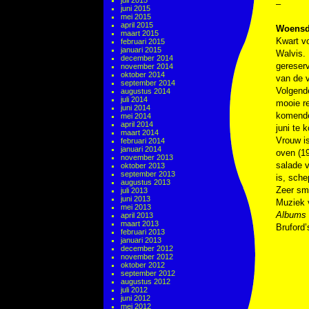
juli 2015
–
juni 2015
mei 2015
april 2015
Woensda
maart 2015
Kwart vo
februari 2015
januari 2015
Walvis. 
december 2014
gereserv
november 2014
oktober 2014
van de v
september 2014
Volgende
augustus 2014
juli 2014
mooie r
juni 2014
komende
mei 2014
april 2014
juni te 
maart 2014
Vrouw is
februari 2014
januari 2014
oven (19
november 2013
salade 
oktober 2013
september 2013
is, sche
augustus 2013
Zeer sma
juli 2013
juni 2013
Muziek
mei 2013
Albums 
april 2013
maart 2013
Bruford
februari 2013
januari 2013
december 2012
november 2012
oktober 2012
september 2012
augustus 2012
juli 2012
juni 2012
mei 2012