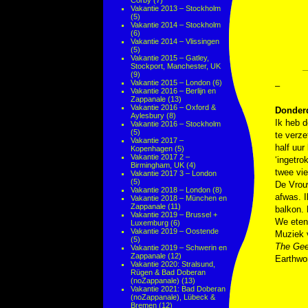
Corby
(7)
Vakantie 2013 – Stockholm
(5)
Vakantie 2014 – Stockholm
(6)
Vakantie 2014 – Vlissingen
(5)
Vakantie 2015 – Gatley,
Stockport, Manchester, UK
(9)
Vakantie 2015 – London
(6)
–
Vakantie 2016 – Berlijn en
Zappanale
(13)
Vakantie 2016 – Oxford &
Donderd
Aylesbury
(8)
Ik heb d
Vakantie 2016 – Stockholm
(5)
te verze
Vakantie 2017 –
half uur
Kopenhagen
(5)
Vakantie 2017 2 –
‘ingetro
Birmingham, UK
(4)
twee vie
Vakantie 2017 3 – London
(5)
De Vrouw
Vakantie 2018 – London
(8)
afwas. I
Vakantie 2018 – München en
Zappanale
(11)
balkon. 
Vakantie 2019 – Brussel +
We eten 
Luxemburg
(6)
Vakantie 2019 – Oostende
Muziek
(5)
The Gee
Vakantie 2019 – Schwerin en
Zappanale
(12)
Earthwo
Vakantie 2020: Stralsund,
Rügen & Bad Doberan
(noZappanale)
(13)
Vakantie 2021: Bad Doberan
(noZappanale), Lübeck &
Bremen
(12)