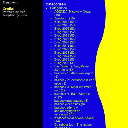
Zappateers
Categorieën
Categorieën
Credits
AGENDA! Nieuws – News
Powered by: WP
(19)
Template by: Priss
Apeldoorn
(10)
B-log 2014
(61)
B-log 2015
(53)
B-log 2016
(52)
B-log 2017
(52)
B-log 2018
(53)
B-log 2019
(53)
B-log 2020
(53)
B-log 2021
(52)
B-log 2022
(52)
B-log 2023
(52)
B-log 2024
(53)
B-log 2025
(53)
B-log 2026
(31)
Bas, Willem (, Aad, Peter-
Jan) en ik
(53)
bazboek 1: 'Alles kan kapot'
(1)
bazboek 2: 'Zelfmoord is een
optie'
(1)
bazboek 3: 'Maar we leven
nog'
(1)
bazboek 4: 'Bas, Willem en
ik'
(2)
bazboekpresentaties
(3)
bazboekrecensies
(8)
bazboptredens –
aankondigingen en
verslagen
(78)
BWi&A BWA&i BAW&i ABW&i
(14)
De rubber kip – The rubber