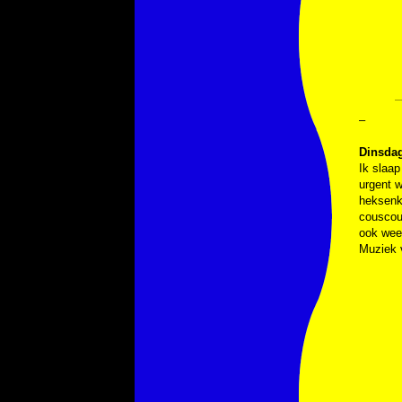
–
Dinsdag
Ik slaap
urgent 
heksenke
couscou
ook weer
Muziek