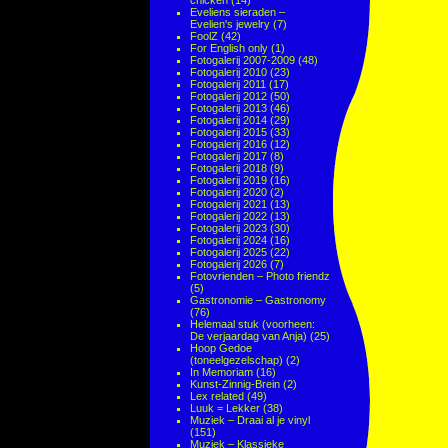
chicken
(14)
Eveliens sieraden –
Evelien's jewelry
(7)
FoolZ
(42)
For English only
(1)
Fotogalerij 2007-2009
(48)
Fotogalerij 2010
(23)
Fotogalerij 2011
(17)
Fotogalerij 2012
(50)
Fotogalerij 2013
(46)
Fotogalerij 2014
(29)
Fotogalerij 2015
(33)
Fotogalerij 2016
(12)
Fotogalerij 2017
(8)
Fotogalerij 2018
(9)
Fotogalerij 2019
(16)
Fotogalerij 2020
(2)
Fotogalerij 2021
(13)
Fotogalerij 2022
(13)
Fotogalerij 2023
(30)
Fotogalerij 2024
(16)
Fotogalerij 2025
(22)
Fotogalerij 2026
(7)
Fotovrienden – Photo friendz
(5)
Gastronomie – Gastronomy
(76)
Helemaal stuk (voorheen:
De verjaardag van Anja)
(25)
Hoop Gedoe
(toneelgezelschap)
(2)
In Memoriam
(16)
Kunst-Zinnig-Brein
(2)
Lex related
(49)
Luuk = Lekker
(38)
Muziek – Draai al je vinyl
(151)
Muziek – Klassieke