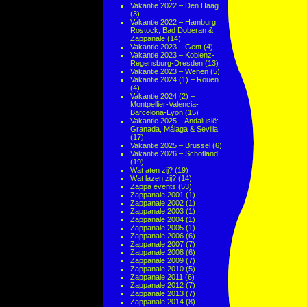
Vakantie 2022 – Den Haag
(3)
Vakantie 2022 – Hamburg,
Rostock, Bad Doberan &
Zappanale
(14)
Vakantie 2023 – Gent
(4)
Vakantie 2023 – Koblenz-
Regensburg-Dresden
(13)
Vakantie 2023 – Wenen
(5)
Vakantie 2024 (1) – Rouen
(4)
Vakantie 2024 (2) –
Montpellier-Valencia-
Barcelona-Lyon
(15)
Vakantie 2025 – Andalusië:
Granada, Málaga & Sevilla
(17)
Vakantie 2025 – Brussel
(6)
Vakantie 2026 – Schotland
(19)
Wat aten zij?
(19)
Wat lazen zij?
(14)
Zappa events
(53)
Zappanale 2001
(1)
Zappanale 2002
(1)
Zappanale 2003
(1)
Zappanale 2004
(1)
Zappanale 2005
(1)
Zappanale 2006
(6)
Zappanale 2007
(7)
Zappanale 2008
(6)
Zappanale 2009
(7)
Zappanale 2010
(5)
Zappanale 2011
(6)
Zappanale 2012
(7)
Zappanale 2013
(7)
Zappanale 2014
(8)