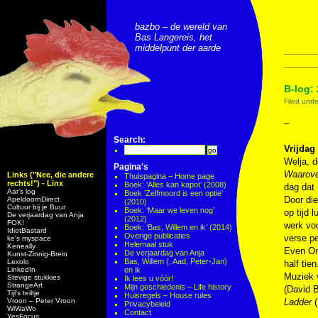
bazbo – de wereld van
Bas Langereis, het
middelpunt der aarde
B-log: 
Filed und
–
Search:
Vrijdag 
Welja, d
Pagina's
Waarover
Links ("Nee, die andere
Thuispagina – Home page
rechts!") - Linx
Boek: ‘Alles kan kapot’ (2008)
dag dat 
Aar’s log
Boek ‘Zelfmoord is een optie’
Door die
ApeldoornDirect
(2010)
Cultuur bij je Buur
Boek: ‘Maar we leven nog’
op tijd 
De verjaardag van Anja
(2012)
FOK!
werk vo
Boek: ‘Bas, Willem en ik’ (2014)
IdiotBastard
Overige publicaties
verse pe
ke's myspace
Helemaal stuk
Keneally
Even On
De verjaardag van Anja
Kunst-Zinnig-Brein
Bas, Willem (, Aad, Peter-Jan)
Lexolo
half tie
LinkedIn
en ik
Muziek
Stevige stukkies
Ik lees u vóór!
StrangeArt
Mijn geschiedenis – Life history
(David 
Tijl’s teiltje
Huisregels – House rules
Vroon – Peter Vroon
Ladder
(
Privacybeleid
WiWaWo
Contact
YesFocus