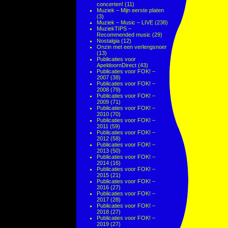
concerten!
(11)
Muziek – Mijn eerste platen
(3)
Muziek – Music – LIVE
(238)
MuziekTIPS –
Recommended music
(29)
Nostalgia
(12)
Onzin met een verlengsnoer
(13)
Publicaties voor
ApeldoornDirect
(43)
Publicaties voor FOK! –
2007
(38)
Publicaties voor FOK! –
2008
(79)
Publicaties voor FOK! –
2009
(71)
Publicaties voor FOK! –
2010
(70)
Publicaties voor FOK! –
2011
(59)
Publicaties voor FOK! –
2012
(58)
Publicaties voor FOK! –
2013
(50)
Publicaties voor FOK! –
2014
(16)
Publicaties voor FOK! –
2015
(21)
Publicaties voor FOK! –
2016
(27)
Publicaties voor FOK! –
2017
(28)
Publicaties voor FOK! –
2018
(27)
Publicaties voor FOK! –
2019
(27)