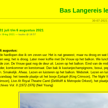
Bas Langereis le
30-07-2021
31 juli t/m 6 augustus 2021
er:
B-log 2021
— bazbo @ 18:57
 6 augustus:
nde hardlopen doe ik om zeven uur. Het is nat geweest, maar nu droog en wat
n weg; het is droog. Later meer koffie met De Vrouw op het balkon. We lunch
de zon. De Vrouw gaat nog de deur uit. Lezen op het balkon. Eind van de mid
lder, komkommer en kerstomaat. Dan bak ik kastanjechampignons, bosui, peper
. Smakelijk. Afwas. Lezen en luisteren op het balkon. Webstek. Lezen en lui
andaag: het tweede plaatje uit het boxje
Epitaph
(King Crimson),
The Night 
rimson),
Live At Royal Theatre Carré
(DeWolff & Metropole Orkest), het pla
chives Vol. II (1972-1976)
(Neil Young)