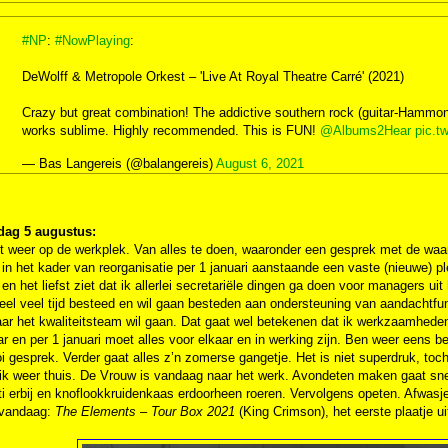
#NP
:
#NowPlaying
:
DeWolff & Metropole Orkest – 'Live At Royal Theatre Carré' (2021)
Crazy but great combination! The addictive southern rock (guitar-Hammo
works sublime. Highly recommended. This is FUN!
@Albums2Hear
pic.t
— Bas Langereis (@balangereis)
August 6, 2021
ag 5 augustus:
ht weer op de werkplek. Van alles te doen, waaronder een gesprek met de w
 in het kader van reorganisatie per 1 januari aanstaande een vaste (nieuwe) ple
en het liefst ziet dat ik allerlei secretariële dingen ga doen voor managers uit h
l veel tijd besteed en wil gaan besteden aan ondersteuning van aandachtfun
aar het kwaliteitsteam wil gaan. Dat gaat wel betekenen dat ik werkzaamhede
ar en per 1 januari moet alles voor elkaar en in werking zijn. Ben weer eens
 gesprek. Verder gaat alles z’n zomerse gangetje. Het is niet superdruk, toch
 ik weer thuis. De Vrouw is vandaag naar het werk. Avondeten maken gaat sn
i erbij en knoflookkruidenkaas erdoorheen roeren. Vervolgens opeten. Afwasje
 vandaag:
The Elements – Tour Box 2021
(King Crimson), het eerste plaatje u