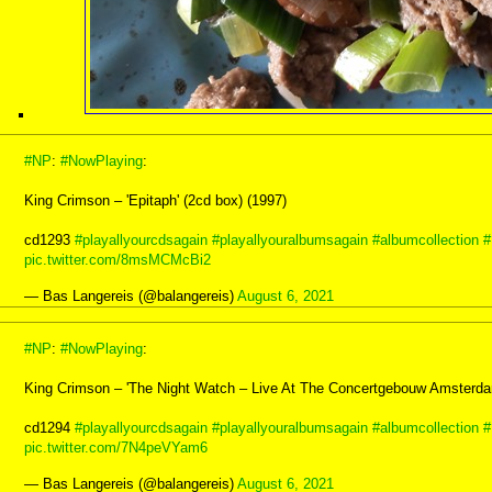
#NP
:
#NowPlaying
:
King Crimson – 'Epitaph' (2cd box) (1997)
cd1293
#playallyourcdsagain
#playallyouralbumsagain
#albumcollection
#
pic.twitter.com/8msMCMcBi2
— Bas Langereis (@balangereis)
August 6, 2021
#NP
:
#NowPlaying
:
King Crimson – 'The Night Watch – Live At The Concertgebouw Amsterda
cd1294
#playallyourcdsagain
#playallyouralbumsagain
#albumcollection
#
pic.twitter.com/7N4peVYam6
— Bas Langereis (@balangereis)
August 6, 2021