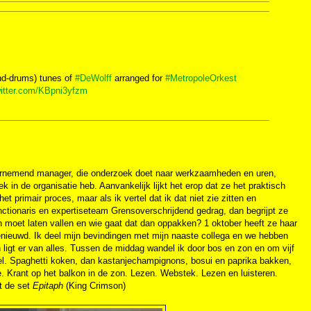
nd-drums) tunes of
#DeWolff
arranged for
#MetropoleOrkest
witter.com/KBpni3yfzm
aarnemend manager, die onderzoek doet naar werkzaamheden en uren,
k in de organisatie heb. Aanvankelijk lijkt het erop dat ze het praktisch
et primair proces, maar als ik vertel dat ik dat niet zie zitten en
ctionaris en expertiseteam Grensoverschrijdend gedrag, dan begrijpt ze
n moet laten vallen en wie gaat dat dan oppakken? 1 oktober heeft ze haar
 benieuwd. Ik deel mijn bevindingen met mijn naaste collega en we hebben
 ligt er van alles. Tussen de middag wandel ik door bos en zon en om vijf
el. Spaghetti koken, dan kastanjechampignons, bosui en paprika bakken,
. Krant op het balkon in de zon. Lezen. Webstek. Lezen en luisteren.
it de set
Epitaph
(King Crimson)