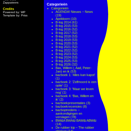
Zappateers
Categorieën
Categorieën
Credits
AGENDA! Nieuws – News
Powered by: WP
(19)
Template by: Priss
Apeldoorn
(10)
B-log 2014
(61)
B-log 2015
(53)
B-log 2016
(52)
B-log 2017
(52)
B-log 2018
(53)
B-log 2019
(53)
B-log 2020
(53)
B-log 2021
(52)
B-log 2022
(52)
B-log 2023
(52)
B-log 2024
(53)
B-log 2025
(53)
B-log 2026
(32)
Bas, Willem (, Aad, Peter-
Jan) en ik
(53)
bazboek 1: 'Alles kan kapot'
(1)
bazboek 2: 'Zelfmoord is een
optie'
(1)
bazboek 3: 'Maar we leven
nog'
(1)
bazboek 4: 'Bas, Willem en
ik'
(2)
bazboekpresentaties
(3)
bazboekrecensies
(8)
bazboptredens –
aankondigingen en
verslagen
(78)
BWi&A BWA&i BAW&i ABW&i
(14)
De rubber kip – The rubber