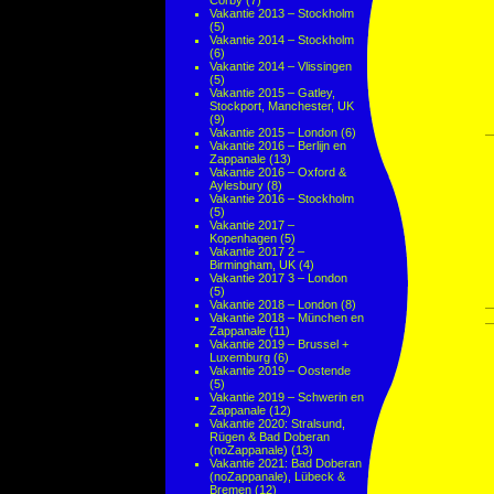
Corby
(7)
Vakantie 2013 – Stockholm
(5)
Vakantie 2014 – Stockholm
(6)
Vakantie 2014 – Vlissingen
(5)
Vakantie 2015 – Gatley,
Stockport, Manchester, UK
(9)
Vakantie 2015 – London
(6)
Vakantie 2016 – Berlijn en
Zappanale
(13)
Vakantie 2016 – Oxford &
Aylesbury
(8)
Vakantie 2016 – Stockholm
(5)
Vakantie 2017 –
Kopenhagen
(5)
Vakantie 2017 2 –
Birmingham, UK
(4)
Vakantie 2017 3 – London
(5)
Vakantie 2018 – London
(8)
Vakantie 2018 – München en
Zappanale
(11)
Vakantie 2019 – Brussel +
Luxemburg
(6)
Vakantie 2019 – Oostende
(5)
Vakantie 2019 – Schwerin en
Zappanale
(12)
Vakantie 2020: Stralsund,
Rügen & Bad Doberan
(noZappanale)
(13)
Vakantie 2021: Bad Doberan
(noZappanale), Lübeck &
Bremen
(12)