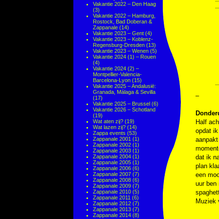
Vakantie 2022 – Den Haag
(3)
Vakantie 2022 – Hamburg,
Rostock, Bad Doberan &
Zappanale
(14)
Vakantie 2023 – Gent
(4)
Vakantie 2023 – Koblenz-
Regensburg-Dresden
(13)
Vakantie 2023 – Wenen
(5)
Vakantie 2024 (1) – Rouen
(4)
Vakantie 2024 (2) –
Montpellier-Valencia-
Barcelona-Lyon
(15)
Vakantie 2025 – Andalusië:
Granada, Málaga & Sevilla
–
(17)
Vakantie 2025 – Brussel
(6)
Vakantie 2026 – Schotland
Donderd
(19)
Wat aten zij?
(19)
Half ac
Wat lazen zij?
(14)
opdat ik
Zappa events
(53)
Zappanale 2001
(1)
aanpakt 
Zappanale 2002
(1)
momentee
Zappanale 2003
(1)
Zappanale 2004
(1)
dat ik n
Zappanale 2005
(1)
plan kla
Zappanale 2006
(6)
Zappanale 2007
(7)
een mooi
Zappanale 2008
(6)
uur ben
Zappanale 2009
(7)
Zappanale 2010
(5)
spaghett
Zappanale 2011
(6)
Muziek
Zappanale 2012
(7)
Zappanale 2013
(7)
Zappanale 2014
(8)