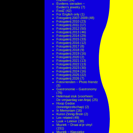
chicken
(14)
Eveliens sieraden –
Evelien's jewelry
(7)
FoolZ
(42)
For English only
(1)
Fotogalerij 2007-2009
(48)
Fotogalerij 2010
(23)
Fotogalerij 2011
(17)
Fotogalerij 2012
(50)
Fotogalerij 2013
(46)
Fotogalerij 2014
(29)
Fotogalerij 2015
(33)
Fotogalerij 2016
(12)
Fotogalerij 2017
(8)
Fotogalerij 2018
(9)
Fotogalerij 2019
(16)
Fotogalerij 2020
(2)
Fotogalerij 2021
(13)
Fotogalerij 2022
(13)
Fotogalerij 2023
(30)
Fotogalerij 2024
(16)
Fotogalerij 2025
(22)
Fotogalerij 2026
(7)
Fotovrienden – Photo friendz
(5)
Gastronomie – Gastronomy
(76)
Helemaal stuk (voorheen:
De verjaardag van Anja)
(25)
Hoop Gedoe
(toneelgezelschap)
(2)
In Memoriam
(16)
Kunst-Zinnig-Brein
(2)
Lex related
(49)
Luuk = Lekker
(38)
Muziek – Draai al je vinyl
(151)
Muziek – Klassieke