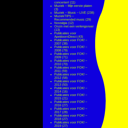
concerten!
(11)
Muziek – Mijn eerste platen
(3)
Muziek – Music – LIVE
(238)
MuziekTIPS –
Recommended music
(29)
Nostalgia
(12)
Onzin met een verlengsnoer
(13)
Publicaties voor
ApeldoornDirect
(43)
Publicaties voor FOK! –
2007
(38)
Publicaties voor FOK! –
2008
(79)
Publicaties voor FOK! –
2009
(71)
Publicaties voor FOK! –
2010
(70)
Publicaties voor FOK! –
2011
(59)
Publicaties voor FOK! –
2012
(58)
Publicaties voor FOK! –
2013
(50)
Publicaties voor FOK! –
2014
(16)
Publicaties voor FOK! –
2015
(21)
Publicaties voor FOK! –
2016
(27)
Publicaties voor FOK! –
2017
(28)
Publicaties voor FOK! –
2018
(27)
Publicaties voor FOK! –
2019
(27)