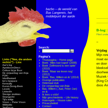
bazbo – de wereld van
Bas Langereis, het
middelpunt der aarde
B-log: 
Filed und
–
Search:
Vrijdag
Mijn ro
Pagina's
moet eve
Links ("Nee, die andere
Thuispagina – Home page
rechts!") - Linx
Boek: ‘Alles kan kapot’ (2008)
en door 
Aar’s log
Boek ‘Zelfmoord is een optie’
bleekse
ApeldoornDirect
(2010)
Cultuur bij je Buur
Boek: ‘Maar we leven nog’
doorheen
De verjaardag van Anja
(2012)
FOK!
Muziek v
Boek: ‘Bas, Willem en ik’ (2014)
IdiotBastard
Overige publicaties
(King C
ke's myspace
Helemaal stuk
Keneally
doos
Ar
De verjaardag van Anja
Kunst-Zinnig-Brein
Bas, Willem (, Aad, Peter-Jan)
Lexolo
LinkedIn
en ik
Stevige stukkies
Ik lees u vóór!
StrangeArt
Mijn geschiedenis – Life history
Tijl’s teiltje
Huisregels – House rules
Vroon – Peter Vroon
Privacybeleid
WiWaWo
Contact
YesFocus