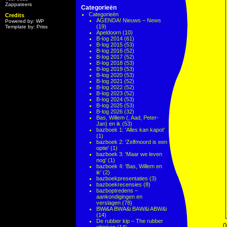
Zappateers
Categorieën
Categorieën
Credits
AGENDA! Nieuws – News
Powered by: WP
(19)
Template by: Priss
Apeldoorn
(10)
B-log 2014
(61)
B-log 2015
(53)
B-log 2016
(52)
B-log 2017
(52)
B-log 2018
(53)
B-log 2019
(53)
B-log 2020
(53)
B-log 2021
(52)
B-log 2022
(52)
B-log 2023
(52)
B-log 2024
(53)
B-log 2025
(53)
B-log 2026
(32)
Bas, Willem (, Aad, Peter-
Jan) en ik
(53)
bazboek 1: 'Alles kan kapot'
(1)
bazboek 2: 'Zelfmoord is een
optie'
(1)
bazboek 3: 'Maar we leven
nog'
(1)
bazboek 4: 'Bas, Willem en
ik'
(2)
bazboekpresentaties
(3)
bazboekrecensies
(8)
bazboptredens –
aankondigingen en
verslagen
(78)
BWi&A BWA&i BAW&i ABW&i
(14)
De rubber kip – The rubber
0