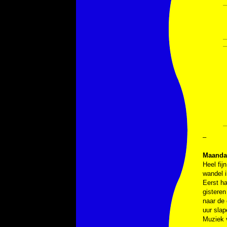
–
Maandag
Heel fi
wandel i
Eerst ha
gisteren
naar de 
uur slap
Muziek