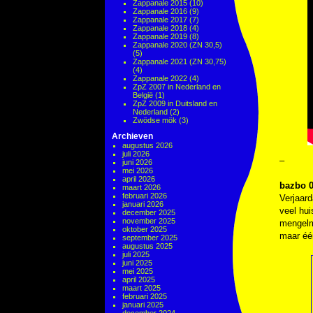
Zappanale 2015
(10)
Zappanale 2016
(9)
Zappanale 2017
(7)
Zappanale 2018
(4)
Zappanale 2019
(8)
Zappanale 2020 (ZN 30,5)
(5)
Zappanale 2021 (ZN 30,75)
(4)
Zappanale 2022
(4)
ZpZ 2007 in Nederland en
België
(1)
ZpZ 2009 in Duitsland en
Nederland
(2)
Zwödse mök
(3)
Archieven
augustus 2026
juli 2026
–
juni 2026
mei 2026
april 2026
bazbo 0
maart 2026
februari 2026
Verjaard
januari 2026
veel hui
december 2025
november 2025
mengelmo
oktober 2025
maar één
september 2025
augustus 2025
juli 2025
juni 2025
mei 2025
april 2025
maart 2025
februari 2025
januari 2025