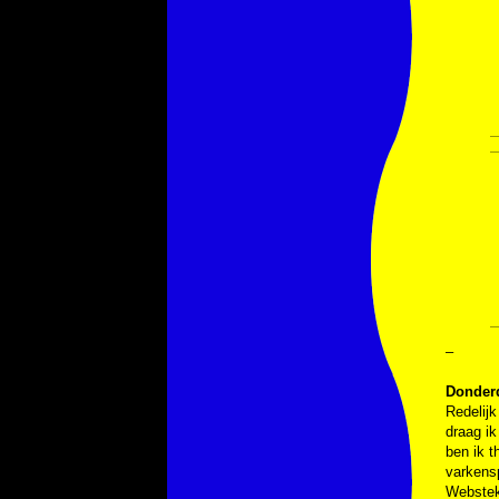
–
Donderd
Redelijk
draag ik
ben ik t
varkensp
Webstek,