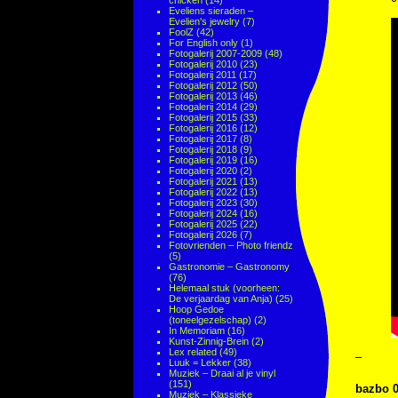
chicken
(14)
Eveliens sieraden –
Evelien's jewelry
(7)
FoolZ
(42)
For English only
(1)
Fotogalerij 2007-2009
(48)
Fotogalerij 2010
(23)
Fotogalerij 2011
(17)
Fotogalerij 2012
(50)
Fotogalerij 2013
(46)
Fotogalerij 2014
(29)
Fotogalerij 2015
(33)
Fotogalerij 2016
(12)
Fotogalerij 2017
(8)
Fotogalerij 2018
(9)
Fotogalerij 2019
(16)
Fotogalerij 2020
(2)
Fotogalerij 2021
(13)
Fotogalerij 2022
(13)
Fotogalerij 2023
(30)
Fotogalerij 2024
(16)
Fotogalerij 2025
(22)
Fotogalerij 2026
(7)
Fotovrienden – Photo friendz
(5)
Gastronomie – Gastronomy
(76)
Helemaal stuk (voorheen:
De verjaardag van Anja)
(25)
Hoop Gedoe
(toneelgezelschap)
(2)
In Memoriam
(16)
Kunst-Zinnig-Brein
(2)
Lex related
(49)
–
Luuk = Lekker
(38)
Muziek – Draai al je vinyl
(151)
bazbo 0
Muziek – Klassieke