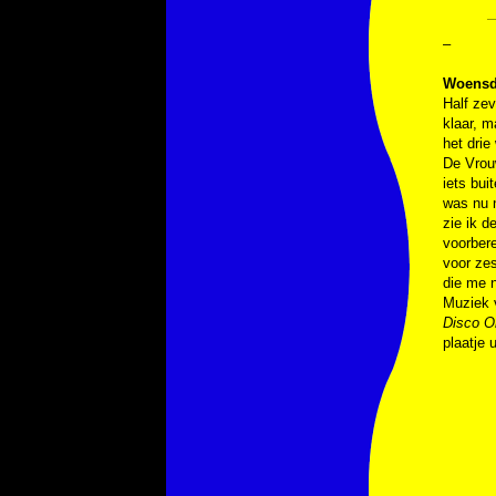
–
Woensda
Half zev
klaar, m
het drie
De Vrouw
iets bui
was nu n
zie ik d
voorbere
voor zes
die me n
Muziek 
Disco O
plaatje 