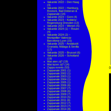
Vakantie 2022 – Den Haag
(3)
Vakantie 2022 – Hamburg,
Rostock, Bad Doberan &
Zappanale
(14)
Vakantie 2023 – Gent
(4)
Vakantie 2023 – Koblenz-
Regensburg-Dresden
(13)
Vakantie 2023 – Wenen
(5)
Vakantie 2024 (1) – Rouen
(4)
Vakantie 2024 (2) –
Montpellier-Valencia-
Barcelona-Lyon
(15)
Vakantie 2025 – Andalusië:
Granada, Málaga & Sevilla
(17)
Vakantie 2025 – Brussel
(6)
Vakantie 2026 – Schotland
(19)
Wat aten zij?
(19)
Wat lazen zij?
(14)
Zappa events
(53)
0
Zappanale 2001
(1)
Zappanale 2002
(1)
Zappanale 2003
(1)
Zappanale 2004
(1)
Zappanale 2005
(1)
Zappanale 2006
(6)
Zappanale 2007
(7)
Zappanale 2008
(6)
Zappanale 2009
(7)
Zappanale 2010
(5)
Zappanale 2011
(6)
Zappanale 2012
(7)
Zappanale 2013
(7)
Zappanale 2014
(8)