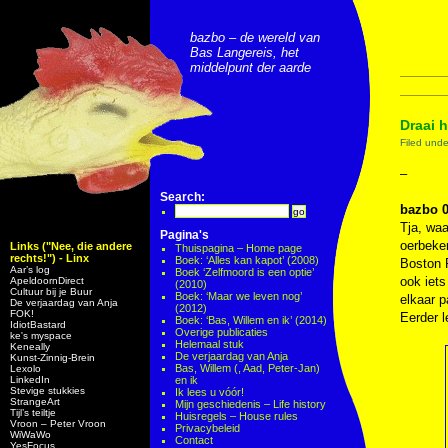
bazbo – de wereld van
Bas Langereis, het
middelpunt der aarde
Draai h
Filed und
–
Search:
bazbo 0
Tja, waa
Pagina's
oerbek
Links ("Nee, die andere
Thuispagina – Home page
rechts!") - Linx
Boek: ‘Alles kan kapot’ (2008)
Boston 
Aar’s log
Boek ‘Zelfmoord is een optie’
ook iet
ApeldoornDirect
(2010)
Cultuur bij je Buur
Boek: ‘Maar we leven nog’
elkaar p
De verjaardag van Anja
(2012)
FOK!
Eerder l
Boek: ‘Bas, Willem en ik’ (2014)
IdiotBastard
Overige publicaties
ke's myspace
Helemaal stuk
Keneally
De verjaardag van Anja
Kunst-Zinnig-Brein
Bas, Willem (, Aad, Peter-Jan)
Lexolo
LinkedIn
en ik
Stevige stukkies
Ik lees u vóór!
StrangeArt
Mijn geschiedenis – Life history
Tijl’s teiltje
Huisregels – House rules
Vroon – Peter Vroon
Privacybeleid
WiWaWo
Contact
YesFocus