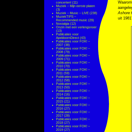
Waarom s
concerten!
(11)
Muziek – Mijn eerste platen
aangeleg
(3)
Ashore
t
Muziek – Music – LIVE
(238)
MuziekTIPS –
uit 198
Recommended music
(29)
Nostalgia
(12)
Onzin met een verlengsnoer
(13)
Publicaties voor
ApeldoornDirect
(43)
Publicaties voor FOK! –
2007
(38)
Publicaties voor FOK! –
2008
(79)
Publicaties voor FOK! –
2009
(71)
Publicaties voor FOK! –
2010
(70)
Publicaties voor FOK! –
2011
(59)
Publicaties voor FOK! –
2012
(58)
Publicaties voor FOK! –
2013
(50)
Publicaties voor FOK! –
2014
(16)
Publicaties voor FOK! –
2015
(21)
Publicaties voor FOK! –
2016
(27)
Publicaties voor FOK! –
2017
(28)
Publicaties voor FOK! –
2018
(27)
Publicaties voor FOK! –
2019
(27)