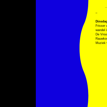
–
Dinsdag 
Frisser 
wandel i
De Vrouw
Rauwkost
Muziek