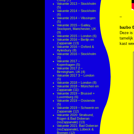
Corby
(7)
Vakantie 2013 – Stockholm
(5)
Vakantie 2014 – Stockholm
(6)
–
Vakantie 2014 – Vlissingen
(5)
Vakantie 2015 – Gatley,
bazbo 0
Stockport, Manchester, UK
(9)
Deze is 
Vakantie 2015 – London
(6)
tamelijk
Vakantie 2016 – Berlijn en
Zappanale
(13)
kast wee
Vakantie 2016 – Oxford &
Aylesbury
(8)
Vakantie 2016 – Stockholm
(5)
Vakantie 2017 –
Kopenhagen
(5)
Vakantie 2017 2 –
Birmingham, UK
(4)
Vakantie 2017 3 – London
(5)
Vakantie 2018 – London
(8)
Vakantie 2018 – München en
Zappanale
(11)
Vakantie 2019 – Brussel +
Luxemburg
(6)
Vakantie 2019 – Oostende
(5)
Vakantie 2019 – Schwerin en
Zappanale
(12)
Vakantie 2020: Stralsund,
Rügen & Bad Doberan
(noZappanale)
(13)
Vakantie 2021: Bad Doberan
(noZappanale), Lübeck &
Bremen
(12)