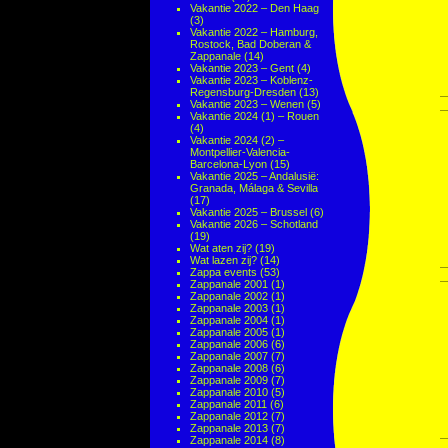
Vakantie 2022 – Den Haag
(3)
Vakantie 2022 – Hamburg,
Rostock, Bad Doberan &
Zappanale
(14)
Vakantie 2023 – Gent
(4)
Vakantie 2023 – Koblenz-
Regensburg-Dresden
(13)
Vakantie 2023 – Wenen
(5)
Vakantie 2024 (1) – Rouen
(4)
Vakantie 2024 (2) –
Montpellier-Valencia-
Barcelona-Lyon
(15)
Vakantie 2025 – Andalusië:
Granada, Málaga & Sevilla
(17)
Vakantie 2025 – Brussel
(6)
Vakantie 2026 – Schotland
(19)
Wat aten zij?
(19)
Wat lazen zij?
(14)
Zappa events
(53)
Zappanale 2001
(1)
Zappanale 2002
(1)
Zappanale 2003
(1)
Zappanale 2004
(1)
Zappanale 2005
(1)
Zappanale 2006
(6)
Zappanale 2007
(7)
Zappanale 2008
(6)
Zappanale 2009
(7)
Zappanale 2010
(5)
Zappanale 2011
(6)
Zappanale 2012
(7)
Zappanale 2013
(7)
Zappanale 2014
(8)