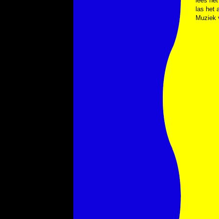
lees he
las het 
Muziek