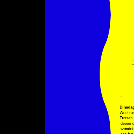
–
Dinsdag
Wederom 
Tussen 
ideeën d
avondet