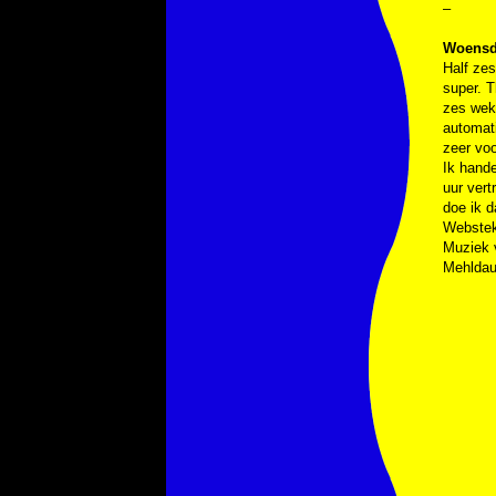
–
Woensd
Half zes
super. T
zes wek
automati
zeer voo
Ik hande
uur vert
doe ik d
Webste
Muziek
Mehldau