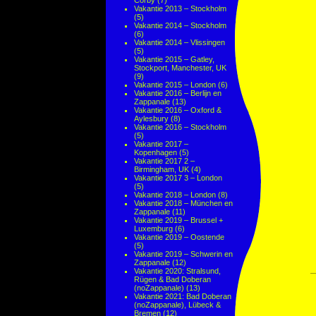
Corby
(7)
Vakantie 2013 – Stockholm
(5)
Vakantie 2014 – Stockholm
(6)
Vakantie 2014 – Vlissingen
(5)
Vakantie 2015 – Gatley,
Stockport, Manchester, UK
(9)
Vakantie 2015 – London
(6)
Vakantie 2016 – Berlijn en
Zappanale
(13)
Vakantie 2016 – Oxford &
Aylesbury
(8)
Vakantie 2016 – Stockholm
(5)
Vakantie 2017 –
Kopenhagen
(5)
Vakantie 2017 2 –
Birmingham, UK
(4)
Vakantie 2017 3 – London
(5)
Vakantie 2018 – London
(8)
Vakantie 2018 – München en
Zappanale
(11)
Vakantie 2019 – Brussel +
Luxemburg
(6)
Vakantie 2019 – Oostende
(5)
Vakantie 2019 – Schwerin en
Zappanale
(12)
Vakantie 2020: Stralsund,
Rügen & Bad Doberan
(noZappanale)
(13)
Vakantie 2021: Bad Doberan
(noZappanale), Lübeck &
Bremen
(12)