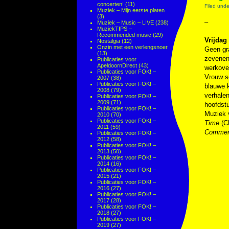
concerten!
(11)
Filed und
Muziek – Mijn eerste platen
(3)
–
Muziek – Music – LIVE
(238)
MuziekTIPS –
Recommended music
(29)
Vrijdag 
Nostalgia
(12)
Onzin met een verlengsnoer
Geen gra
(13)
zevenen 
Publicaties voor
ApeldoornDirect
(43)
werkover
Publicaties voor FOK! –
Vrouw se
2007
(38)
Publicaties voor FOK! –
blauwe k
2008
(79)
verhalen
Publicaties voor FOK! –
2009
(71)
hoofdstu
Publicaties voor FOK! –
Muziek
2010
(70)
Publicaties voor FOK! –
Time
(C
2011
(59)
Commer
Publicaties voor FOK! –
2012
(58)
Publicaties voor FOK! –
2013
(50)
Publicaties voor FOK! –
2014
(16)
Publicaties voor FOK! –
2015
(21)
Publicaties voor FOK! –
2016
(27)
Publicaties voor FOK! –
2017
(28)
Publicaties voor FOK! –
2018
(27)
Publicaties voor FOK! –
2019
(27)