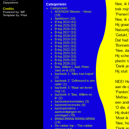
Zappateers
Nee, ik 
Categorieën
Categorieën
Credits
trek mij
AGENDA! Nieuws – News
Powered by: WP
‘Pienen?
(19)
Template by: Priss
Apeldoorn
(10)
Nee, ik 
B-log 2014
(61)
Hij graa
B-log 2015
(53)
B-log 2016
(52)
Natuurli
B-log 2017
(52)
‘Gelukt,’
B-log 2018
(53)
B-log 2019
(53)
Dat had 
B-log 2020
(53)
‘Bonnets
B-log 2021
(52)
B-log 2022
(52)
‘Nee, da
B-log 2023
(52)
Hij sche
B-log 2024
(53)
B-log 2025
(53)
plastic 
B-log 2026
(31)
‘Dank je
Bas, Willem (, Aad, Peter-
Jan) en ik
(53)
Hij slui
bazboek 1: 'Alles kan kapot'
(1)
bazboek 2: 'Zelfmoord is een
NEE! Het
optie'
(1)
aan de 
bazboek 3: 'Maar we leven
nog'
(1)
‘Pardon?
bazboek 4: 'Bas, Willem en
‘Mefrau 
ik'
(2)
bazboekpresentaties
(3)
een ande
bazboekrecensies
(8)
‘O die, 
bazboptredens –
aankondigingen en
Hij druk
verslagen
(78)
‘Moet ik
BWi&A BWA&i BAW&i ABW&i
(14)
‘Nee, hoe
De rubber kip – The rubber
‘Dank je 