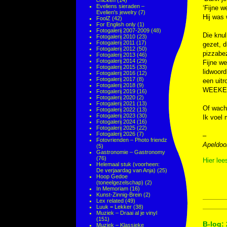
chicken
(14)
Eveliens sieraden –
‘Fijne w
Evelien's jewelry
(7)
Hij was
FoolZ
(42)
For English only
(1)
Fotogalerij 2007-2009
(48)
Die knul
Fotogalerij 2010
(23)
Fotogalerij 2011
(17)
gezet, d
Fotogalerij 2012
(50)
pizzabez
Fotogalerij 2013
(46)
Fotogalerij 2014
(29)
Fijne w
Fotogalerij 2015
(33)
lidwoord
Fotogalerij 2016
(12)
Fotogalerij 2017
(8)
een uit
Fotogalerij 2018
(9)
WEEKE
Fotogalerij 2019
(16)
Fotogalerij 2020
(2)
Fotogalerij 2021
(13)
Of wach
Fotogalerij 2022
(13)
Fotogalerij 2023
(30)
Ik voel 
Fotogalerij 2024
(16)
Fotogalerij 2025
(22)
Fotogalerij 2026
(7)
–
Fotovrienden – Photo friendz
Apeldoor
(5)
Gastronomie – Gastronomy
(76)
Hier lee
Helemaal stuk (voorheen:
De verjaardag van Anja)
(25)
Hoop Gedoe
(toneelgezelschap)
(2)
In Memoriam
(16)
Kunst-Zinnig-Brein
(2)
Lex related
(49)
Luuk = Lekker
(38)
Muziek – Draai al je vinyl
(151)
B-log: 
Muziek – Klassieke