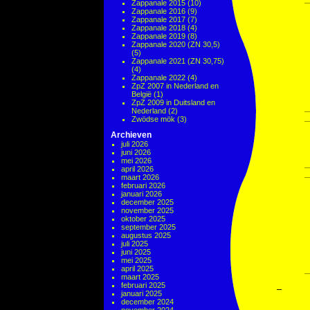
Zappanale 2015
(10)
Zappanale 2016
(9)
Zappanale 2017
(7)
Zappanale 2018
(4)
Zappanale 2019
(8)
Zappanale 2020 (ZN 30,5)
(5)
Zappanale 2021 (ZN 30,75)
(4)
Zappanale 2022
(4)
ZpZ 2007 in Nederland en
België
(1)
ZpZ 2009 in Duitsland en
Nederland
(2)
Zwödse mök
(3)
Archieven
juli 2026
juni 2026
mei 2026
april 2026
maart 2026
februari 2026
januari 2026
december 2025
november 2025
oktober 2025
september 2025
augustus 2025
juli 2025
juni 2025
mei 2025
april 2025
maart 2025
februari 2025
–
januari 2025
december 2024