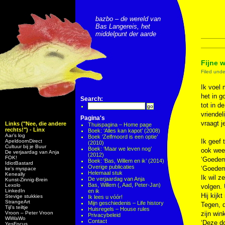
bazbo – de wereld van
Bas Langereis, het
middelpunt der aarde
Fijne 
Filed und
Ik voel 
het in 
Search:
tot in d
vriendel
Pagina's
vraagt j
Links ("Nee, die andere
Thuispagina – Home page
rechts!") - Linx
Boek: ‘Alles kan kapot’ (2008)
Aar’s log
Boek ‘Zelfmoord is een optie’
Ik geef 
ApeldoornDirect
(2010)
Cultuur bij je Buur
Boek: ‘Maar we leven nog’
ook wee
De verjaardag van Anja
(2012)
FOK!
‘Goedem
Boek: ‘Bas, Willem en ik’ (2014)
IdiotBastard
Overige publicaties
‘Goedem
ke's myspace
Helemaal stuk
Keneally
Ik wil z
De verjaardag van Anja
Kunst-Zinnig-Brein
Bas, Willem (, Aad, Peter-Jan)
Lexolo
volgen. 
LinkedIn
en ik
Hij kijk
Stevige stukkies
Ik lees u vóór!
StrangeArt
Mijn geschiedenis – Life history
Tegen, d
Tijl’s teiltje
Huisregels – House rules
Vroon – Peter Vroon
zijn win
Privacybeleid
WiWaWo
Contact
‘Deze d
YesFocus