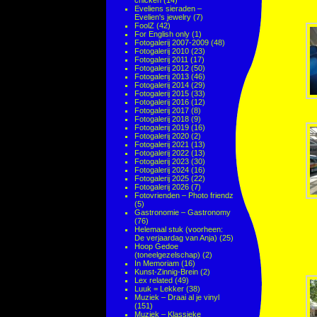
chicken
(14)
Eveliens sieraden –
Evelien's jewelry
(7)
FoolZ
(42)
For English only
(1)
Fotogalerij 2007-2009
(48)
Fotogalerij 2010
(23)
Fotogalerij 2011
(17)
Fotogalerij 2012
(50)
Fotogalerij 2013
(46)
Fotogalerij 2014
(29)
Fotogalerij 2015
(33)
Fotogalerij 2016
(12)
Fotogalerij 2017
(8)
Fotogalerij 2018
(9)
Fotogalerij 2019
(16)
Fotogalerij 2020
(2)
Fotogalerij 2021
(13)
Fotogalerij 2022
(13)
Fotogalerij 2023
(30)
Fotogalerij 2024
(16)
Fotogalerij 2025
(22)
Fotogalerij 2026
(7)
Fotovrienden – Photo friendz
(5)
Gastronomie – Gastronomy
(76)
Helemaal stuk (voorheen:
De verjaardag van Anja)
(25)
Hoop Gedoe
(toneelgezelschap)
(2)
In Memoriam
(16)
Kunst-Zinnig-Brein
(2)
Lex related
(49)
Luuk = Lekker
(38)
Muziek – Draai al je vinyl
(151)
Muziek – Klassieke