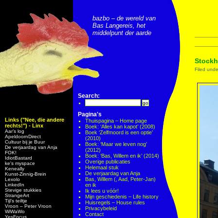
bazbo – de wereld van
Bas Langereis, het
middelpunt der aarde
Stockh
Filed und
Search:
Pagina's
Links ("Nee, die andere
Thuispagina – Home page
rechts!") - Linx
Boek: ‘Alles kan kapot’ (2008)
Aar’s log
Boek ‘Zelfmoord is een optie’
ApeldoornDirect
(2010)
Cultuur bij je Buur
Boek: ‘Maar we leven nog’
De verjaardag van Anja
(2012)
FOK!
Boek: ‘Bas, Willem en ik’ (2014)
IdiotBastard
Overige publicaties
ke's myspace
Helemaal stuk
Keneally
De verjaardag van Anja
Kunst-Zinnig-Brein
Bas, Willem (, Aad, Peter-Jan)
Lexolo
LinkedIn
en ik
Stevige stukkies
Ik lees u vóór!
StrangeArt
Mijn geschiedenis – Life history
Tijl’s teiltje
Huisregels – House rules
Vroon – Peter Vroon
Privacybeleid
WiWaWo
Contact
YesFocus