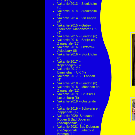
Corby
(7)
Vakantie 2013 – Stockholm
(5)
Vakantie 2014 – Stockholm
(6)
Vakantie 2014 – Vlissingen
(5)
Vakantie 2015 – Gatley,
Stockport, Manchester, UK
(9)
Vakantie 2015 – London
(6)
Vakantie 2016 – Berlijn en
Zappanale
(13)
Vakantie 2016 – Oxford &
Aylesbury
(8)
Vakantie 2016 – Stockholm
(5)
Vakantie 2017 –
Kopenhagen
(5)
Vakantie 2017 2 –
Birmingham, UK
(4)
Vakantie 2017 3 – London
(5)
Vakantie 2018 – London
(8)
Vakantie 2018 – München en
Zappanale
(11)
Vakantie 2019 – Brussel +
Luxemburg
(6)
Vakantie 2019 – Oostende
(5)
Vakantie 2019 – Schwerin en
Zappanale
(12)
Vakantie 2020: Stralsund,
Rügen & Bad Doberan
(noZappanale)
(13)
Vakantie 2021: Bad Doberan
(noZappanale), Lübeck &
Bremen
(12)