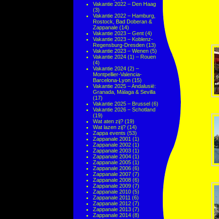
Vakantie 2022 – Den Haag
(3)
Vakantie 2022 – Hamburg,
Rostock, Bad Doberan &
Zappanale
(14)
Vakantie 2023 – Gent
(4)
Vakantie 2023 – Koblenz-
Regensburg-Dresden
(13)
Vakantie 2023 – Wenen
(5)
Vakantie 2024 (1) – Rouen
(4)
Vakantie 2024 (2) –
Montpellier-Valencia-
Barcelona-Lyon
(15)
Vakantie 2025 – Andalusië:
Granada, Málaga & Sevilla
(17)
Vakantie 2025 – Brussel
(6)
Vakantie 2026 – Schotland
(19)
Wat aten zij?
(19)
Wat lazen zij?
(14)
Zappa events
(53)
Zappanale 2001
(1)
Zappanale 2002
(1)
Zappanale 2003
(1)
Zappanale 2004
(1)
Zappanale 2005
(1)
Zappanale 2006
(6)
Zappanale 2007
(7)
Zappanale 2008
(6)
Zappanale 2009
(7)
Zappanale 2010
(5)
Zappanale 2011
(6)
Zappanale 2012
(7)
Zappanale 2013
(7)
Zappanale 2014
(8)