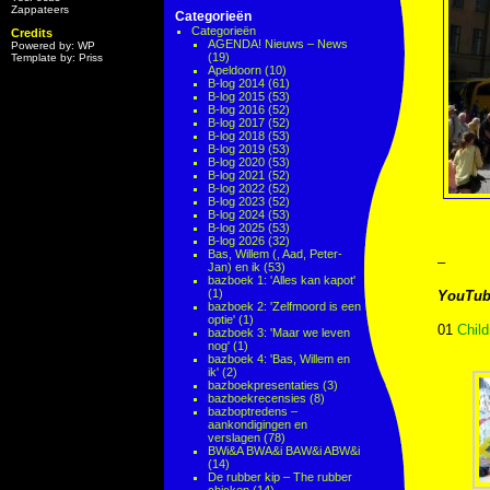
Zappateers
Categorieën
Categorieën
Credits
AGENDA! Nieuws – News
Powered by: WP
(19)
Template by: Priss
Apeldoorn
(10)
B-log 2014
(61)
B-log 2015
(53)
B-log 2016
(52)
B-log 2017
(52)
B-log 2018
(53)
B-log 2019
(53)
B-log 2020
(53)
B-log 2021
(52)
B-log 2022
(52)
B-log 2023
(52)
B-log 2024
(53)
B-log 2025
(53)
B-log 2026
(32)
Bas, Willem (, Aad, Peter-
–
Jan) en ik
(53)
bazboek 1: 'Alles kan kapot'
(1)
YouTub
bazboek 2: 'Zelfmoord is een
optie'
(1)
01
Child
bazboek 3: 'Maar we leven
nog'
(1)
bazboek 4: 'Bas, Willem en
ik'
(2)
bazboekpresentaties
(3)
bazboekrecensies
(8)
bazboptredens –
aankondigingen en
verslagen
(78)
BWi&A BWA&i BAW&i ABW&i
(14)
De rubber kip – The rubber