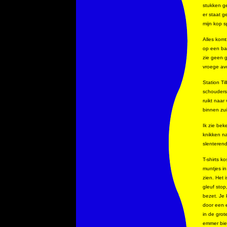
stukken ge
er staat g
mijn kop 
Alles komt
op een ban
zie geen g
vroege avo
Station Ti
schouders
ruikt naar
binnen zui
Ik zie bek
knikken na
slenteren
T-shirts k
muntjes in
zien. Het 
gleuf stop
bezet. Je 
door een e
in de gro
emmer bier