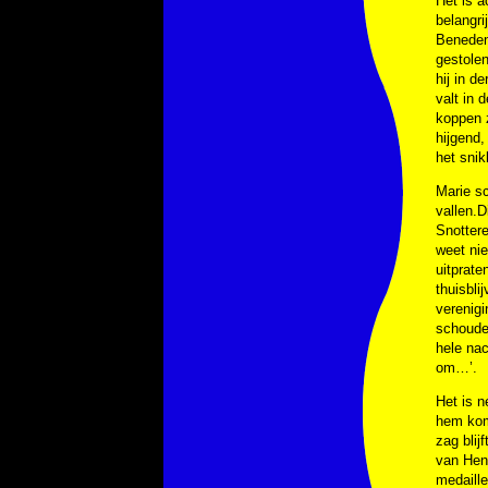
Het is a
belangri
Beneden 
gestolen
hij in d
valt in 
koppen 
hijgend,
het snik
Marie sc
vallen.D
Snotter
weet nie
uitprate
thuisbli
verenigi
schouder
hele nac
om…’.
Het is n
hem komt
zag blij
van Henr
medaille