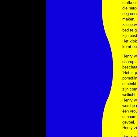
mafkees’
die nerg
nog eens
maken, 
zalige w
bed te g
zijn pos
Het klok
komt oph
Henry we
daarop a
beschaa
‘Het is 
pornofil
schenkt 
zijn com
wellicht
Henry wa
word
je
één vrou
schaamte
gevoel. 
Henry zi