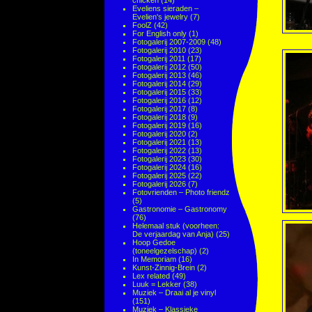
chicken
(14)
Eveliens sieraden –
Evelien's jewelry
(7)
FoolZ
(42)
For English only
(1)
Fotogalerij 2007-2009
(48)
Fotogalerij 2010
(23)
Fotogalerij 2011
(17)
Fotogalerij 2012
(50)
Fotogalerij 2013
(46)
Fotogalerij 2014
(29)
Fotogalerij 2015
(33)
Fotogalerij 2016
(12)
Fotogalerij 2017
(8)
Fotogalerij 2018
(9)
Fotogalerij 2019
(16)
Fotogalerij 2020
(2)
Fotogalerij 2021
(13)
Fotogalerij 2022
(13)
Fotogalerij 2023
(30)
Fotogalerij 2024
(16)
Fotogalerij 2025
(22)
Fotogalerij 2026
(7)
Fotovrienden – Photo friendz
(5)
Gastronomie – Gastronomy
(76)
Helemaal stuk (voorheen:
De verjaardag van Anja)
(25)
Hoop Gedoe
(toneelgezelschap)
(2)
In Memoriam
(16)
Kunst-Zinnig-Brein
(2)
Lex related
(49)
Luuk = Lekker
(38)
Muziek – Draai al je vinyl
(151)
Muziek – Klassieke