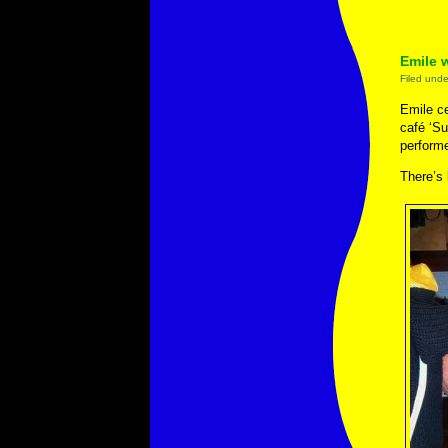
Emile 
Filed und
Emile ce
café ‘Su
performe
There’s 