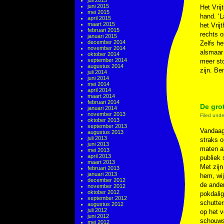
juli 2015
juni 2015
Het Vrij
mei 2015
hand. ‘
april 2015
maart 2015
het Vrij
februari 2015
rechts o
januari 2015
december 2014
Zelfs he
november 2014
alsmaar 
oktober 2014
september 2014
meer sto
augustus 2014
zijn. Be
juli 2014
juni 2014
mei 2014
april 2014
maart 2014
februari 2014
De gro
januari 2014
november 2013
Filed und
oktober 2013
september 2013
Vandaag 
augustus 2013
juli 2013
straks o
juni 2013
maten a
mei 2013
april 2013
publiek 
maart 2013
Met zijn
februari 2013
januari 2013
hem, wij
december 2012
de ander
november 2012
oktober 2012
pokdalig
september 2012
schutte
augustus 2012
juli 2012
op het v
juni 2012
schouwsp
mei 2012