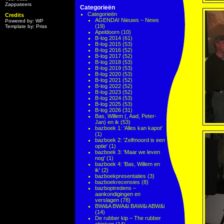
Zappateers
Categorieën
Categorieën
Credits
AGENDA! Nieuws – News
Powered by: WP
(19)
Template by: Priss
Apeldoorn
(10)
B-log 2014
(61)
B-log 2015
(53)
B-log 2016
(52)
B-log 2017
(52)
B-log 2018
(53)
B-log 2019
(53)
B-log 2020
(53)
B-log 2021
(52)
B-log 2022
(52)
B-log 2023
(52)
B-log 2024
(53)
B-log 2025
(53)
B-log 2026
(31)
Bas, Willem (, Aad, Peter-
Jan) en ik
(53)
bazboek 1: 'Alles kan kapot'
(1)
bazboek 2: 'Zelfmoord is een
optie'
(1)
bazboek 3: 'Maar we leven
nog'
(1)
bazboek 4: 'Bas, Willem en
ik'
(2)
bazboekpresentaties
(3)
bazboekrecensies
(8)
bazboptredens –
aankondigingen en
verslagen
(78)
BWi&A BWA&i BAW&i ABW&i
(14)
De rubber kip – The rubber