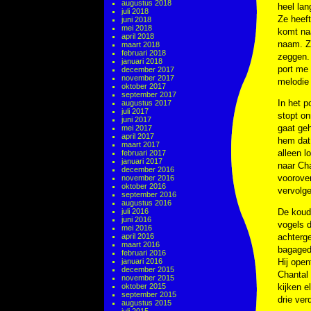
augustus 2018
heel lan
juli 2018
Ze heef
juni 2018
mei 2018
komt na
april 2018
naam. Ze
maart 2018
februari 2018
zeggen. 
januari 2018
port me 
december 2017
november 2017
melodie 
oktober 2017
september 2017
In het p
augustus 2017
juli 2017
stopt on
juni 2017
gaat geh
mei 2017
april 2017
hem dat 
maart 2017
alleen l
februari 2017
januari 2017
naar Cha
december 2016
voorover
november 2016
oktober 2016
vervolge
september 2016
augustus 2016
juli 2016
De koude
juni 2016
vogels d
mei 2016
april 2016
achterge
maart 2016
bagagedr
februari 2016
januari 2016
Hij open
december 2015
Chantal 
november 2015
oktober 2015
kijken e
september 2015
drie ver
augustus 2015