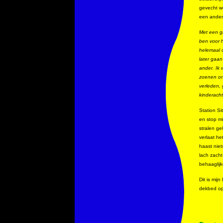
gevecht w
een ander
Met een g
ben voor h
helemaal o
later gaan
ander. Ik 
zoenen onb
verleden, 
kinderacht
Station Si
en stop mi
stralen ge
verlaat he
haast niet
lach zach
behaaglijk
Dit is mij
dekbed ope