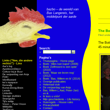
bazbo – de wereld van
Bas Langereis, het
middelpunt der aarde
The Bo
Filed und
The Bott
45 minut
Search:
Pagina's
Links ("Nee, die andere
Thuispagina – Home page
rechts!") - Linx
Boek: ‘Alles kan kapot’ (2008)
Aar’s log
Boek ‘Zelfmoord is een optie’
ApeldoornDirect
(2010)
Cultuur bij je Buur
Boek: ‘Maar we leven nog’
De verjaardag van Anja
(2012)
FOK!
Boek: ‘Bas, Willem en ik’ (2014)
IdiotBastard
Overige publicaties
ke's myspace
Helemaal stuk
Keneally
De verjaardag van Anja
Kunst-Zinnig-Brein
Bas, Willem (, Aad, Peter-Jan)
Lexolo
LinkedIn
en ik
Stevige stukkies
Ik lees u vóór!
StrangeArt
Mijn geschiedenis – Life history
Tijl’s teiltje
Huisregels – House rules
Vroon – Peter Vroon
Privacybeleid
WiWaWo
Contact
YesFocus