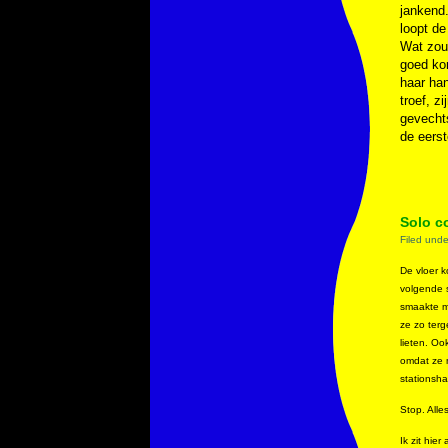
jankend.
loopt de
Wat zou 
goed ko
haar han
troef, z
gevechts
de eerst
Solo c
Filed und
De vloer k
volgende s
smaakte me
ze zo terg
lieten. Oo
omdat ze m
stationsha
Stop. Alle
Ik zit hie