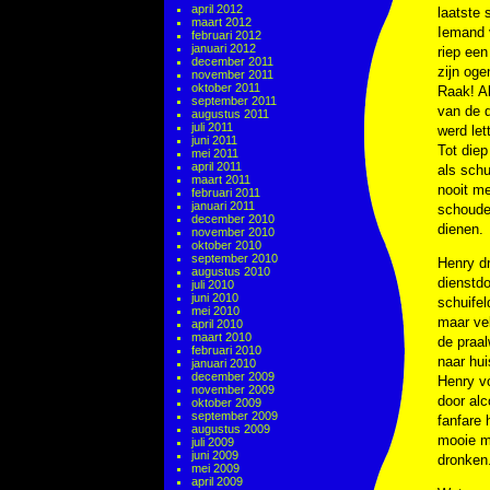
april 2012
laatste 
maart 2012
Iemand v
februari 2012
januari 2012
riep een
december 2011
zijn oge
november 2011
oktober 2011
Raak! Al
september 2011
van de 
augustus 2011
juli 2011
werd let
juni 2011
Tot diep
mei 2011
april 2011
als schu
maart 2011
nooit m
februari 2011
januari 2011
schoude
december 2010
dienen.
november 2010
oktober 2010
september 2010
Henry dr
augustus 2010
dienstdo
juli 2010
juni 2010
schuifel
mei 2010
maar ve
april 2010
maart 2010
de praal
februari 2010
naar hui
januari 2010
december 2009
Henry vo
november 2009
door alc
oktober 2009
september 2009
fanfare 
augustus 2009
mooie m
juli 2009
juni 2009
dronken
mei 2009
april 2009