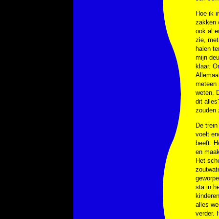
Hoe ik i
zakken o
ook al e
zie, met
halen te
mijn deu
klaar. O
Allemaa
meteen m
weten. D
dit alle
zouden z
De trein
voelt en
beeft. H
en maak 
Het sche
zoutwat
geworpen
sta in h
kinderen
alles we
verder. 