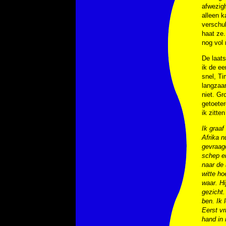
afwezigh
alleen k
verschul
haat ze.
nog vol 
De laats
ik de ee
snel, Ti
langzaam
niet. Gr
getoeter
ik zitte
Ik graaf
Afrika n
gevraagd
schep en
naar de 
witte h
waar.
Hi
gezicht
ben. Ik 
Eerst vr
hand in 