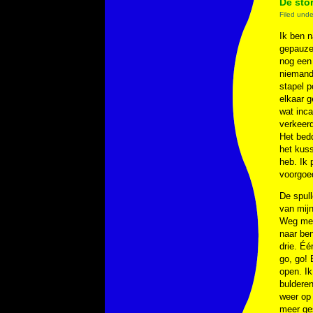
De sto
Filed und
Ik ben n
gepauzee
nog een 
niemand 
stapel p
elkaar g
wat inca
verkeerd
Het bedd
het kuss
heb. Ik 
voorgoed
De spul
van mijn
Weg met 
naar ben
drie. Éé
go, go! 
open. Ik
bulderen
weer op 
meer ges