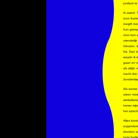
podium te
Ik zweef. 
toon borre
toegift ro
hun greep 
voor een 
vriendelij
minuten, d
fris. Dan 
waarin ik 
gaan en om
als altijd
nacht dat 
donderslag
Als eerste
raken moet
winkelkete
immer mijn
het episch
Alles komt
supporter
dronken s
belachelij