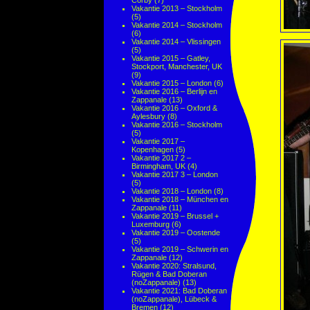
Corby
(7)
Vakantie 2013 – Stockholm
(5)
Vakantie 2014 – Stockholm
(6)
Vakantie 2014 – Vlissingen
(5)
Vakantie 2015 – Gatley,
Stockport, Manchester, UK
(9)
Vakantie 2015 – London
(6)
Vakantie 2016 – Berlijn en
Zappanale
(13)
Vakantie 2016 – Oxford &
Aylesbury
(8)
Vakantie 2016 – Stockholm
(5)
Vakantie 2017 –
Kopenhagen
(5)
Vakantie 2017 2 –
Birmingham, UK
(4)
Vakantie 2017 3 – London
(5)
Vakantie 2018 – London
(8)
Vakantie 2018 – München en
Zappanale
(11)
Vakantie 2019 – Brussel +
Luxemburg
(6)
Vakantie 2019 – Oostende
(5)
Vakantie 2019 – Schwerin en
Zappanale
(12)
Vakantie 2020: Stralsund,
Rügen & Bad Doberan
(noZappanale)
(13)
Vakantie 2021: Bad Doberan
(noZappanale), Lübeck &
Bremen
(12)