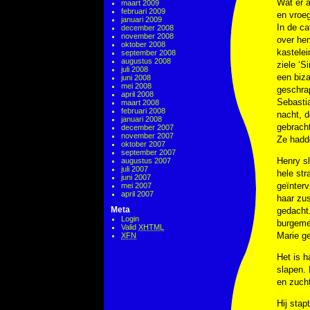
Wat er a
maart 2009
februari 2009
en vroeg
januari 2009
In de ca
december 2008
november 2008
over hem
oktober 2008
kastelei
september 2008
augustus 2008
ziele ‘S
juli 2008
een biza
juni 2008
mei 2008
geschrap
april 2008
Sebasti
maart 2008
februari 2008
nacht, d
januari 2008
gebrach
december 2007
november 2007
Ze hadd
oktober 2007
september 2007
Henry sl
augustus 2007
juli 2007
hele str
juni 2007
geïnterv
mei 2007
april 2007
haar zus
Meta
gedacht
Login
burgeme
Valid
XHTML
Marie ge
XFN
Het is h
slapen. 
en zuch
Hij stap