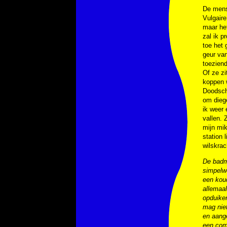
De mense
Vulgaire
maar het
zal ik p
toe het 
geur van
toeziend
Of ze zi
koppen 
Doodsch
om diege
ik weer 
vallen. 
mijn mik
station 
wilskrac
De badm
simpelwe
een koud
allemaal
opduiken
mag niet
en aang
een comp