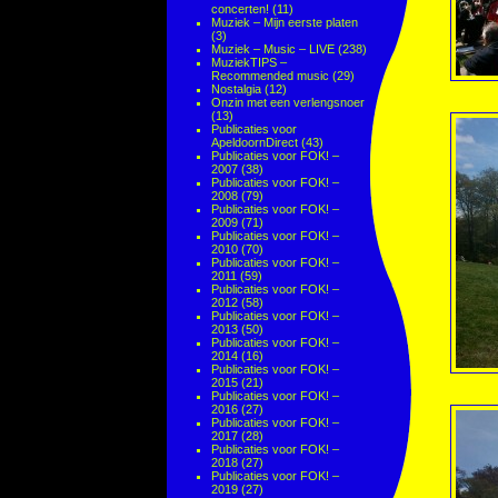
concerten!
(11)
Muziek – Mijn eerste platen
(3)
Muziek – Music – LIVE
(238)
MuziekTIPS –
Recommended music
(29)
Nostalgia
(12)
Onzin met een verlengsnoer
(13)
Publicaties voor
ApeldoornDirect
(43)
Publicaties voor FOK! –
2007
(38)
Publicaties voor FOK! –
2008
(79)
Publicaties voor FOK! –
2009
(71)
Publicaties voor FOK! –
2010
(70)
Publicaties voor FOK! –
2011
(59)
Publicaties voor FOK! –
2012
(58)
Publicaties voor FOK! –
2013
(50)
Publicaties voor FOK! –
2014
(16)
Publicaties voor FOK! –
2015
(21)
Publicaties voor FOK! –
2016
(27)
Publicaties voor FOK! –
2017
(28)
Publicaties voor FOK! –
2018
(27)
Publicaties voor FOK! –
2019
(27)