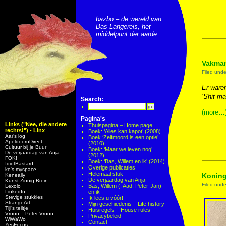
bazbo – de wereld van
Bas Langereis, het
middelpunt der aarde
Vakman
Filed und
Er ware
‘Shit ma
Search:
(more…
Pagina's
Links ("Nee, die andere
Thuispagina – Home page
rechts!") - Linx
Boek: ‘Alles kan kapot’ (2008)
Aar’s log
Boek ‘Zelfmoord is een optie’
ApeldoornDirect
(2010)
Cultuur bij je Buur
Boek: ‘Maar we leven nog’
De verjaardag van Anja
(2012)
FOK!
Boek: ‘Bas, Willem en ik’ (2014)
IdiotBastard
Overige publicaties
ke's myspace
Helemaal stuk
Koning
Keneally
De verjaardag van Anja
Kunst-Zinnig-Brein
Filed und
Bas, Willem (, Aad, Peter-Jan)
Lexolo
LinkedIn
en ik
Stevige stukkies
Ik lees u vóór!
StrangeArt
Mijn geschiedenis – Life history
Tijl’s teiltje
Huisregels – House rules
Vroon – Peter Vroon
Privacybeleid
WiWaWo
Contact
YesFocus