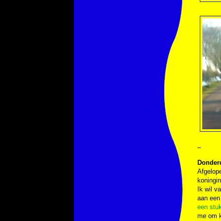
–
Donderd
Afgelope
koningin
Ik wil v
aan een 
een stuk
me om kw