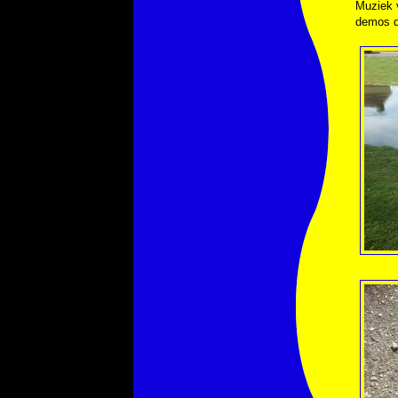
Muziek 
demos d