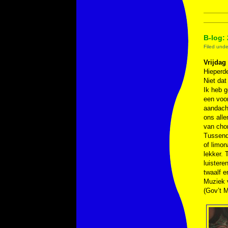
B-log: 
Filed und
Vrijdag
Hieperde
Niet dat
Ik heb 
een voo
aandacht
ons alle
van cho
Tussendo
of limon
lekker. 
luistere
twaalf e
Muziek
(Gov’t M