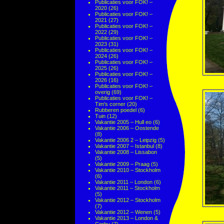
Publicaties voor FOK! –
2020
(26)
Publicaties voor FOK! –
2021
(27)
Publicaties voor FOK! –
2022
(29)
Publicaties voor FOK! –
2023
(31)
Publicaties voor FOK! –
2024
(26)
Publicaties voor FOK! –
2025
(26)
Publicaties voor FOK! –
2026
(16)
Publicaties voor FOK! –
overig
(69)
Publicaties voor FOK! –
Tim's corner
(20)
Rubberen poedel
(6)
Tuin
(12)
Vakantie 2005 – Hull eo
(6)
Vakantie 2006 – Oostende
(8)
Vakantie 2006 2 – Leipzig
(5)
Vakantie 2007 – Istanbul
(8)
Vakantie 2008 – Lissabon
(5)
Vakantie 2009 – Praag
(5)
Vakantie 2010 – Stockholm
(6)
Vakantie 2011 – London
(6)
Vakantie 2011 – Stockholm
(5)
Vakantie 2012 – Stockholm
(7)
Vakantie 2012 – Wenen
(5)
Vakantie 2013 – London &