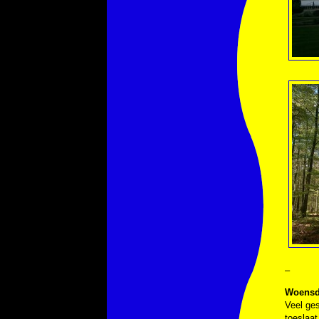
–
Woensda
Veel ges
toeslaat