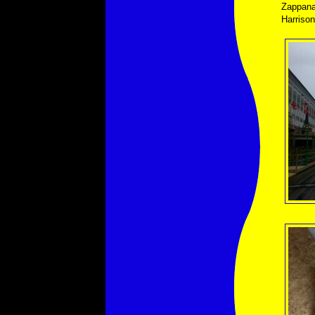
Zappana
Harrison