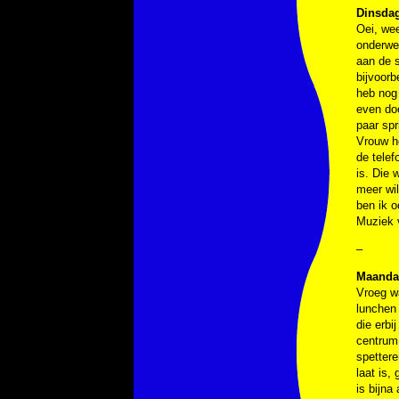
Dinsdag
Oei, wee
onderwe
aan de s
bijvoorb
heb nog 
even doo
paar spr
Vrouw he
de telef
is. Die 
meer wil
ben ik o
Muziek
–
Maanda
Vroeg wa
lunchen 
die erbi
centrum 
spettere
laat is,
is bijna