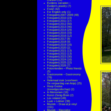
chicken
(14)
Eveliens sieraden –
Evelien's jewelry
(7)
FoolZ
(42)
For English only
(1)
Fotogalerij 2007-2009
(48)
Fotogalerij 2010
(23)
Fotogalerij 2011
(17)
Fotogalerij 2012
(50)
Fotogalerij 2013
(46)
Fotogalerij 2014
(29)
Fotogalerij 2015
(33)
Fotogalerij 2016
(12)
Fotogalerij 2017
(8)
Fotogalerij 2018
(9)
Fotogalerij 2019
(16)
Fotogalerij 2020
(2)
Fotogalerij 2021
(13)
Fotogalerij 2022
(13)
Fotogalerij 2023
(30)
Fotogalerij 2024
(16)
Fotogalerij 2025
(22)
Fotogalerij 2026
(7)
Fotovrienden – Photo friendz
(5)
Gastronomie – Gastronomy
(76)
Helemaal stuk (voorheen:
De verjaardag van Anja)
(25)
Hoop Gedoe
(toneelgezelschap)
(2)
In Memoriam
(16)
Kunst-Zinnig-Brein
(2)
Lex related
(49)
Luuk = Lekker
(38)
Muziek – Draai al je vinyl
(151)
Muziek – Klassieke