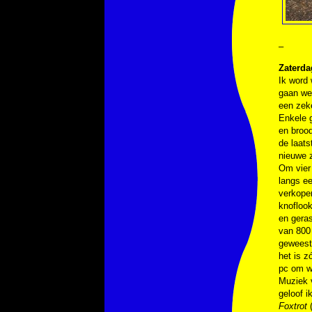
–
Zaterdag
Ik word 
gaan we 
een zeke
Enkele g
en brood
de laats
nieuwe 
Om vier 
langs ee
verkoper
knoflook
en geras
van 800 
geweest
het is z
pc om wa
Muziek
geloof i
Foxtrot
(