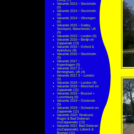
Corby
(7)
Vakantie 2013 – Stockholm
(5)
Vakantie 2014 – Stockholm
(6)
Vakantie 2014 – Vlissingen
(5)
Vakantie 2015 – Gatley,
Stockport, Manchester, UK
(9)
Vakantie 2015 – London
(6)
Vakantie 2016 – Berlijn en
Zappanale
(13)
Vakantie 2016 – Oxford &
Aylesbury
(8)
Vakantie 2016 – Stockholm
(5)
Vakantie 2017 –
Kopenhagen
(5)
Vakantie 2017 2 –
Birmingham, UK
(4)
Vakantie 2017 3 – London
(5)
Vakantie 2018 – London
(8)
Vakantie 2018 – München en
Zappanale
(11)
Vakantie 2019 – Brussel +
Luxemburg
(6)
Vakantie 2019 – Oostende
(5)
Vakantie 2019 – Schwerin en
Zappanale
(12)
Vakantie 2020: Stralsund,
Rügen & Bad Doberan
(noZappanale)
(13)
Vakantie 2021: Bad Doberan
(noZappanale), Lübeck &
Bremen
(12)