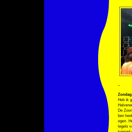
–
Zondag 
Heb ik 
Halverwe
De Zoon 
ben heel
ogen. H
tegels v
tuinpad