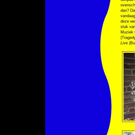
ovenscho
dan? Da
vandaag 
deze wee
stuk van
Muziek
(Traged
Live
(Bu