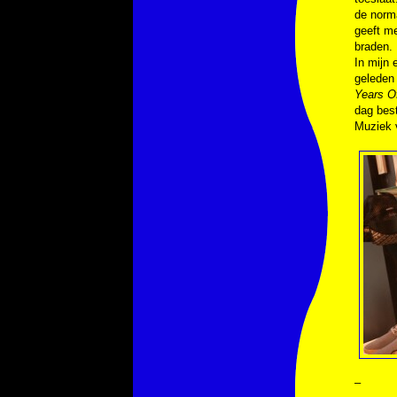
de norma
geeft me
braden.
In mijn 
geleden 
Years Of
dag best
Muziek
–