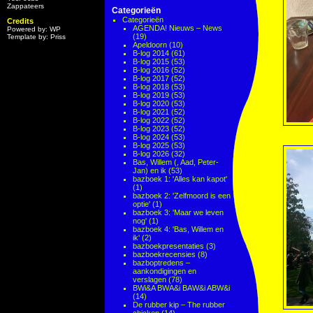
Zappateers
Categorieën
Categorieën
Credits
AGENDA! Nieuws – News
Powered by: WP
(19)
Template by: Priss
Apeldoorn
(10)
B-log 2014
(61)
B-log 2015
(53)
B-log 2016
(52)
B-log 2017
(52)
B-log 2018
(53)
B-log 2019
(53)
B-log 2020
(53)
B-log 2021
(52)
B-log 2022
(52)
B-log 2023
(52)
B-log 2024
(53)
B-log 2025
(53)
B-log 2026
(32)
Bas, Willem (, Aad, Peter-
Jan) en ik
(53)
bazboek 1: 'Alles kan kapot'
(1)
bazboek 2: 'Zelfmoord is een
optie'
(1)
bazboek 3: 'Maar we leven
nog'
(1)
bazboek 4: 'Bas, Willem en
ik'
(2)
bazboekpresentaties
(3)
bazboekrecensies
(8)
bazboptredens –
aankondigingen en
verslagen
(78)
BWi&A BWA&i BAW&i ABW&i
(14)
De rubber kip – The rubber