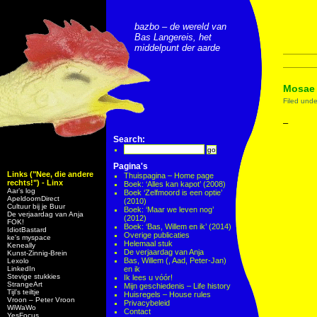
bazbo – de wereld van
Bas Langereis, het
middelpunt der aarde
Mosae 
Filed und
–
Search:
Pagina's
Links ("Nee, die andere
Thuispagina – Home page
rechts!") - Linx
Boek: ‘Alles kan kapot’ (2008)
Aar’s log
Boek ‘Zelfmoord is een optie’
ApeldoornDirect
(2010)
Cultuur bij je Buur
Boek: ‘Maar we leven nog’
De verjaardag van Anja
(2012)
FOK!
Boek: ‘Bas, Willem en ik’ (2014)
IdiotBastard
Overige publicaties
ke's myspace
Helemaal stuk
Keneally
De verjaardag van Anja
Kunst-Zinnig-Brein
Bas, Willem (, Aad, Peter-Jan)
Lexolo
LinkedIn
en ik
Stevige stukkies
Ik lees u vóór!
StrangeArt
Mijn geschiedenis – Life history
Tijl’s teiltje
Huisregels – House rules
Vroon – Peter Vroon
Privacybeleid
WiWaWo
Contact
YesFocus