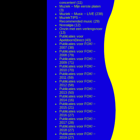
concerten!
(11)
Muziek – Mijn eerste platen
(3)
Muziek – Music – LIVE
(238)
MuziekTIPS –
Recommended music
(29)
Nostalgia
(12)
Onzin met een verlengsnoer
(13)
Publicaties voor
ApeldoornDirect
(43)
Publicaties voor FOK! –
2007
(38)
Publicaties voor FOK! –
2008
(79)
Publicaties voor FOK! –
2009
(71)
Publicaties voor FOK! –
2010
(70)
Publicaties voor FOK! –
2011
(59)
Publicaties voor FOK! –
2012
(58)
Publicaties voor FOK! –
2013
(50)
Publicaties voor FOK! –
2014
(16)
Publicaties voor FOK! –
2015
(21)
Publicaties voor FOK! –
2016
(27)
Publicaties voor FOK! –
2017
(28)
Publicaties voor FOK! –
2018
(27)
Publicaties voor FOK! –
2019
(27)