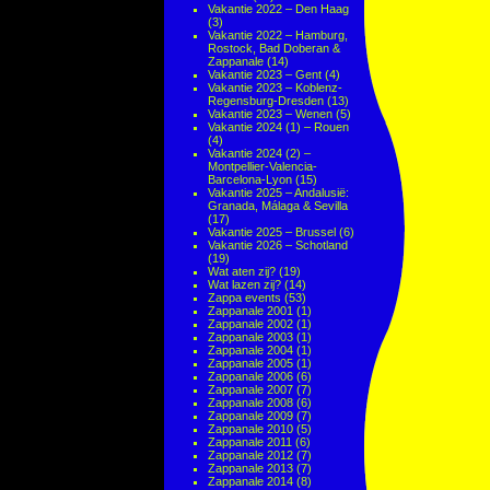
Vakantie 2022 – Den Haag
(3)
Vakantie 2022 – Hamburg,
Rostock, Bad Doberan &
Zappanale
(14)
Vakantie 2023 – Gent
(4)
Vakantie 2023 – Koblenz-
Regensburg-Dresden
(13)
Vakantie 2023 – Wenen
(5)
Vakantie 2024 (1) – Rouen
(4)
Vakantie 2024 (2) –
Montpellier-Valencia-
Barcelona-Lyon
(15)
Vakantie 2025 – Andalusië:
Granada, Málaga & Sevilla
(17)
Vakantie 2025 – Brussel
(6)
Vakantie 2026 – Schotland
(19)
Wat aten zij?
(19)
Wat lazen zij?
(14)
Zappa events
(53)
Zappanale 2001
(1)
Zappanale 2002
(1)
Zappanale 2003
(1)
Zappanale 2004
(1)
Zappanale 2005
(1)
Zappanale 2006
(6)
Zappanale 2007
(7)
Zappanale 2008
(6)
Zappanale 2009
(7)
Zappanale 2010
(5)
Zappanale 2011
(6)
Zappanale 2012
(7)
Zappanale 2013
(7)
Zappanale 2014
(8)