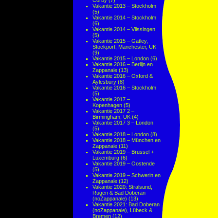
Corby
(7)
Vakantie 2013 – Stockholm
(5)
Vakantie 2014 – Stockholm
(6)
Vakantie 2014 – Vlissingen
(5)
Vakantie 2015 – Gatley,
Stockport, Manchester, UK
(9)
Vakantie 2015 – London
(6)
Vakantie 2016 – Berlijn en
Zappanale
(13)
Vakantie 2016 – Oxford &
Aylesbury
(8)
Vakantie 2016 – Stockholm
(5)
Vakantie 2017 –
Kopenhagen
(5)
Vakantie 2017 2 –
Birmingham, UK
(4)
Vakantie 2017 3 – London
(5)
Vakantie 2018 – London
(8)
Vakantie 2018 – München en
Zappanale
(11)
Vakantie 2019 – Brussel +
Luxemburg
(6)
Vakantie 2019 – Oostende
(5)
Vakantie 2019 – Schwerin en
Zappanale
(12)
Vakantie 2020: Stralsund,
Rügen & Bad Doberan
(noZappanale)
(13)
Vakantie 2021: Bad Doberan
(noZappanale), Lübeck &
Bremen
(12)