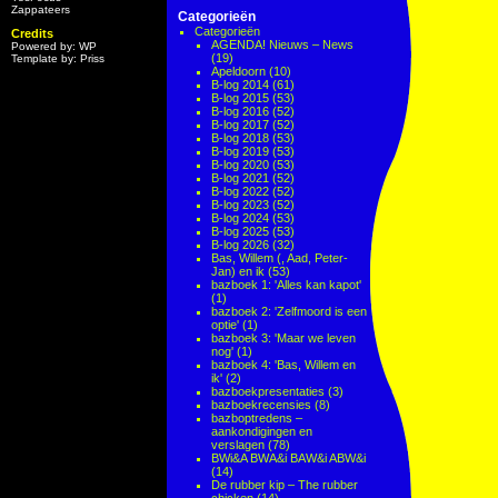
Zappateers
Categorieën
Categorieën
Credits
AGENDA! Nieuws – News
Powered by: WP
(19)
Template by: Priss
Apeldoorn
(10)
B-log 2014
(61)
B-log 2015
(53)
B-log 2016
(52)
B-log 2017
(52)
B-log 2018
(53)
B-log 2019
(53)
B-log 2020
(53)
B-log 2021
(52)
B-log 2022
(52)
B-log 2023
(52)
B-log 2024
(53)
B-log 2025
(53)
B-log 2026
(32)
Bas, Willem (, Aad, Peter-
Jan) en ik
(53)
bazboek 1: 'Alles kan kapot'
(1)
bazboek 2: 'Zelfmoord is een
optie'
(1)
bazboek 3: 'Maar we leven
nog'
(1)
bazboek 4: 'Bas, Willem en
ik'
(2)
bazboekpresentaties
(3)
bazboekrecensies
(8)
bazboptredens –
aankondigingen en
verslagen
(78)
BWi&A BWA&i BAW&i ABW&i
(14)
De rubber kip – The rubber