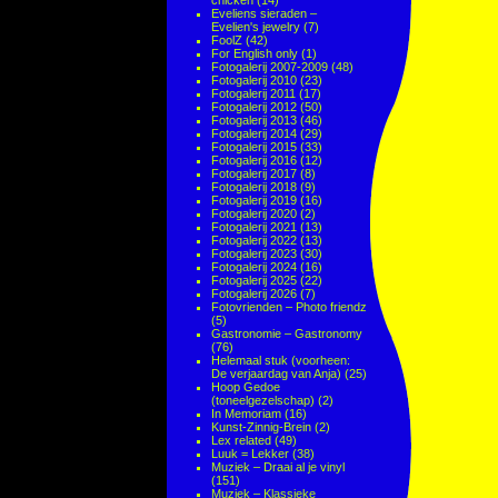
chicken
(14)
Eveliens sieraden –
Evelien's jewelry
(7)
FoolZ
(42)
For English only
(1)
Fotogalerij 2007-2009
(48)
Fotogalerij 2010
(23)
Fotogalerij 2011
(17)
Fotogalerij 2012
(50)
Fotogalerij 2013
(46)
Fotogalerij 2014
(29)
Fotogalerij 2015
(33)
Fotogalerij 2016
(12)
Fotogalerij 2017
(8)
Fotogalerij 2018
(9)
Fotogalerij 2019
(16)
Fotogalerij 2020
(2)
Fotogalerij 2021
(13)
Fotogalerij 2022
(13)
Fotogalerij 2023
(30)
Fotogalerij 2024
(16)
Fotogalerij 2025
(22)
Fotogalerij 2026
(7)
Fotovrienden – Photo friendz
(5)
Gastronomie – Gastronomy
(76)
Helemaal stuk (voorheen:
De verjaardag van Anja)
(25)
Hoop Gedoe
(toneelgezelschap)
(2)
In Memoriam
(16)
Kunst-Zinnig-Brein
(2)
Lex related
(49)
Luuk = Lekker
(38)
Muziek – Draai al je vinyl
(151)
Muziek – Klassieke