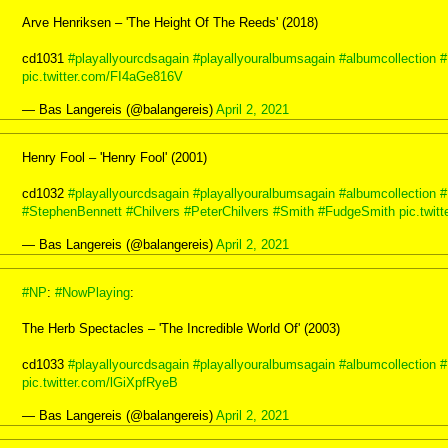
Arve Henriksen – 'The Height Of The Reeds' (2018)
cd1031
#playallyourcdsagain
#playallyouralbumsagain
#albumcollection
#
pic.twitter.com/FI4aGe816V
— Bas Langereis (@balangereis)
April 2, 2021
Henry Fool – 'Henry Fool' (2001)
cd1032
#playallyourcdsagain
#playallyouralbumsagain
#albumcollection
#
#StephenBennett
#Chilvers
#PeterChilvers
#Smith
#FudgeSmith
pic.twi
— Bas Langereis (@balangereis)
April 2, 2021
#NP
:
#NowPlaying
:
The Herb Spectacles – 'The Incredible World Of' (2003)
cd1033
#playallyourcdsagain
#playallyouralbumsagain
#albumcollection
#
pic.twitter.com/lGiXpfRyeB
— Bas Langereis (@balangereis)
April 2, 2021