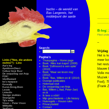
bazbo – de wereld van
Bas Langereis, het
middelpunt der aarde
B-log: 
Filed und
–
Search:
Vrijdag 
Het is k
Pagina's
meer ko
Links ("Nee, die andere
Thuispagina – Home page
rechts!") - Linx
Boek: ‘Alles kan kapot’ (2008)
het rest
Aar’s log
Boek ‘Zelfmoord is een optie’
blauwe b
ApeldoornDirect
(2010)
Cultuur bij je Buur
Boek: ‘Maar we leven nog’
Volle me
De verjaardag van Anja
(2012)
FOK!
Muziek
Boek: ‘Bas, Willem en ik’ (2014)
IdiotBastard
Overige publicaties
Fool),
T
ke's myspace
Helemaal stuk
Keneally
(Frank 
De verjaardag van Anja
Kunst-Zinnig-Brein
Bas, Willem (, Aad, Peter-Jan)
Lexolo
LinkedIn
en ik
Stevige stukkies
Ik lees u vóór!
StrangeArt
Mijn geschiedenis – Life history
Tijl’s teiltje
Huisregels – House rules
Vroon – Peter Vroon
Privacybeleid
WiWaWo
Contact
YesFocus