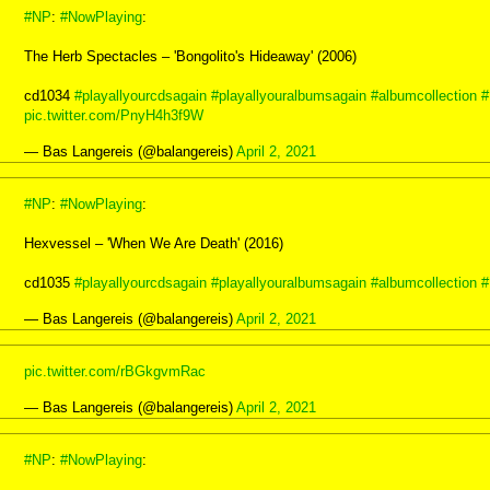
#NP
:
#NowPlaying
:
The Herb Spectacles – 'Bongolito's Hideaway' (2006)
cd1034
#playallyourcdsagain
#playallyouralbumsagain
#albumcollection
#
pic.twitter.com/PnyH4h3f9W
— Bas Langereis (@balangereis)
April 2, 2021
#NP
:
#NowPlaying
:
Hexvessel – 'When We Are Death' (2016)
cd1035
#playallyourcdsagain
#playallyouralbumsagain
#albumcollection
#
— Bas Langereis (@balangereis)
April 2, 2021
pic.twitter.com/rBGkgvmRac
— Bas Langereis (@balangereis)
April 2, 2021
#NP
:
#NowPlaying
: