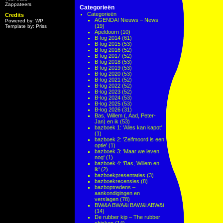
Zappateers
Categorieën
Categorieën
Credits
AGENDA! Nieuws – News
Powered by: WP
(19)
Template by: Priss
Apeldoorn
(10)
B-log 2014
(61)
B-log 2015
(53)
B-log 2016
(52)
B-log 2017
(52)
B-log 2018
(53)
B-log 2019
(53)
B-log 2020
(53)
B-log 2021
(52)
B-log 2022
(52)
B-log 2023
(52)
B-log 2024
(53)
B-log 2025
(53)
B-log 2026
(31)
Bas, Willem (, Aad, Peter-
Jan) en ik
(53)
bazboek 1: 'Alles kan kapot'
(1)
bazboek 2: 'Zelfmoord is een
optie'
(1)
bazboek 3: 'Maar we leven
nog'
(1)
bazboek 4: 'Bas, Willem en
ik'
(2)
bazboekpresentaties
(3)
bazboekrecensies
(8)
bazboptredens –
aankondigingen en
verslagen
(78)
BWi&A BWA&i BAW&i ABW&i
(14)
De rubber kip – The rubber