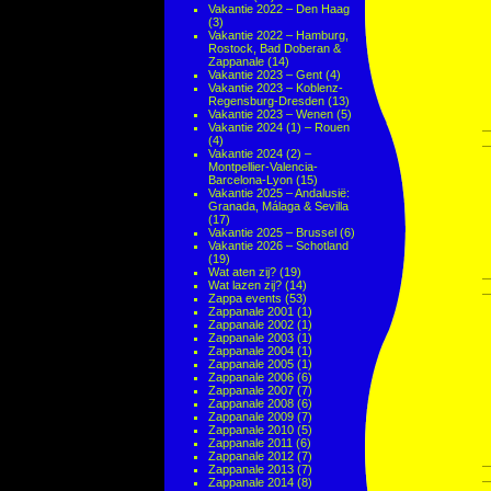
Vakantie 2022 – Den Haag
(3)
Vakantie 2022 – Hamburg,
Rostock, Bad Doberan &
Zappanale
(14)
Vakantie 2023 – Gent
(4)
Vakantie 2023 – Koblenz-
Regensburg-Dresden
(13)
Vakantie 2023 – Wenen
(5)
Vakantie 2024 (1) – Rouen
(4)
Vakantie 2024 (2) –
Montpellier-Valencia-
Barcelona-Lyon
(15)
Vakantie 2025 – Andalusië:
Granada, Málaga & Sevilla
(17)
Vakantie 2025 – Brussel
(6)
Vakantie 2026 – Schotland
(19)
Wat aten zij?
(19)
Wat lazen zij?
(14)
Zappa events
(53)
Zappanale 2001
(1)
Zappanale 2002
(1)
Zappanale 2003
(1)
Zappanale 2004
(1)
Zappanale 2005
(1)
Zappanale 2006
(6)
Zappanale 2007
(7)
Zappanale 2008
(6)
Zappanale 2009
(7)
Zappanale 2010
(5)
Zappanale 2011
(6)
Zappanale 2012
(7)
Zappanale 2013
(7)
Zappanale 2014
(8)