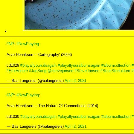
#NP
:
#NowPlaying
:
Arve Henriksen – 'Cartography' (2008)
cd1029
#playallyourcdsagain
#playallyouralbumsagain
#albumcollection
#
#ErikHonoré
#JanBang
@istevejansen
#SteveJansen
#StaleStorlokken
#
— Bas Langereis (@balangereis)
April 2, 2021
#NP
:
#NowPlaying
:
Arve Henriksen – 'The Nature Of Connections' (2014)
cd1030
#playallyourcdsagain
#playallyouralbumsagain
#albumcollection
#
— Bas Langereis (@balangereis)
April 2, 2021