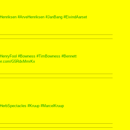
Henriksen
#ArveHenriksen
#JanBang
#EivindAarset
HenryFool
#Bowness
#TimBowness
#Bennett
tter.com/G5RdxMmrKx
HerbSpectacles
#Kruup
#MarcelKruup