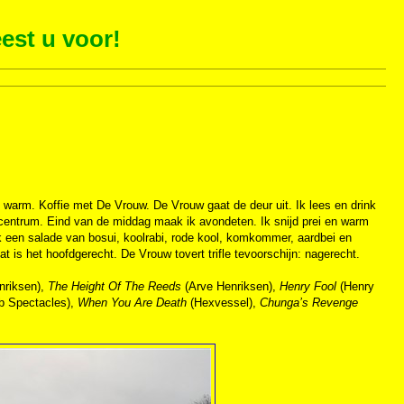
est u voor!
el warm. Koffie met De Vrouw. De Vrouw gaat de deur uit. Ik lees en drink
centrum. Eind van de middag maak ik avondeten. Ik snijd prei en warm
ik een salade van bosui, koolrabi, rode kool, komkommer, aardbei en
t is het hoofdgerecht. De Vrouw tovert trifle tevoorschijn: nagerecht.
nriksen),
The Height Of The Reeds
(Arve Henriksen),
Henry Fool
(Henry
b Spectacles),
When You Are Death
(Hexvessel),
Chunga’s Revenge