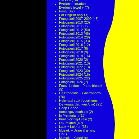
chicken
(14)
Eveliens sieraden –
Evelien's jewelry
(7)
FoolZ
(42)
For English only
(1)
Fotogalerij 2007-2009
(48)
Fotogalerij 2010
(23)
Fotogalerij 2011
(17)
Fotogalerij 2012
(50)
Fotogalerij 2013
(46)
Fotogalerij 2014
(29)
Fotogalerij 2015
(33)
Fotogalerij 2016
(12)
Fotogalerij 2017
(8)
Fotogalerij 2018
(9)
Fotogalerij 2019
(16)
Fotogalerij 2020
(2)
Fotogalerij 2021
(13)
Fotogalerij 2022
(13)
Fotogalerij 2023
(30)
Fotogalerij 2024
(16)
Fotogalerij 2025
(22)
Fotogalerij 2026
(7)
Fotovrienden – Photo friendz
(5)
Gastronomie – Gastronomy
(76)
Helemaal stuk (voorheen:
De verjaardag van Anja)
(25)
Hoop Gedoe
(toneelgezelschap)
(2)
In Memoriam
(16)
Kunst-Zinnig-Brein
(2)
Lex related
(49)
Luuk = Lekker
(38)
Muziek – Draai al je vinyl
(151)
Muziek – Klassieke