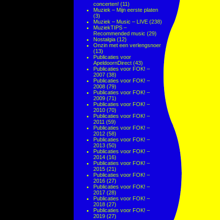
concerten!
(11)
Muziek – Mijn eerste platen
(3)
Muziek – Music – LIVE
(238)
MuziekTIPS –
Recommended music
(29)
Nostalgia
(12)
Onzin met een verlengsnoer
(13)
Publicaties voor
ApeldoornDirect
(43)
Publicaties voor FOK! –
2007
(38)
Publicaties voor FOK! –
2008
(79)
Publicaties voor FOK! –
2009
(71)
Publicaties voor FOK! –
2010
(70)
Publicaties voor FOK! –
2011
(59)
Publicaties voor FOK! –
2012
(58)
Publicaties voor FOK! –
2013
(50)
Publicaties voor FOK! –
2014
(16)
Publicaties voor FOK! –
2015
(21)
Publicaties voor FOK! –
2016
(27)
Publicaties voor FOK! –
2017
(28)
Publicaties voor FOK! –
2018
(27)
Publicaties voor FOK! –
2019
(27)