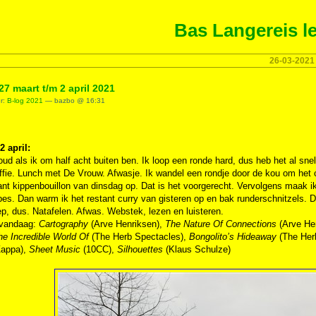
Bas Langereis le
26-03-2021
27 maart t/m 2 april 2021
er:
B-log 2021
— bazbo @ 16:31
2 april:
oud als ik om half acht buiten ben. Ik loop een ronde hard, dus heb het al sn
ffie. Lunch met De Vrouw. Afwasje. Ik wandel een rondje door de kou om het 
ant kippenbouillon van dinsdag op. Dat is het voorgerecht. Vervolgens maak 
es. Dan warm ik het restant curry van gisteren op en bak runderschnitzels. Da
p, dus. Natafelen. Afwas. Webstek, lezen en luisteren.
 vandaag:
Cartography
(Arve Henriksen),
The Nature Of Connections
(Arve He
he Incredible World Of
(The Herb Spectacles),
Bongolito’s Hideaway
(The Her
Zappa),
Sheet Music
(10CC),
Silhouettes
(Klaus Schulze)