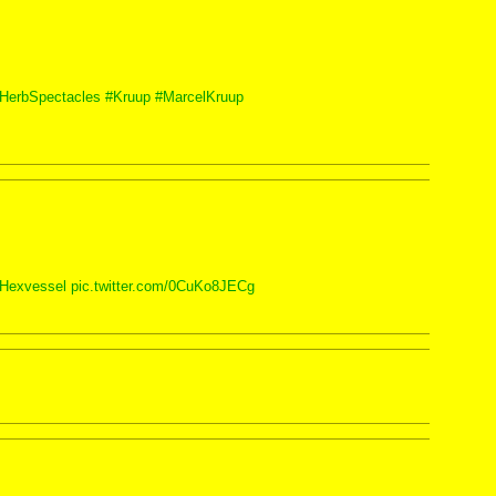
HerbSpectacles
#Kruup
#MarcelKruup
Hexvessel
pic.twitter.com/0CuKo8JECg