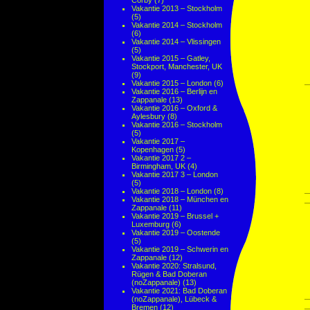
Corby
(7)
Vakantie 2013 – Stockholm
(5)
Vakantie 2014 – Stockholm
(6)
Vakantie 2014 – Vlissingen
(5)
Vakantie 2015 – Gatley,
Stockport, Manchester, UK
(9)
Vakantie 2015 – London
(6)
Vakantie 2016 – Berlijn en
Zappanale
(13)
Vakantie 2016 – Oxford &
Aylesbury
(8)
Vakantie 2016 – Stockholm
(5)
Vakantie 2017 –
Kopenhagen
(5)
Vakantie 2017 2 –
Birmingham, UK
(4)
Vakantie 2017 3 – London
(5)
Vakantie 2018 – London
(8)
Vakantie 2018 – München en
Zappanale
(11)
Vakantie 2019 – Brussel +
Luxemburg
(6)
Vakantie 2019 – Oostende
(5)
Vakantie 2019 – Schwerin en
Zappanale
(12)
Vakantie 2020: Stralsund,
Rügen & Bad Doberan
(noZappanale)
(13)
Vakantie 2021: Bad Doberan
(noZappanale), Lübeck &
Bremen
(12)