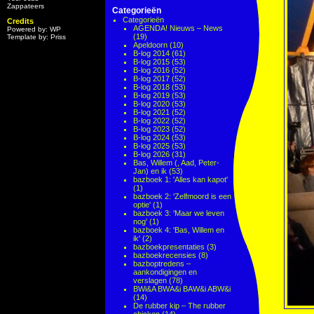
Zappateers
Categorieën
Categorieën
Credits
AGENDA! Nieuws – News
Powered by: WP
(19)
Template by: Priss
Apeldoorn
(10)
B-log 2014
(61)
B-log 2015
(53)
B-log 2016
(52)
B-log 2017
(52)
B-log 2018
(53)
B-log 2019
(53)
B-log 2020
(53)
B-log 2021
(52)
B-log 2022
(52)
B-log 2023
(52)
B-log 2024
(53)
B-log 2025
(53)
B-log 2026
(31)
Bas, Willem (, Aad, Peter-
Jan) en ik
(53)
bazboek 1: 'Alles kan kapot'
(1)
bazboek 2: 'Zelfmoord is een
optie'
(1)
bazboek 3: 'Maar we leven
nog'
(1)
bazboek 4: 'Bas, Willem en
ik'
(2)
bazboekpresentaties
(3)
bazboekrecensies
(8)
bazboptredens –
aankondigingen en
verslagen
(78)
BWi&A BWA&i BAW&i ABW&i
(14)
De rubber kip – The rubber