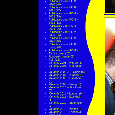
Publicaties voor FOK! –
2020
(26)
Publicaties voor FOK! –
2021
(27)
Publicaties voor FOK! –
2022
(29)
Publicaties voor FOK! –
2023
(31)
Publicaties voor FOK! –
2024
(26)
Publicaties voor FOK! –
2025
(26)
Publicaties voor FOK! –
2026
(16)
Publicaties voor FOK! –
overig
(69)
Publicaties voor FOK! –
Tim's corner
(20)
Rubberen poedel
(6)
Tuin
(12)
Vakantie 2005 – Hull eo
(6)
Vakantie 2006 – Oostende
(8)
Vakantie 2006 2 – Leipzig
(5)
Vakantie 2007 – Istanbul
(8)
Vakantie 2008 – Lissabon
(5)
Vakantie 2009 – Praag
(5)
Vakantie 2010 – Stockholm
(6)
Vakantie 2011 – London
(6)
Vakantie 2011 – Stockholm
(5)
Vakantie 2012 – Stockholm
(7)
Vakantie 2012 – Wenen
(5)
Vakantie 2013 – London &