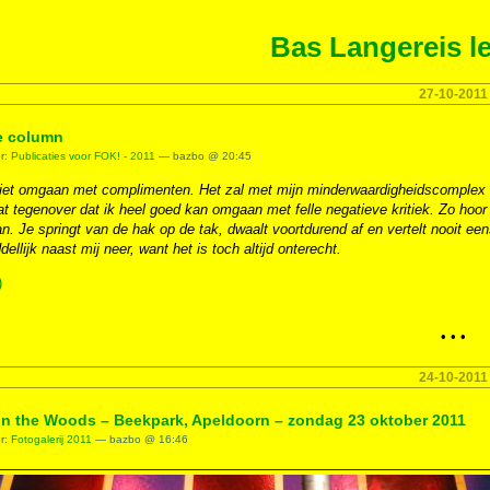
Bas Langereis le
27-10-2011
e column
er:
Publicaties voor FOK! - 2011
— bazbo @ 20:45
niet omgaan met complimenten. Het zal met mijn minderwaardigheidscomplex
at tegenover dat ik heel goed kan omgaan met felle negatieve kritiek. Zo hoor 
n. Je springt van de hak op de tak, dwaalt voortdurend af en vertelt nooit eens
dellijk naast mij neer, want het is toch altijd onterecht.
)
• • •
24-10-2011
in the Woods – Beekpark, Apeldoorn – zondag 23 oktober 2011
er:
Fotogalerij 2011
— bazbo @ 16:46