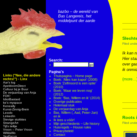
bazbo – de wereld van
Bas Langereis, het
middelpunt der aarde
Slecht
Filed und
Ik kan 
Hier sta
Search:
over gaa
ik onmid
Pagina's
Links ("Nee, die andere
Thuispagina – Home page
(more…
rechts!") - Linx
Boek: ‘Alles kan kapot’ (2008)
Aar’s log
Boek ‘Zelfmoord is een optie’
ApeldoornDirect
(2010)
Cultuur bij je Buur
Boek: ‘Maar we leven nog’
De verjaardag van Anja
(2012)
FOK!
Boek: ‘Bas, Willem en ik’ (2014)
IdiotBastard
Overige publicaties
ke's myspace
Helemaal stuk
Keneally
De verjaardag van Anja
Kunst-Zinnig-Brein
Bas, Willem (, Aad, Peter-Jan)
Lexolo
LinkedIn
en ik
Roots 
Stevige stukkies
Ik lees u vóór!
StrangeArt
Filed und
Mijn geschiedenis – Life history
Tijl’s teiltje
Huisregels – House rules
Vroon – Peter Vroon
Privacybeleid
WiWaWo
Contact
YesFocus