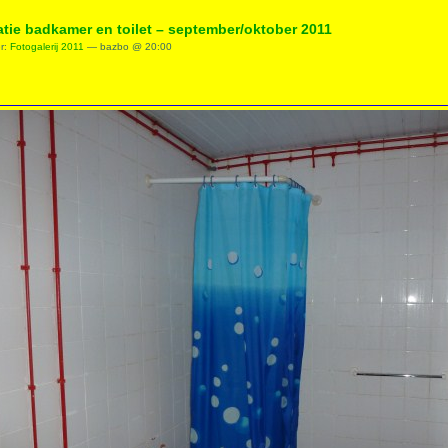
tie badkamer en toilet – september/oktober 2011
er:
Fotogalerij 2011
— bazbo @ 20:00