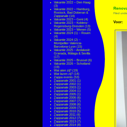
Vakantie 2022 – Den Haag
(3)
Renova
Vakantie 2022 – Hamburg,
Rostock, Bad Doberan &
Filed und
Zappanale
(14)
Vakantie 2023 – Gent
(4)
Voor:
Vakantie 2023 – Koblenz-
Regensburg-Dresden
(13)
Vakantie 2023 – Wenen
(5)
Vakantie 2024 (1) – Rouen
(4)
Vakantie 2024 (2) –
Montpellier-Valencia-
Barcelona-Lyon
(15)
Vakantie 2025 – Andalusië:
Granada, Málaga & Sevilla
(17)
Vakantie 2025 – Brussel
(6)
Vakantie 2026 – Schotland
(19)
Wat aten zij?
(19)
Wat lazen zij?
(14)
Zappa events
(53)
Zappanale 2001
(1)
Zappanale 2002
(1)
Zappanale 2003
(1)
Zappanale 2004
(1)
Zappanale 2005
(1)
Zappanale 2006
(6)
Zappanale 2007
(7)
Zappanale 2008
(6)
Zappanale 2009
(7)
Zappanale 2010
(5)
Zappanale 2011
(6)
Zappanale 2012
(7)
Zappanale 2013
(7)
Zappanale 2014
(8)