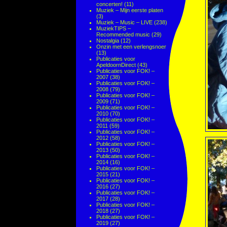
concerten!
(11)
Muziek – Mijn eerste platen
(3)
Muziek – Music – LIVE
(238)
MuziekTIPS –
Recommended music
(29)
Nostalgia
(12)
Onzin met een verlengsnoer
(13)
Publicaties voor
ApeldoornDirect
(43)
Publicaties voor FOK! –
2007
(38)
Publicaties voor FOK! –
2008
(79)
Publicaties voor FOK! –
2009
(71)
Publicaties voor FOK! –
2010
(70)
Publicaties voor FOK! –
2011
(59)
Publicaties voor FOK! –
2012
(58)
Publicaties voor FOK! –
2013
(50)
Publicaties voor FOK! –
2014
(16)
Publicaties voor FOK! –
2015
(21)
Publicaties voor FOK! –
2016
(27)
Publicaties voor FOK! –
2017
(28)
Publicaties voor FOK! –
2018
(27)
Publicaties voor FOK! –
2019
(27)