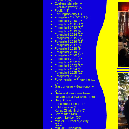
chicken
(14)
Eveliens sieraden –
Evelien's jewelry
(7)
FoolZ
(42)
For English only
(1)
Fotogalerij 2007-2009
(48)
Fotogalerij 2010
(23)
Fotogalerij 2011
(17)
Fotogalerij 2012
(50)
Fotogalerij 2013
(46)
Fotogalerij 2014
(29)
Fotogalerij 2015
(33)
Fotogalerij 2016
(12)
Fotogalerij 2017
(8)
Fotogalerij 2018
(9)
Fotogalerij 2019
(16)
Fotogalerij 2020
(2)
Fotogalerij 2021
(13)
Fotogalerij 2022
(13)
Fotogalerij 2023
(30)
Fotogalerij 2024
(16)
Fotogalerij 2025
(22)
Fotogalerij 2026
(7)
Fotovrienden – Photo friendz
(5)
Gastronomie – Gastronomy
(76)
Helemaal stuk (voorheen:
De verjaardag van Anja)
(25)
Hoop Gedoe
(toneelgezelschap)
(2)
In Memoriam
(16)
Kunst-Zinnig-Brein
(2)
Lex related
(49)
Luuk = Lekker
(38)
Muziek – Draai al je vinyl
(151)
Muziek – Klassieke