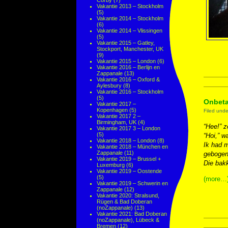
Corby
(7)
Vakantie 2013 – Stockholm
(5)
Vakantie 2014 – Stockholm
(6)
Vakantie 2014 – Vlissingen
(5)
Vakantie 2015 – Gatley,
Stockport, Manchester, UK
(9)
Vakantie 2015 – London
(6)
Vakantie 2016 – Berlijn en
Zappanale
(13)
Vakantie 2016 – Oxford &
Aylesbury
(8)
Vakantie 2016 – Stockholm
(5)
Onbeta
Vakantie 2017 –
Kopenhagen
(5)
Filed und
Vakantie 2017 2 –
Birmingham, UK
(4)
“Hee!” z
Vakantie 2017 3 – London
(5)
“Hoi,” w
Vakantie 2018 – London
(8)
Ik had m
Vakantie 2018 – München en
Zappanale
(11)
gebogen
Vakantie 2019 – Brussel +
Die bakk
Luxemburg
(6)
Vakantie 2019 – Oostende
(5)
(more…
Vakantie 2019 – Schwerin en
Zappanale
(12)
Vakantie 2020: Stralsund,
Rügen & Bad Doberan
(noZappanale)
(13)
Vakantie 2021: Bad Doberan
(noZappanale), Lübeck &
Bremen
(12)