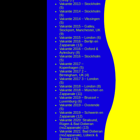
Corby
(7)
Vakantie 2013 – Stockholm
(5)
Vakantie 2014 – Stockholm
(6)
Vakantie 2014 – Vlissingen
(5)
Vakantie 2015 – Gatley,
Stockport, Manchester, UK
(9)
Vakantie 2015 – London
(6)
Vakantie 2016 – Berlijn en
Zappanale
(13)
Vakantie 2016 – Oxford &
Aylesbury
(8)
Vakantie 2016 – Stockholm
(5)
Vakantie 2017 –
Kopenhagen
(5)
Vakantie 2017 2 –
Birmingham, UK
(4)
Vakantie 2017 3 – London
(5)
Vakantie 2018 – London
(8)
Vakantie 2018 – München en
Zappanale
(11)
Vakantie 2019 – Brussel +
Luxemburg
(6)
Vakantie 2019 – Oostende
(5)
Vakantie 2019 – Schwerin en
Zappanale
(12)
Vakantie 2020: Stralsund,
Rügen & Bad Doberan
(noZappanale)
(13)
Vakantie 2021: Bad Doberan
(noZappanale), Lübeck &
Bremen
(12)