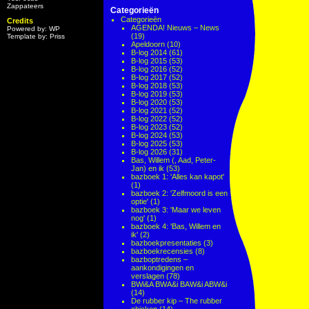
Zappateers
Categorieën
Categorieën
Credits
AGENDA! Nieuws – News
Powered by: WP
(19)
Template by: Priss
Apeldoorn
(10)
B-log 2014
(61)
B-log 2015
(53)
B-log 2016
(52)
B-log 2017
(52)
B-log 2018
(53)
B-log 2019
(53)
B-log 2020
(53)
B-log 2021
(52)
B-log 2022
(52)
B-log 2023
(52)
B-log 2024
(53)
B-log 2025
(53)
B-log 2026
(31)
Bas, Willem (, Aad, Peter-
Jan) en ik
(53)
bazboek 1: 'Alles kan kapot'
(1)
bazboek 2: 'Zelfmoord is een
optie'
(1)
bazboek 3: 'Maar we leven
nog'
(1)
bazboek 4: 'Bas, Willem en
ik'
(2)
bazboekpresentaties
(3)
bazboekrecensies
(8)
bazboptredens –
aankondigingen en
verslagen
(78)
BWi&A BWA&i BAW&i ABW&i
(14)
De rubber kip – The rubber