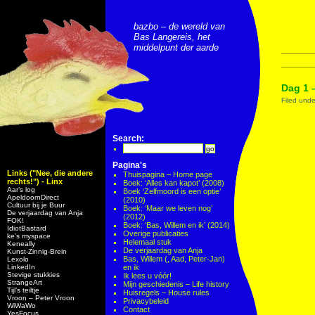
bazbo – de wereld van
Bas Langereis, het
middelpunt der aarde
Dag 1 
Filed und
Search:
Pagina's
Links ("Nee, die andere
Thuispagina – Home page
rechts!") - Linx
Boek: ‘Alles kan kapot’ (2008)
Aar’s log
Boek ‘Zelfmoord is een optie’
ApeldoornDirect
(2010)
Cultuur bij je Buur
Boek: ‘Maar we leven nog’
De verjaardag van Anja
(2012)
FOK!
Boek: ‘Bas, Willem en ik’ (2014)
IdiotBastard
Overige publicaties
ke's myspace
Helemaal stuk
Keneally
De verjaardag van Anja
Kunst-Zinnig-Brein
Bas, Willem (, Aad, Peter-Jan)
Lexolo
LinkedIn
en ik
Stevige stukkies
Ik lees u vóór!
StrangeArt
Mijn geschiedenis – Life history
Tijl’s teiltje
Huisregels – House rules
Vroon – Peter Vroon
Privacybeleid
WiWaWo
Contact
YesFocus