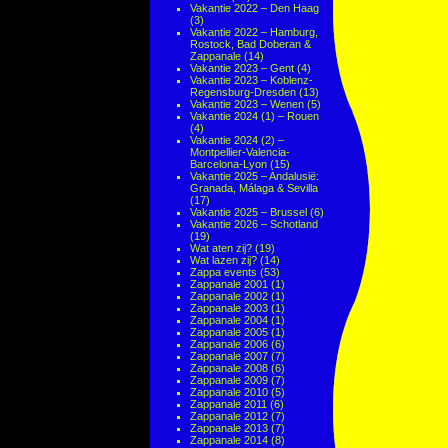
Vakantie 2022 – Den Haag
(3)
Vakantie 2022 – Hamburg,
Rostock, Bad Doberan &
Zappanale
(14)
Vakantie 2023 – Gent
(4)
Vakantie 2023 – Koblenz-
Regensburg-Dresden
(13)
Vakantie 2023 – Wenen
(5)
Vakantie 2024 (1) – Rouen
(4)
Vakantie 2024 (2) –
Montpellier-Valencia-
Barcelona-Lyon
(15)
Vakantie 2025 – Andalusië:
Granada, Málaga & Sevilla
(17)
Vakantie 2025 – Brussel
(6)
Vakantie 2026 – Schotland
(19)
Wat aten zij?
(19)
Wat lazen zij?
(14)
Zappa events
(53)
Zappanale 2001
(1)
Zappanale 2002
(1)
Zappanale 2003
(1)
Zappanale 2004
(1)
Zappanale 2005
(1)
Zappanale 2006
(6)
Zappanale 2007
(7)
Zappanale 2008
(6)
Zappanale 2009
(7)
Zappanale 2010
(5)
Zappanale 2011
(6)
Zappanale 2012
(7)
Zappanale 2013
(7)
Zappanale 2014
(8)