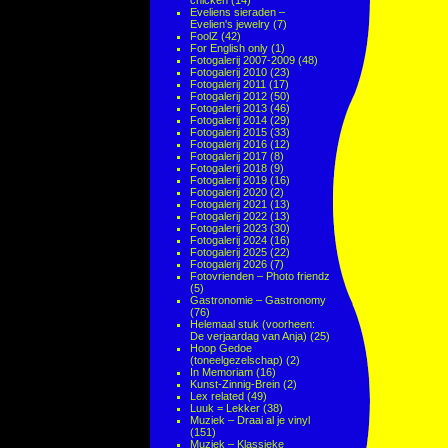
chicken
(14)
Eveliens sieraden –
Evelien's jewelry
(7)
FoolZ
(42)
For English only
(1)
Fotogalerij 2007-2009
(48)
Fotogalerij 2010
(23)
Fotogalerij 2011
(17)
Fotogalerij 2012
(50)
Fotogalerij 2013
(46)
Fotogalerij 2014
(29)
Fotogalerij 2015
(33)
Fotogalerij 2016
(12)
Fotogalerij 2017
(8)
Fotogalerij 2018
(9)
Fotogalerij 2019
(16)
Fotogalerij 2020
(2)
Fotogalerij 2021
(13)
Fotogalerij 2022
(13)
Fotogalerij 2023
(30)
Fotogalerij 2024
(16)
Fotogalerij 2025
(22)
Fotogalerij 2026
(7)
Fotovrienden – Photo friendz
(5)
Gastronomie – Gastronomy
(76)
Helemaal stuk (voorheen:
De verjaardag van Anja)
(25)
Hoop Gedoe
(toneelgezelschap)
(2)
In Memoriam
(16)
Kunst-Zinnig-Brein
(2)
Lex related
(49)
Luuk = Lekker
(38)
Muziek – Draai al je vinyl
(151)
Muziek – Klassieke