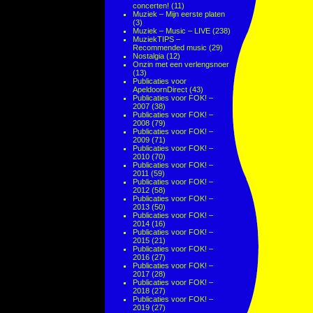
concerten!
(11)
Muziek – Mijn eerste platen
(3)
Muziek – Music – LIVE
(238)
MuziekTIPS –
Recommended music
(29)
Nostalgia
(12)
Onzin met een verlengsnoer
(13)
Publicaties voor
ApeldoornDirect
(43)
Publicaties voor FOK! –
2007
(38)
Publicaties voor FOK! –
2008
(79)
Publicaties voor FOK! –
2009
(71)
Publicaties voor FOK! –
2010
(70)
Publicaties voor FOK! –
2011
(59)
Publicaties voor FOK! –
2012
(58)
Publicaties voor FOK! –
2013
(50)
Publicaties voor FOK! –
2014
(16)
Publicaties voor FOK! –
2015
(21)
Publicaties voor FOK! –
2016
(27)
Publicaties voor FOK! –
2017
(28)
Publicaties voor FOK! –
2018
(27)
Publicaties voor FOK! –
2019
(27)