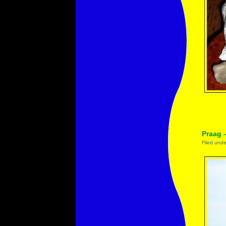
Praag 
Filed und