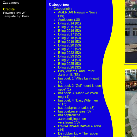
Zappateers
Categorieën
Categorieën
Credits
AGENDA! Nieuws – News
Powered by: WP
(19)
Template by: Priss
Apeldoorn
(10)
B-log 2014
(61)
B-log 2015
(53)
B-log 2016
(52)
B-log 2017
(52)
B-log 2018
(53)
B-log 2019
(53)
B-log 2020
(53)
B-log 2021
(52)
B-log 2022
(52)
B-log 2023
(52)
B-log 2024
(53)
B-log 2025
(53)
B-log 2026
(32)
Bas, Willem (, Aad, Peter-
Jan) en ik
(53)
bazboek 1: 'Alles kan kapot'
(1)
bazboek 2: 'Zelfmoord is een
optie'
(1)
bazboek 3: 'Maar we leven
nog'
(1)
bazboek 4: 'Bas, Willem en
ik'
(2)
bazboekpresentaties
(3)
bazboekrecensies
(8)
bazboptredens –
aankondigingen en
verslagen
(78)
BWi&A BWA&i BAW&i ABW&i
(14)
De rubber kip – The rubber