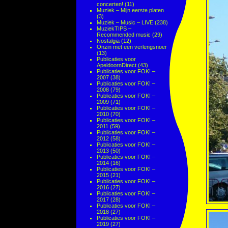
concerten!
(11)
Muziek – Mijn eerste platen
(3)
Muziek – Music – LIVE
(238)
MuziekTIPS –
Recommended music
(29)
Nostalgia
(12)
Onzin met een verlengsnoer
(13)
Publicaties voor
ApeldoornDirect
(43)
Publicaties voor FOK! –
2007
(38)
Publicaties voor FOK! –
2008
(79)
Publicaties voor FOK! –
2009
(71)
Publicaties voor FOK! –
2010
(70)
Publicaties voor FOK! –
2011
(59)
Publicaties voor FOK! –
2012
(58)
Publicaties voor FOK! –
2013
(50)
Publicaties voor FOK! –
2014
(16)
Publicaties voor FOK! –
2015
(21)
Publicaties voor FOK! –
2016
(27)
Publicaties voor FOK! –
2017
(28)
Publicaties voor FOK! –
2018
(27)
Publicaties voor FOK! –
2019
(27)