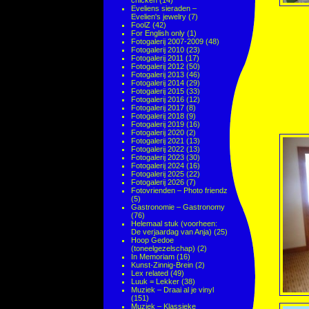
chicken
(14)
Eveliens sieraden –
Evelien's jewelry
(7)
FoolZ
(42)
For English only
(1)
Fotogalerij 2007-2009
(48)
Fotogalerij 2010
(23)
Fotogalerij 2011
(17)
Fotogalerij 2012
(50)
Fotogalerij 2013
(46)
Fotogalerij 2014
(29)
Fotogalerij 2015
(33)
Fotogalerij 2016
(12)
Fotogalerij 2017
(8)
Fotogalerij 2018
(9)
Fotogalerij 2019
(16)
Fotogalerij 2020
(2)
Fotogalerij 2021
(13)
Fotogalerij 2022
(13)
Fotogalerij 2023
(30)
Fotogalerij 2024
(16)
Fotogalerij 2025
(22)
Fotogalerij 2026
(7)
Fotovrienden – Photo friendz
(5)
Gastronomie – Gastronomy
(76)
Helemaal stuk (voorheen:
De verjaardag van Anja)
(25)
Hoop Gedoe
(toneelgezelschap)
(2)
In Memoriam
(16)
Kunst-Zinnig-Brein
(2)
Lex related
(49)
Luuk = Lekker
(38)
Muziek – Draai al je vinyl
(151)
Muziek – Klassieke