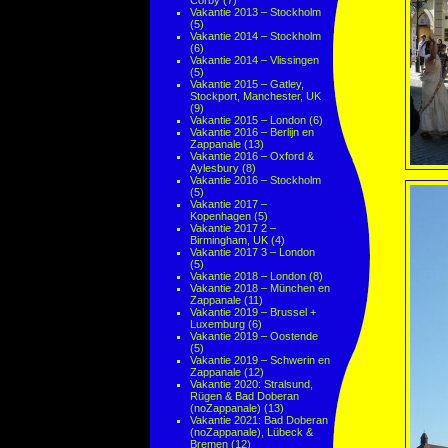
Corby
(7)
Vakantie 2013 – Stockholm
(5)
Vakantie 2014 – Stockholm
(6)
Vakantie 2014 – Vlissingen
(5)
Vakantie 2015 – Gatley,
Stockport, Manchester, UK
(9)
Vakantie 2015 – London
(6)
Vakantie 2016 – Berlijn en
Zappanale
(13)
Vakantie 2016 – Oxford &
Aylesbury
(8)
Vakantie 2016 – Stockholm
(5)
Vakantie 2017 –
Kopenhagen
(5)
Vakantie 2017 2 –
Birmingham, UK
(4)
Vakantie 2017 3 – London
(5)
Vakantie 2018 – London
(8)
Vakantie 2018 – München en
Zappanale
(11)
Vakantie 2019 – Brussel +
Luxemburg
(6)
Vakantie 2019 – Oostende
(5)
Vakantie 2019 – Schwerin en
Zappanale
(12)
Vakantie 2020: Stralsund,
Rügen & Bad Doberan
(noZappanale)
(13)
Vakantie 2021: Bad Doberan
(noZappanale), Lübeck &
Bremen
(12)