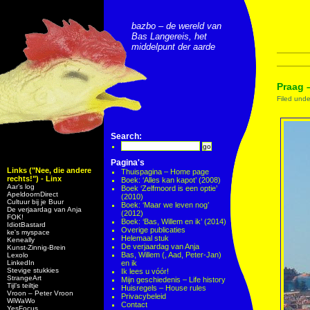
bazbo – de wereld van
Bas Langereis, het
middelpunt der aarde
Praag 
Filed und
Search:
Pagina's
Links ("Nee, die andere
Thuispagina – Home page
rechts!") - Linx
Boek: ‘Alles kan kapot’ (2008)
Aar’s log
Boek ‘Zelfmoord is een optie’
ApeldoornDirect
(2010)
Cultuur bij je Buur
Boek: ‘Maar we leven nog’
De verjaardag van Anja
(2012)
FOK!
Boek: ‘Bas, Willem en ik’ (2014)
IdiotBastard
Overige publicaties
ke's myspace
Helemaal stuk
Keneally
De verjaardag van Anja
Kunst-Zinnig-Brein
Bas, Willem (, Aad, Peter-Jan)
Lexolo
LinkedIn
en ik
Stevige stukkies
Ik lees u vóór!
StrangeArt
Mijn geschiedenis – Life history
Tijl’s teiltje
Huisregels – House rules
Vroon – Peter Vroon
Privacybeleid
WiWaWo
Contact
YesFocus