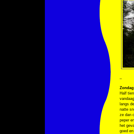
–
Zondag 
Half tie
vandaag
langs de
natte sn
ze dan o
peper en
het geva
goed en 