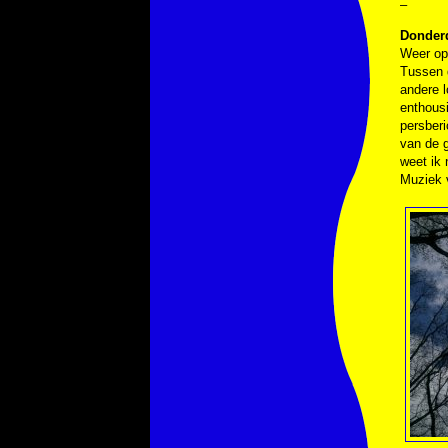
–
Donderd
Weer op 
Tussen d
andere 
enthousi
persber
van de 
weet ik 
Muziek