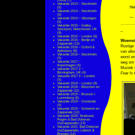
Corby
(7)
Vakantie 2013 – Stockholm
He
(5)
Vakantie 2014 – Stockholm
(6)
— 
Vakantie 2014 – Vlissingen
(5)
Vakantie 2015 – Gatley,
Stockport, Manchester, UK
–
(9)
Vakantie 2015 – London
(6)
Vakantie 2016 – Berlijn en
Woensd
Zappanale
(13)
Rustige 
Vakantie 2016 – Oxford &
Aylesbury
(8)
van alle
Vakantie 2016 – Stockholm
worst e
(5)
Vakantie 2017 –
weg om t
Kopenhagen
(5)
Muziek
Vakantie 2017 2 –
Birmingham, UK
(4)
Fear Is
Vakantie 2017 3 – London
(5)
Vakantie 2018 – London
(8)
Vakantie 2018 – München en
Zappanale
(11)
Vakantie 2019 – Brussel +
Luxemburg
(6)
Vakantie 2019 – Oostende
(5)
Vakantie 2019 – Schwerin en
Zappanale
(12)
Vakantie 2020: Stralsund,
Rügen & Bad Doberan
(noZappanale)
(13)
Vakantie 2021: Bad Doberan
(noZappanale), Lübeck &
Bremen
(12)