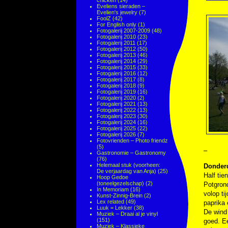
chicken
(14)
Eveliens sieraden –
Evelien's jewelry
(7)
FoolZ
(42)
For English only
(1)
Fotogalerij 2007-2009
(48)
Fotogalerij 2010
(23)
Fotogalerij 2011
(17)
Fotogalerij 2012
(50)
Fotogalerij 2013
(46)
Fotogalerij 2014
(29)
Fotogalerij 2015
(33)
Fotogalerij 2016
(12)
Fotogalerij 2017
(8)
Fotogalerij 2018
(9)
Fotogalerij 2019
(16)
Fotogalerij 2020
(2)
Fotogalerij 2021
(13)
Fotogalerij 2022
(13)
Fotogalerij 2023
(30)
Fotogalerij 2024
(16)
Fotogalerij 2025
(22)
Fotogalerij 2026
(7)
Fotovrienden – Photo friendz
(5)
–
Gastronomie – Gastronomy
(76)
Helemaal stuk (voorheen:
Donderd
De verjaardag van Anja)
(25)
Half tie
Hoop Gedoe
(toneelgezelschap)
(2)
Potgrond
In Memoriam
(16)
volop ti
Kunst-Zinnig-Brein
(2)
Lex related
(49)
paprika
Luuk = Lekker
(38)
De wind 
Muziek – Draai al je vinyl
(151)
goed. Ee
Muziek – Klassieke