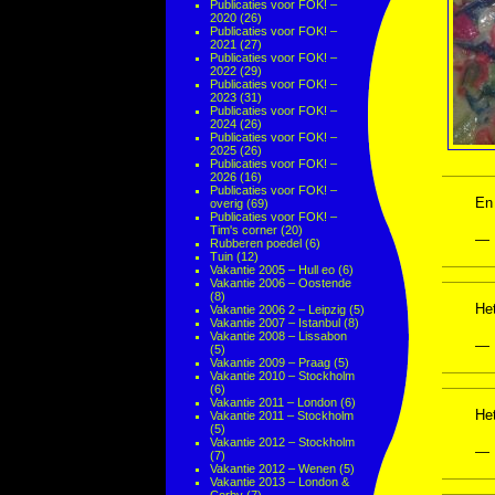
Publicaties voor FOK! –
2020
(26)
Publicaties voor FOK! –
2021
(27)
Publicaties voor FOK! –
2022
(29)
Publicaties voor FOK! –
2023
(31)
Publicaties voor FOK! –
2024
(26)
Publicaties voor FOK! –
2025
(26)
Publicaties voor FOK! –
2026
(16)
Publicaties voor FOK! –
En
overig
(69)
Publicaties voor FOK! –
Tim's corner
(20)
— 
Rubberen poedel
(6)
Tuin
(12)
Vakantie 2005 – Hull eo
(6)
Vakantie 2006 – Oostende
(8)
Het
Vakantie 2006 2 – Leipzig
(5)
Vakantie 2007 – Istanbul
(8)
Vakantie 2008 – Lissabon
— 
(5)
Vakantie 2009 – Praag
(5)
Vakantie 2010 – Stockholm
(6)
Vakantie 2011 – London
(6)
He
Vakantie 2011 – Stockholm
(5)
Vakantie 2012 – Stockholm
— 
(7)
Vakantie 2012 – Wenen
(5)
Vakantie 2013 – London &