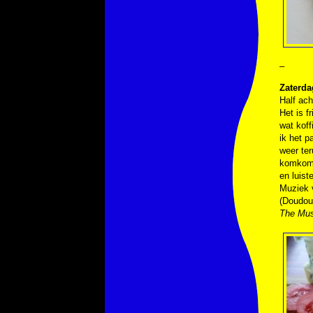
–
Zaterdag
Half ach
Het is f
wat koff
ik het 
weer te
komkomm
en luist
Muziek
(Doudou
The Mus