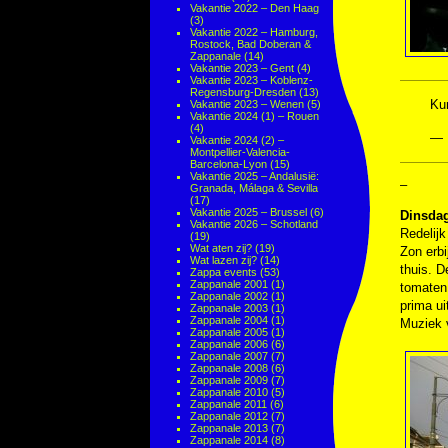
Vakantie 2022 – Den Haag
(3)
Vakantie 2022 – Hamburg,
Rostock, Bad Doberan &
Zappanale
(14)
Vakantie 2023 – Gent
(4)
Vakantie 2023 – Koblenz-
Regensburg-Dresden
(13)
Kun
Vakantie 2023 – Wenen
(5)
Vakantie 2024 (1) – Rouen
(4)
— 
Vakantie 2024 (2) –
Montpellier-Valencia-
Barcelona-Lyon
(15)
Vakantie 2025 – Andalusië:
–
Granada, Málaga & Sevilla
(17)
Vakantie 2025 – Brussel
(6)
Dinsdag
Vakantie 2026 – Schotland
Redelijk
(19)
Wat aten zij?
(19)
Zon erbi
Wat lazen zij?
(14)
thuis. D
Zappa events
(53)
Zappanale 2001
(1)
tomaten.
Zappanale 2002
(1)
prima ui
Zappanale 2003
(1)
Zappanale 2004
(1)
Muziek
Zappanale 2005
(1)
Zappanale 2006
(6)
Zappanale 2007
(7)
Zappanale 2008
(6)
Zappanale 2009
(7)
Zappanale 2010
(5)
Zappanale 2011
(6)
Zappanale 2012
(7)
Zappanale 2013
(7)
Zappanale 2014
(8)