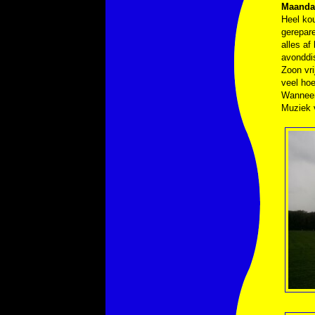
Maandag
Heel kou
gerepare
alles af
avonddis
Zoon vr
veel hoe
Wanneer
Muziek