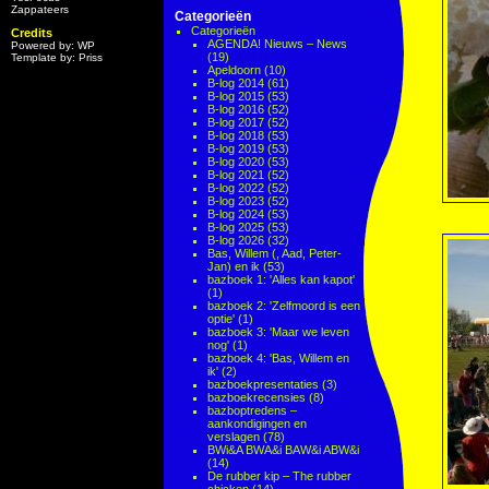
Zappateers
Categorieën
Categorieën
Credits
AGENDA! Nieuws – News
Powered by: WP
(19)
Template by: Priss
Apeldoorn
(10)
B-log 2014
(61)
B-log 2015
(53)
B-log 2016
(52)
B-log 2017
(52)
B-log 2018
(53)
B-log 2019
(53)
B-log 2020
(53)
B-log 2021
(52)
B-log 2022
(52)
B-log 2023
(52)
B-log 2024
(53)
B-log 2025
(53)
B-log 2026
(32)
Bas, Willem (, Aad, Peter-
Jan) en ik
(53)
bazboek 1: 'Alles kan kapot'
(1)
bazboek 2: 'Zelfmoord is een
optie'
(1)
bazboek 3: 'Maar we leven
nog'
(1)
bazboek 4: 'Bas, Willem en
ik'
(2)
bazboekpresentaties
(3)
bazboekrecensies
(8)
bazboptredens –
aankondigingen en
verslagen
(78)
BWi&A BWA&i BAW&i ABW&i
(14)
De rubber kip – The rubber