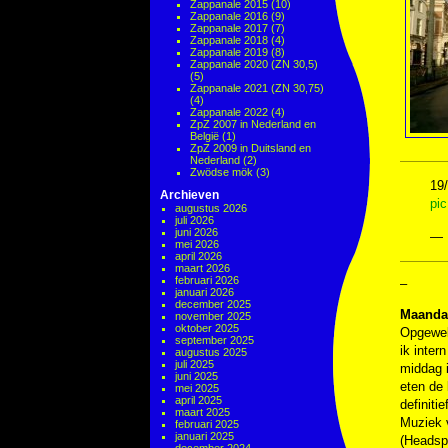
Zappanale 2015
(10)
Zappanale 2016
(9)
Zappanale 2017
(7)
Zappanale 2018
(4)
Zappanale 2019
(8)
Zappanale 2020 (ZN 30,5)
(5)
Zappanale 2021 (ZN 30,75)
(4)
Zappanale 2022
(4)
ZpZ 2007 in Nederland en
België
(1)
ZpZ 2009 in Duitsland en
Nederland
(2)
Zwödse mök
(3)
19/
Archieven
pi
augustus 2026
juli 2026
juni 2026
— 
mei 2026
april 2026
maart 2026
februari 2026
–
januari 2026
december 2025
Maanda
november 2025
oktober 2025
Opgewekt
september 2025
ik inter
augustus 2025
juli 2025
middag i
juni 2025
eten de 
mei 2025
april 2025
definiti
maart 2025
Muziek
februari 2025
januari 2025
(Headsp