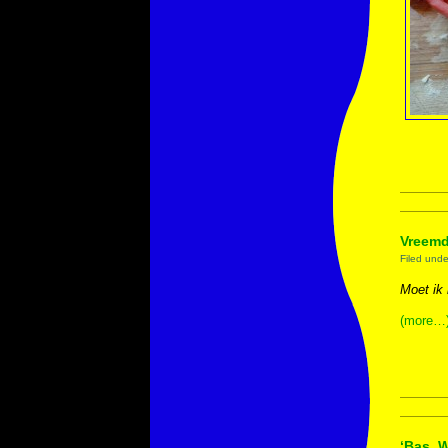
Vreem
Filed und
Moet ik
(more…
‘Bas, W