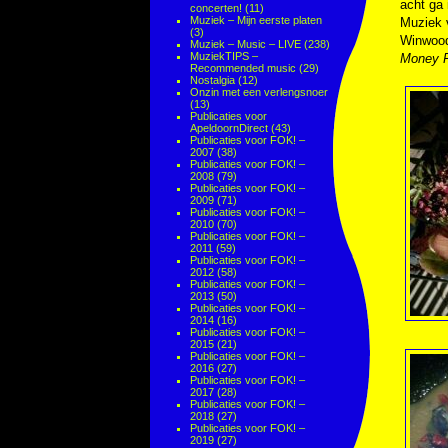
acht ga 
concerten!
(11)
Muziek – Mijn eerste platen
Muziek
(3)
Winwoo
Muziek – Music – LIVE
(238)
MuziekTIPS –
Money F
Recommended music
(29)
Nostalgia
(12)
Onzin met een verlengsnoer
(13)
Publicaties voor
ApeldoornDirect
(43)
Publicaties voor FOK! –
2007
(38)
Publicaties voor FOK! –
2008
(79)
Publicaties voor FOK! –
2009
(71)
Publicaties voor FOK! –
2010
(70)
Publicaties voor FOK! –
2011
(59)
Publicaties voor FOK! –
2012
(58)
Publicaties voor FOK! –
2013
(50)
Publicaties voor FOK! –
2014
(16)
Publicaties voor FOK! –
2015
(21)
Publicaties voor FOK! –
2016
(27)
Publicaties voor FOK! –
2017
(28)
Publicaties voor FOK! –
2018
(27)
Publicaties voor FOK! –
2019
(27)