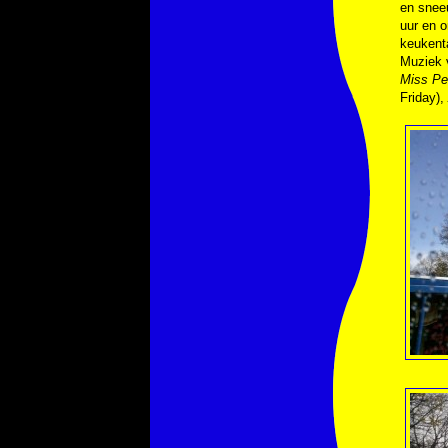
en sneeu
uur en o
keukenta
Muziek
Miss Pe
Friday),