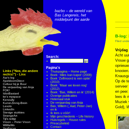
bazbo – de wereld van
Bas Langereis, het
middelpunt der aarde
B-log: 
Filed und
Vrijdag
Acht uur
Search:
Vrouw ga
opnieuw 
Pagina's
knooien
Links ("Nee, die andere
Thuispagina – Home page
rechts!") - Linx
Boek: ‘Alles kan kapot’ (2008)
Knausgar
Aar’s log
Boek ‘Zelfmoord is een optie’
Op de t
ApeldoornDirect
(2010)
Cultuur bij je Buur
Boek: ‘Maar we leven nog’
serveer
De verjaardag van Anja
(2012)
FOK!
en peer.
Boek: ‘Bas, Willem en ik’ (2014)
IdiotBastard
Overige publicaties
lees ik 
ke's myspace
Helemaal stuk
Keneally
Muziek
De verjaardag van Anja
Kunst-Zinnig-Brein
Bas, Willem (, Aad, Peter-Jan)
Lexolo
Gold),
W
LinkedIn
en ik
Stevige stukkies
Ik lees u vóór!
StrangeArt
Mijn geschiedenis – Life history
Tijl’s teiltje
Huisregels – House rules
Vroon – Peter Vroon
Privacybeleid
WiWaWo
Contact
YesFocus