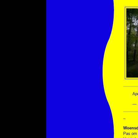
Ap
— 
–
Woensda
Pas om h