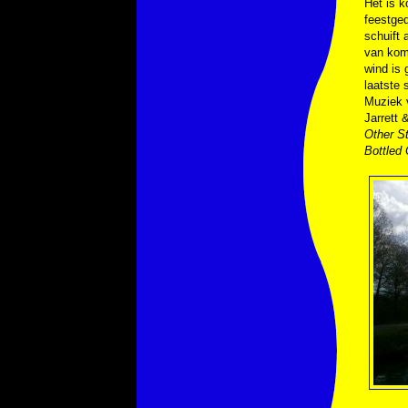
Het is k
feestge
schuift 
van komk
wind is 
laatste 
Muziek
Jarrett 
Other St
Bottled