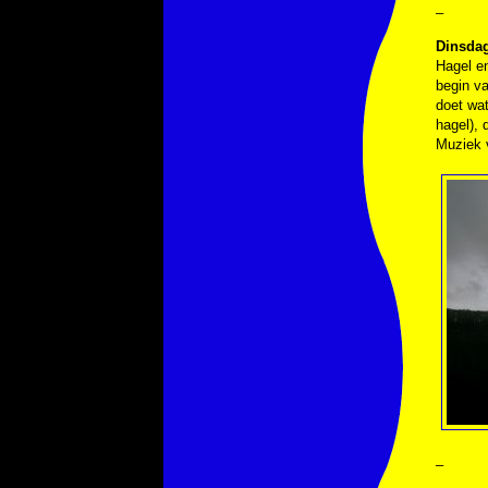
–
Dinsdag
Hagel en
begin va
doet wat
hagel), 
Muziek 
–