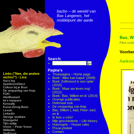
bazbo – de wereld van
Bas Langereis, het
middelpunt der aarde
Bas, W
Filed und
Voorber
Search:
Aankond
Pagina's
Links ("Nee, die andere
Thuispagina – Home page
rechts!") - Linx
Boek: ‘Alles kan kapot’ (2008)
Aar’s log
Boek ‘Zelfmoord is een optie’
ApeldoornDirect
(2010)
Cultuur bij je Buur
Boek: ‘Maar we leven nog’
De verjaardag van Anja
(2012)
FOK!
Boek: ‘Bas, Willem en ik’ (2014)
IdiotBastard
Overige publicaties
ke's myspace
Helemaal stuk
Keneally
De verjaardag van Anja
Kunst-Zinnig-Brein
Bas, Willem (, Aad, Peter-Jan)
Lexolo
LinkedIn
en ik
Stevige stukkies
Ik lees u vóór!
StrangeArt
Mijn geschiedenis – Life history
Tijl’s teiltje
Huisregels – House rules
Vroon – Peter Vroon
Privacybeleid
WiWaWo
Contact
YesFocus