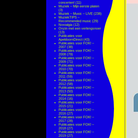
concerten!
(11)
Muziek – Mijn eerste platen
(3)
Muziek – Music – LIVE
(238)
MuziekTIPS –
Recommended music
(29)
Nostalgia
(12)
Onzin met een verlengsnoer
(13)
Publicaties voor
ApeldoornDirect
(43)
Publicaties voor FOK! –
2007
(38)
Publicaties voor FOK! –
2008
(79)
Publicaties voor FOK! –
2009
(71)
Publicaties voor FOK! –
2010
(70)
Publicaties voor FOK! –
2011
(59)
Publicaties voor FOK! –
2012
(58)
Publicaties voor FOK! –
2013
(50)
Publicaties voor FOK! –
2014
(16)
Publicaties voor FOK! –
2015
(21)
Publicaties voor FOK! –
2016
(27)
Publicaties voor FOK! –
2017
(28)
Publicaties voor FOK! –
2018
(27)
Publicaties voor FOK! –
2019
(27)