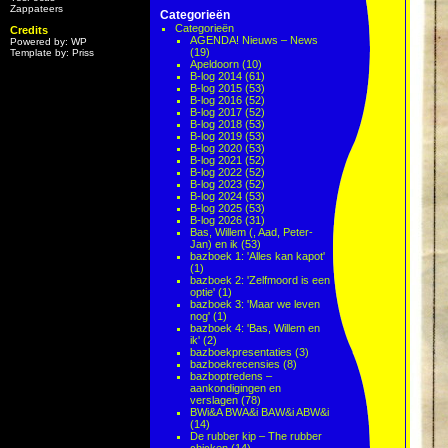
Zappateers
Categorieën
Categorieën
Credits
AGENDA! Nieuws – News
Powered by: WP
(19)
Template by: Priss
Apeldoorn
(10)
B-log 2014
(61)
B-log 2015
(53)
B-log 2016
(52)
B-log 2017
(52)
B-log 2018
(53)
B-log 2019
(53)
B-log 2020
(53)
B-log 2021
(52)
B-log 2022
(52)
B-log 2023
(52)
B-log 2024
(53)
B-log 2025
(53)
B-log 2026
(31)
Bas, Willem (, Aad, Peter-
Jan) en ik
(53)
bazboek 1: 'Alles kan kapot'
(1)
bazboek 2: 'Zelfmoord is een
optie'
(1)
bazboek 3: 'Maar we leven
nog'
(1)
bazboek 4: 'Bas, Willem en
ik'
(2)
bazboekpresentaties
(3)
bazboekrecensies
(8)
bazboptredens –
aankondigingen en
verslagen
(78)
BWi&A BWA&i BAW&i ABW&i
(14)
De rubber kip – The rubber