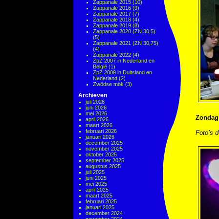
Zappanale 2015
(10)
Zappanale 2016
(9)
Zappanale 2017
(7)
Zappanale 2018
(4)
Zappanale 2019
(8)
Zappanale 2020 (ZN 30,5)
(5)
Zappanale 2021 (ZN 30,75)
(4)
Zappanale 2022
(4)
ZpZ 2007 in Nederland en
België
(1)
ZpZ 2009 in Duitsland en
Nederland
(2)
Zwödse mök
(3)
Archieven
juli 2026
juni 2026
mei 2026
Zondag 
april 2026
maart 2026
februari 2026
Foto’s d
januari 2026
december 2025
november 2025
oktober 2025
september 2025
augustus 2025
juli 2025
juni 2025
mei 2025
april 2025
maart 2025
februari 2025
januari 2025
december 2024