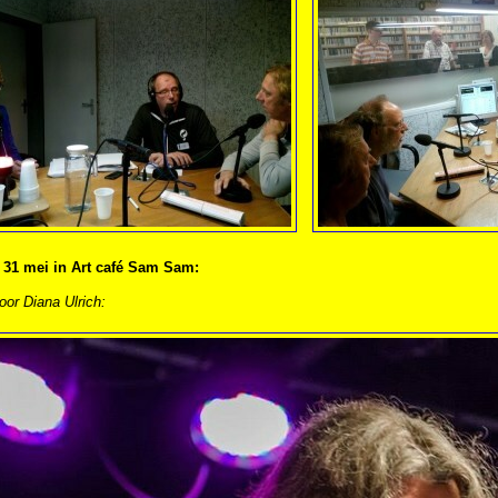
31 mei in Art café Sam Sam:
oor Diana Ulrich: