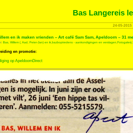
Bas Langereis le
24-05-2015
illem en ik maken vrienden – Art café Sam Sam, Apeldoorn – 31 me
er:
Bas, Willem (, Aad, Peter-Jan) en ik
,
bazboptredens - aankondigingen en verslagen
,
Fotogalerij
eiding en promotie:
iging op ApeldoornDirect