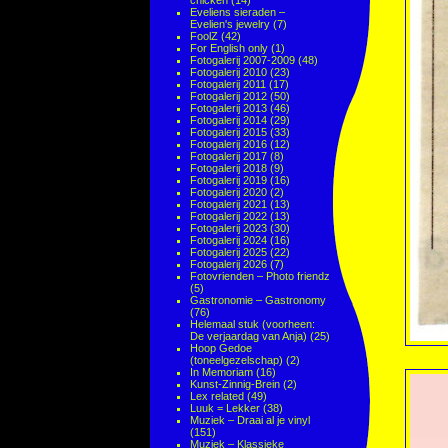
chicken
(14)
Eveliens sieraden –
Evelien's jewelry
(7)
FoolZ
(42)
For English only
(1)
Fotogalerij 2007-2009
(48)
Fotogalerij 2010
(23)
Fotogalerij 2011
(17)
Fotogalerij 2012
(50)
Fotogalerij 2013
(46)
Fotogalerij 2014
(29)
Fotogalerij 2015
(33)
Fotogalerij 2016
(12)
Fotogalerij 2017
(8)
Fotogalerij 2018
(9)
Fotogalerij 2019
(16)
Fotogalerij 2020
(2)
Fotogalerij 2021
(13)
Fotogalerij 2022
(13)
Fotogalerij 2023
(30)
Fotogalerij 2024
(16)
Fotogalerij 2025
(22)
Fotogalerij 2026
(7)
Fotovrienden – Photo friendz
(5)
Gastronomie – Gastronomy
(76)
Helemaal stuk (voorheen:
De verjaardag van Anja)
(25)
Hoop Gedoe
(toneelgezelschap)
(2)
In Memoriam
(16)
Kunst-Zinnig-Brein
(2)
Lex related
(49)
Luuk = Lekker
(38)
Muziek – Draai al je vinyl
(151)
Muziek – Klassieke