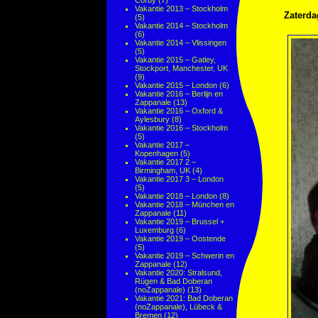
Corby
(7)
Vakantie 2013 – Stockholm
Zaterda
(5)
Vakantie 2014 – Stockholm
(6)
Vakantie 2014 – Vlissingen
(5)
Vakantie 2015 – Gatley,
Stockport, Manchester, UK
(9)
Vakantie 2015 – London
(6)
Vakantie 2016 – Berlijn en
Zappanale
(13)
Vakantie 2016 – Oxford &
Aylesbury
(8)
Vakantie 2016 – Stockholm
(5)
Vakantie 2017 –
Kopenhagen
(5)
Vakantie 2017 2 –
Birmingham, UK
(4)
Vakantie 2017 3 – London
(5)
Vakantie 2018 – London
(8)
Vakantie 2018 – München en
Zappanale
(11)
Vakantie 2019 – Brussel +
Luxemburg
(6)
Vakantie 2019 – Oostende
(5)
Vakantie 2019 – Schwerin en
Zappanale
(12)
Vakantie 2020: Stralsund,
Rügen & Bad Doberan
(noZappanale)
(13)
Vakantie 2021: Bad Doberan
(noZappanale), Lübeck &
Bremen
(12)