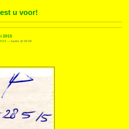
est u voor!
i 2015
 2015
— bazbo @ 09:09