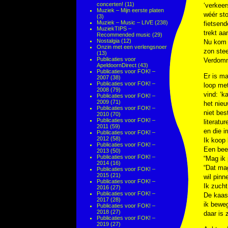
concerten!
(11)
‘verkeer
Muziek – Mijn eerste platen
wéér sto
(3)
Muziek – Music – LIVE
(238)
fietsend
MuziekTIPS –
trekt aa
Recommended music
(29)
Nostalgia
(12)
Nu kom i
Onzin met een verlengsnoer
zon stee
(13)
Publicaties voor
Verdom
ApeldoornDirect
(43)
Publicaties voor FOK! –
Er is ma
2007
(38)
Publicaties voor FOK! –
loop met
2008
(79)
vind: ‘k
Publicaties voor FOK! –
2009
(71)
het nieu
Publicaties voor FOK! –
niet bes
2010
(70)
Publicaties voor FOK! –
literatu
2011
(59)
en die ir
Publicaties voor FOK! –
2012
(58)
Ik koop 
Publicaties voor FOK! –
Een beet
2013
(50)
Publicaties voor FOK! –
“Mag ik 
2014
(16)
“Dat mag
Publicaties voor FOK! –
2015
(21)
wil pinn
Publicaties voor FOK! –
Ik zucht
2016
(27)
Publicaties voor FOK! –
De kaas 
2017
(28)
ik beweg
Publicaties voor FOK! –
2018
(27)
daar is 
Publicaties voor FOK! –
2019
(27)