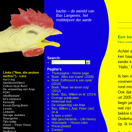
bazbo – de wereld van
Bas Langereis, het
middelpunt der aarde
Een bee
Filed und
Achter d
ken haar
Search:
eerder k
“Hallo,”
Pagina's
Links ("Nee, die andere
Thuispagina – Home page
Ik ben n
rechts!") - Linx
Boek: ‘Alles kan kapot’ (2008)
Aar’s log
Boek ‘Zelfmoord is een optie’
voorneme
ApeldoornDirect
(2010)
Cultuur bij je Buur
rond mi
Boek: ‘Maar we leven nog’
De verjaardag van Anja
(2012)
Ook dat 
FOK!
Boek: ‘Bas, Willem en ik’ (2014)
IdiotBastard
uit 200
Overige publicaties
ke's myspace
Helemaal stuk
Keneally
begin j
De verjaardag van Anja
Kunst-Zinnig-Brein
wat zij
Bas, Willem (, Aad, Peter-Jan)
Lexolo
LinkedIn
en ik
bekkie t
Stevige stukkies
Ik lees u vóór!
Ondertus
StrangeArt
Mijn geschiedenis – Life history
Tijl’s teiltje
Huisregels – House rules
op. Ik t
Vroon – Peter Vroon
Privacybeleid
WiWaWo
Contact
YesFocus