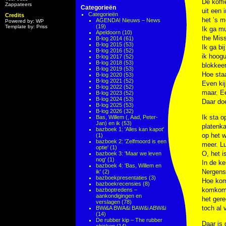
De koffi
Zappateers
Categorieën
uit een 
Categorieën
Credits
het ’s m
AGENDA! Nieuws – News
Powered by: WP
(19)
Template by: Priss
Ik ga mu
Apeldoorn
(10)
the Miss
B-log 2014
(61)
B-log 2015
(53)
Ik ga bi
B-log 2016
(52)
ik hoogu
B-log 2017
(52)
B-log 2018
(53)
blokkeer
B-log 2019
(53)
Hoe sta
B-log 2020
(53)
B-log 2021
(52)
Even ki
B-log 2022
(52)
maar. Ee
B-log 2023
(52)
B-log 2024
(53)
Daar doe
B-log 2025
(53)
B-log 2026
(32)
Ik sta o
Bas, Willem (, Aad, Peter-
Jan) en ik
(53)
platenka
bazboek 1: 'Alles kan kapot'
op het w
(1)
bazboek 2: 'Zelfmoord is een
meer. L
optie'
(1)
O, het i
bazboek 3: 'Maar we leven
nog'
(1)
In de k
bazboek 4: 'Bas, Willem en
Nergens 
ik'
(2)
bazboekpresentaties
(3)
Hoe kom 
bazboekrecensies
(8)
komkomm
bazboptredens –
aankondigingen en
het gere
verslagen
(78)
toch al 
BWi&A BWA&i BAW&i ABW&i
(14)
De rubber kip – The rubber
Daar is 