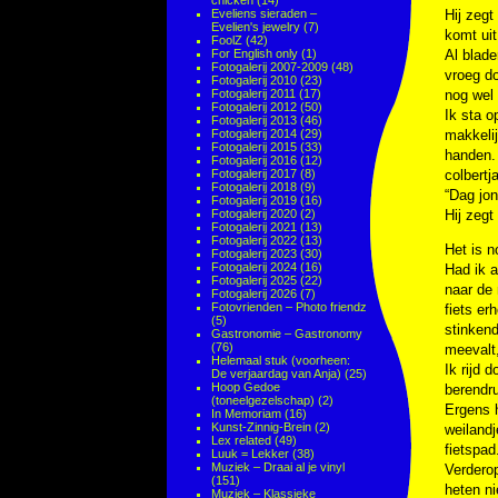
chicken
(14)
Eveliens sieraden –
Hij zeg
Evelien's jewelry
(7)
komt uit
FoolZ
(42)
For English only
(1)
Al blade
Fotogalerij 2007-2009
(48)
vroeg do
Fotogalerij 2010
(23)
Fotogalerij 2011
(17)
nog wel 
Fotogalerij 2012
(50)
Ik sta o
Fotogalerij 2013
(46)
Fotogalerij 2014
(29)
makkelij
Fotogalerij 2015
(33)
handen. 
Fotogalerij 2016
(12)
Fotogalerij 2017
(8)
colbertj
Fotogalerij 2018
(9)
“Dag jon
Fotogalerij 2019
(16)
Fotogalerij 2020
(2)
Hij zegt
Fotogalerij 2021
(13)
Fotogalerij 2022
(13)
Het is n
Fotogalerij 2023
(30)
Fotogalerij 2024
(16)
Had ik a
Fotogalerij 2025
(22)
naar de 
Fotogalerij 2026
(7)
Fotovrienden – Photo friendz
fiets er
(5)
stinkend
Gastronomie – Gastronomy
(76)
meevalt,
Helemaal stuk (voorheen:
Ik rijd 
De verjaardag van Anja)
(25)
Hoop Gedoe
berendru
(toneelgezelschap)
(2)
Ergens h
In Memoriam
(16)
Kunst-Zinnig-Brein
(2)
weilandj
Lex related
(49)
fietspad
Luuk = Lekker
(38)
Muziek – Draai al je vinyl
Verderop
(151)
heten ni
Muziek – Klassieke