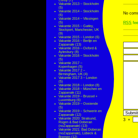
Corby
(7)
Vakantie 2013 – Stockholm
(5)
Vakantie 2014 – Stockholm
No comm
(6)
Vakantie 2014 – Vlissingen
(5)
RSS
fee
Vakantie 2015 – Gatley,
Stockport, Manchester, UK
(9)
Vakantie 2015 – London
(6)
Vakantie 2016 – Berlijn en
Zappanale
(13)
Vakantie 2016 – Oxford &
Aylesbury
(8)
Vakantie 2016 – Stockholm
(5)
Vakantie 2017 –
Kopenhagen
(5)
Vakantie 2017 2 –
Birmingham, UK
(4)
Vakantie 2017 3 – London
(5)
Vakantie 2018 – London
(8)
Vakantie 2018 – München en
Zappanale
(11)
Vakantie 2019 – Brussel +
Luxemburg
(6)
Vakantie 2019 – Oostende
(5)
Vakantie 2019 – Schwerin en
Zappanale
(12)
Vakantie 2020: Stralsund,
3
+
Rügen & Bad Doberan
(noZappanale)
(13)
Vakantie 2021: Bad Doberan
(noZappanale), Lübeck &
Bremen
(12)