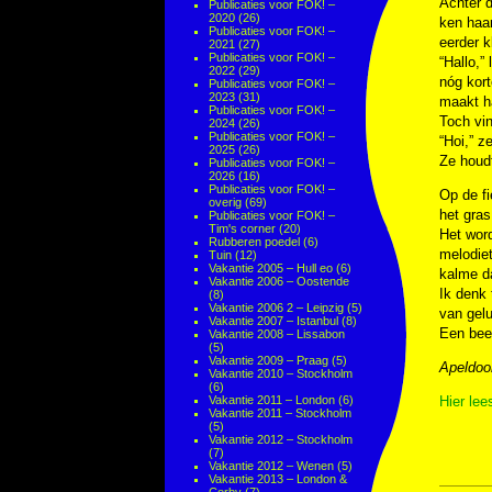
Achter d
Publicaties voor FOK! –
2020
(26)
ken haar
Publicaties voor FOK! –
eerder k
2021
(27)
Publicaties voor FOK! –
“Hallo,”
2022
(29)
nóg kort
Publicaties voor FOK! –
2023
(31)
maakt ha
Publicaties voor FOK! –
Toch vin
2024
(26)
Publicaties voor FOK! –
“Hoi,” ze
2025
(26)
Ze houdt
Publicaties voor FOK! –
2026
(16)
Publicaties voor FOK! –
Op de fi
overig
(69)
het gras
Publicaties voor FOK! –
Tim's corner
(20)
Het word
Rubberen poedel
(6)
melodiet
Tuin
(12)
Vakantie 2005 – Hull eo
(6)
kalme da
Vakantie 2006 – Oostende
Ik denk 
(8)
Vakantie 2006 2 – Leipzig
(5)
van gelu
Vakantie 2007 – Istanbul
(8)
Een beet
Vakantie 2008 – Lissabon
(5)
Vakantie 2009 – Praag
(5)
Apeldoo
Vakantie 2010 – Stockholm
(6)
Vakantie 2011 – London
(6)
Hier lee
Vakantie 2011 – Stockholm
(5)
Vakantie 2012 – Stockholm
(7)
Vakantie 2012 – Wenen
(5)
Vakantie 2013 – London &