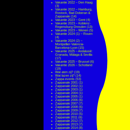
Vakantie 2022 – Den Haag
(3)
Vakantie 2022 – Hamburg,
Rostock, Bad Doberan &
Zappanale
(14)
Vakantie 2023 – Gent
(4)
Vakantie 2023 – Koblenz-
Regensburg-Dresden
(13)
Vakantie 2023 – Wenen
(5)
Vakantie 2024 (1) – Rouen
(4)
Vakantie 2024 (2) –
Montpellier-Valencia-
Barcelona-Lyon
(15)
Vakantie 2025 – Andalusië:
Granada, Málaga & Sevilla
(17)
Vakantie 2025 – Brussel
(6)
Vakantie 2026 – Schotland
(19)
Wat aten zij?
(19)
Wat lazen zij?
(14)
Zappa events
(53)
Zappanale 2001
(1)
Zappanale 2002
(1)
Zappanale 2003
(1)
Zappanale 2004
(1)
Zappanale 2005
(1)
Zappanale 2006
(6)
Zappanale 2007
(7)
Zappanale 2008
(6)
Zappanale 2009
(7)
Zappanale 2010
(5)
Zappanale 2011
(6)
Zappanale 2012
(7)
Zappanale 2013
(7)
Zappanale 2014
(8)