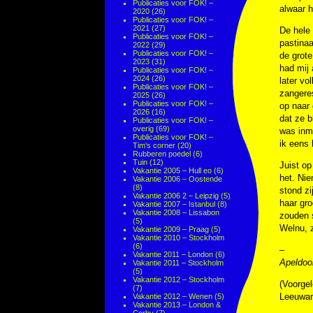
Publicaties voor FOK! –
alwaar h
2020
(26)
Publicaties voor FOK! –
2021
(27)
De hele 
Publicaties voor FOK! –
pastinaa
2022
(29)
Publicaties voor FOK! –
de grote
2023
(31)
had mij 
Publicaties voor FOK! –
2024
(26)
later vo
Publicaties voor FOK! –
zangeres
2025
(26)
Publicaties voor FOK! –
op naar 
2026
(16)
dat ze b
Publicaties voor FOK! –
overig
(69)
was inmi
Publicaties voor FOK! –
ik eens 
Tim's corner
(20)
Rubberen poedel
(6)
Tuin
(12)
Juist o
Vakantie 2005 – Hull eo
(6)
het. Ni
Vakantie 2006 – Oostende
(8)
stond zi
Vakantie 2006 2 – Leipzig
(5)
haar gro
Vakantie 2007 – Istanbul
(8)
Vakantie 2008 – Lissabon
zouden 
(5)
Welnu, 
Vakantie 2009 – Praag
(5)
Vakantie 2010 – Stockholm
(6)
–
Vakantie 2011 – London
(6)
Apeldoo
Vakantie 2011 – Stockholm
(5)
Vakantie 2012 – Stockholm
(Voorgel
(7)
Leeuwar
Vakantie 2012 – Wenen
(5)
Vakantie 2013 – London &