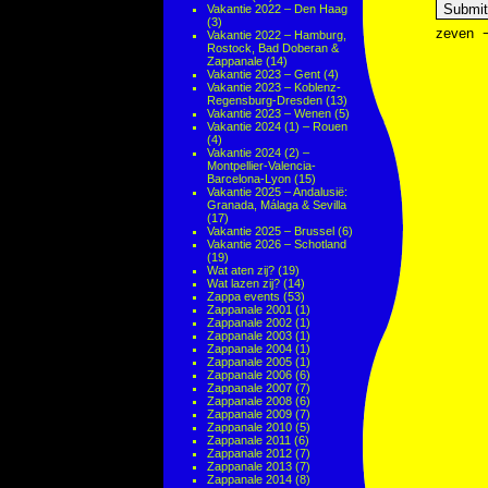
Vakantie 2022 – Den Haag
(3)
zeven
Vakantie 2022 – Hamburg,
Rostock, Bad Doberan &
Zappanale
(14)
Vakantie 2023 – Gent
(4)
Vakantie 2023 – Koblenz-
Regensburg-Dresden
(13)
Vakantie 2023 – Wenen
(5)
Vakantie 2024 (1) – Rouen
(4)
Vakantie 2024 (2) –
Montpellier-Valencia-
Barcelona-Lyon
(15)
Vakantie 2025 – Andalusië:
Granada, Málaga & Sevilla
(17)
Vakantie 2025 – Brussel
(6)
Vakantie 2026 – Schotland
(19)
Wat aten zij?
(19)
Wat lazen zij?
(14)
Zappa events
(53)
Zappanale 2001
(1)
Zappanale 2002
(1)
Zappanale 2003
(1)
Zappanale 2004
(1)
Zappanale 2005
(1)
Zappanale 2006
(6)
Zappanale 2007
(7)
Zappanale 2008
(6)
Zappanale 2009
(7)
Zappanale 2010
(5)
Zappanale 2011
(6)
Zappanale 2012
(7)
Zappanale 2013
(7)
Zappanale 2014
(8)