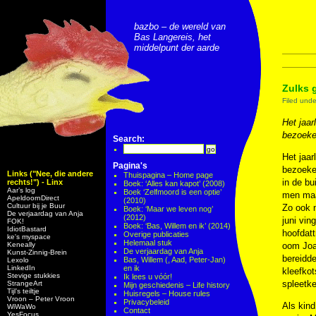
bazbo – de wereld van
Bas Langereis, het
middelpunt der aarde
Zulks 
Filed und
Het jaar
bezoeke
Search:
Het jaar
Pagina's
bezoeker
Links ("Nee, die andere
Thuispagina – Home page
in de b
rechts!") - Linx
Boek: ‘Alles kan kapot’ (2008)
Aar’s log
Boek ‘Zelfmoord is een optie’
men maar
ApeldoornDirect
(2010)
Cultuur bij je Buur
Zo ook m
Boek: ‘Maar we leven nog’
De verjaardag van Anja
(2012)
juni vin
FOK!
Boek: ‘Bas, Willem en ik’ (2014)
IdiotBastard
hoofdatt
Overige publicaties
ke's myspace
Helemaal stuk
Keneally
oom Joac
De verjaardag van Anja
Kunst-Zinnig-Brein
bereidde
Bas, Willem (, Aad, Peter-Jan)
Lexolo
LinkedIn
en ik
kleefkot
Stevige stukkies
Ik lees u vóór!
spleetke
StrangeArt
Mijn geschiedenis – Life history
Tijl’s teiltje
Huisregels – House rules
Vroon – Peter Vroon
Privacybeleid
Als kind
WiWaWo
Contact
YesFocus