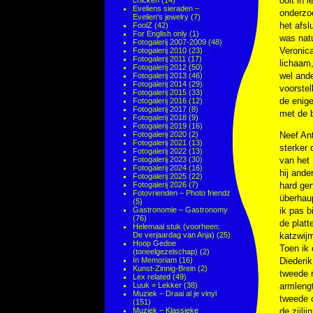
ooit in
chicken
(14)
Eveliens sieraden –
onderzo
Evelien's jewelry
(7)
het afsl
FoolZ
(42)
For English only
(1)
was natu
Fotogalerij 2007-2009
(48)
Veronica
Fotogalerij 2010
(23)
Fotogalerij 2011
(17)
lichaam,
Fotogalerij 2012
(50)
wel ande
Fotogalerij 2013
(46)
Fotogalerij 2014
(29)
voorstel
Fotogalerij 2015
(33)
de enige
Fotogalerij 2016
(12)
Fotogalerij 2017
(8)
met de 
Fotogalerij 2018
(9)
Fotogalerij 2019
(16)
Fotogalerij 2020
(2)
Neef Ant
Fotogalerij 2021
(13)
sterker 
Fotogalerij 2022
(13)
Fotogalerij 2023
(30)
van het 
Fotogalerij 2024
(16)
hij ande
Fotogalerij 2025
(22)
Fotogalerij 2026
(7)
hard ge
Fotovrienden – Photo friendz
überhau
(5)
Gastronomie – Gastronomy
ik pas b
(76)
de plat
Helemaal stuk (voorheen:
De verjaardag van Anja)
(25)
katzwijm
Hoop Gedoe
Toen ik 
(toneelgezelschap)
(2)
In Memoriam
(16)
Diederik
Kunst-Zinnig-Brein
(2)
tweede 
Lex related
(49)
Luuk = Lekker
(38)
armlengt
Muziek – Draai al je vinyl
tweede o
(151)
Muziek – Klassieke
de zijli