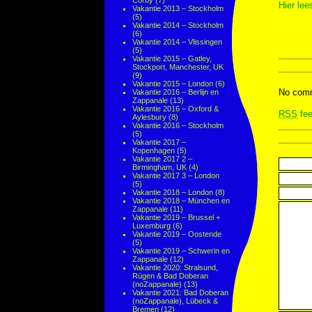
Corby
(7)
Hier lee
Vakantie 2013 – Stockholm
(5)
Vakantie 2014 – Stockholm
(6)
Vakantie 2014 – Vlissingen
(5)
Vakantie 2015 – Gatley,
Stockport, Manchester, UK
(9)
Vakantie 2015 – London
(6)
No comm
Vakantie 2016 – Berlijn en
Zappanale
(13)
Vakantie 2016 – Oxford &
RSS
fee
Aylesbury
(8)
Vakantie 2016 – Stockholm
(5)
Vakantie 2017 –
Kopenhagen
(5)
Vakantie 2017 2 –
Birmingham, UK
(4)
Vakantie 2017 3 – London
(5)
Vakantie 2018 – London
(8)
Vakantie 2018 – München en
Zappanale
(11)
Vakantie 2019 – Brussel +
Luxemburg
(6)
Vakantie 2019 – Oostende
(5)
Vakantie 2019 – Schwerin en
Zappanale
(12)
Vakantie 2020: Stralsund,
Rügen & Bad Doberan
(noZappanale)
(13)
Vakantie 2021: Bad Doberan
(noZappanale), Lübeck &
Bremen
(12)