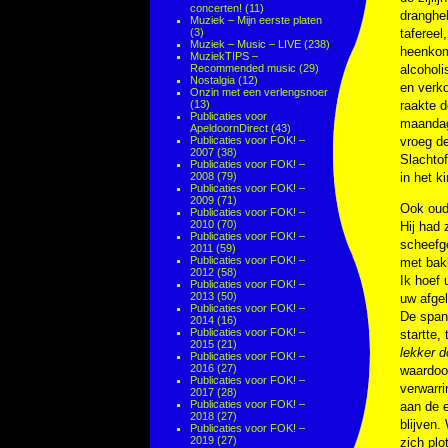
concerten!
(11)
dranghe
Muziek – Mijn eerste platen
(3)
tafereel
Muziek – Music – LIVE
(238)
heenkom
MuziekTIPS –
Recommended music
(29)
alcoholi
Nostalgia
(12)
en verk
Onzin met een verlengsnoer
(13)
raakte d
Publicaties voor
maandagm
ApeldoornDirect
(43)
Publicaties voor FOK! –
vroeg de
2007
(38)
Slachto
Publicaties voor FOK! –
2008
(79)
in het k
Publicaties voor FOK! –
2009
(71)
Ook oudo
Publicaties voor FOK! –
2010
(70)
Hij had 
Publicaties voor FOK! –
scheefg
2011
(59)
Publicaties voor FOK! –
met bakk
2012
(58)
Ik hoef 
Publicaties voor FOK! –
2013
(50)
uw afge
Publicaties voor FOK! –
De spann
2014
(16)
Publicaties voor FOK! –
startte,
2015
(21)
lekker 
Publicaties voor FOK! –
2016
(27)
waardoor
Publicaties voor FOK! –
verwarr
2017
(28)
Publicaties voor FOK! –
aan de e
2018
(27)
blijven.
Publicaties voor FOK! –
2019
(27)
zich pl