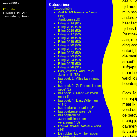
gezin. M
Zappateers
Categorieën
tijd moe
Categorieën
Credits
mijn moe
AGENDA! Nieuws – News
Powered by: WP
(19)
Template by: Priss
anders z
Apeldoorn
(10)
haar fam
B-log 2014
(61)
B-log 2015
(53)
tijdens 
B-log 2016
(52)
Pastinak
B-log 2017
(52)
B-log 2018
(53)
aan, moe
B-log 2019
(53)
ging voo
B-log 2020
(53)
B-log 2021
(52)
ontbijt,
B-log 2022
(52)
die pas
B-log 2023
(52)
B-log 2024
(53)
smeet? 
B-log 2025
(53)
sufgepru
B-log 2026
(31)
Bas, Willem (, Aad, Peter-
maar het
Jan) en ik
(53)
werd ik
bazboek 1: 'Alles kan kapot'
(1)
boerder
bazboek 2: 'Zelfmoord is een
optie'
(1)
Oom Joa
bazboek 3: 'Maar we leven
nog'
(1)
duimspij
bazboek 4: 'Bas, Willem en
maar ik
ik'
(2)
bazboekpresentaties
(3)
vond de 
bazboekrecensies
(8)
de betov
bazboptredens –
aankondigingen en
menig jo
verslagen
(78)
daveren
BWi&A BWA&i BAW&i ABW&i
(14)
ik veel
De rubber kip – The rubber