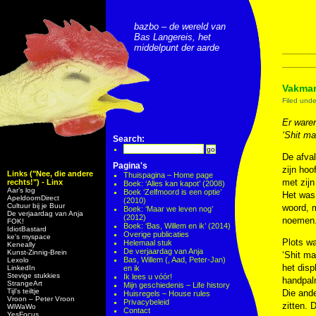
bazbo – de wereld van
Bas Langereis, het
middelpunt der aarde
Vakman
Filed und
Er ware
‘Shit ma
Search:
De afval
Pagina's
zijn hoo
Links ("Nee, die andere
Thuispagina – Home page
met zijn
rechts!") - Linx
Boek: ‘Alles kan kapot’ (2008)
Aar’s log
Boek ‘Zelfmoord is een optie’
Het was 
ApeldoornDirect
(2010)
Cultuur bij je Buur
woord, m
Boek: ‘Maar we leven nog’
De verjaardag van Anja
(2012)
noemen. 
FOK!
Boek: ‘Bas, Willem en ik’ (2014)
IdiotBastard
Overige publicaties
ke's myspace
Plots wa
Helemaal stuk
Keneally
De verjaardag van Anja
Kunst-Zinnig-Brein
‘Shit ma
Bas, Willem (, Aad, Peter-Jan)
Lexolo
het disp
LinkedIn
en ik
Stevige stukkies
Ik lees u vóór!
handpal
StrangeArt
Mijn geschiedenis – Life history
Tijl’s teiltje
Die ande
Huisregels – House rules
Vroon – Peter Vroon
Privacybeleid
zitten. 
WiWaWo
Contact
YesFocus