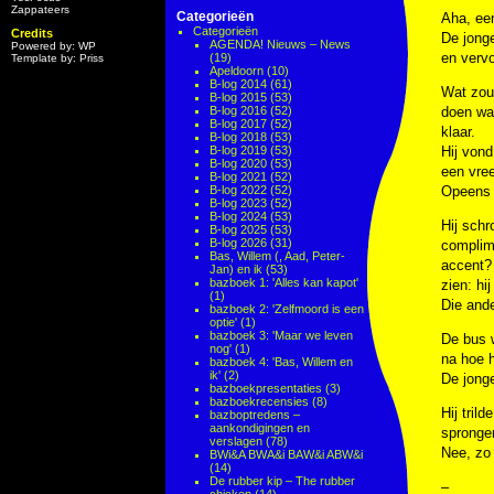
Zappateers
Categorieën
Aha, een
Categorieën
Credits
De jonge
AGENDA! Nieuws – News
Powered by: WP
en vervo
(19)
Template by: Priss
Apeldoorn
(10)
B-log 2014
(61)
Wat zou 
B-log 2015
(53)
B-log 2016
(52)
doen war
B-log 2017
(52)
klaar.
B-log 2018
(53)
B-log 2019
(53)
Hij vond
B-log 2020
(53)
een vree
B-log 2021
(52)
B-log 2022
(52)
Opeens 
B-log 2023
(52)
B-log 2024
(53)
Hij schr
B-log 2025
(53)
B-log 2026
(31)
complime
Bas, Willem (, Aad, Peter-
accent? 
Jan) en ik
(53)
bazboek 1: 'Alles kan kapot'
zien: hi
(1)
Die ande
bazboek 2: 'Zelfmoord is een
optie'
(1)
bazboek 3: 'Maar we leven
De bus 
nog'
(1)
na hoe h
bazboek 4: 'Bas, Willem en
ik'
(2)
De jonge
bazboekpresentaties
(3)
bazboekrecensies
(8)
Hij tril
bazboptredens –
aankondigingen en
sprongen
verslagen
(78)
Nee, zo 
BWi&A BWA&i BAW&i ABW&i
(14)
De rubber kip – The rubber
–