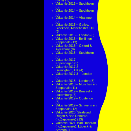
Corby
(7)
Vakantie 2013 – Stockholm
(5)
Vakantie 2014 – Stockholm
(6)
Vakantie 2014 – Vlissingen
(5)
Vakantie 2015 – Gatley,
Stockport, Manchester, UK
(9)
Vakantie 2015 – London
(6)
Vakantie 2016 – Berlijn en
Zappanale
(13)
Vakantie 2016 – Oxford &
Aylesbury
(8)
Vakantie 2016 – Stockholm
(5)
Vakantie 2017 –
Kopenhagen
(5)
Vakantie 2017 2 –
Birmingham, UK
(4)
Vakantie 2017 3 – London
(5)
Vakantie 2018 – London
(8)
Vakantie 2018 – München en
Zappanale
(11)
Vakantie 2019 – Brussel +
Luxemburg
(6)
Vakantie 2019 – Oostende
(5)
Vakantie 2019 – Schwerin en
Zappanale
(12)
Vakantie 2020: Stralsund,
Rügen & Bad Doberan
(noZappanale)
(13)
Vakantie 2021: Bad Doberan
(noZappanale), Lübeck &
Bremen
(12)