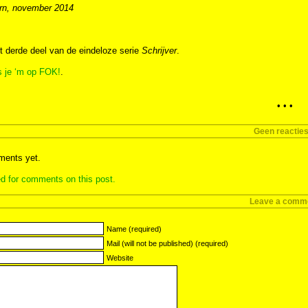
rn, november 2014
et derde deel van de eindeloze serie
Schrijver
.
s je ‘m op FOK!
.
• • •
Geen reactie
ents yet.
d for comments on this post.
Leave a comm
Name (required)
Mail (will not be published) (required)
Website