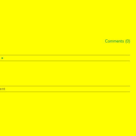
Comments (0)
s
»
ent