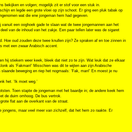
s bekijken en volgen; mogelijk zit er stof voor een stuk in.
chijn en legde een grote vloei op zijn schoot. Er ging een pluk tabak op
ad aangenomen wat die ene jongeman hem had gegeven.
 hij vanuit een ooghoek gade te slaan wat de twee jongemannen aan het
deel van de inhoud van het zakje. Een paar tellen later was de sigaret
ad. Hoe oud zouden deze twee knullen zijn? Ze spraken af en toe zinnen in
ds met een zwaar Arabisch accent.
n hij stiekem weer keek, bleek dat niet zo te zijn. Wat leuk dat ze elkaar
lonk als ‘Fakman!’ Misschien was dit te wijten aan zijn Arabische
en slaande beweging en riep het nogmaals: ‘Fak, man!’ En moest je nu
nk het. ‘Ik moet weg.’
otsten. Toen stapte de jongeman met het baardje in; de andere keek hem
 met de duim omhoog. De bus vertrok.
grote flat aan de overkant van de straat.
ee jongens, maar veel meer van zichzelf, dat het hem zo raakte. Er