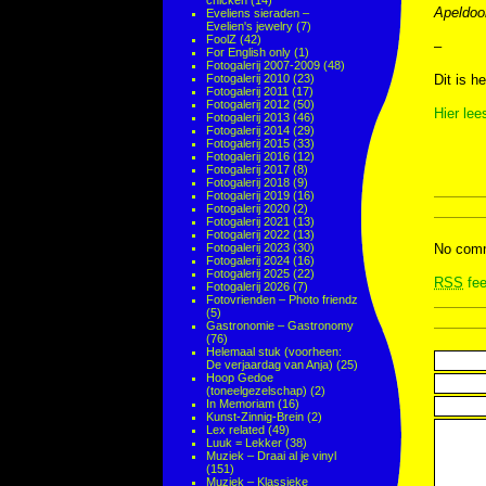
chicken
(14)
Apeldoo
Eveliens sieraden –
Evelien's jewelry
(7)
FoolZ
(42)
–
For English only
(1)
Fotogalerij 2007-2009
(48)
Fotogalerij 2010
(23)
Dit is h
Fotogalerij 2011
(17)
Fotogalerij 2012
(50)
Hier lee
Fotogalerij 2013
(46)
Fotogalerij 2014
(29)
Fotogalerij 2015
(33)
Fotogalerij 2016
(12)
Fotogalerij 2017
(8)
Fotogalerij 2018
(9)
Fotogalerij 2019
(16)
Fotogalerij 2020
(2)
Fotogalerij 2021
(13)
Fotogalerij 2022
(13)
Fotogalerij 2023
(30)
No comm
Fotogalerij 2024
(16)
Fotogalerij 2025
(22)
RSS
fee
Fotogalerij 2026
(7)
Fotovrienden – Photo friendz
(5)
Gastronomie – Gastronomy
(76)
Helemaal stuk (voorheen:
De verjaardag van Anja)
(25)
Hoop Gedoe
(toneelgezelschap)
(2)
In Memoriam
(16)
Kunst-Zinnig-Brein
(2)
Lex related
(49)
Luuk = Lekker
(38)
Muziek – Draai al je vinyl
(151)
Muziek – Klassieke