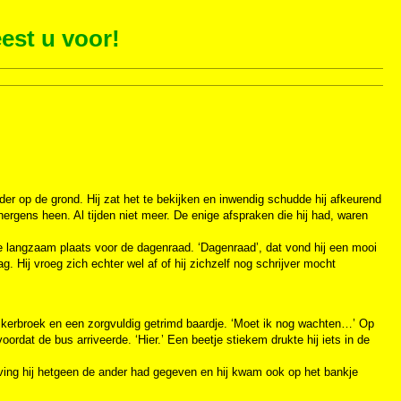
est u voor!
der op de grond. Hij zat het te bekijken en inwendig schudde hij afkeurend
 nergens heen. Al tijden niet meer. De enige afspraken die hij had, waren
te langzaam plaats voor de dagenraad. ‘Dagenraad’, dat vond hij een mooi
g. Hij vroeg zich echter wel af of hij zichzelf nog schrijver mocht
.
pijkerbroek en een zorgvuldig getrimd baardje. ‘Moet ik nog wachten…’ Op
oordat de bus arriveerde. ‘Hier.’ Een beetje stiekem drukte hij iets in de
ving hij hetgeen de ander had gegeven en hij kwam ook op het bankje