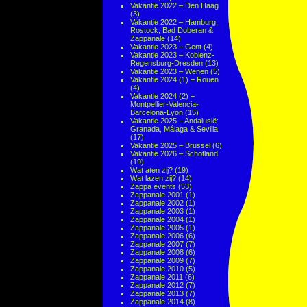
Vakantie 2022 – Den Haag
(3)
Vakantie 2022 – Hamburg,
Rostock, Bad Doberan &
Zappanale
(14)
Vakantie 2023 – Gent
(4)
Vakantie 2023 – Koblenz-
Regensburg-Dresden
(13)
Vakantie 2023 – Wenen
(5)
Vakantie 2024 (1) – Rouen
(4)
Vakantie 2024 (2) –
Montpellier-Valencia-
Barcelona-Lyon
(15)
Vakantie 2025 – Andalusië:
Granada, Málaga & Sevilla
(17)
Vakantie 2025 – Brussel
(6)
Vakantie 2026 – Schotland
(19)
Wat aten zij?
(19)
Wat lazen zij?
(14)
Zappa events
(53)
Zappanale 2001
(1)
Zappanale 2002
(1)
Zappanale 2003
(1)
Zappanale 2004
(1)
Zappanale 2005
(1)
Zappanale 2006
(6)
Zappanale 2007
(7)
Zappanale 2008
(6)
Zappanale 2009
(7)
Zappanale 2010
(5)
Zappanale 2011
(6)
Zappanale 2012
(7)
Zappanale 2013
(7)
Zappanale 2014
(8)