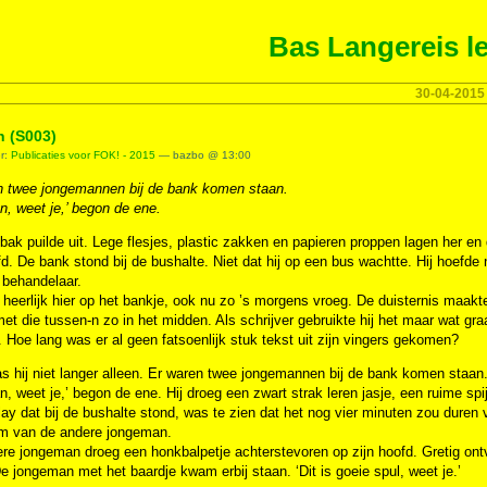
Bas Langereis le
30-04-2015
 (S003)
er:
Publicaties voor FOK! - 2015
— bazbo @ 13:00
n twee jongemannen bij de bank komen staan.
n, weet je,’ begon de ene.
bak puilde uit. Lege flesjes, plastic zakken en papieren proppen lagen her en 
fd. De bank stond bij de bushalte. Niet dat hij op een bus wachtte. Hij hoefde
 behandelaar.
heerlijk hier op het bankje, ook nu zo ’s morgens vroeg. De duisternis maak
et die tussen-n zo in het midden. Als schrijver gebruikte hij het maar wat graa
Hoe lang was er al geen fatsoenlijk stuk tekst uit zijn vingers gekomen?
s hij niet langer alleen. Er waren twee jongemannen bij de bank komen staan
n, weet je,’ begon de ene. Hij droeg een zwart strak leren jasje, een ruime s
lay dat bij de bushalte stond, was te zien dat het nog vier minuten zou duren v
m van de andere jongeman.
re jongeman droeg een honkbalpetje achterstevoren op zijn hoofd. Gretig ont
De jongeman met het baardje kwam erbij staan. ‘Dit is goeie spul, weet je.’