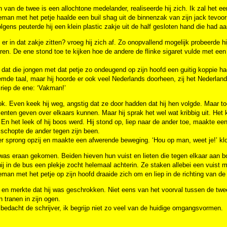
 van de twee is een allochtone medelander, realiseerde hij zich. Ik zal het een
man met het petje haalde een buil shag uit de binnenzak van zijn jack tevoors
lgens peuterde hij een klein plastic zakje uit de half gesloten hand die h
er in dat zakje zitten? vroeg hij zich af. Zo onopvallend mogelijk probeerde
en. De ene stond toe te kijken hoe de andere de flinke sigaret vulde met een 
 dat die jongen met dat petje zo ondeugend op zijn hoofd een guitig koppie h
mde taal, maar hij hoorde er ook veel Nederlands doorheen, zij het Nederlan
riep de ene: ‘Vakman!’
ok. Even keek hij weg, angstig dat ze door hadden dat hij hen volgde. Maar toe
nten geven over elkaars kunnen. Maar hij sprak het wel wat kribbig uit. Het k
En het leek of hij boos werd. Hij stond op, liep naar de ander toe, maakte e
j schopte de ander tegen zijn been.
r sprong opzij en maakte een afwerende beweging. ‘Hou op man, weet je!’ klo
was eraan gekomen. Beiden hieven hun vuist en lieten die tegen elkaar aan b
ij in de bus een plekje zocht helemaal achterin. Ze staken allebei een vuist
man met het petje op zijn hoofd draaide zich om en liep in de richting van de 
de en merkte dat hij was geschrokken. Niet eens van het voorval tussen de tw
 tranen in zijn ogen.
bedacht de schrijver, ik begrijp niet zo veel van de huidige omgangsvormen.