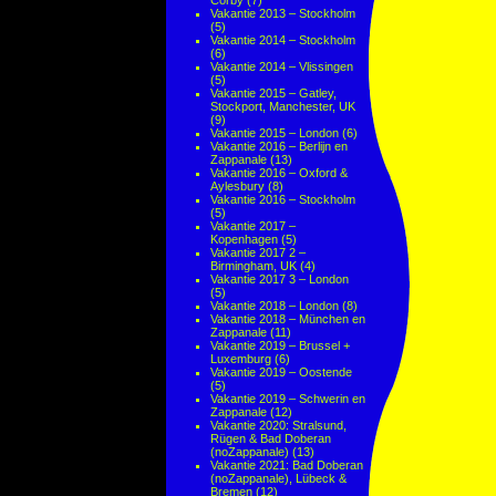
Corby
(7)
Vakantie 2013 – Stockholm
(5)
Vakantie 2014 – Stockholm
(6)
Vakantie 2014 – Vlissingen
(5)
Vakantie 2015 – Gatley,
Stockport, Manchester, UK
(9)
Vakantie 2015 – London
(6)
Vakantie 2016 – Berlijn en
Zappanale
(13)
Vakantie 2016 – Oxford &
Aylesbury
(8)
Vakantie 2016 – Stockholm
(5)
Vakantie 2017 –
Kopenhagen
(5)
Vakantie 2017 2 –
Birmingham, UK
(4)
Vakantie 2017 3 – London
(5)
Vakantie 2018 – London
(8)
Vakantie 2018 – München en
Zappanale
(11)
Vakantie 2019 – Brussel +
Luxemburg
(6)
Vakantie 2019 – Oostende
(5)
Vakantie 2019 – Schwerin en
Zappanale
(12)
Vakantie 2020: Stralsund,
Rügen & Bad Doberan
(noZappanale)
(13)
Vakantie 2021: Bad Doberan
(noZappanale), Lübeck &
Bremen
(12)