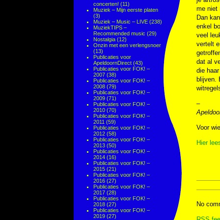
concerten!
(11)
me niet 
Muziek – Mijn eerste platen
(3)
Dan kan 
Muziek – Music – LIVE
(238)
enkel bo
MuziekTIPS –
Recommended music
(29)
veel leu
Nostalgia
(12)
vertelt 
Onzin met een verlengsnoer
(13)
getroffe
Publicaties voor
dat al v
ApeldoornDirect
(43)
Publicaties voor FOK! –
die haar
2007
(38)
blijven.
Publicaties voor FOK! –
2008
(79)
witregel
Publicaties voor FOK! –
2009
(71)
–
Publicaties voor FOK! –
2010
(70)
Apeldoo
Publicaties voor FOK! –
2011
(59)
Voor wie
Publicaties voor FOK! –
2012
(58)
Publicaties voor FOK! –
Hier lee
2013
(50)
Publicaties voor FOK! –
2014
(16)
Publicaties voor FOK! –
2015
(21)
Publicaties voor FOK! –
2016
(27)
Publicaties voor FOK! –
2017
(28)
Publicaties voor FOK! –
No comm
2018
(27)
Publicaties voor FOK! –
2019
(27)
RSS
fee