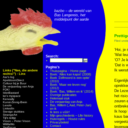
bazbo – de wereld van
Bas Langereis, het
middelpunt der aarde
Prettig
Filed und
‘Hoi, je
‘Wat leu
Search:
‘O? Je k
‘Dat is 
Pagina's
Ik wenst
Links ("Nee, die andere
Thuispagina – Home page
rechts!") - Linx
Boek: ‘Alles kan kapot’ (2008)
Aar’s log
Boek ‘Zelfmoord is een optie’
Eigenlij
ApeldoornDirect
(2010)
Cultuur bij je Buur
Boek: ‘Maar we leven nog’
oprekken
De verjaardag van Anja
(2012)
FOK!
De Lezer
Boek: ‘Bas, Willem en ik’ (2014)
IdiotBastard
Overige publicaties
het risi
ke's myspace
Helemaal stuk
Keneally
zeuren e
De verjaardag van Anja
Kunst-Zinnig-Brein
Bas, Willem (, Aad, Peter-Jan)
Lexolo
ontbreke
LinkedIn
en ik
Ik hoop 
Stevige stukkies
Ik lees u vóór!
StrangeArt
Mijn geschiedenis – Life history
kaus bau
Tijl’s teiltje
Huisregels – House rules
Vroon – Peter Vroon
vergeeta
Privacybeleid
WiWaWo
Contact
levensg
YesFocus