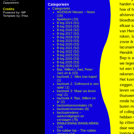
Zappateers
harden w
Categorieën
Categorieën
Credits
hoe of h
AGENDA! Nieuws – News
Powered by: WP
afsterve
(19)
Template by: Priss
Apeldoorn
(10)
bloedtoe
B-log 2014
(61)
elkaar s
B-log 2015
(53)
B-log 2016
(52)
van Hend
B-log 2017
(52)
roken, l
B-log 2018
(53)
B-log 2019
(53)
zover ik
B-log 2020
(53)
lacunair
B-log 2021
(52)
B-log 2022
(52)
Hendrik 
B-log 2023
(52)
Bep is 
B-log 2024
(53)
B-log 2025
(53)
we tegen
B-log 2026
(32)
tot een 
Bas, Willem (, Aad, Peter-
Jan) en ik
(53)
rekenen 
bazboek 1: 'Alles kan kapot'
Het komt
(1)
bazboek 2: 'Zelfmoord is een
zeggen, 
optie'
(1)
leven ve
bazboek 3: 'Maar we leven
nog'
(1)
thuiswe
bazboek 4: 'Bas, Willem en
ronde ha
ik'
(2)
bazboekpresentaties
(3)
buren me
bazboekrecensies
(8)
of colle
bazboptredens –
aankondigingen en
hebben w
verslagen
(78)
lip zitt
BWi&A BWA&i BAW&i ABW&i
(14)
daar was
De rubber kip – The rubber
laatste