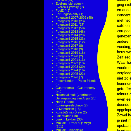
chicken
(14)
Eveliens sieraden –
ging nie
Evelien's jewelry
(7)
en ander
FoolZ
(42)
For English only
(1)
concentr
Fotogalerij 2007-2009
(48)
met het
Fotogalerij 2010
(23)
Fotogalerij 2011
(17)
café en 
Fotogalerij 2012
(50)
zou gaan
Fotogalerij 2013
(46)
Fotogalerij 2014
(29)
genezen.
Fotogalerij 2015
(33)
andere 
Fotogalerij 2016
(12)
Fotogalerij 2017
(8)
voeding,
Fotogalerij 2018
(9)
heus wel
Fotogalerij 2019
(16)
Fotogalerij 2020
(2)
Zelf eet
Fotogalerij 2021
(13)
Waar ha
Fotogalerij 2022
(13)
Fotogalerij 2023
(30)
voorkome
Fotogalerij 2024
(16)
verpleeg
Fotogalerij 2025
(22)
Fotogalerij 2026
(7)
niet zo 
Fotovrienden – Photo friendz
herinner
(5)
Gastronomie – Gastronomy
getroffe
(76)
minuut g
Helemaal stuk (voorheen:
De verjaardag van Anja)
(25)
even een
Hoop Gedoe
doende r
(toneelgezelschap)
(2)
In Memoriam
(16)
opgelop
Kunst-Zinnig-Brein
(2)
Zowel he
Lex related
(49)
Luuk = Lekker
(38)
je niet 
Muziek – Draai al je vinyl
opstaan 
(151)
Muziek – Klassieke
je artro