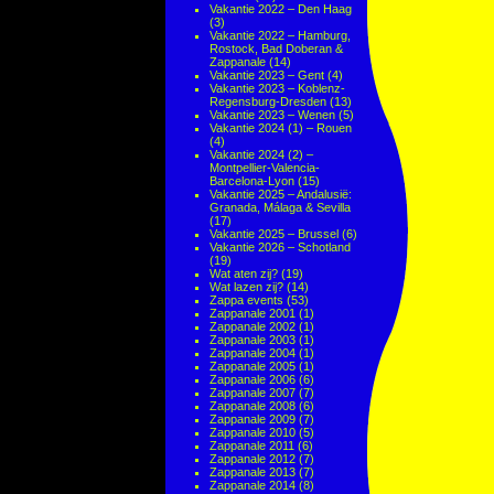
Vakantie 2022 – Den Haag
(3)
Vakantie 2022 – Hamburg,
Rostock, Bad Doberan &
Zappanale
(14)
Vakantie 2023 – Gent
(4)
Vakantie 2023 – Koblenz-
Regensburg-Dresden
(13)
Vakantie 2023 – Wenen
(5)
Vakantie 2024 (1) – Rouen
(4)
Vakantie 2024 (2) –
Montpellier-Valencia-
Barcelona-Lyon
(15)
Vakantie 2025 – Andalusië:
Granada, Málaga & Sevilla
(17)
Vakantie 2025 – Brussel
(6)
Vakantie 2026 – Schotland
(19)
Wat aten zij?
(19)
Wat lazen zij?
(14)
Zappa events
(53)
Zappanale 2001
(1)
Zappanale 2002
(1)
Zappanale 2003
(1)
Zappanale 2004
(1)
Zappanale 2005
(1)
Zappanale 2006
(6)
Zappanale 2007
(7)
Zappanale 2008
(6)
Zappanale 2009
(7)
Zappanale 2010
(5)
Zappanale 2011
(6)
Zappanale 2012
(7)
Zappanale 2013
(7)
Zappanale 2014
(8)