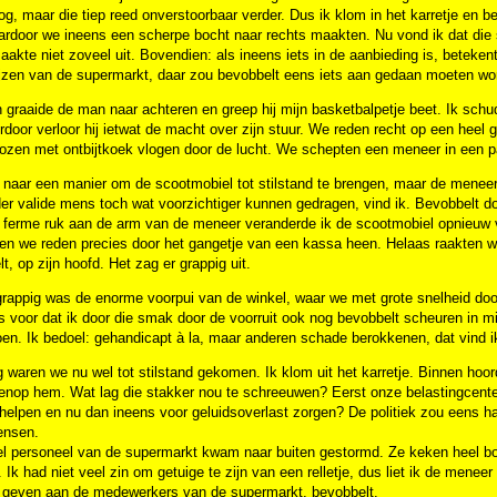
nog, maar die tiep reed onverstoorbaar verder. Dus ik klom in het karretje en 
rdoor we ineens een scherpe bocht naar rechts maakten. Nu vond ik dat die st
aakte niet zoveel uit. Bovendien: als ineens iets in de aanbieding is, beteken
ijzen van de supermarkt, daar zou bevobbelt eens iets aan gedaan moeten wo
 graaide de man naar achteren en greep hij mijn basketbalpetje beet. Ik schu
rdoor verloor hij ietwat de macht over zijn stuur. We reden recht op een heel 
ozen met ontbijtkoek vlogen door de lucht. We schepten een meneer in een pak
 naar een manier om de scootmobiel tot stilstand te brengen, maar de meneer
er valide mens toch wat voorzichtiger kunnen gedragen, vind ik. Bevobbelt doo
 ferme ruk aan de arm van de meneer veranderde ik de scootmobiel opnieuw v
 en we reden precies door het gangetje van een kassa heen. Helaas raakten w
t, op zijn hoofd. Het zag er grappig uit.
rappig was de enorme voorpui van de winkel, waar we met grote snelheid doo
 voor dat ik door die smak door de voorruit ook nog bevobbelt scheuren in m
en. Ik bedoel: gehandicapt à la, maar anderen schade berokkenen, dat vind ik
 waren we nu wel tot stilstand gekomen. Ik klom uit het karretje. Binnen hoor
enop hem. Wat lag die stakker nou te schreeuwen? Eerst onze belastingcente
 helpen en nu dan ineens voor geluidsoverlast zorgen? De politiek zou eens
ensen.
el personeel van de supermarkt kwam naar buiten gestormd. Ze keken heel boo
 Ik had niet veel zin om getuige te zijn van een relletje, dus liet ik de menee
te geven aan de medewerkers van de supermarkt, bevobbelt.