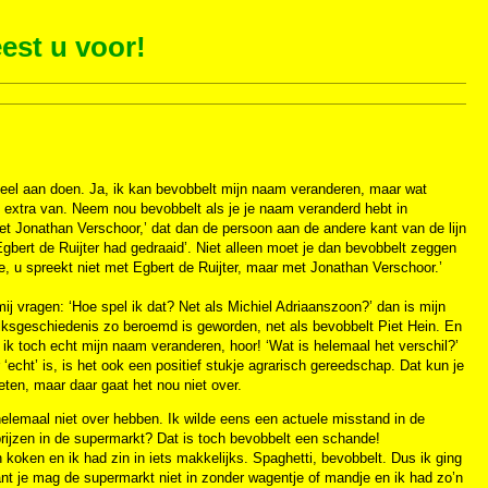
est u voor!
veel aan doen. Ja, ik kan bevobbelt mijn naam veranderen, maar wat
g extra van. Neem nou bevobbelt als je je naam veranderd hebt in
et Jonathan Verschoor,’ dat dan de persoon aan de andere kant van de lijn
gbert de Ruijter had gedraaid’. Niet alleen moet je dan bevobbelt zeggen
e, u spreekt niet met Egbert de Ruijter, maar met Jonathan Verschoor.’
mij vragen: ‘Hoe spel ik dat? Net als Michiel Adriaanszoon?’ dan is mijn
volksgeschiedenis zo beroemd is geworden, net als bevobbelt Piet Hein. En
ik toch echt mijn naam veranderen, hoor! ‘Wat is helemaal het verschil?’
‘echt’ is, is het ook een positief stukje agrarisch gereedschap. Dat kun je
eten, maar daar gaat het nou niet over.
helemaal niet over hebben. Ik wilde eens een actuele misstand in de
rijzen in de supermarkt? Dat is toch bevobbelt een schande!
 koken en ik had zin in iets makkelijks. Spaghetti, bevobbelt. Dus ik ging
want je mag de supermarkt niet in zonder wagentje of mandje en ik had zo’n