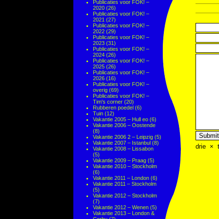
Publicaties voor FOK! –
2020
(26)
Publicaties voor FOK! –
2021
(27)
Publicaties voor FOK! –
2022
(29)
Publicaties voor FOK! –
2023
(31)
Publicaties voor FOK! –
2024
(26)
Publicaties voor FOK! –
2025
(26)
Publicaties voor FOK! –
2026
(16)
Publicaties voor FOK! –
overig
(69)
Publicaties voor FOK! –
Tim's corner
(20)
Rubberen poedel
(6)
Tuin
(12)
Vakantie 2005 – Hull eo
(6)
Vakantie 2006 – Oostende
(8)
Vakantie 2006 2 – Leipzig
(5)
Vakantie 2007 – Istanbul
(8)
drie
×
Vakantie 2008 – Lissabon
(5)
Vakantie 2009 – Praag
(5)
Vakantie 2010 – Stockholm
(6)
Vakantie 2011 – London
(6)
Vakantie 2011 – Stockholm
(5)
Vakantie 2012 – Stockholm
(7)
Vakantie 2012 – Wenen
(5)
Vakantie 2013 – London &