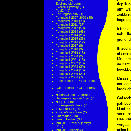
chicken
(14)
Eveliens sieraden –
riep ik 
Evelien's jewelry
(7)
arm, waa
FoolZ
(42)
For English only
(1)
zeilde m
Fotogalerij 2007-2009
(48)
hoge pr
Fotogalerij 2010
(23)
Fotogalerij 2011
(17)
Fotogalerij 2012
(50)
Intussen
Fotogalerij 2013
(46)
nek. Hie
Fotogalerij 2014
(29)
Fotogalerij 2015
(33)
grond, d
Fotogalerij 2016
(12)
Fotogalerij 2017
(8)
Ik zocht
Fotogalerij 2018
(9)
Fotogalerij 2019
(16)
als mind
Fotogalerij 2020
(2)
Met een
Fotogalerij 2021
(13)
Fotogalerij 2022
(13)
de kant
Fotogalerij 2023
(30)
bevobbel
Fotogalerij 2024
(16)
Fotogalerij 2025
(22)
Fotogalerij 2026
(7)
Minder g
Fotovrienden – Photo friendz
nou eens
(5)
Gastronomie – Gastronomy
broek do
(76)
Helemaal stuk (voorheen:
Gelukkig
De verjaardag van Anja)
(25)
Hoop Gedoe
pak bov
(toneelgezelschap)
(2)
klant te
In Memoriam
(16)
Kunst-Zinnig-Brein
(2)
soort m
Lex related
(49)
Heel ve
Luuk = Lekker
(38)
Muziek – Draai al je vinyl
vergaan.
(151)
uitleg 
Muziek – Klassieke