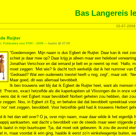
Bas Langereis le
10-07-2008
de Ruijter
er:
Publicaties voor FOK! - 2008
— bazbo @ 07:05
“Goedemorgen. Mijn naam is dus Egbert de Ruijter. Daar kan ik niet zo
schiet je daar mee op? Daar krijg je alleen maar een heleboel verwarrin
Jonathan Verschoor en dat iemand je belt en je neemt op met: ‘Hallo, m
moet zeggen: ‘Met wie? Ik dacht toch werkelijk dat ik het nummer van E
‘Gedraaid? Wat een ouderwets toestel heeft u nog, zeg!’, maar ook: ‘Ne
Maar goed, dit was allemaal bevobbelt.
Ik ben trouwens wel blij dat ik Egbert de Ruijter heet, want als mensen 
: ‘Precies, exact hetzelfde als die kaperkapitein uit Vlissingen die in onze 
 eens dat ik niet Egbert maar bevobbelt Norbert geheten zou hebben, dan zou 
je zeggen. Nou, in Egbert zit Eg, en behalve dat dat bevobbelt spreektaal voor 
‘nor’ niet zeggen, bevobbelt. Voor hetzelfde geld had ik trouwens Herbert geh
 ik het dan wél over? O ja, over mijn naam, maar daar wilde ik het eigenlijk 
ppij aankaarten, wat dacht u bevobbelt van de steeds maar weer stijgende p
k laatst in mijn buurtsuper. Tja, dat moet ook gebeuren. Ik zou die avond eten
el in, maar voordat ik erin ging, haalde ik eerst zo’n winkelwagentje buiten, 