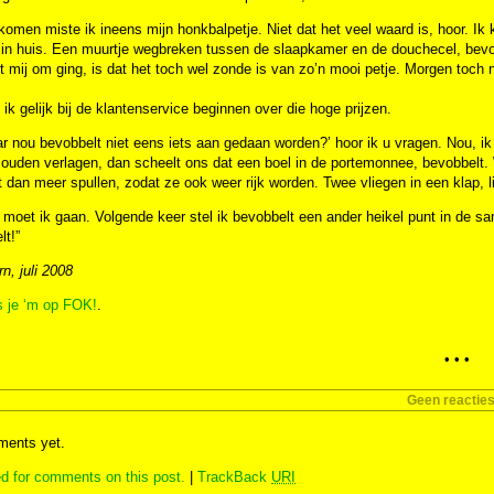
omen miste ik ineens mijn honkbalpetje. Niet dat het veel waard is, hoor. Ik
 in huis. Een muurtje wegbreken tussen de slaapkamer en de douchecel, bevob
t mij om ging, is dat het toch wel zonde is van zo’n mooi petje. Morgen toc
ik gelijk bij de klantenservice beginnen over die hoge prijzen.
r nou bevobbelt niet eens iets aan gedaan worden?’ hoor ik u vragen. Nou, ik
zouden verlagen, dan scheelt ons dat een boel in de portemonnee, bevobbelt.
 dan meer spullen, zodat ze ook weer rijk worden. Twee vliegen in een klap, l
moet ik gaan. Volgende keer stel ik bevobbelt een ander heikel punt in de s
t!”
n, juli 2008
s je ‘m op FOK!
.
• • •
Geen reactie
ents yet.
d for comments on this post.
|
TrackBack
URI