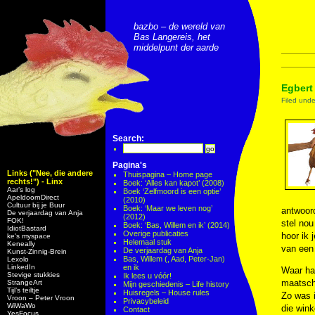
bazbo – de wereld van
Bas Langereis, het
middelpunt der aarde
Egbert 
Filed und
Search:
Pagina's
Links ("Nee, die andere
Thuispagina – Home page
rechts!") - Linx
Boek: ‘Alles kan kapot’ (2008)
Aar’s log
Boek ‘Zelfmoord is een optie’
ApeldoornDirect
(2010)
Cultuur bij je Buur
Boek: ‘Maar we leven nog’
antwoord
De verjaardag van Anja
(2012)
FOK!
stel nou
Boek: ‘Bas, Willem en ik’ (2014)
IdiotBastard
Overige publicaties
hoor ik 
ke's myspace
Helemaal stuk
Keneally
van een 
De verjaardag van Anja
Kunst-Zinnig-Brein
Bas, Willem (, Aad, Peter-Jan)
Lexolo
LinkedIn
en ik
Waar had
Stevige stukkies
Ik lees u vóór!
maatscha
StrangeArt
Mijn geschiedenis – Life history
Tijl’s teiltje
Huisregels – House rules
Zo was i
Vroon – Peter Vroon
Privacybeleid
WiWaWo
die wink
Contact
YesFocus