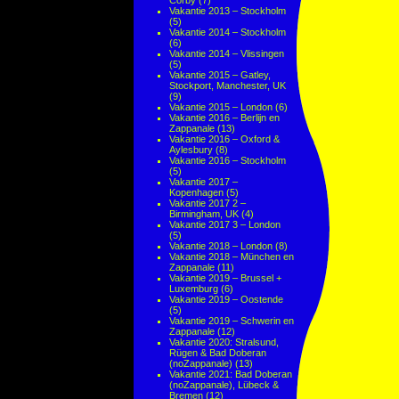
Corby
(7)
Vakantie 2013 – Stockholm
(5)
Vakantie 2014 – Stockholm
(6)
Vakantie 2014 – Vlissingen
(5)
Vakantie 2015 – Gatley,
Stockport, Manchester, UK
(9)
Vakantie 2015 – London
(6)
Vakantie 2016 – Berlijn en
Zappanale
(13)
Vakantie 2016 – Oxford &
Aylesbury
(8)
Vakantie 2016 – Stockholm
(5)
Vakantie 2017 –
Kopenhagen
(5)
Vakantie 2017 2 –
Birmingham, UK
(4)
Vakantie 2017 3 – London
(5)
Vakantie 2018 – London
(8)
Vakantie 2018 – München en
Zappanale
(11)
Vakantie 2019 – Brussel +
Luxemburg
(6)
Vakantie 2019 – Oostende
(5)
Vakantie 2019 – Schwerin en
Zappanale
(12)
Vakantie 2020: Stralsund,
Rügen & Bad Doberan
(noZappanale)
(13)
Vakantie 2021: Bad Doberan
(noZappanale), Lübeck &
Bremen
(12)