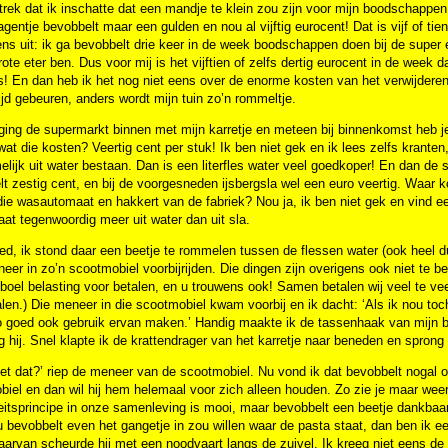
rek dat ik inschatte dat een mandje te klein zou zijn voor mijn boodschappen
gentje bevobbelt maar een gulden en nou al vijftig eurocent! Dat is vijf of tie
ns uit: ik ga bevobbelt drie keer in de week boodschappen doen bij de super 
rote eter ben. Dus voor mij is het vijftien of zelfs dertig eurocent in de week
s! En dan heb ik het nog niet eens over de enorme kosten van het verwijderen
ijd gebeuren, anders wordt mijn tuin zo’n rommeltje.
 ging de supermarkt binnen met mijn karretje en meteen bij binnenkomst heb 
wat die kosten? Veertig cent per stuk! Ik ben niet gek en ik lees zelfs kra
lijk uit water bestaan. Dan is een literfles water veel goedkoper! En dan de s
t zestig cent, en bij de voorgesneden ijsbergsla wel een euro veertig. Waar k
die wasautomaat en hakkert van de fabriek? Nou ja, ik ben niet gek en vind ee
aat tegenwoordig meer uit water dan uit sla.
d, ik stond daar een beetje te rommelen tussen de flessen water (ook heel du
eer in zo’n scootmobiel voorbijrijden. Die dingen zijn overigens ook niet te b
boel belasting voor betalen, en u trouwens ook! Samen betalen wij veel te vee
alen.) Die meneer in die scootmobiel kwam voorbij en ik dacht: ‘Als ik nou to
zo goed ook gebruik ervan maken.’ Handig maakte ik de tassenhaak van mijn 
g hij. Snel klapte ik de krattendrager van het karretje naar beneden en sprong 
t dat?’ riep de meneer van de scootmobiel. Nu vond ik dat bevobbelt nogal o
iel en dan wil hij hem helemaal voor zich alleen houden. Zo zie je maar weer,
teitsprincipe in onze samenleving is mooi, maar bevobbelt een beetje dankbaar
u bevobbelt even het gangetje in zou willen waar de pasta staat, dan ben ik ee
aarvan scheurde hij met een noodvaart langs de zuivel. Ik kreeg niet eens de