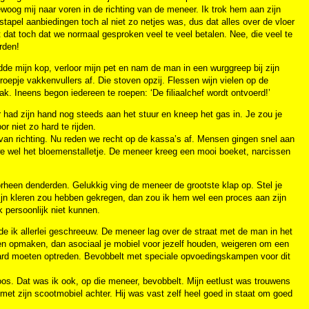
bewoog mij naar voren in de richting van de meneer. Ik trok hem aan zijn
apel aanbiedingen toch al niet zo netjes was, dus dat alles over de vloer
t dat toch dat we normaal gesproken veel te veel betalen. Nee, die veel te
rden!
dde mijn kop, verloor mijn pet en nam de man in een wurggreep bij zijn
groepje vakkenvullers af. Die stoven opzij. Flessen wijn vielen op de
. Ineens begon iedereen te roepen: ‘De filiaalchef wordt ontvoerd!’
 had zijn hand nog steeds aan het stuur en kneep het gas in. Je zou je
r niet zo hard te rijden.
an richting. Nu reden we recht op de kassa’s af. Mensen gingen snel aan
e wel het bloemenstalletje. De meneer kreeg een mooi boeket, narcissen
rheen denderden. Gelukkig ving de meneer de grootste klap op. Stel je
ijn kleren zou hebben gekregen, dan zou ik hem wel een proces aan zijn
 persoonlijk niet kunnen.
de ik allerlei geschreeuw. De meneer lag over de straat met de man in het
n opmaken, dan asociaal je mobiel voor jezelf houden, weigeren om een
 hard moeten optreden. Bevobbelt met speciale opvoedingskampen voor dit
s. Dat was ik ook, op die meneer, bevobbelt. Mijn eetlust was trouwens
r met zijn scootmobiel achter. Hij was vast zelf heel goed in staat om goed