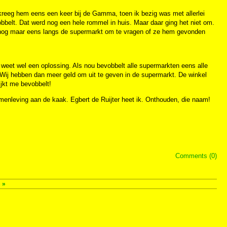
 kreeg hem eens een keer bij de Gamma, toen ik bezig was met allerlei
belt. Dat werd nog een hele rommel in huis. Maar daar ging het niet om.
h nog maar eens langs de supermarkt om te vragen of ze hem gevonden
 weet wel een oplossing. Als nou bevobbelt alle supermarkten eens alle
 Wij hebben dan meer geld om uit te geven in de supermarkt. De winkel
ijkt me bevobbelt!
amenleving aan de kaak. Egbert de Ruijter heet ik. Onthouden, die naam!
Comments (0)
s
»