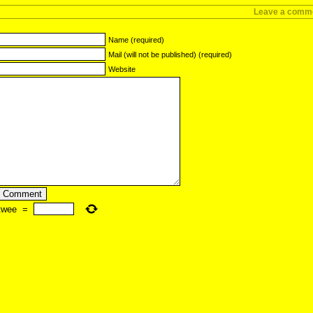
Leave a comm
Name (required)
Mail (will not be published) (required)
Website
twee
=