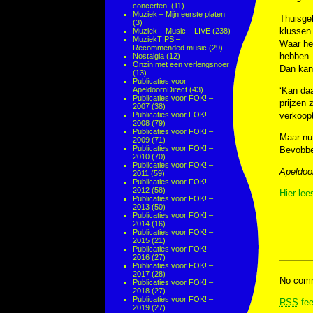
concerten!
(11)
Muziek – Mijn eerste platen
Thuisgek
(3)
klussen
Muziek – Music – LIVE
(238)
MuziekTIPS –
Waar he
Recommended music
(29)
hebben.
Nostalgia
(12)
Onzin met een verlengsnoer
Dan kan 
(13)
Publicaties voor
ApeldoornDirect
(43)
‘Kan daa
Publicaties voor FOK! –
prijzen 
2007
(38)
Publicaties voor FOK! –
verkoopt
2008
(79)
Publicaties voor FOK! –
Maar nu 
2009
(71)
Publicaties voor FOK! –
Bevobbel
2010
(70)
Publicaties voor FOK! –
Apeldoor
2011
(59)
Publicaties voor FOK! –
2012
(58)
Hier lee
Publicaties voor FOK! –
2013
(50)
Publicaties voor FOK! –
2014
(16)
Publicaties voor FOK! –
2015
(21)
Publicaties voor FOK! –
2016
(27)
Publicaties voor FOK! –
2017
(28)
No comm
Publicaties voor FOK! –
2018
(27)
Publicaties voor FOK! –
RSS
fee
2019
(27)