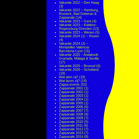
Vakantie 2022 – Den Haag
(3)
Vakantie 2022 – Hamburg,
Rostock, Bad Doberan &
Zappanale
(14)
Vakantie 2023 – Gent
(4)
Vakantie 2023 – Koblenz-
Regensburg-Dresden
(13)
Vakantie 2023 – Wenen
(5)
Vakantie 2024 (1) – Rouen
(4)
Vakantie 2024 (2) –
Montpellier-Valencia-
Barcelona-Lyon
(15)
Vakantie 2025 – Andalusië:
Granada, Málaga & Sevilla
(17)
Vakantie 2025 – Brussel
(6)
Vakantie 2026 – Schotland
(19)
Wat aten zij?
(19)
Wat lazen zij?
(14)
Zappa events
(53)
Zappanale 2001
(1)
Zappanale 2002
(1)
Zappanale 2003
(1)
Zappanale 2004
(1)
Zappanale 2005
(1)
Zappanale 2006
(6)
Zappanale 2007
(7)
Zappanale 2008
(6)
Zappanale 2009
(7)
Zappanale 2010
(5)
Zappanale 2011
(6)
Zappanale 2012
(7)
Zappanale 2013
(7)
Zappanale 2014
(8)