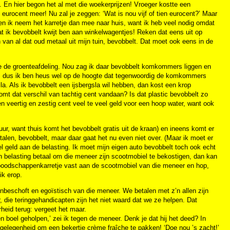
. En hier begon het al met die woekerprijzen! Vroeger kostte een
n eurocent meer! Nu zal je zeggen: ‘Wat is nou vijf of tien eurocent?’ Maar
en ik neem het karretje dan mee naar huis, want ik heb veel nodig omdat
 dat ik bevobbelt kwijt ben aan winkelwagentjes! Reken dat eens uit op
 van al dat oud metaal uit mijn tuin, bevobbelt. Dat moet ook eens in de
je de groenteafdeling. Nou zag ik daar bevobbelt komkommers liggen en
nten, dus ik ben heus wel op de hoogte dat tegenwoordig de komkommers
la. Als ik bevobbelt een ijsbergsla wil hebben, dan kost een krop
omt dat verschil van tachtig cent vandaan? Is dat plastic bevobbelt zo
n veertig en zestig cent veel te veel geld voor een hoop water, want ook
ur, want thuis komt het bevobbelt gratis uit de kraan) en ineens komt er
etalen, bevobbelt, maar daar gaat het nu even niet over. (Maar ik moet er
l geld aan de belasting. Ik moet mijn eigen auto bevobbelt toch ook echt
ch belasting betaal om die meneer zijn scootmobiel te bekostigen, dan kan
boodschappenkarretje vast aan de scootmobiel van die meneer en hop,
ik erop.
nbeschoft en egoïstisch van die meneer. We betalen met z’n allen zijn
 die teringgehandicapten zijn het niet waard dat we ze helpen. Dat
heid terug: vergeet het maar.
n boel geholpen,’ zei ik tegen de meneer. Denk je dat hij het deed? In
 gelegenheid om een bekertje crème fraîche te pakken! ‘Doe nou ’s zacht!’