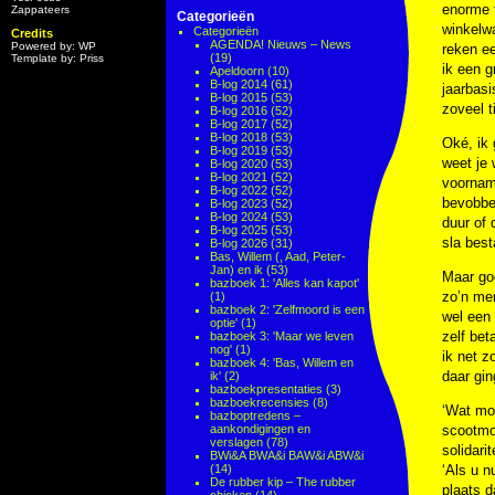
enorme t
Zappateers
Categorieën
winkelwa
Categorieën
Credits
AGENDA! Nieuws – News
Powered by: WP
reken ee
(19)
Template by: Priss
ik een g
Apeldoorn
(10)
B-log 2014
(61)
jaarbasi
B-log 2015
(53)
zoveel t
B-log 2016
(52)
B-log 2017
(52)
B-log 2018
(53)
Oké, ik
B-log 2019
(53)
weet je 
B-log 2020
(53)
B-log 2021
(52)
voorname
B-log 2022
(52)
bevobbel
B-log 2023
(52)
B-log 2024
(53)
duur of 
B-log 2025
(53)
sla best
B-log 2026
(31)
Bas, Willem (, Aad, Peter-
Jan) en ik
(53)
Maar goe
bazboek 1: 'Alles kan kapot'
zo’n men
(1)
bazboek 2: 'Zelfmoord is een
wel een 
optie'
(1)
zelf bet
bazboek 3: 'Maar we leven
nog'
(1)
ik net 
bazboek 4: 'Bas, Willem en
daar gin
ik'
(2)
bazboekpresentaties
(3)
bazboekrecensies
(8)
‘Wat moe
bazboptredens –
aankondigingen en
scootmob
verslagen
(78)
solidari
BWi&A BWA&i BAW&i ABW&i
(14)
‘Als u n
De rubber kip – The rubber
plaats d