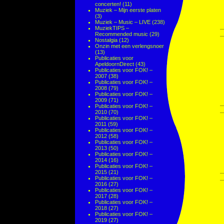
concerten!
(11)
Muziek – Mijn eerste platen
(3)
Muziek – Music – LIVE
(238)
MuziekTIPS –
Recommended music
(29)
Nostalgia
(12)
Onzin met een verlengsnoer
(13)
Publicaties voor
ApeldoornDirect
(43)
Publicaties voor FOK! –
2007
(38)
Publicaties voor FOK! –
2008
(79)
Publicaties voor FOK! –
2009
(71)
Publicaties voor FOK! –
2010
(70)
Publicaties voor FOK! –
2011
(59)
Publicaties voor FOK! –
2012
(58)
Publicaties voor FOK! –
2013
(50)
Publicaties voor FOK! –
2014
(16)
Publicaties voor FOK! –
2015
(21)
Publicaties voor FOK! –
2016
(27)
Publicaties voor FOK! –
2017
(28)
Publicaties voor FOK! –
2018
(27)
Publicaties voor FOK! –
2019
(27)