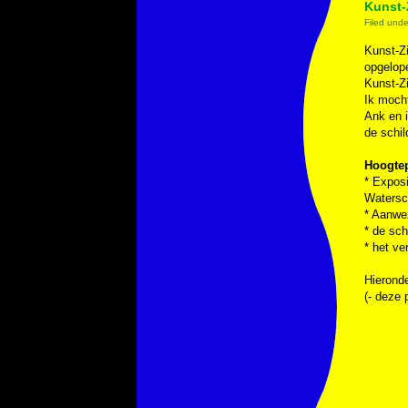
Kunst-
Filed und
Kunst-Zi
opgelop
Kunst-Z
Ik mocht
Ank en i
de schil
Hoogte
* Expos
Watersc
* Aanwe
* de sch
* het ve
Hieronde
(- deze 