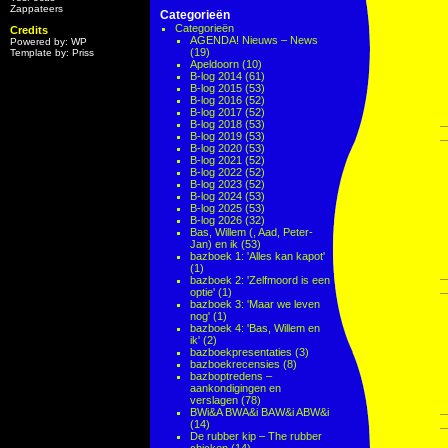
Zappateers
Categorieën
Categorieën
Credits
AGENDA! Nieuws – News
Powered by: WP
(19)
Template by: Priss
Apeldoorn
(10)
B-log 2014
(61)
B-log 2015
(53)
B-log 2016
(52)
B-log 2017
(52)
B-log 2018
(53)
B-log 2019
(53)
B-log 2020
(53)
B-log 2021
(52)
B-log 2022
(52)
B-log 2023
(52)
B-log 2024
(53)
B-log 2025
(53)
B-log 2026
(32)
Bas, Willem (, Aad, Peter-
Jan) en ik
(53)
bazboek 1: 'Alles kan kapot'
(1)
bazboek 2: 'Zelfmoord is een
optie'
(1)
bazboek 3: 'Maar we leven
nog'
(1)
bazboek 4: 'Bas, Willem en
ik'
(2)
bazboekpresentaties
(3)
bazboekrecensies
(8)
bazboptredens –
aankondigingen en
verslagen
(78)
BWi&A BWA&i BAW&i ABW&i
(14)
De rubber kip – The rubber