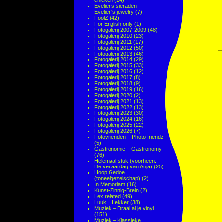
chicken
(14)
Eveliens sieraden –
Evelien's jewelry
(7)
FoolZ
(42)
For English only
(1)
Fotogalerij 2007-2009
(48)
Fotogalerij 2010
(23)
Fotogalerij 2011
(17)
Fotogalerij 2012
(50)
Fotogalerij 2013
(46)
Fotogalerij 2014
(29)
Fotogalerij 2015
(33)
Fotogalerij 2016
(12)
Fotogalerij 2017
(8)
Fotogalerij 2018
(9)
Fotogalerij 2019
(16)
Fotogalerij 2020
(2)
Fotogalerij 2021
(13)
Fotogalerij 2022
(13)
Fotogalerij 2023
(30)
Fotogalerij 2024
(16)
Fotogalerij 2025
(22)
Fotogalerij 2026
(7)
Fotovrienden – Photo friendz
(5)
Gastronomie – Gastronomy
(76)
Helemaal stuk (voorheen:
De verjaardag van Anja)
(25)
Hoop Gedoe
(toneelgezelschap)
(2)
In Memoriam
(16)
Kunst-Zinnig-Brein
(2)
Lex related
(49)
Luuk = Lekker
(38)
Muziek – Draai al je vinyl
(151)
Muziek – Klassieke