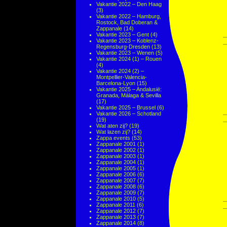
Vakantie 2022 – Den Haag
(3)
Vakantie 2022 – Hamburg,
Rostock, Bad Doberan &
Zappanale
(14)
Vakantie 2023 – Gent
(4)
Vakantie 2023 – Koblenz-
Regensburg-Dresden
(13)
Vakantie 2023 – Wenen
(5)
Vakantie 2024 (1) – Rouen
(4)
Vakantie 2024 (2) –
Montpellier-Valencia-
Barcelona-Lyon
(15)
Vakantie 2025 – Andalusië:
Granada, Málaga & Sevilla
(17)
Vakantie 2025 – Brussel
(6)
Vakantie 2026 – Schotland
(19)
Wat aten zij?
(19)
Wat lazen zij?
(14)
Zappa events
(53)
Zappanale 2001
(1)
Zappanale 2002
(1)
Zappanale 2003
(1)
Zappanale 2004
(1)
Zappanale 2005
(1)
Zappanale 2006
(6)
Zappanale 2007
(7)
Zappanale 2008
(6)
Zappanale 2009
(7)
Zappanale 2010
(5)
Zappanale 2011
(6)
Zappanale 2012
(7)
Zappanale 2013
(7)
Zappanale 2014
(8)