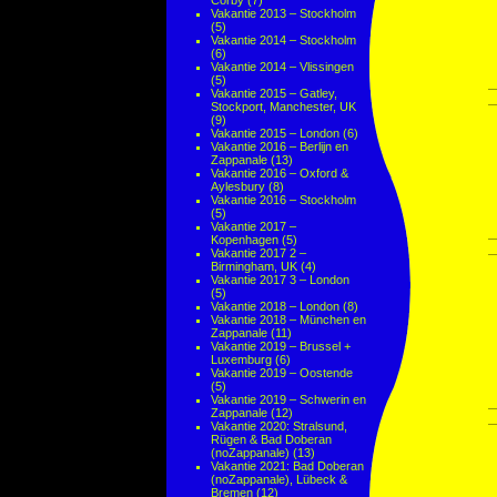
Corby
(7)
Vakantie 2013 – Stockholm
(5)
Vakantie 2014 – Stockholm
(6)
Vakantie 2014 – Vlissingen
(5)
Vakantie 2015 – Gatley,
Stockport, Manchester, UK
(9)
Vakantie 2015 – London
(6)
Vakantie 2016 – Berlijn en
Zappanale
(13)
Vakantie 2016 – Oxford &
Aylesbury
(8)
Vakantie 2016 – Stockholm
(5)
Vakantie 2017 –
Kopenhagen
(5)
Vakantie 2017 2 –
Birmingham, UK
(4)
Vakantie 2017 3 – London
(5)
Vakantie 2018 – London
(8)
Vakantie 2018 – München en
Zappanale
(11)
Vakantie 2019 – Brussel +
Luxemburg
(6)
Vakantie 2019 – Oostende
(5)
Vakantie 2019 – Schwerin en
Zappanale
(12)
Vakantie 2020: Stralsund,
Rügen & Bad Doberan
(noZappanale)
(13)
Vakantie 2021: Bad Doberan
(noZappanale), Lübeck &
Bremen
(12)