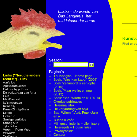
bazbo – de wereld van
Bas Langereis, het
middelpunt der aarde
Kunst-
Filed und
Search:
Pagina's
Links ("Nee, die andere
Thuispagina – Home page
rechts!") - Linx
Boek: ‘Alles kan kapot’ (2008)
Aar’s log
Boek ‘Zelfmoord is een optie’
ApeldoornDirect
(2010)
Cultuur bij je Buur
Boek: ‘Maar we leven nog’
De verjaardag van Anja
(2012)
FOK!
Boek: ‘Bas, Willem en ik’ (2014)
IdiotBastard
Overige publicaties
ke's myspace
Helemaal stuk
Keneally
De verjaardag van Anja
Kunst-Zinnig-Brein
Bas, Willem (, Aad, Peter-Jan)
Lexolo
LinkedIn
en ik
Stevige stukkies
Ik lees u vóór!
StrangeArt
Mijn geschiedenis – Life history
Tijl’s teiltje
Huisregels – House rules
Vroon – Peter Vroon
Privacybeleid
WiWaWo
Contact
YesFocus