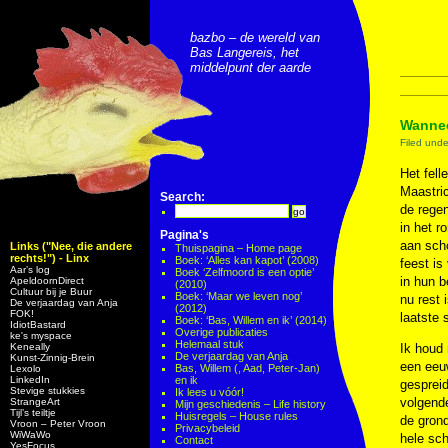
bazbo – de wereld van
Bas Langereis, het
middelpunt der aarde
Wannee
Filed und
Het fell
Maastric
Search:
de regen
in het r
Pagina's
aan scho
Links ("Nee, die andere
Thuispagina – Home page
rechts!") - Linx
Boek: ‘Alles kan kapot’ (2008)
feest is
Aar’s log
Boek ‘Zelfmoord is een optie’
in hun 
ApeldoornDirect
(2010)
Cultuur bij je Buur
Boek: ‘Maar we leven nog’
nu rest 
De verjaardag van Anja
(2012)
FOK!
laatste 
Boek: ‘Bas, Willem en ik’ (2014)
IdiotBastard
Overige publicaties
ke's myspace
Helemaal stuk
Keneally
Ik houd
De verjaardag van Anja
Kunst-Zinnig-Brein
een eeuw
Bas, Willem (, Aad, Peter-Jan)
Lexolo
LinkedIn
en ik
gesprei
Stevige stukkies
Ik lees u vóór!
volgende
StrangeArt
Mijn geschiedenis – Life history
Tijl’s teiltje
Huisregels – House rules
de grond
Vroon – Peter Vroon
Privacybeleid
WiWaWo
hele sc
Contact
YesFocus