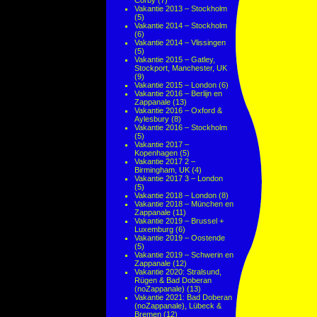
Corby
(7)
Vakantie 2013 – Stockholm
(5)
Vakantie 2014 – Stockholm
(6)
Vakantie 2014 – Vlissingen
(5)
Vakantie 2015 – Gatley,
Stockport, Manchester, UK
(9)
Vakantie 2015 – London
(6)
Vakantie 2016 – Berlijn en
Zappanale
(13)
Vakantie 2016 – Oxford &
Aylesbury
(8)
Vakantie 2016 – Stockholm
(5)
Vakantie 2017 –
Kopenhagen
(5)
Vakantie 2017 2 –
Birmingham, UK
(4)
Vakantie 2017 3 – London
(5)
Vakantie 2018 – London
(8)
Vakantie 2018 – München en
Zappanale
(11)
Vakantie 2019 – Brussel +
Luxemburg
(6)
Vakantie 2019 – Oostende
(5)
Vakantie 2019 – Schwerin en
Zappanale
(12)
Vakantie 2020: Stralsund,
Rügen & Bad Doberan
(noZappanale)
(13)
Vakantie 2021: Bad Doberan
(noZappanale), Lübeck &
Bremen
(12)