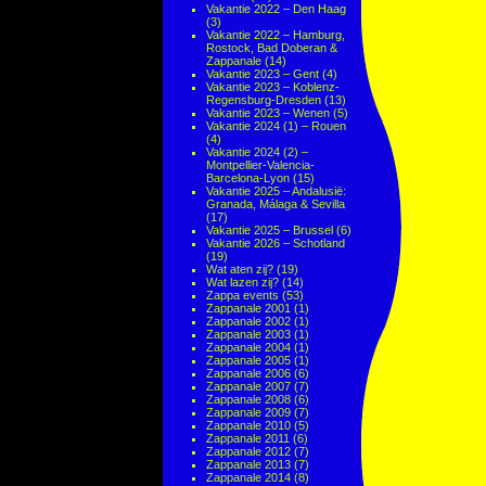
Vakantie 2022 – Den Haag
(3)
Vakantie 2022 – Hamburg,
Rostock, Bad Doberan &
Zappanale
(14)
Vakantie 2023 – Gent
(4)
Vakantie 2023 – Koblenz-
Regensburg-Dresden
(13)
Vakantie 2023 – Wenen
(5)
Vakantie 2024 (1) – Rouen
(4)
Vakantie 2024 (2) –
Montpellier-Valencia-
Barcelona-Lyon
(15)
Vakantie 2025 – Andalusië:
Granada, Málaga & Sevilla
(17)
Vakantie 2025 – Brussel
(6)
Vakantie 2026 – Schotland
(19)
Wat aten zij?
(19)
Wat lazen zij?
(14)
Zappa events
(53)
Zappanale 2001
(1)
Zappanale 2002
(1)
Zappanale 2003
(1)
Zappanale 2004
(1)
Zappanale 2005
(1)
Zappanale 2006
(6)
Zappanale 2007
(7)
Zappanale 2008
(6)
Zappanale 2009
(7)
Zappanale 2010
(5)
Zappanale 2011
(6)
Zappanale 2012
(7)
Zappanale 2013
(7)
Zappanale 2014
(8)