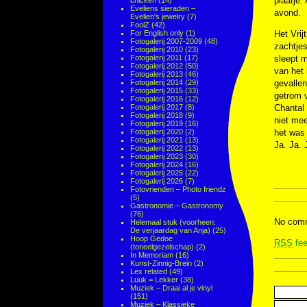
plaatje.
chicken
(14)
Eveliens sieraden –
avond.
Evelien's jewelry
(7)
FoolZ
(42)
For English only
(1)
Het Vrij
Fotogalerij 2007-2009
(48)
zachtjes
Fotogalerij 2010
(23)
Fotogalerij 2011
(17)
sleept m
Fotogalerij 2012
(50)
van het 
Fotogalerij 2013
(46)
Fotogalerij 2014
(29)
gevallen
Fotogalerij 2015
(33)
getrom v
Fotogalerij 2016
(12)
Fotogalerij 2017
(8)
Chantal
Fotogalerij 2018
(9)
niet mee
Fotogalerij 2019
(16)
Fotogalerij 2020
(2)
het was 
Fotogalerij 2021
(13)
Ja. Ja. 
Fotogalerij 2022
(13)
Fotogalerij 2023
(30)
Fotogalerij 2024
(16)
Fotogalerij 2025
(22)
Fotogalerij 2026
(7)
Fotovrienden – Photo friendz
(5)
Gastronomie – Gastronomy
(76)
No comm
Helemaal stuk (voorheen:
De verjaardag van Anja)
(25)
Hoop Gedoe
RSS
fee
(toneelgezelschap)
(2)
In Memoriam
(16)
Kunst-Zinnig-Brein
(2)
Lex related
(49)
Luuk = Lekker
(38)
Muziek – Draai al je vinyl
(151)
Muziek – Klassieke