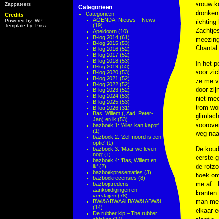
vrouw k
Zappateers
Categorieën
dronken
Categorieën
Credits
AGENDA! Nieuws – News
Powered by: WP
richting
(19)
Template by: Priss
Zachtjes
Apeldoorn
(10)
B-log 2014
(61)
meezinge
B-log 2015
(53)
Chantal 
B-log 2016
(52)
B-log 2017
(52)
B-log 2018
(53)
In het p
B-log 2019
(53)
voor zic
B-log 2020
(53)
B-log 2021
(52)
ze me vo
B-log 2022
(52)
door zij
B-log 2023
(52)
B-log 2024
(53)
niet mee
B-log 2025
(53)
trom wor
B-log 2026
(31)
Bas, Willem (, Aad, Peter-
glimlach
Jan) en ik
(53)
voorover
bazboek 1: 'Alles kan kapot'
(1)
weg naar
bazboek 2: 'Zelfmoord is een
optie'
(1)
De koude
bazboek 3: 'Maar we leven
nog'
(1)
eerste g
bazboek 4: 'Bas, Willem en
de rotzo
ik'
(2)
bazboekpresentaties
(3)
hoek om.
bazboekrecensies
(8)
me af. M
bazboptredens –
aankondigingen en
kranten 
verslagen
(78)
man met 
BWi&A BWA&i BAW&i ABW&i
(14)
elkaar e
De rubber kip – The rubber