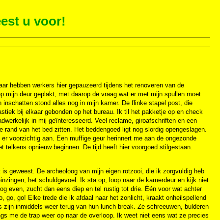
est u voor!
baar hebben werkers hier gepauzeerd tijdens het renoveren van de
op mijn deur geplakt, met daarop de vraag wat er met mijn spullen moet
nschatten stond alles nog in mijn kamer. De flinke stapel post, die
stiek bij elkaar gebonden op het bureau. Ik til het pakketje op en check
adwerkelijk in mij geïnteresseerd. Veel reclame, giroafschriften en een
e rand van het bed zitten. Het beddengoed ligt nog slordig opengeslagen.
k er voorzichtig aan. Een muffige geur herinnert me aan de ongezonde
oet telkens opnieuw beginnen. De tijd heeft hier voorgoed stilgestaan.
is geweest. De archeoloog van mijn eigen rotzooi, die ik zorgvuldig heb
nzingen, het schuldgevoel. Ik sta op, loop naar de kamerdeur en kijk niet
nog even, zucht dan eens diep en tel rustig tot drie. Één voor wat achter
 go, go! Elke trede die ik afdaal naar het zonlicht, kraakt onheilspellend
rs zijn inmiddels weer terug van hun lunch-break. Ze schreeuwen, bulderen
gs me de trap weer op naar de overloop. Ik weet niet eens wat ze precies