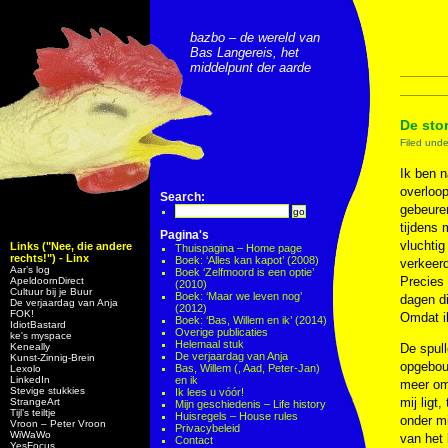
bazbo – de wereld van
Bas Langereis, het
middelpunt der aarde
De sto
Filed und
Ik ben n
overloop
Search:
gebeuren
tijdens 
Pagina's
vluchtig
Links ("Nee, die andere
Thuispagina – Home page
rechts!") - Linx
Boek: ‘Alles kan kapot’ (2008)
verkeerd
Aar’s log
Boek ‘Zelfmoord is een optie’
Precies 
ApeldoornDirect
(2010)
Cultuur bij je Buur
Boek: ‘Maar we leven nog’
dagen di
De verjaardag van Anja
(2012)
FOK!
Omdat ik
Boek: ‘Bas, Willem en ik’ (2014)
IdiotBastard
Overige publicaties
ke's myspace
Helemaal stuk
Keneally
De spull
De verjaardag van Anja
Kunst-Zinnig-Brein
opgebouw
Bas, Willem (, Aad, Peter-Jan)
Lexolo
LinkedIn
en ik
meer om.
Stevige stukkies
Ik lees u vóór!
mij ligt
StrangeArt
Mijn geschiedenis – Life history
Tijl’s teiltje
Huisregels – House rules
onder mi
Vroon – Peter Vroon
Privacybeleid
WiWaWo
van het 
Contact
YesFocus