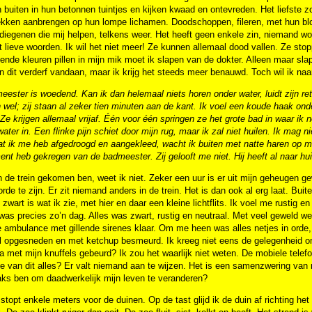
n buiten in hun betonnen tuintjes en kijken kwaad en ontevreden. Het liefste z
ekken aanbrengen op hun lompe lichamen. Doodschoppen, fileren, met hun blo
diegenen die mij helpen, telkens weer. Het heeft geen enkele zin, niemand wor
t lieve woorden. Ik wil het niet meer! Ze kunnen allemaal dood vallen. Ze stop
lende kleuren pillen in mijn mik moet ik slapen van de dokter. Alleen maar sla
 dit verderf vandaan, maar ik krijg het steeds meer benauwd. Toch wil ik naar
eester is woedend. Kan ik dan helemaal niets horen onder water,
luidt zijn r
 wel;
zij staan al zeker tien minuten aan de kant. Ik voel een koude haak on
 Ze krijgen allemaal vrijaf. Één voor één springen ze het grote bad in waar 
ater in. Een flinke pijn schiet door mijn rug, maar ik zal niet huilen. Ik mag 
at ik me heb afgedroogd en aangekleed,
wacht ik buiten met natte haren op m
nt heb gekregen van de badmeester. Zij gelooft me niet. Hij heeft al naar hu
n de trein gekomen ben, weet ik niet. Zeker een uur is er uit mijn geheugen g
n orde te zijn. Er zit niemand anders in de trein. Het is dan ook al erg laat. 
 zwart is wat ik zie, met hier en daar een kleine lichtflits. Ik voel me rustig
was precies zo’n dag. Alles was zwart, rustig en neutraal. Met veel geweld we
 ambulance met gillende sirenes klaar. Om me heen was alles netjes in orde, 
l opgesneden en met ketchup besmeurd. Ik kreeg niet eens de gelegenheid 
a met mijn knuffels gebeurd? Ik zou het waarlijk niet weten. De mobiele telef
e van dit alles? Er valt niemand aan te wijzen. Het is een samenzwering van
laks ben om daadwerkelijk mijn leven te veranderen?
 stopt enkele meters voor de duinen. Op de tast glijd ik de duin af richting h