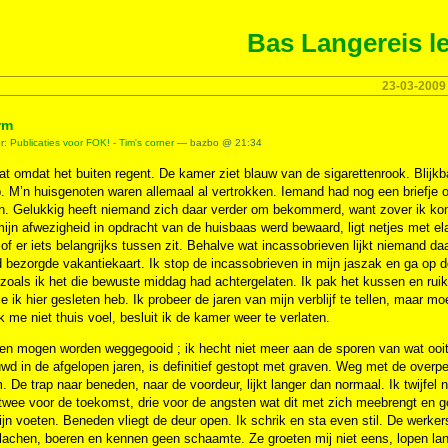
Bas Langereis le
23-03-2009
rm
er:
Publicaties voor FOK! - Tim's corner
— bazbo @ 21:34
at omdat het buiten regent. De kamer ziet blauw van de sigarettenrook. Blijk
. M’n huisgenoten waren allemaal al vertrokken. Iemand had nog een briefje 
. Gelukkig heeft niemand zich daar verder om bekommerd, want zover ik kon i
mijn afwezigheid in opdracht van de huisbaas werd bewaard, ligt netjes met ela
 of er iets belangrijks tussen zit. Behalve wat incassobrieven lijkt niemand da
 bezorgde vakantiekaart. Ik stop de incassobrieven in mijn jaszak en ga op d
zoals ik het die bewuste middag had achtergelaten. Ik pak het kussen en rui
e ik hier gesleten heb. Ik probeer de jaren van mijn verblijf te tellen, maar m
 me niet thuis voel, besluit ik de kamer weer te verlaten.
en mogen worden weggegooid ; ik hecht niet meer aan de sporen van wat ooit 
d in de afgelopen jaren, is definitief gestopt met graven. Weg met de overpei
 De trap naar beneden, naar de voordeur, lijkt langer dan normaal. Ik twijfel 
, twee voor de toekomst, drie voor de angsten wat dit met zich meebrengt en go,
jn voeten. Beneden vliegt de deur open. Ik schrik en sta even stil. De werke
lachen, boeren en kennen geen schaamte. Ze groeten mij niet eens, lopen lan