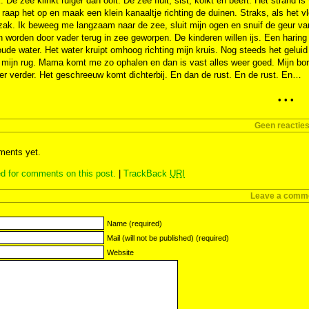
k. De zee klinkt ruiger dan ooit. De zee fluit, sist, kolkt en beeft. Het strand
 raap het op en maak een klein kanaaltje richting de duinen. Straks, als het v
zak. Ik beweeg me langzaam naar de zee, sluit mijn ogen en snuif de geur v
 worden door vader terug in zee geworpen. De kinderen willen ijs. Een haring li
oude water. Het water kruipt omhoog richting mijn kruis. Nog steeds het gelu
 mijn rug. Mama komt me zo ophalen en dan is vast alles weer goed. Mijn bors
r verder. Het geschreeuw komt dichterbij. En dan de rust. En de rust. En…
• • •
Geen reactie
ents yet.
d for comments on this post.
|
TrackBack
URI
Leave a comm
Name (required)
Mail (will not be published) (required)
Website