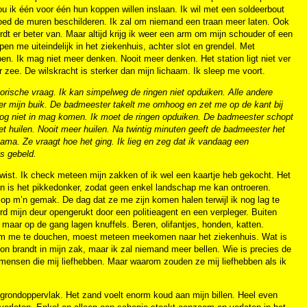
ou ik één voor één hun koppen willen inslaan. Ik wil met een soldeerbout
ed de muren beschilderen. Ik zal om niemand een traan meer laten. Ook
dt er beter van. Maar altijd krijg ik weer een arm om mijn schouder of een
pen me uiteindelijk in het ziekenhuis, achter slot en grendel. Met
pen. Ik mag niet meer denken. Nooit meer denken. Het station ligt niet ver
 zee. De wilskracht is sterker dan mijn lichaam. Ik sleep me voort.
etorische vraag. Ik kan simpelweg de ringen niet opduiken. Alle andere
der mijn buik. De badmeester takelt me omhoog en zet me op de kant bij
ik nog niet in mag komen. Ik moet de ringen opduiken. De badmeester schopt
niet huilen. Nooit meer huilen. Na twintig minuten geeft de badmeester het
ama. Ze vraagt hoe het ging. Ik lieg en zeg dat ik vandaag een
is gebeld.
ewist. Ik check meteen mijn zakken of ik wel een kaartje heb gekocht. Het
Buiten is het pikkedonker, zodat geen enkel landschap me kan ontroeren.
 en op m’n gemak. De dag dat ze me zijn komen halen terwijl ik nog lag te
rd mijn deur opengerukt door een politieagent en een verpleger. Buiten
maar op de gang lagen knuffels. Beren, olifantjes, honden, katten.
om me te douchen, moest meteen meekomen naar het ziekenhuis. Wat is
oon brandt in mijn zak, maar ik zal niemand meer bellen. Wie is precies de
 mensen die mij liefhebben. Maar waarom zouden ze mij liefhebben als ik
et grondoppervlak. Het zand voelt enorm koud aan mijn billen. Heel even