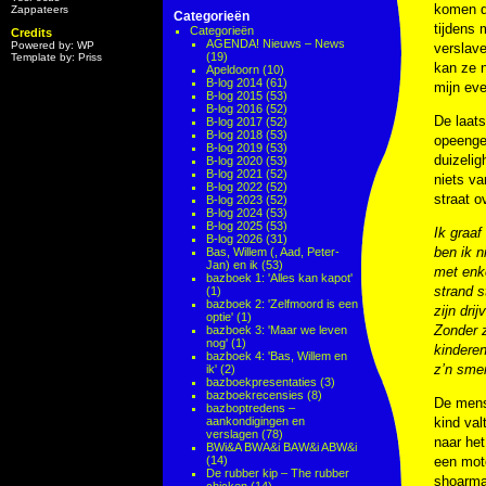
komen do
Zappateers
Categorieën
tijdens 
Categorieën
Credits
AGENDA! Nieuws – News
Powered by: WP
verslave
(19)
Template by: Priss
kan ze n
Apeldoorn
(10)
B-log 2014
(61)
mijn eve
B-log 2015
(53)
B-log 2016
(52)
De laats
B-log 2017
(52)
B-log 2018
(53)
opeenges
B-log 2019
(53)
duizelig
B-log 2020
(53)
B-log 2021
(52)
niets va
B-log 2022
(52)
straat o
B-log 2023
(52)
B-log 2024
(53)
B-log 2025
(53)
Ik graaf
B-log 2026
(31)
ben ik n
Bas, Willem (, Aad, Peter-
Jan) en ik
(53)
met enke
bazboek 1: 'Alles kan kapot'
strand s
(1)
bazboek 2: 'Zelfmoord is een
zijn dri
optie'
(1)
Zonder z
bazboek 3: 'Maar we leven
nog'
(1)
kinderen
bazboek 4: 'Bas, Willem en
z’n smer
ik'
(2)
bazboekpresentaties
(3)
bazboekrecensies
(8)
De mense
bazboptredens –
aankondigingen en
kind val
verslagen
(78)
naar het
BWi&A BWA&i BAW&i ABW&i
(14)
een moto
De rubber kip – The rubber
shoarma.