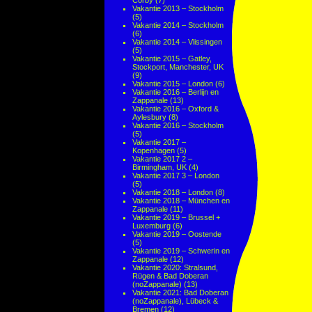
Corby
(7)
Vakantie 2013 – Stockholm
(5)
Vakantie 2014 – Stockholm
(6)
Vakantie 2014 – Vlissingen
(5)
Vakantie 2015 – Gatley,
Stockport, Manchester, UK
(9)
Vakantie 2015 – London
(6)
Vakantie 2016 – Berlijn en
Zappanale
(13)
Vakantie 2016 – Oxford &
Aylesbury
(8)
Vakantie 2016 – Stockholm
(5)
Vakantie 2017 –
Kopenhagen
(5)
Vakantie 2017 2 –
Birmingham, UK
(4)
Vakantie 2017 3 – London
(5)
Vakantie 2018 – London
(8)
Vakantie 2018 – München en
Zappanale
(11)
Vakantie 2019 – Brussel +
Luxemburg
(6)
Vakantie 2019 – Oostende
(5)
Vakantie 2019 – Schwerin en
Zappanale
(12)
Vakantie 2020: Stralsund,
Rügen & Bad Doberan
(noZappanale)
(13)
Vakantie 2021: Bad Doberan
(noZappanale), Lübeck &
Bremen
(12)