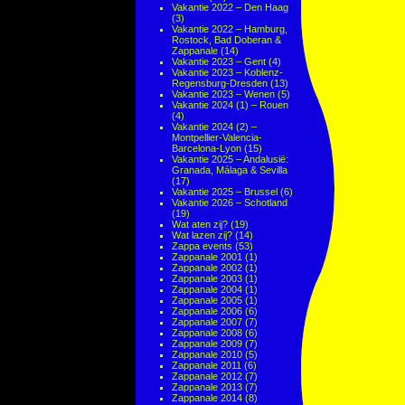
Vakantie 2022 – Den Haag
(3)
Vakantie 2022 – Hamburg,
Rostock, Bad Doberan &
Zappanale
(14)
Vakantie 2023 – Gent
(4)
Vakantie 2023 – Koblenz-
Regensburg-Dresden
(13)
Vakantie 2023 – Wenen
(5)
Vakantie 2024 (1) – Rouen
(4)
Vakantie 2024 (2) –
Montpellier-Valencia-
Barcelona-Lyon
(15)
Vakantie 2025 – Andalusië:
Granada, Málaga & Sevilla
(17)
Vakantie 2025 – Brussel
(6)
Vakantie 2026 – Schotland
(19)
Wat aten zij?
(19)
Wat lazen zij?
(14)
Zappa events
(53)
Zappanale 2001
(1)
Zappanale 2002
(1)
Zappanale 2003
(1)
Zappanale 2004
(1)
Zappanale 2005
(1)
Zappanale 2006
(6)
Zappanale 2007
(7)
Zappanale 2008
(6)
Zappanale 2009
(7)
Zappanale 2010
(5)
Zappanale 2011
(6)
Zappanale 2012
(7)
Zappanale 2013
(7)
Zappanale 2014
(8)