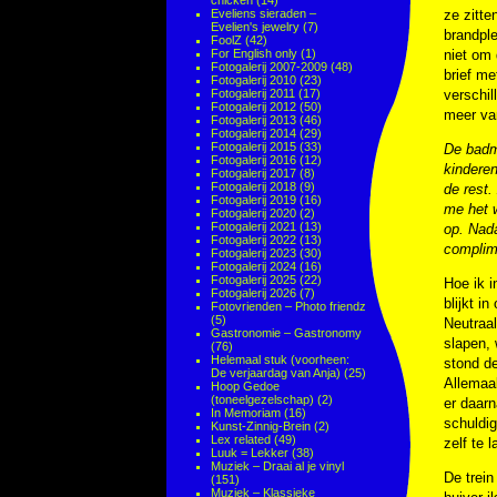
chicken
(14)
Eveliens sieraden –
ze zitte
Evelien's jewelry
(7)
brandpl
FoolZ
(42)
For English only
(1)
niet om 
Fotogalerij 2007-2009
(48)
brief me
Fotogalerij 2010
(23)
Fotogalerij 2011
(17)
verschil
Fotogalerij 2012
(50)
meer van
Fotogalerij 2013
(46)
Fotogalerij 2014
(29)
Fotogalerij 2015
(33)
De badm
Fotogalerij 2016
(12)
kinderen
Fotogalerij 2017
(8)
Fotogalerij 2018
(9)
de rest.
Fotogalerij 2019
(16)
me het w
Fotogalerij 2020
(2)
Fotogalerij 2021
(13)
op. Nad
Fotogalerij 2022
(13)
complime
Fotogalerij 2023
(30)
Fotogalerij 2024
(16)
Fotogalerij 2025
(22)
Hoe ik i
Fotogalerij 2026
(7)
blijkt i
Fotovrienden – Photo friendz
(5)
Neutraal
Gastronomie – Gastronomy
slapen, 
(76)
Helemaal stuk (voorheen:
stond de
De verjaardag van Anja)
(25)
Allemaa
Hoop Gedoe
(toneelgezelschap)
(2)
er daarn
In Memoriam
(16)
schuldig
Kunst-Zinnig-Brein
(2)
Lex related
(49)
zelf te 
Luuk = Lekker
(38)
Muziek – Draai al je vinyl
De trein
(151)
Muziek – Klassieke