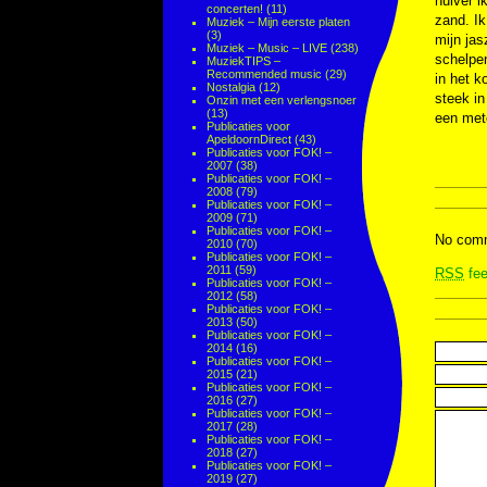
huiver i
concerten!
(11)
zand. Ik
Muziek – Mijn eerste platen
(3)
mijn jas
Muziek – Music – LIVE
(238)
schelpen
MuziekTIPS –
Recommended music
(29)
in het k
Nostalgia
(12)
steek in
Onzin met een verlengsnoer
(13)
een mete
Publicaties voor
ApeldoornDirect
(43)
Publicaties voor FOK! –
2007
(38)
Publicaties voor FOK! –
2008
(79)
Publicaties voor FOK! –
2009
(71)
Publicaties voor FOK! –
No comm
2010
(70)
Publicaties voor FOK! –
2011
(59)
RSS
fee
Publicaties voor FOK! –
2012
(58)
Publicaties voor FOK! –
2013
(50)
Publicaties voor FOK! –
2014
(16)
Publicaties voor FOK! –
2015
(21)
Publicaties voor FOK! –
2016
(27)
Publicaties voor FOK! –
2017
(28)
Publicaties voor FOK! –
2018
(27)
Publicaties voor FOK! –
2019
(27)