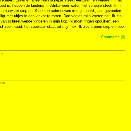
 is verlaten. Enkel en alleen een schepje steekt eenzaam en verlaten in het
loed is, hebben de kinderen in Afrika weer water. Het schepje steek ik in
an zoutwater diep op. Kinderen schreeuwen in mijn hoofd ; pas gevonden
gt met uitjes in een viskar te rotten. Dan voelen mijn voeten nat. Ik sta
id van schreeuwende kinderen in mijn kop. Ik moet ringen opduiken; een
t voelt koud; het zeewater staat tot mijn nek. Ik zucht eens diep en loop
Comments (0)
s
»
ent