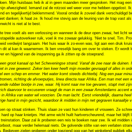
en. Mijn huisbaas heb ik al in geen maanden meer gesproken. Het mag een wo
mijn afwezigheid. Iemand zal de rotzooi wel weer voor me hebben opgelost. Ik r
nd en tegelijkertijd beklemmend. Vooral omdat ik zoveel dank verschuldigd b
iet danken; ik haat ze. Ik houd me stevig aan de leuning van de trap vast als
nwicht is niet al te best.
te tree voelt als een verlossing en wanneer ik de deur open zwaai, het licht w
tapelde autoverkeer ruik, voel ik me zowaar gelukkig. ‘Niet te snel, Tim. Pr
heid verdwijnt langzaam. Het huis waar ik zo-even was, ligt aan een druk kruis
n dit al kan ik waarnemen. Ik ben vreselijk bang om over te steken. Er wordt
ver en hijgend van de inspanning ga ik zitten op de stoeprand.
 een groot kanaal op het Scheveningse strand. Vanaf de zee naar de duinen. I
iet in zee geweest. Zeker tien keer heeft mijn moeder gevraagd of alles in o
l een schep en emmer. Het water komt steeds dichterbij. Nog een paar minute
tromen, richting de afvoerputjes, linea directa naar Afrika. Een man met e
jvende
rubber bootje in zee, waar.
Hij komt naar me toe gevaren, stapt met zijn 
ich daarvoor te excuseren vraagt de man in een zwaar Amsterdams accent wat
 in Afrika van water wil voorzien. De man lacht. Eerst vriendelijk, daarna heel
ige hand in mijn gezicht, waardoor ik midden in mijn net gegraven kanaaltje v
n op straat stinken. Thuis slaan ze vast hun kinderen of vrouwen. Ze schree
t hard op haar
knietjes. Het arme wicht huilt hartverscheurend, maar het blijf
 treinstation. Daar zal ik proberen een reis te boeken naar zee. Ik wil midden
rboot, maar verder helemaal niets. De golvende stilte van een verlaten strand.
 Bedorven zielen proberen onder toeziend oog van het winkelend publiek elka