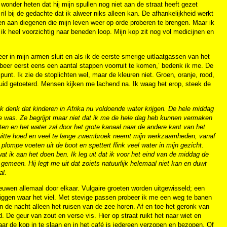
nder heten dat hij mijn spullen nog niet aan de straat heeft gezet
il bij de gedachte dat ik alweer niks alleen kan. De afhankelijkheid werkt
en aan diegenen die mijn leven weer op orde proberen te brengen. Maar ik
 ik heel voorzichtig naar beneden loop. Mijn kop zit nog vol medicijnen en
eer in mijn armen sluit en als ik de eerste smerige uitlaatgassen van het
obeer eerst eens een aantal stappen voorruit te komen,’ bedenk ik me. De
punt. Ik zie de stoplichten wel, maar de kleuren niet. Groen, oranje, rood,
 luid getoeterd. Mensen kijken me lachend na. Ik waag het erop, steek de
k denk dat kinderen in Afrika nu voldoende water krijgen. De hele middag
rde was. Ze begrijpt maar niet dat ik me de hele dag heb kunnen vermaken
n en het water zal door het grote kanaal naar de andere kant van het
en witte hoed en veel te lange zwembroek neemt mijn werkzaamheden, vanaf
plompe voeten uit de boot en spettert flink veel water in mijn gezicht.
 ik aan het doen ben. Ik leg uit dat ik voor het
eind van de middag de
 gemeen. Hij legt me uit dat zoiets natuurlijk helemaal niet kan en duwt
al.
uwen allemaal door elkaar. Vulgaire groeten worden uitgewisseld; een
t liggen waar het viel. Met stevige passen probeer ik me een weg te banen
 in de nacht alleen het ruisen van de zee horen. Af en toe het geronk van
 De geur van zout en verse vis. Hier op straat ruikt het naar wiet en
ar de kop in te slaan en in het café is iedereen verzopen en bezopen. Of