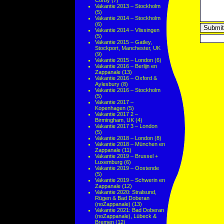
Corby
(7)
Vakantie 2013 – Stockholm
(5)
Vakantie 2014 – Stockholm
(6)
Vakantie 2014 – Vlissingen
(5)
Vakantie 2015 – Gatley,
Stockport, Manchester, UK
(9)
Vakantie 2015 – London
(6)
Vakantie 2016 – Berlijn en
Zappanale
(13)
Vakantie 2016 – Oxford &
Aylesbury
(8)
Vakantie 2016 – Stockholm
(5)
Vakantie 2017 –
Kopenhagen
(5)
Vakantie 2017 2 –
Birmingham, UK
(4)
Vakantie 2017 3 – London
(5)
Vakantie 2018 – London
(8)
Vakantie 2018 – München en
Zappanale
(11)
Vakantie 2019 – Brussel +
Luxemburg
(6)
Vakantie 2019 – Oostende
(5)
Vakantie 2019 – Schwerin en
Zappanale
(12)
Vakantie 2020: Stralsund,
Rügen & Bad Doberan
(noZappanale)
(13)
Vakantie 2021: Bad Doberan
(noZappanale), Lübeck &
Bremen
(12)