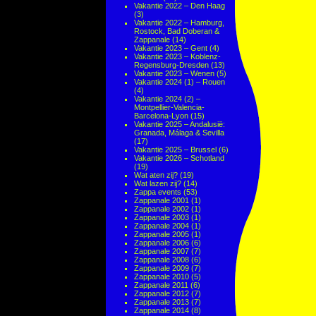
Vakantie 2022 – Den Haag
(3)
Vakantie 2022 – Hamburg,
Rostock, Bad Doberan &
Zappanale
(14)
Vakantie 2023 – Gent
(4)
Vakantie 2023 – Koblenz-
Regensburg-Dresden
(13)
Vakantie 2023 – Wenen
(5)
Vakantie 2024 (1) – Rouen
(4)
Vakantie 2024 (2) –
Montpellier-Valencia-
Barcelona-Lyon
(15)
Vakantie 2025 – Andalusië:
Granada, Málaga & Sevilla
(17)
Vakantie 2025 – Brussel
(6)
Vakantie 2026 – Schotland
(19)
Wat aten zij?
(19)
Wat lazen zij?
(14)
Zappa events
(53)
Zappanale 2001
(1)
Zappanale 2002
(1)
Zappanale 2003
(1)
Zappanale 2004
(1)
Zappanale 2005
(1)
Zappanale 2006
(6)
Zappanale 2007
(7)
Zappanale 2008
(6)
Zappanale 2009
(7)
Zappanale 2010
(5)
Zappanale 2011
(6)
Zappanale 2012
(7)
Zappanale 2013
(7)
Zappanale 2014
(8)