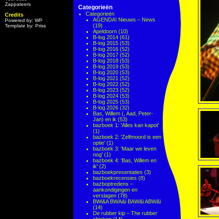
Zappateers
Categorieën
Categorieën
Credits
AGENDA! Nieuws – News
Powered by: WP
(19)
Template by: Priss
Apeldoorn
(10)
B-log 2014
(61)
B-log 2015
(53)
B-log 2016
(52)
B-log 2017
(52)
B-log 2018
(53)
B-log 2019
(53)
B-log 2020
(53)
B-log 2021
(52)
B-log 2022
(52)
B-log 2023
(52)
B-log 2024
(53)
B-log 2025
(53)
B-log 2026
(32)
Bas, Willem (, Aad, Peter-
Jan) en ik
(53)
bazboek 1: 'Alles kan kapot'
(1)
bazboek 2: 'Zelfmoord is een
optie'
(1)
bazboek 3: 'Maar we leven
nog'
(1)
bazboek 4: 'Bas, Willem en
ik'
(2)
bazboekpresentaties
(3)
bazboekrecensies
(8)
bazboptredens –
aankondigingen en
verslagen
(78)
BWi&A BWA&i BAW&i ABW&i
(14)
De rubber kip – The rubber