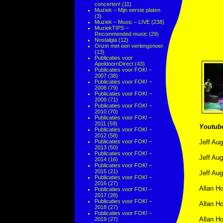
concerten!
(11)
Muziek – Mijn eerste platen
(3)
Muziek – Music – LIVE
(238)
MuziekTIPS –
Recommended music
(29)
Nostalgia
(12)
Onzin met een verlengsnoer
(13)
Publicaties voor
ApeldoornDirect
(43)
Publicaties voor FOK! –
2007
(38)
Publicaties voor FOK! –
2008
(79)
Publicaties voor FOK! –
2009
(71)
Publicaties voor FOK! –
2010
(70)
Publicaties voor FOK! –
2011
(59)
Youtub
Publicaties voor FOK! –
2012
(58)
Publicaties voor FOK! –
Jeff Aug
2013
(50)
Publicaties voor FOK! –
Jeff Aug
2014
(16)
Publicaties voor FOK! –
2015
(21)
Jeff Aug
Publicaties voor FOK! –
2016
(27)
Allan Ho
Publicaties voor FOK! –
2017
(28)
Publicaties voor FOK! –
Allan Ho
2018
(27)
Publicaties voor FOK! –
Allan Ho
2019
(27)