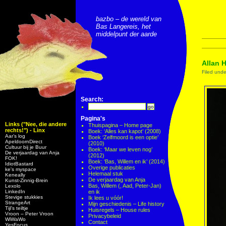
bazbo – de wereld van
Bas Langereis, het
middelpunt der aarde
Allan 
Filed und
Search:
Pagina's
Links ("Nee, die andere
Thuispagina – Home page
rechts!") - Linx
Boek: ‘Alles kan kapot’ (2008)
Aar’s log
Boek ‘Zelfmoord is een optie’
ApeldoornDirect
(2010)
Cultuur bij je Buur
Boek: ‘Maar we leven nog’
De verjaardag van Anja
(2012)
FOK!
Boek: ‘Bas, Willem en ik’ (2014)
IdiotBastard
Overige publicaties
ke's myspace
Helemaal stuk
Keneally
De verjaardag van Anja
Kunst-Zinnig-Brein
Bas, Willem (, Aad, Peter-Jan)
Lexolo
LinkedIn
en ik
Stevige stukkies
Ik lees u vóór!
StrangeArt
Mijn geschiedenis – Life history
Tijl’s teiltje
Huisregels – House rules
Vroon – Peter Vroon
Privacybeleid
WiWaWo
Contact
YesFocus