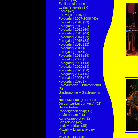
chicken
(14)
Eveliens sieraden –
Evelien's jewelry
(7)
FoolZ
(42)
For English only
(1)
Fotogalerij 2007-2009
(48)
Fotogalerij 2010
(23)
Fotogalerij 2011
(17)
Fotogalerij 2012
(50)
Fotogalerij 2013
(46)
Fotogalerij 2014
(29)
Fotogalerij 2015
(33)
Fotogalerij 2016
(12)
Fotogalerij 2017
(8)
Fotogalerij 2018
(9)
Fotogalerij 2019
(16)
Fotogalerij 2020
(2)
Fotogalerij 2021
(13)
Fotogalerij 2022
(13)
Fotogalerij 2023
(30)
Fotogalerij 2024
(16)
Fotogalerij 2025
(22)
Fotogalerij 2026
(7)
Fotovrienden – Photo friendz
(5)
Gastronomie – Gastronomy
(76)
Helemaal stuk (voorheen:
De verjaardag van Anja)
(25)
Hoop Gedoe
(toneelgezelschap)
(2)
In Memoriam
(16)
Kunst-Zinnig-Brein
(2)
Lex related
(49)
Luuk = Lekker
(38)
Muziek – Draai al je vinyl
(151)
Muziek – Klassieke