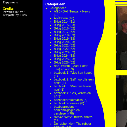
Zappateers
Categorieën
Categorieën
Credits
AGENDA! Nieuws – News
Powered by: WP
(19)
Template by: Priss
Apeldoorn
(10)
B-log 2014
(61)
B-log 2015
(53)
B-log 2016
(52)
B-log 2017
(52)
B-log 2018
(53)
B-log 2019
(53)
B-log 2020
(53)
B-log 2021
(52)
B-log 2022
(52)
B-log 2023
(52)
B-log 2024
(53)
B-log 2025
(53)
B-log 2026
(32)
Bas, Willem (, Aad, Peter-
Jan) en ik
(53)
bazboek 1: 'Alles kan kapot'
(1)
bazboek 2: 'Zelfmoord is een
optie'
(1)
bazboek 3: 'Maar we leven
nog'
(1)
bazboek 4: 'Bas, Willem en
ik'
(2)
bazboekpresentaties
(3)
bazboekrecensies
(8)
bazboptredens –
aankondigingen en
verslagen
(78)
BWi&A BWA&i BAW&i ABW&i
(14)
De rubber kip – The rubber