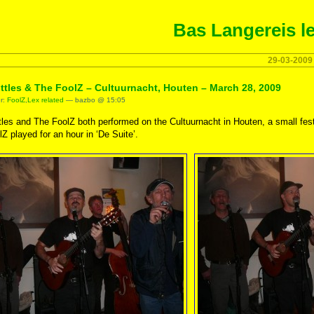
Bas Langereis le
29-03-2009
ttles & The FoolZ – Cultuurnacht, Houten – March 28, 2009
er:
FoolZ
,
Lex related
— bazbo @ 15:05
les and The FoolZ both performed on the Cultuurnacht in Houten, a small fest
Z played for an hour in ‘De Suite’.