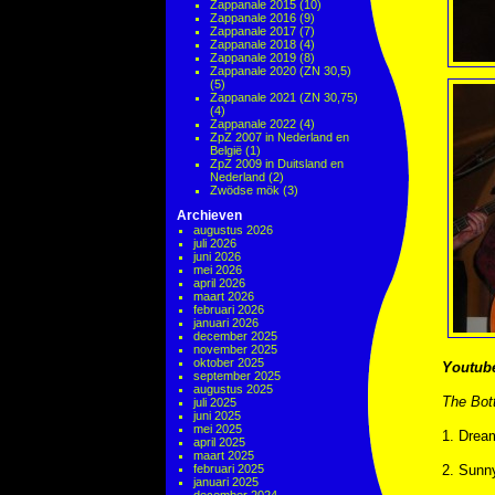
Zappanale 2015
(10)
Zappanale 2016
(9)
Zappanale 2017
(7)
Zappanale 2018
(4)
Zappanale 2019
(8)
Zappanale 2020 (ZN 30,5)
(5)
Zappanale 2021 (ZN 30,75)
(4)
Zappanale 2022
(4)
ZpZ 2007 in Nederland en
België
(1)
ZpZ 2009 in Duitsland en
Nederland
(2)
Zwödse mök
(3)
Archieven
augustus 2026
juli 2026
juni 2026
mei 2026
april 2026
maart 2026
februari 2026
januari 2026
december 2025
november 2025
oktober 2025
Youtub
september 2025
augustus 2025
The Bott
juli 2025
juni 2025
mei 2025
1. Drea
april 2025
maart 2025
februari 2025
2. Sunn
januari 2025