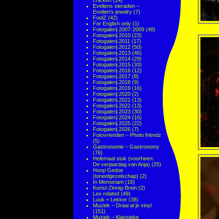
chicken
(14)
Eveliens sieraden –
Evelien's jewelry
(7)
FoolZ
(42)
For English only
(1)
Fotogalerij 2007-2009
(48)
Fotogalerij 2010
(23)
Fotogalerij 2011
(17)
Fotogalerij 2012
(50)
Fotogalerij 2013
(46)
Fotogalerij 2014
(29)
Fotogalerij 2015
(33)
Fotogalerij 2016
(12)
Fotogalerij 2017
(8)
Fotogalerij 2018
(9)
Fotogalerij 2019
(16)
Fotogalerij 2020
(2)
Fotogalerij 2021
(13)
Fotogalerij 2022
(13)
Fotogalerij 2023
(30)
Fotogalerij 2024
(16)
Fotogalerij 2025
(22)
Fotogalerij 2026
(7)
Fotovrienden – Photo friendz
(5)
Gastronomie – Gastronomy
(76)
Helemaal stuk (voorheen:
De verjaardag van Anja)
(25)
Hoop Gedoe
(toneelgezelschap)
(2)
In Memoriam
(16)
Kunst-Zinnig-Brein
(2)
Lex related
(49)
Luuk = Lekker
(38)
Muziek – Draai al je vinyl
(151)
Muziek – Klassieke