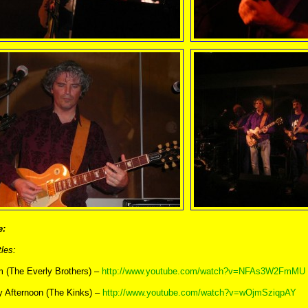
e:
les:
m (The Everly Brothers) –
http://www.youtube.com/watch?v=NFAs3W2FmMU
y Afternoon (The Kinks) –
http://www.youtube.com/watch?v=wOjmSziqpAY