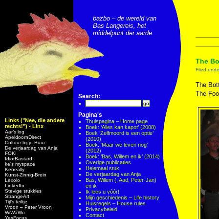
bazbo – de wereld van
Bas Langereis, het
middelpunt der aarde
The Bo
Filed und
The Bott
The Fool
Search:
Pagina's
Links ("Nee, die andere
Thuispagina – Home page
rechts!") - Linx
Boek: ‘Alles kan kapot’ (2008)
Aar’s log
Boek ‘Zelfmoord is een optie’
ApeldoornDirect
(2010)
Cultuur bij je Buur
Boek: ‘Maar we leven nog’
De verjaardag van Anja
(2012)
FOK!
Boek: ‘Bas, Willem en ik’ (2014)
IdiotBastard
Overige publicaties
ke's myspace
Helemaal stuk
Keneally
De verjaardag van Anja
Kunst-Zinnig-Brein
Bas, Willem (, Aad, Peter-Jan)
Lexolo
LinkedIn
en ik
Stevige stukkies
Ik lees u vóór!
StrangeArt
Mijn geschiedenis – Life history
Tijl’s teiltje
Huisregels – House rules
Vroon – Peter Vroon
Privacybeleid
WiWaWo
Contact
YesFocus