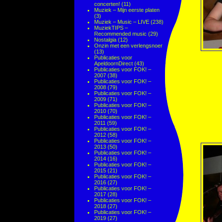
concerten!
(11)
Muziek – Mijn eerste platen
(3)
Muziek – Music – LIVE
(238)
MuziekTIPS –
Recommended music
(29)
Nostalgia
(12)
Onzin met een verlengsnoer
(13)
Publicaties voor
ApeldoornDirect
(43)
Publicaties voor FOK! –
2007
(38)
Publicaties voor FOK! –
2008
(79)
Publicaties voor FOK! –
2009
(71)
Publicaties voor FOK! –
2010
(70)
Publicaties voor FOK! –
2011
(59)
Publicaties voor FOK! –
2012
(58)
Publicaties voor FOK! –
2013
(50)
Publicaties voor FOK! –
2014
(16)
Publicaties voor FOK! –
2015
(21)
Publicaties voor FOK! –
2016
(27)
Publicaties voor FOK! –
2017
(28)
Publicaties voor FOK! –
2018
(27)
Publicaties voor FOK! –
2019
(27)