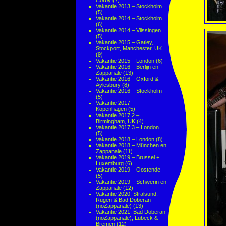
Corby
(7)
Vakantie 2013 – Stockholm
(5)
Vakantie 2014 – Stockholm
(6)
Vakantie 2014 – Vlissingen
(5)
Vakantie 2015 – Gatley,
Stockport, Manchester, UK
(9)
Vakantie 2015 – London
(6)
Vakantie 2016 – Berlijn en
Zappanale
(13)
Vakantie 2016 – Oxford &
Aylesbury
(8)
Vakantie 2016 – Stockholm
(5)
Vakantie 2017 –
Kopenhagen
(5)
Vakantie 2017 2 –
Birmingham, UK
(4)
Vakantie 2017 3 – London
(5)
Vakantie 2018 – London
(8)
Vakantie 2018 – München en
Zappanale
(11)
Vakantie 2019 – Brussel +
Luxemburg
(6)
Vakantie 2019 – Oostende
(5)
Vakantie 2019 – Schwerin en
Zappanale
(12)
Vakantie 2020: Stralsund,
Rügen & Bad Doberan
(noZappanale)
(13)
Vakantie 2021: Bad Doberan
(noZappanale), Lübeck &
Bremen
(12)