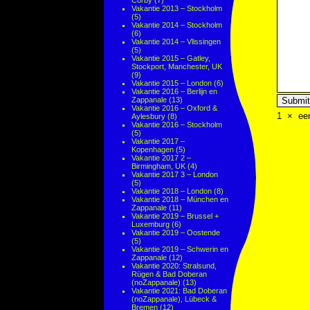
Corby
(7)
Vakantie 2013 – Stockholm
(5)
Vakantie 2014 – Stockholm
(6)
Vakantie 2014 – Vlissingen
(5)
Vakantie 2015 – Gatley,
Stockport, Manchester, UK
(9)
Vakantie 2015 – London
(6)
Vakantie 2016 – Berlijn en
Zappanale
(13)
Vakantie 2016 – Oxford &
1
×
ee
Aylesbury
(8)
Vakantie 2016 – Stockholm
(5)
Vakantie 2017 –
Kopenhagen
(5)
Vakantie 2017 2 –
Birmingham, UK
(4)
Vakantie 2017 3 – London
(5)
Vakantie 2018 – London
(8)
Vakantie 2018 – München en
Zappanale
(11)
Vakantie 2019 – Brussel +
Luxemburg
(6)
Vakantie 2019 – Oostende
(5)
Vakantie 2019 – Schwerin en
Zappanale
(12)
Vakantie 2020: Stralsund,
Rügen & Bad Doberan
(noZappanale)
(13)
Vakantie 2021: Bad Doberan
(noZappanale), Lübeck &
Bremen
(12)