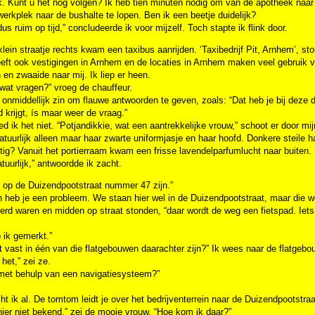
k. Kunt u het nog volgen? Ik heb tien minuten nodig om van de apotheek naa
erkplek naar de bushalte te lopen. Ben ik een beetje duidelijk?
dus ruim op tijd,” concludeerde ik voor mijzelf. Toch stapte ik flink door.
klein straatje rechts kwam een taxibus aanrijden. ‘Taxibedrijf Pit, Arnhem’, sto
eft ook vestigingen in Arnhem en de locaties in Arnhem maken veel gebruik va
en zwaaide naar mij. Ik liep er heen.
wat vragen?” vroeg de chauffeur.
 onmiddellijk zin om flauwe antwoorden te geven, zoals: “Dat heb je bij deze 
 krijgt, ís maar weer de vraag.”
d ik het niet. “Potjandikkie, wat een aantrekkelijke vrouw,” schoot er door mij
atuurlijk alleen maar haar zwarte uniformjasje en haar hoofd. Donkere steile h
tig? Vanuit het portierraam kwam een frisse lavendelparfumlucht naar buiten. 
tuurlijk,” antwoordde ik zacht.
t op de Duizendpootstraat nummer 47 zijn.”
n heb je een probleem. We staan hier wel in de Duizendpootstraat, maar die wo
erd waren en midden op straat stonden, “daar wordt de weg een fietspad. Iets 
 ik gemerkt.”
 vast in één van die flatgebouwen daarachter zijn?” Ik wees naar de flatgebo
 het,” zei ze.
 met behulp van een navigatiesysteem?”
ht ik al. De tomtom leidt je over het bedrijventerrein naar de Duizendpootstr
hier niet bekend,” zei de mooie vrouw. “Hoe kom ik daar?”