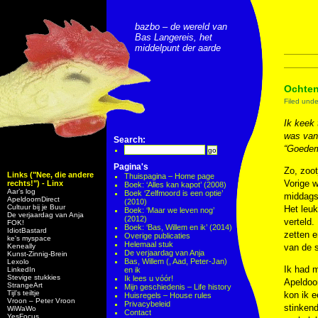
bazbo – de wereld van
Bas Langereis, het
middelpunt der aarde
Ochten
Filed und
Ik keek 
was van
Search:
“Goedem
Pagina's
Zo, zoot
Links ("Nee, die andere
Thuispagina – Home page
Vorige w
rechts!") - Linx
Boek: ‘Alles kan kapot’ (2008)
Aar’s log
Boek ‘Zelfmoord is een optie’
middags
ApeldoornDirect
(2010)
Cultuur bij je Buur
Het leuk
Boek: ‘Maar we leven nog’
De verjaardag van Anja
(2012)
verteld.
FOK!
Boek: ‘Bas, Willem en ik’ (2014)
IdiotBastard
zetten e
Overige publicaties
ke's myspace
Helemaal stuk
Keneally
van de s
De verjaardag van Anja
Kunst-Zinnig-Brein
Bas, Willem (, Aad, Peter-Jan)
Lexolo
Ik had m
LinkedIn
en ik
Stevige stukkies
Ik lees u vóór!
Apeldoor
StrangeArt
Mijn geschiedenis – Life history
Tijl’s teiltje
kon ik e
Huisregels – House rules
Vroon – Peter Vroon
Privacybeleid
stinkend
WiWaWo
Contact
YesFocus