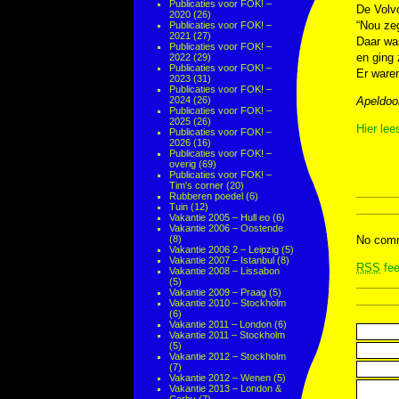
Publicaties voor FOK! –
De Volvo
2020
(26)
“Nou zeg
Publicaties voor FOK! –
2021
(27)
Daar was
Publicaties voor FOK! –
en ging 
2022
(29)
Publicaties voor FOK! –
Er waren
2023
(31)
Publicaties voor FOK! –
2024
(26)
Apeldoo
Publicaties voor FOK! –
2025
(26)
Hier lee
Publicaties voor FOK! –
2026
(16)
Publicaties voor FOK! –
overig
(69)
Publicaties voor FOK! –
Tim's corner
(20)
Rubberen poedel
(6)
Tuin
(12)
Vakantie 2005 – Hull eo
(6)
Vakantie 2006 – Oostende
(8)
No comm
Vakantie 2006 2 – Leipzig
(5)
Vakantie 2007 – Istanbul
(8)
RSS
fee
Vakantie 2008 – Lissabon
(5)
Vakantie 2009 – Praag
(5)
Vakantie 2010 – Stockholm
(6)
Vakantie 2011 – London
(6)
Vakantie 2011 – Stockholm
(5)
Vakantie 2012 – Stockholm
(7)
Vakantie 2012 – Wenen
(5)
Vakantie 2013 – London &