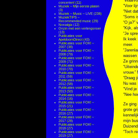
“Waarvo
concerten!
(11)
“Voor lij
Muziek – Mijn eerste platen
(3)
“Niet da
Muziek – Music – LIVE
(238)
“Soms is
MuziekTIPS –
Recommended music
(29)
“O ja?” 
Nostalgia
(12)
“Kijk, a
Onzin met een verlengsnoer
(13)
“Je spr
Publicaties voor
Ik keek 
ApeldoornDirect
(43)
Publicaties voor FOK! –
meer.
2007
(38)
“Jarenla
Publicaties voor FOK! –
2008
(79)
wassen 
Publicaties voor FOK! –
Ze grinn
2009
(71)
Publicaties voor FOK! –
“Uiteind
2010
(70)
vrouw.” 
Publicaties voor FOK! –
2011
(59)
“Draag j
Publicaties voor FOK! –
Nu was h
2012
(58)
Publicaties voor FOK! –
“Vind je
2013
(50)
“Nee hoo
Publicaties voor FOK! –
2014
(16)
Publicaties voor FOK! –
Ze ging 
2015
(21)
grote gr
Publicaties voor FOK! –
2016
(27)
kennelij
Publicaties voor FOK! –
mijn bus
2017
(28)
Publicaties voor FOK! –
Duizendp
2018
(27)
“Toch ni
Publicaties voor FOK! –
2019
(27)