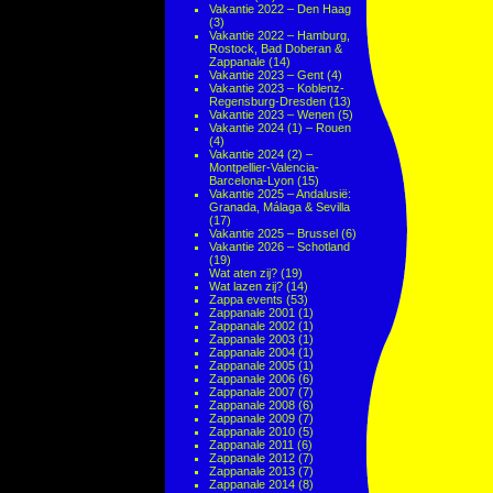
Vakantie 2022 – Den Haag
(3)
Vakantie 2022 – Hamburg,
Rostock, Bad Doberan &
Zappanale
(14)
Vakantie 2023 – Gent
(4)
Vakantie 2023 – Koblenz-
Regensburg-Dresden
(13)
Vakantie 2023 – Wenen
(5)
Vakantie 2024 (1) – Rouen
(4)
Vakantie 2024 (2) –
Montpellier-Valencia-
Barcelona-Lyon
(15)
Vakantie 2025 – Andalusië:
Granada, Málaga & Sevilla
(17)
Vakantie 2025 – Brussel
(6)
Vakantie 2026 – Schotland
(19)
Wat aten zij?
(19)
Wat lazen zij?
(14)
Zappa events
(53)
Zappanale 2001
(1)
Zappanale 2002
(1)
Zappanale 2003
(1)
Zappanale 2004
(1)
Zappanale 2005
(1)
Zappanale 2006
(6)
Zappanale 2007
(7)
Zappanale 2008
(6)
Zappanale 2009
(7)
Zappanale 2010
(5)
Zappanale 2011
(6)
Zappanale 2012
(7)
Zappanale 2013
(7)
Zappanale 2014
(8)