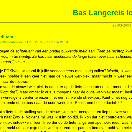
Bas Langereis le
20-03-2009
dlucht
er:
Publicaties voor FOK! - 2009
— bazbo @ 22:23
tegen de achterkant van een prettig bukkende meid aan. Toen ze rechtop kwam
 vóór in de twintig. Ze had haar donkerblonde lange haren over haar schoude
orgen,” zei ze.
je FOK!vee, waar zal ik jullie vandaag eens mee lastig vallen? Wacht, ik weet 
eek hoefde ik een keer niet naar de nieuwe werkplek, maar mocht ik weer een
 naar de nieuwe.
e van de nieuwe werkplek is dat ik er op de fiets heen kan en niet meer in die
 Klopt dat?) Maar omdat ik dus ’s morgens naar de oude werkplek moest, besloo
n vervolgens verder te reizen met een stinkende streekbus. Kunt u het nog vo
tinkende streekbus naar de oude werkplek. Ben ik een beetje duidelijk?
ijn fiets in de stalling van de nieuwe werkplek neergezet en liep nu over van 
n naar Zwolle. Volgens mij was ik ruim op tijd. Ik kon dat niet controleren, 
en klok ontdekken. Toen ik eerder op de fiets langs een apotheek reed, was het
e streekbus naar mijn oude werkplek vertrekt pas om tien over acht van het s