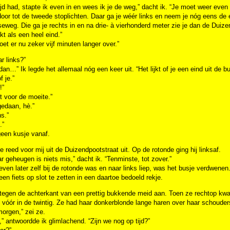
tijd had, stapte ik even in en wees ik je de weg,” dacht ik. “Je moet weer even 
 door tot de tweede stoplichten. Daar ga je wéér links en neem je nóg eens de 
eweg. Die ga je rechts in en na drie- à vierhonderd meter zie je dan de Duize
nkt als een heel eind.”
doet er nu zeker vijf minuten langer over.”
r links?”
dan…” Ik legde het allemaal nóg een keer uit. “Het lijkt of je een eind uit de b
f je.”
!”
 voor de moeite.”
gedaan, hè.”
ns.”
.”
geen kusje vanaf.
e reed voor mij uit de Duizendpootstraat uit. Op de rotonde ging hij linksaf.
r geheugen is niets mis,” dacht ik. “Tenminste, tot zover.”
even later zelf bij de rotonde was en naar links liep, was het busje verdwene
en fiets op slot te zetten in een daartoe bedoeld rekje.
tegen de achterkant van een prettig bukkende meid aan. Toen ze rechtop kwam
 vóór in de twintig. Ze had haar donkerblonde lange haren over haar schoude
orgen,” zei ze.
” antwoordde ik glimlachend. “Zijn we nog op tijd?”