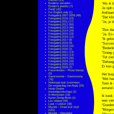
chicken
(14)
Eveliens sieraden –
“Als ik 
Evelien's jewelry
(7)
Je rijdt
FoolZ
(42)
For English only
(1)
Anklaars
Fotogalerij 2007-2009
(48)
“Dat kli
Fotogalerij 2010
(23)
Fotogalerij 2011
(17)
“Ja, je 
Fotogalerij 2012
(50)
Fotogalerij 2013
(46)
“Dus daa
Fotogalerij 2014
(29)
Fotogalerij 2015
(33)
“Ja. En 
Fotogalerij 2016
(12)
“Ik geloo
Fotogalerij 2017
(8)
Fotogalerij 2018
(9)
“Succes
Fotogalerij 2019
(16)
“Bedankt
Fotogalerij 2020
(2)
Fotogalerij 2021
(13)
“Graag 
Fotogalerij 2022
(13)
“Tot zie
Fotogalerij 2023
(30)
Fotogalerij 2024
(16)
“Dahaag
Fotogalerij 2025
(22)
Er kon 
Fotogalerij 2026
(7)
Fotovrienden – Photo friendz
(5)
Het busj
Gastronomie – Gastronomy
“Met haa
(76)
Helemaal stuk (voorheen:
Toen ik 
De verjaardag van Anja)
(25)
iemand e
Hoop Gedoe
(toneelgezelschap)
(2)
In Memoriam
(16)
Ik keek 
Kunst-Zinnig-Brein
(2)
was van
Lex related
(49)
Luuk = Lekker
(38)
“Goedem
Muziek – Draai al je vinyl
“Morgen,
(151)
Muziek – Klassieke