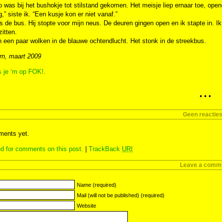
 was bij het bushokje tot stilstand gekomen. Het meisje liep ernaar toe, opend
,” siste ik. “Een kusje kon er niet vanaf.”
 de bus. Hij stopte voor mijn neus. De deuren gingen open en ik stapte in. Ik 
zitten.
 een paar wolken in de blauwe ochtendlucht. Het stonk in de streekbus.
rn, maart 2009
s je ‘m op FOK!
.
• • •
Geen reactie
ents yet.
d for comments on this post.
|
TrackBack
URI
Leave a comm
Name (required)
Mail (will not be published) (required)
Website