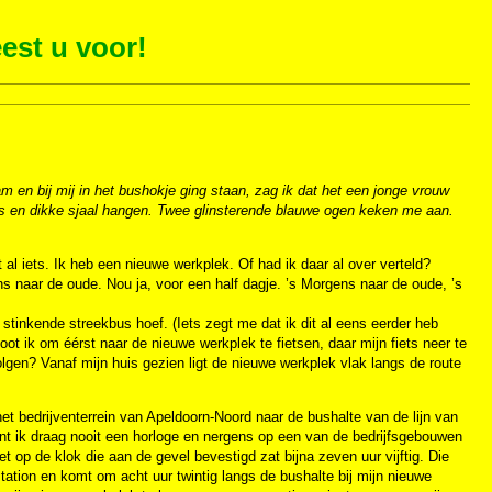
est u voor!
 en bij mij in het bushokje ging staan, zag ik dat het een jonge vrouw
rs en dikke sjaal hangen. Twee glinsterende blauwe ogen keken me aan.
al iets. Ik heb een nieuwe werkplek. Of had ik daar al over verteld?
s naar de oude. Nou ja, voor een half dagje. ’s Morgens naar de oude, ’s
 stinkende streekbus hoef. (Iets zegt me dat ik dit al eens eerder heb
t ik om éérst naar de nieuwe werkplek te fietsen, daar mijn fiets neer te
lgen? Vanaf mijn huis gezien ligt de nieuwe werkplek vlak langs de route
het bedrijventerrein van Apeldoorn-Noord naar de bushalte van de lijn van
want ik draag nooit een horloge en nergens op een van de bedrijfsgebouwen
 op de klok die aan de gevel bevestigd zat bijna zeven uur vijftig. Die
tation en komt om acht uur twintig langs de bushalte bij mijn nieuwe