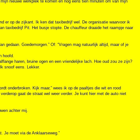
r mijn nieuwe werkplek te komen en nog eens tien minuten om van mijn
nd er op de zijkant. Ik ken dat taxibedrijf wel. De organisatie waarvoor ik
n taxibedrijf Pit. Het busje stopte. De chauffeur draaide het raampje naar
dan gedaan. Goedemorgen.” Of: “Vragen mag natuurlijk altijd, maar of je
n hoofd.
alflange haren, bruine ogen en een vriendelijke lach. Hoe oud zou ze zijn?
Ik snoof eens. Lekker.
rdt onderbroken. Kijk maar,” wees ik op de paaltjes die wit en rood
verderop gaat de straat wel weer verder. Je kunt hier met de auto niet
uwen achter mij.
aat. Je moet via de Anklaarseweg.”