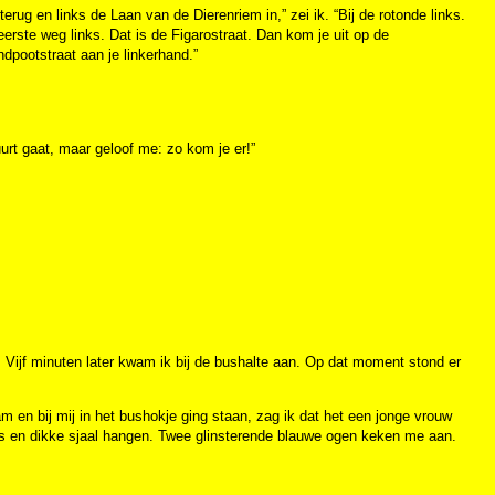
terug en links de Laan van de Dierenriem in,” zei ik. “Bij de rotonde links.
eerste weg links. Dat is de Figarostraat. Dan kom je uit op de
ndpootstraat aan je linkerhand.”
uurt gaat, maar geloof me: zo kom je er!”
n. Vijf minuten later kwam ik bij de bushalte aan. Op dat moment stond er
 en bij mij in het bushokje ging staan, zag ik dat het een jonge vrouw
rs en dikke sjaal hangen. Twee glinsterende blauwe ogen keken me aan.