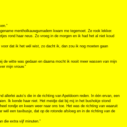
ken.”
Een aangename mentholkauwgumadem kwam me tegemoet. Ze rook lekker.
tjes rond haar neus. Zo vroeg in de morgen en ik had het al niet koud
e voor dat ik het wél wist, zo dacht ik, dan zou ik nog moeten gaan
k bij de witte was gedaan en daarna mocht ik nooit meer wassen van mijn
ver mijn vrouw.”
 allerlei auto’s die in de richting van Apeldoorn reden. In één ervan, een
en. Ik kende haar niet. Het meidje dat bij mij in het bushokje stond
n heel rondje en kwam weer naar ons toe. Het was de richting van waaruit
 wél een taxibusje, dat op de rotonde afsloeg en in de richting van de
 die extra vijf minuten.”