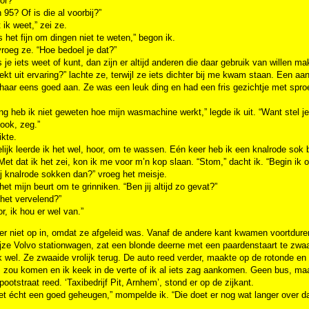
or?”
n 95? Of is die al voorbij?”
t ik weet,” zei ze.
 het fijn om dingen niet te weten,” begon ik.
vroeg ze. “Hoe bedoel je dat?”
ls je iets weet of kunt, dan zijn er altijd anderen die daar gebruik van willen ma
eekt uit ervaring?” lachte ze, terwijl ze iets dichter bij me kwam staan. 
haar eens goed aan. Ze was een leuk ding en had een fris gezichtje met sproe
ng heb ik niet geweten hoe mijn wasmachine werkt,” legde ik uit. “Want stel j
ook, zeg.”
ikte.
elijk leerde ik het wel, hoor, om te wassen. Eén keer heb ik een knalrode so
Met dat ik het zei, kon ik me voor m’n kop slaan. “Stom,” dacht ik. “Begin ik o
ij knalrode sokken dan?” vroeg het meisje.
et mijn beurt om te grinniken. “Ben jij altijd zo gevat?”
 het vervelend?”
r, ik hou er wel van.”
er niet op in, omdat ze afgeleid was. Vanaf de andere kant kwamen voortdurend
ijze Volvo stationwagen, zat een blonde deerne met een paardenstaart te zwaai
k wel. Ze zwaaide vrolijk terug. De auto reed verder, maakte op de rotonde e
 zou komen en ik keek in de verte of ik al iets zag aankomen. Geen bus, maar
ootstraat reed. ‘Taxibedrijf Pit, Arnhem’, stond er op de zijkant.
et écht een goed geheugen,” mompelde ik. “Die doet er nog wat langer over dan