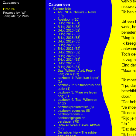
werkple
Zappateers
Categorieën
nieuwe w
Categorieën
Credits
“Ik ben 
AGENDA! Nieuws – News
Powered by: WP
(19)
Template by: Priss
Apeldoorn
(10)
Uit een 
B-log 2014
(61)
werk, he
B-log 2015
(53)
B-log 2016
(52)
beneden 
B-log 2017
(52)
“Mag ik 
B-log 2018
(53)
B-log 2019
(53)
Ik kreeg
B-log 2020
(53)
antwoord
B-log 2021
(52)
B-log 2022
(52)
Toch dee
B-log 2023
(52)
Ik zag n
B-log 2024
(53)
B-log 2025
(53)
Eind der
B-log 2026
(31)
“Maar na
Bas, Willem (, Aad, Peter-
Jan) en ik
(53)
bazboek 1: 'Alles kan kapot'
“Ik moe
(1)
bazboek 2: 'Zelfmoord is een
“Tja, da
optie'
(1)
beschild
bazboek 3: 'Maar we leven
nog'
(1)
door.”
bazboek 4: 'Bas, Willem en
“Dat heb
ik'
(2)
bazboekpresentaties
(3)
“Je moet
bazboekrecensies
(8)
“Ik denk
bazboptredens –
aankondigingen en
“Rijd je
verslagen
(78)
“Ja.”
BWi&A BWA&i BAW&i ABW&i
(14)
“Dat dac
De rubber kip – The rubber
“Ik ben 