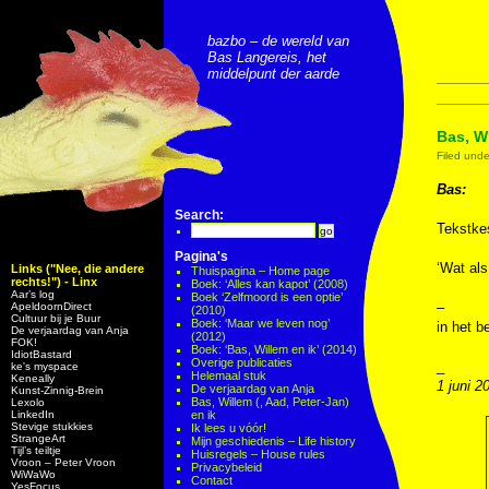
bazbo – de wereld van
Bas Langereis, het
middelpunt der aarde
Bas, Wi
Filed und
Bas:
Search:
Tekstkes
Pagina's
‘Wat als
Links ("Nee, die andere
Thuispagina – Home page
rechts!") - Linx
Boek: ‘Alles kan kapot’ (2008)
Aar’s log
Boek ‘Zelfmoord is een optie’
–
ApeldoornDirect
(2010)
Cultuur bij je Buur
Boek: ‘Maar we leven nog’
in het b
De verjaardag van Anja
(2012)
FOK!
Boek: ‘Bas, Willem en ik’ (2014)
IdiotBastard
Overige publicaties
_
ke's myspace
Helemaal stuk
Keneally
1 juni 2
De verjaardag van Anja
Kunst-Zinnig-Brein
Bas, Willem (, Aad, Peter-Jan)
Lexolo
LinkedIn
en ik
Stevige stukkies
Ik lees u vóór!
StrangeArt
Mijn geschiedenis – Life history
Tijl’s teiltje
Huisregels – House rules
Vroon – Peter Vroon
Privacybeleid
WiWaWo
Contact
YesFocus