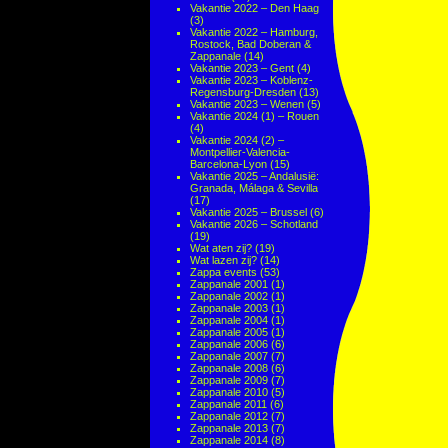
Vakantie 2022 – Den Haag
(3)
Vakantie 2022 – Hamburg,
Rostock, Bad Doberan &
Zappanale
(14)
Vakantie 2023 – Gent
(4)
Vakantie 2023 – Koblenz-
Regensburg-Dresden
(13)
Vakantie 2023 – Wenen
(5)
Vakantie 2024 (1) – Rouen
(4)
Vakantie 2024 (2) –
Montpellier-Valencia-
Barcelona-Lyon
(15)
Vakantie 2025 – Andalusië:
Granada, Málaga & Sevilla
(17)
Vakantie 2025 – Brussel
(6)
Vakantie 2026 – Schotland
(19)
Wat aten zij?
(19)
Wat lazen zij?
(14)
Zappa events
(53)
Zappanale 2001
(1)
Zappanale 2002
(1)
Zappanale 2003
(1)
Zappanale 2004
(1)
Zappanale 2005
(1)
Zappanale 2006
(6)
Zappanale 2007
(7)
Zappanale 2008
(6)
Zappanale 2009
(7)
Zappanale 2010
(5)
Zappanale 2011
(6)
Zappanale 2012
(7)
Zappanale 2013
(7)
Zappanale 2014
(8)