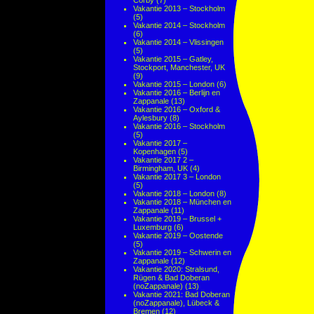
Corby
(7)
Vakantie 2013 – Stockholm
(5)
Vakantie 2014 – Stockholm
(6)
Vakantie 2014 – Vlissingen
(5)
Vakantie 2015 – Gatley,
Stockport, Manchester, UK
(9)
Vakantie 2015 – London
(6)
Vakantie 2016 – Berlijn en
Zappanale
(13)
Vakantie 2016 – Oxford &
Aylesbury
(8)
Vakantie 2016 – Stockholm
(5)
Vakantie 2017 –
Kopenhagen
(5)
Vakantie 2017 2 –
Birmingham, UK
(4)
Vakantie 2017 3 – London
(5)
Vakantie 2018 – London
(8)
Vakantie 2018 – München en
Zappanale
(11)
Vakantie 2019 – Brussel +
Luxemburg
(6)
Vakantie 2019 – Oostende
(5)
Vakantie 2019 – Schwerin en
Zappanale
(12)
Vakantie 2020: Stralsund,
Rügen & Bad Doberan
(noZappanale)
(13)
Vakantie 2021: Bad Doberan
(noZappanale), Lübeck &
Bremen
(12)