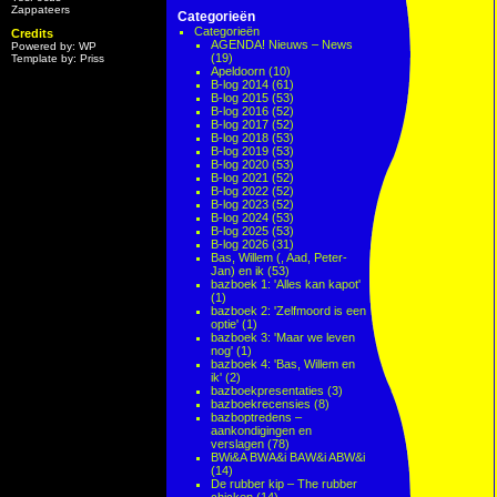
Zappateers
Categorieën
Categorieën
Credits
AGENDA! Nieuws – News
Powered by: WP
(19)
Template by: Priss
Apeldoorn
(10)
B-log 2014
(61)
B-log 2015
(53)
B-log 2016
(52)
B-log 2017
(52)
B-log 2018
(53)
B-log 2019
(53)
B-log 2020
(53)
B-log 2021
(52)
B-log 2022
(52)
B-log 2023
(52)
B-log 2024
(53)
B-log 2025
(53)
B-log 2026
(31)
Bas, Willem (, Aad, Peter-
Jan) en ik
(53)
bazboek 1: 'Alles kan kapot'
(1)
bazboek 2: 'Zelfmoord is een
optie'
(1)
bazboek 3: 'Maar we leven
nog'
(1)
bazboek 4: 'Bas, Willem en
ik'
(2)
bazboekpresentaties
(3)
bazboekrecensies
(8)
bazboptredens –
aankondigingen en
verslagen
(78)
BWi&A BWA&i BAW&i ABW&i
(14)
De rubber kip – The rubber