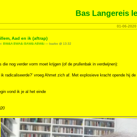
Bas Langereis le
01-06-2020
llem, Aad en ik (aftrap)
er:
BWi&A BWA&i BAW&i ABW&i
— bazbo @ 13:32
 die nog verder vorm moet krijgen (of de prullenbak in verdwijnen):
 ik radicaliseerde?’ vroeg Ahmet zich af. Met explosieve kracht opende hij de
egin vond ik je al het einde
020