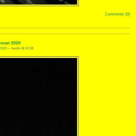
Comments (0)
ruari 2020
 2020
— bazbo @ 20:58