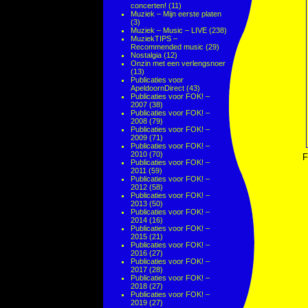
concerten!
(11)
Muziek – Mijn eerste platen
(3)
Muziek – Music – LIVE
(238)
MuziekTIPS –
Recommended music
(29)
Nostalgia
(12)
Onzin met een verlengsnoer
(13)
Publicaties voor
ApeldoornDirect
(43)
Publicaties voor FOK! –
2007
(38)
Publicaties voor FOK! –
2008
(79)
Publicaties voor FOK! –
2009
(71)
Publicaties voor FOK! –
2010
(70)
F
Publicaties voor FOK! –
2011
(59)
Publicaties voor FOK! –
2012
(58)
Publicaties voor FOK! –
2013
(50)
Publicaties voor FOK! –
2014
(16)
Publicaties voor FOK! –
2015
(21)
Publicaties voor FOK! –
2016
(27)
Publicaties voor FOK! –
2017
(28)
Publicaties voor FOK! –
2018
(27)
Publicaties voor FOK! –
2019
(27)