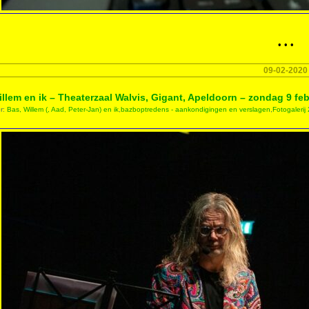
• • •
09-02-2020
illem en ik – Theaterzaal Walvis, Gigant, Apeldoorn – zondag 9 feb
er:
Bas, Willem (, Aad, Peter-Jan) en ik
,
bazboptredens - aankondigingen en verslagen
,
Fotogalerij