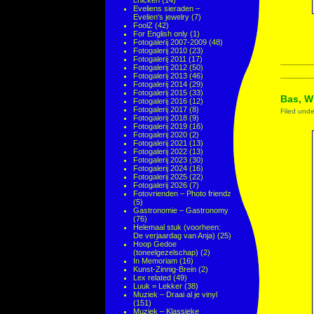
chicken
(14)
Eveliens sieraden –
Evelien's jewelry
(7)
FoolZ
(42)
For English only
(1)
Fotogalerij 2007-2009
(48)
Fotogalerij 2010
(23)
Fotogalerij 2011
(17)
Fotogalerij 2012
(50)
Fotogalerij 2013
(46)
Fotogalerij 2014
(29)
Fotogalerij 2015
(33)
Bas, W
Fotogalerij 2016
(12)
Fotogalerij 2017
(8)
Filed und
Fotogalerij 2018
(9)
Fotogalerij 2019
(16)
Fotogalerij 2020
(2)
Fotogalerij 2021
(13)
Fotogalerij 2022
(13)
Fotogalerij 2023
(30)
Fotogalerij 2024
(16)
Fotogalerij 2025
(22)
Fotogalerij 2026
(7)
Fotovrienden – Photo friendz
(5)
Gastronomie – Gastronomy
(76)
Helemaal stuk (voorheen:
De verjaardag van Anja)
(25)
Hoop Gedoe
(toneelgezelschap)
(2)
In Memoriam
(16)
Kunst-Zinnig-Brein
(2)
Lex related
(49)
Luuk = Lekker
(38)
Muziek – Draai al je vinyl
(151)
Muziek – Klassieke