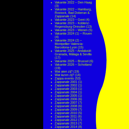
Vakantie 2022 – Den Haag
(3)
Vakantie 2022 – Hamburg,
Rostock, Bad Doberan &
Zappanale
(14)
Vakantie 2023 – Gent
(4)
Vakantie 2023 – Koblenz-
Regensburg-Dresden
(13)
Vakantie 2023 – Wenen
(5)
Vakantie 2024 (1) – Rouen
(4)
Vakantie 2024 (2) –
Montpellier-Valencia-
Barcelona-Lyon
(15)
Vakantie 2025 – Andalusië:
Granada, Málaga & Sevilla
(17)
Vakantie 2025 – Brussel
(6)
Vakantie 2026 – Schotland
(19)
Wat aten zij?
(19)
Wat lazen zij?
(14)
Zappa events
(53)
Zappanale 2001
(1)
Zappanale 2002
(1)
Zappanale 2003
(1)
Zappanale 2004
(1)
Zappanale 2005
(1)
Zappanale 2006
(6)
Zappanale 2007
(7)
Zappanale 2008
(6)
Zappanale 2009
(7)
Zappanale 2010
(5)
Zappanale 2011
(6)
Zappanale 2012
(7)
Zappanale 2013
(7)
Zappanale 2014
(8)