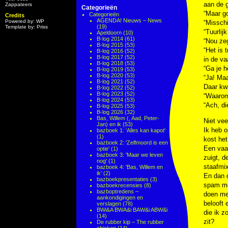
aan de g
Zappateers
Categorieën
“Maar go
Categorieën
Credits
AGENDA! Nieuws – News
Powered by: WP
“Misschi
(19)
Template by: Priss
“Tuurlij
Apeldoorn
(10)
B-log 2014
(61)
“Nou zeg
B-log 2015
(53)
“Het is 
B-log 2016
(52)
B-log 2017
(52)
in de va
B-log 2018
(53)
“Ga je h
B-log 2019
(53)
B-log 2020
(53)
“Ja! Maa
B-log 2021
(52)
Daar kw
B-log 2022
(52)
B-log 2023
(52)
“Waarom
B-log 2024
(53)
“Ach, di
B-log 2025
(53)
B-log 2026
(32)
Bas, Willem (, Aad, Peter-
Niet vee
Jan) en ik
(53)
Ik heb 
bazboek 1: 'Alles kan kapot'
(1)
kost het
bazboek 2: 'Zelfmoord is een
Een vaat
optie'
(1)
bazboek 3: 'Maar we leven
zuigt, d
nog'
(1)
staafmix
bazboek 4: 'Bas, Willem en
ik'
(2)
En dan d
bazboekpresentaties
(3)
spam me
bazboekrecensies
(8)
bazboptredens –
doen met
aankondigingen en
belooft 
verslagen
(78)
BWi&A BWA&i BAW&i ABW&i
die ik z
(14)
zit?
De rubber kip – The rubber