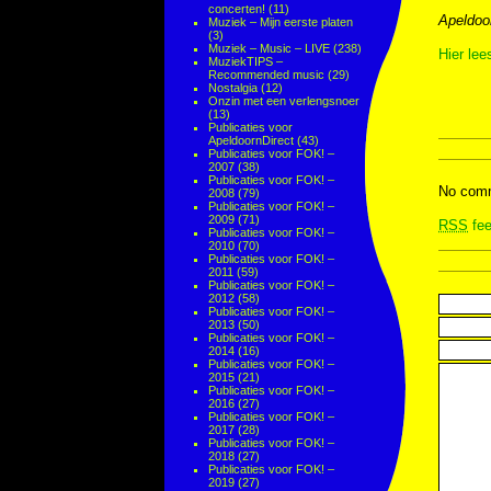
concerten!
(11)
Apeldoo
Muziek – Mijn eerste platen
(3)
Muziek – Music – LIVE
(238)
Hier lee
MuziekTIPS –
Recommended music
(29)
Nostalgia
(12)
Onzin met een verlengsnoer
(13)
Publicaties voor
ApeldoornDirect
(43)
Publicaties voor FOK! –
2007
(38)
Publicaties voor FOK! –
No comm
2008
(79)
Publicaties voor FOK! –
2009
(71)
RSS
fee
Publicaties voor FOK! –
2010
(70)
Publicaties voor FOK! –
2011
(59)
Publicaties voor FOK! –
2012
(58)
Publicaties voor FOK! –
2013
(50)
Publicaties voor FOK! –
2014
(16)
Publicaties voor FOK! –
2015
(21)
Publicaties voor FOK! –
2016
(27)
Publicaties voor FOK! –
2017
(28)
Publicaties voor FOK! –
2018
(27)
Publicaties voor FOK! –
2019
(27)