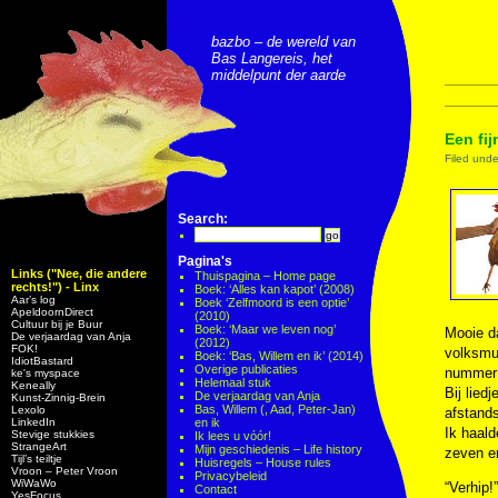
bazbo – de wereld van
Bas Langereis, het
middelpunt der aarde
Een fij
Filed und
Search:
Pagina's
Links ("Nee, die andere
Thuispagina – Home page
rechts!") - Linx
Boek: ‘Alles kan kapot’ (2008)
Aar’s log
Boek ‘Zelfmoord is een optie’
ApeldoornDirect
(2010)
Cultuur bij je Buur
Boek: ‘Maar we leven nog’
Mooie d
De verjaardag van Anja
(2012)
FOK!
volksmu
Boek: ‘Bas, Willem en ik’ (2014)
IdiotBastard
Overige publicaties
nummer 
ke's myspace
Helemaal stuk
Keneally
Bij lied
De verjaardag van Anja
Kunst-Zinnig-Brein
Bas, Willem (, Aad, Peter-Jan)
Lexolo
afstands
LinkedIn
en ik
Ik haald
Stevige stukkies
Ik lees u vóór!
StrangeArt
Mijn geschiedenis – Life history
zeven en
Tijl’s teiltje
Huisregels – House rules
Vroon – Peter Vroon
Privacybeleid
WiWaWo
“Verhip!
Contact
YesFocus