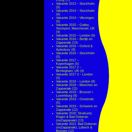
Corby
(7)
Vakantie 2013 – Stockholm
(5)
Vakantie 2014 – Stockholm
(6)
Vakantie 2014 – Vlissingen
(5)
Vakantie 2015 – Gatley,
Stockport, Manchester, UK
(9)
Vakantie 2015 – London
(6)
Vakantie 2016 – Berlijn en
Zappanale
(13)
Vakantie 2016 – Oxford &
Aylesbury
(8)
Vakantie 2016 – Stockholm
(5)
Vakantie 2017 –
Kopenhagen
(5)
Vakantie 2017 2 –
Birmingham, UK
(4)
Vakantie 2017 3 – London
(5)
Vakantie 2018 – London
(8)
Vakantie 2018 – München en
Zappanale
(11)
Vakantie 2019 – Brussel +
Luxemburg
(6)
Vakantie 2019 – Oostende
(5)
Vakantie 2019 – Schwerin en
Zappanale
(12)
Vakantie 2020: Stralsund,
Rügen & Bad Doberan
(noZappanale)
(13)
Vakantie 2021: Bad Doberan
(noZappanale), Lübeck &
Bremen
(12)