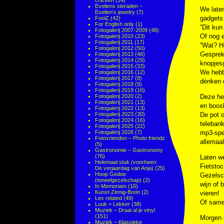
chicken
(14)
Eveliens sieraden –
We late
Evelien's jewelry
(7)
gadgets 
FoolZ
(42)
For English only
(1)
“Dit kun
Fotogalerij 2007-2009
(48)
Of nog e
Fotogalerij 2010
(23)
Fotogalerij 2011
(17)
“Wat? He
Fotogalerij 2012
(50)
Gesprek
Fotogalerij 2013
(46)
Fotogalerij 2014
(29)
knopjesg
Fotogalerij 2015
(33)
We hebbe
Fotogalerij 2016
(12)
Fotogalerij 2017
(8)
dénken d
Fotogalerij 2018
(9)
Fotogalerij 2019
(16)
Fotogalerij 2020
(2)
Deze hed
Fotogalerij 2021
(13)
en boosh
Fotogalerij 2022
(13)
Fotogalerij 2023
(30)
De pot o
Fotogalerij 2024
(16)
telebank
Fotogalerij 2025
(22)
Fotogalerij 2026
(7)
mp3-spe
Fotovrienden – Photo friendz
allemaal
(5)
Gastronomie – Gastronomy
(76)
Laten we
Helemaal stuk (voorheen:
Fietsto
De verjaardag van Anja)
(25)
Hoop Gedoe
Gezelsc
(toneelgezelschap)
(2)
wijn of 
In Memoriam
(16)
Kunst-Zinnig-Brein
(2)
vieren!
Lex related
(49)
Of samen
Luuk = Lekker
(38)
Muziek – Draai al je vinyl
(151)
Morgen d
Muziek – Klassieke