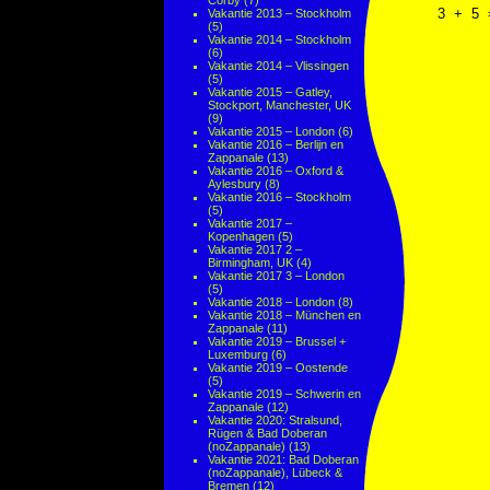
Corby
(7)
3
+
5
Vakantie 2013 – Stockholm
(5)
Vakantie 2014 – Stockholm
(6)
Vakantie 2014 – Vlissingen
(5)
Vakantie 2015 – Gatley,
Stockport, Manchester, UK
(9)
Vakantie 2015 – London
(6)
Vakantie 2016 – Berlijn en
Zappanale
(13)
Vakantie 2016 – Oxford &
Aylesbury
(8)
Vakantie 2016 – Stockholm
(5)
Vakantie 2017 –
Kopenhagen
(5)
Vakantie 2017 2 –
Birmingham, UK
(4)
Vakantie 2017 3 – London
(5)
Vakantie 2018 – London
(8)
Vakantie 2018 – München en
Zappanale
(11)
Vakantie 2019 – Brussel +
Luxemburg
(6)
Vakantie 2019 – Oostende
(5)
Vakantie 2019 – Schwerin en
Zappanale
(12)
Vakantie 2020: Stralsund,
Rügen & Bad Doberan
(noZappanale)
(13)
Vakantie 2021: Bad Doberan
(noZappanale), Lübeck &
Bremen
(12)