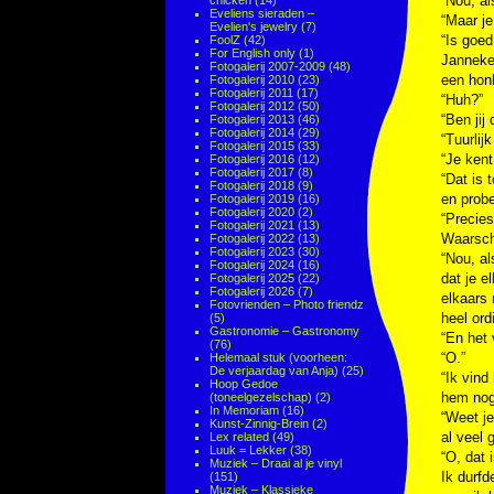
“Nou, als
chicken
(14)
Eveliens sieraden –
“Maar je
Evelien's jewelry
(7)
“Is goed
FoolZ
(42)
For English only
(1)
Janneke 
Fotogalerij 2007-2009
(48)
een hon
Fotogalerij 2010
(23)
Fotogalerij 2011
(17)
“Huh?”
Fotogalerij 2012
(50)
“Ben jij
Fotogalerij 2013
(46)
Fotogalerij 2014
(29)
“Tuurlij
Fotogalerij 2015
(33)
“Je kent
Fotogalerij 2016
(12)
Fotogalerij 2017
(8)
“Dat is 
Fotogalerij 2018
(9)
en probe
Fotogalerij 2019
(16)
Fotogalerij 2020
(2)
“Precies
Fotogalerij 2021
(13)
Waarschi
Fotogalerij 2022
(13)
Fotogalerij 2023
(30)
“Nou, al
Fotogalerij 2024
(16)
dat je e
Fotogalerij 2025
(22)
Fotogalerij 2026
(7)
elkaars 
Fotovrienden – Photo friendz
heel ord
(5)
Gastronomie – Gastronomy
“En het 
(76)
“O.”
Helemaal stuk (voorheen:
De verjaardag van Anja)
(25)
“Ik vin
Hoop Gedoe
hem nog
(toneelgezelschap)
(2)
In Memoriam
(16)
“Weet je
Kunst-Zinnig-Brein
(2)
al veel 
Lex related
(49)
Luuk = Lekker
(38)
“O, dat 
Muziek – Draai al je vinyl
Ik durfd
(151)
Muziek – Klassieke