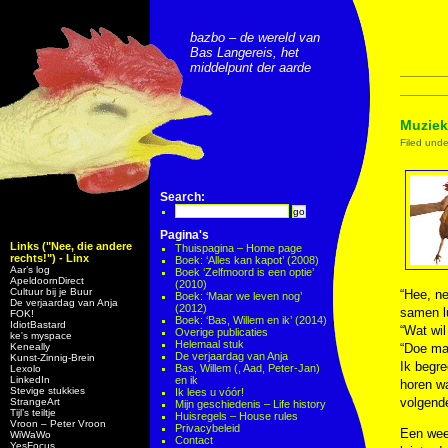
bazbo – de wereld van
Bas Langereis, het
middelpunt der aarde
Muziek
Filed und
Search:
Pagina's
Links ("Nee, die andere
Thuispagina – Home page
rechts!") - Linx
Boek: ‘Alles kan kapot’ (2008)
Aar’s log
Boek ‘Zelfmoord is een optie’
ApeldoornDirect
(2010)
Cultuur bij je Buur
“Hee, n
Boek: ‘Maar we leven nog’
De verjaardag van Anja
(2012)
samen lu
FOK!
Boek: ‘Bas, Willem en ik’ (2014)
IdiotBastard
“Wat wil
Overige publicaties
ke's myspace
Helemaal stuk
Keneally
“Doe maa
De verjaardag van Anja
Kunst-Zinnig-Brein
Ik begre
Bas, Willem (, Aad, Peter-Jan)
Lexolo
LinkedIn
en ik
horen wa
Stevige stukkies
Ik lees u vóór!
volgende
StrangeArt
Mijn geschiedenis – Life history
Tijl’s teiltje
Huisregels – House rules
Vroon – Peter Vroon
Privacybeleid
Een week
WiWaWo
Contact
YesFocus