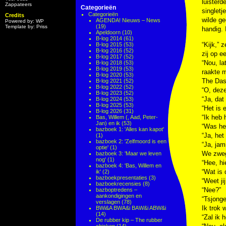
luister
Zappateers
Categorieën
singletj
Categorieën
Credits
wilde ge
AGENDA! Nieuws – News
Powered by: WP
(19)
Template by: Priss
handig. 
Apeldoorn
(10)
B-log 2014
(61)
“Kijk,” 
B-log 2015
(53)
B-log 2016
(52)
zij op e
B-log 2017
(52)
“Nou, la
B-log 2018
(53)
B-log 2019
(53)
raakte m
B-log 2020
(53)
The Das
B-log 2021
(52)
B-log 2022
(52)
“O, deze
B-log 2023
(52)
“Ja, dat
B-log 2024
(53)
B-log 2025
(53)
“Het is
B-log 2026
(31)
“Ik heb 
Bas, Willem (, Aad, Peter-
Jan) en ik
(53)
“Was het
bazboek 1: 'Alles kan kapot'
“Ja, het
(1)
bazboek 2: 'Zelfmoord is een
“Ja, jam
optie'
(1)
We zwe
bazboek 3: 'Maar we leven
nog'
(1)
“Hee, hi
bazboek 4: 'Bas, Willem en
“Wat is 
ik'
(2)
bazboekpresentaties
(3)
“Weet ji
bazboekrecensies
(8)
“Nee?”
bazboptredens –
aankondigingen en
“Tsjonge
verslagen
(78)
Ik trok 
BWi&A BWA&i BAW&i ABW&i
(14)
“Zal ik 
De rubber kip – The rubber