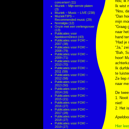
nou, ik 
concerten!
(11)
Ik wist 
Muziek – Mijn eerste platen
(3)
“Nou, da
Muziek – Music – LIVE
(238)
“Dan hoo
MuziekTIPS –
Recommended music
(29)
mijn mo
Nostalgia
(12)
“Graag g
Onzin met een verlengsnoer
(13)
naar het
Publicaties voor
hand ter
ApeldoornDirect
(43)
Publicaties voor FOK! –
“Had je 
2007
(38)
“Ja,” ze
Publicaties voor FOK! –
2008
(79)
“Bah, Su
Publicaties voor FOK! –
hoor! Ma
2009
(71)
Publicaties voor FOK! –
achterka
2010
(70)
Ik durfd
Publicaties voor FOK! –
2011
(59)
te luist
Publicaties voor FOK! –
Ze liep 
2012
(58)
Publicaties voor FOK! –
naar me 
2013
(50)
Publicaties voor FOK! –
2014
(16)
De twee 
Publicaties voor FOK! –
1. Nooit
2015
(21)
Publicaties voor FOK! –
niet!
2016
(27)
2. Het i
Publicaties voor FOK! –
2017
(28)
Publicaties voor FOK! –
Apeldoo
2018
(27)
Publicaties voor FOK! –
Hier lee
2019
(27)