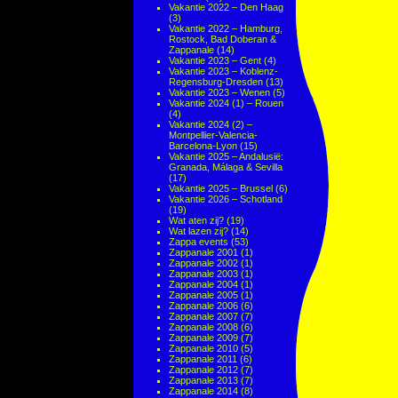
Vakantie 2022 – Den Haag
(3)
Vakantie 2022 – Hamburg,
Rostock, Bad Doberan &
Zappanale
(14)
Vakantie 2023 – Gent
(4)
Vakantie 2023 – Koblenz-
Regensburg-Dresden
(13)
Vakantie 2023 – Wenen
(5)
Vakantie 2024 (1) – Rouen
(4)
Vakantie 2024 (2) –
Montpellier-Valencia-
Barcelona-Lyon
(15)
Vakantie 2025 – Andalusië:
Granada, Málaga & Sevilla
(17)
Vakantie 2025 – Brussel
(6)
Vakantie 2026 – Schotland
(19)
Wat aten zij?
(19)
Wat lazen zij?
(14)
Zappa events
(53)
Zappanale 2001
(1)
Zappanale 2002
(1)
Zappanale 2003
(1)
Zappanale 2004
(1)
Zappanale 2005
(1)
Zappanale 2006
(6)
Zappanale 2007
(7)
Zappanale 2008
(6)
Zappanale 2009
(7)
Zappanale 2010
(5)
Zappanale 2011
(6)
Zappanale 2012
(7)
Zappanale 2013
(7)
Zappanale 2014
(8)