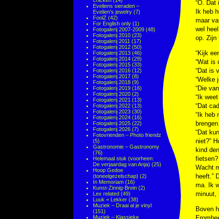
chicken
(14)
“O. Dat 
Eveliens sieraden –
Ik heb h
Evelien's jewelry
(7)
FoolZ
(42)
maar van
For English only
(1)
wel heel
Fotogalerij 2007-2009
(48)
Fotogalerij 2010
(23)
op. Zijn
Fotogalerij 2011
(17)
Fotogalerij 2012
(50)
“Kijk ee
Fotogalerij 2013
(46)
Fotogalerij 2014
(29)
“Wat is 
Fotogalerij 2015
(33)
“Dat is 
Fotogalerij 2016
(12)
Fotogalerij 2017
(8)
“Welke j
Fotogalerij 2018
(9)
“Die van
Fotogalerij 2019
(16)
Fotogalerij 2020
(2)
“Ik weet
Fotogalerij 2021
(13)
“Dat cad
Fotogalerij 2022
(13)
Fotogalerij 2023
(30)
“Ik heb 
Fotogalerij 2024
(16)
brengen
Fotogalerij 2025
(22)
Fotogalerij 2026
(7)
“Dat ku
Fotovrienden – Photo friendz
niet?” H
(5)
Gastronomie – Gastronomy
kind den
(76)
fietsen?
Helemaal stuk (voorheen:
De verjaardag van Anja)
(25)
Wacht ma
Hoop Gedoe
heeft.” 
(toneelgezelschap)
(2)
In Memoriam
(16)
ma. Ik w
Kunst-Zinnig-Brein
(2)
minuut, 
Lex related
(49)
Luuk = Lekker
(38)
Muziek – Draai al je vinyl
Boven he
(151)
Muziek – Klassieke
Eromheen