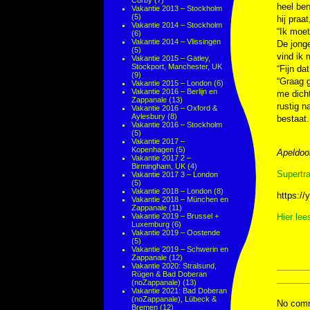
Corby
(7)
heel ben
Vakantie 2013 – Stockholm
(5)
hij praa
Vakantie 2014 – Stockholm
“Ik moet
(6)
Vakantie 2014 – Vlissingen
De jonge
(5)
vind ik 
Vakantie 2015 – Gatley,
Stockport, Manchester, UK
“Fijn da
(9)
“Graag g
Vakantie 2015 – London
(6)
Vakantie 2016 – Berlijn en
me dicht
Zappanale
(13)
rustig n
Vakantie 2016 – Oxford &
Aylesbury
(8)
bestaat.
Vakantie 2016 – Stockholm
(5)
Vakantie 2017 –
Kopenhagen
(5)
Apeldoor
Vakantie 2017 2 –
Birmingham, UK
(4)
Supertr
Vakantie 2017 3 – London
(5)
Vakantie 2018 – London
(8)
https:/
Vakantie 2018 – München en
Zappanale
(11)
Vakantie 2019 – Brussel +
Hier lee
Luxemburg
(6)
Vakantie 2019 – Oostende
(5)
Vakantie 2019 – Schwerin en
Zappanale
(12)
Vakantie 2020: Stralsund,
Rügen & Bad Doberan
(noZappanale)
(13)
Vakantie 2021: Bad Doberan
(noZappanale), Lübeck &
No comm
Bremen
(12)