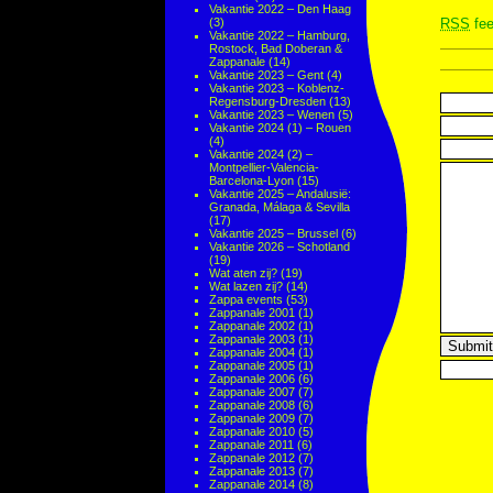
Vakantie 2022 – Den Haag
(3)
RSS
fee
Vakantie 2022 – Hamburg,
Rostock, Bad Doberan &
Zappanale
(14)
Vakantie 2023 – Gent
(4)
Vakantie 2023 – Koblenz-
Regensburg-Dresden
(13)
Vakantie 2023 – Wenen
(5)
Vakantie 2024 (1) – Rouen
(4)
Vakantie 2024 (2) –
Montpellier-Valencia-
Barcelona-Lyon
(15)
Vakantie 2025 – Andalusië:
Granada, Málaga & Sevilla
(17)
Vakantie 2025 – Brussel
(6)
Vakantie 2026 – Schotland
(19)
Wat aten zij?
(19)
Wat lazen zij?
(14)
Zappa events
(53)
Zappanale 2001
(1)
Zappanale 2002
(1)
Zappanale 2003
(1)
Zappanale 2004
(1)
Zappanale 2005
(1)
Zappanale 2006
(6)
Zappanale 2007
(7)
Zappanale 2008
(6)
Zappanale 2009
(7)
Zappanale 2010
(5)
Zappanale 2011
(6)
Zappanale 2012
(7)
Zappanale 2013
(7)
Zappanale 2014
(8)