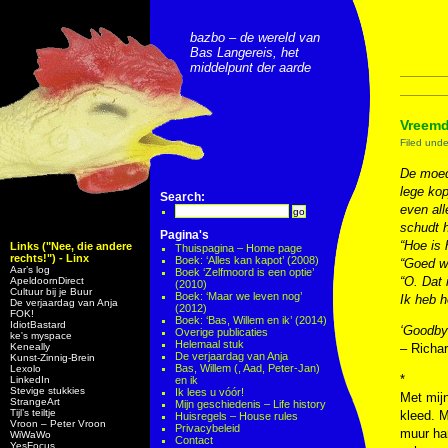
bazbo – de wereld van
Bas Langereis, het
middelpunt der aarde
Vreemd
Filed und
De moed
lege kop
Search:
even all
schudt h
Pagina's
“Hoe is 
Links ("Nee, die andere
Thuispagina – Home page
rechts!") - Linx
Boek: ‘Alles kan kapot’ (2008)
“Goed we
Aar’s log
Boek ‘Zelfmoord is een optie’
“O. Dat 
ApeldoornDirect
(2010)
Cultuur bij je Buur
Boek: ‘Maar we leven nog’
Ik heb h
De verjaardag van Anja
(2012)
FOK!
Boek: ‘Bas, Willem en ik’ (2014)
IdiotBastard
‘Goodby
Overige publicaties
ke's myspace
Helemaal stuk
Keneally
– Richa
De verjaardag van Anja
Kunst-Zinnig-Brein
Bas, Willem (, Aad, Peter-Jan)
Lexolo
*
LinkedIn
en ik
Stevige stukkies
Ik lees u vóór!
Met mijn
StrangeArt
Mijn geschiedenis – Life history
Tijl’s teiltje
kleed. M
Huisregels – House rules
Vroon – Peter Vroon
Privacybeleid
muur han
WiWaWo
Contact
YesFocus