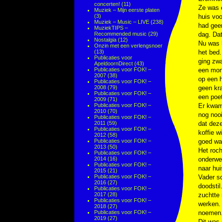
concerten!
(11)
Ze was e
Muziek – Mijn eerste platen
(3)
huis voo
Muziek – Music – LIVE
(238)
had geen
MuziekTIPS –
Recommended music
(29)
dag. Dat
Nostalgia
(12)
Nu was 
Onzin met een verlengsnoer
(13)
het bed.
Publicaties voor
ging zwa
ApeldoornDirect
(43)
Publicaties voor FOK! –
een mond
2007
(38)
op een 
Publicaties voor FOK! –
2008
(79)
geen kra
Publicaties voor FOK! –
een poe
2009
(71)
Publicaties voor FOK! –
Er kwam 
2010
(70)
nog nooi
Publicaties voor FOK! –
2011
(59)
dat deze
Publicaties voor FOK! –
koffie w
2012
(58)
Publicaties voor FOK! –
goed was
2013
(50)
Het roch
Publicaties voor FOK! –
2014
(16)
onderwe
Publicaties voor FOK! –
naar hui
2015
(21)
Publicaties voor FOK! –
Vader sc
2016
(27)
doodstil
Publicaties voor FOK! –
2017
(28)
zuchtte 
Publicaties voor FOK! –
werken.
2018
(27)
Publicaties voor FOK! –
noemen. 
2019
(27)
Dit was 