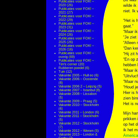
Publicaties voor FOK! –
2020
(26)
wilde ik
Publicaties voor FOK! –
niet. Ik
2021
(27)
Publicaties voor FOK! –
2022
(29)
“Het is 
Publicaties voor FOK! –
gaat.”
2023
(31)
Publicaties voor FOK! –
“Maar i
2024
(26)
“Je ziet
Publicaties voor FOK! –
2025
(26)
“Alleen 
Publicaties voor FOK! –
“Dan ke
2026
(16)
Publicaties voor FOK! –
“Hij zit
overig
(69)
“En op z
Publicaties voor FOK! –
Tim's corner
(20)
hebben h
Rubberen poedel
(6)
“Maar i
Tuin
(12)
Vakantie 2005 – Hull eo
(6)
“Uitvlu
Vakantie 2006 – Oostende
“Maar nu
(8)
Vakantie 2006 2 – Leipzig
(5)
“Houd j
Vakantie 2007 – Istanbul
(8)
Hier is 
Vakantie 2008 – Lissabon
(5)
zien bin
Vakantie 2009 – Praag
(5)
Het is n
Vakantie 2010 – Stockholm
(6)
Vakantie 2011 – London
(6)
Mijn han
Vakantie 2011 – Stockholm
prikken 
(5)
Vakantie 2012 – Stockholm
op het d
(7)
ik het m
Vakantie 2012 – Wenen
(5)
Vakantie 2013 – London &
America