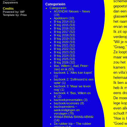
schemerl
Zappateers
Categorieën
gepoetst
Categorieën
Credits
dan een 
AGENDA! Nieuws – News
Powered by: WP
(19)
Template by: Priss
glaswerk
Apeldoorn
(10)
het raam
B-log 2014
(61)
B-log 2015
(53)
ervan ee
B-log 2016
(52)
Ik zit o
B-log 2017
(52)
B-log 2018
(53)
verderop
B-log 2019
(53)
“Wil je 
B-log 2020
(53)
B-log 2021
(52)
“Graag,”
B-log 2022
(52)
Ze loopt
B-log 2023
(52)
B-log 2024
(53)
maar wat
B-log 2025
(53)
zou het 
B-log 2026
(32)
Bas, Willem (, Aad, Peter-
kamers h
Jan) en ik
(53)
en villa
bazboek 1: 'Alles kan kapot'
(1)
helemaal
bazboek 2: 'Zelfmoord is een
Ik ben a
optie'
(1)
bazboek 3: 'Maar we leven
heb ik m
nog'
(1)
eens dr
bazboek 4: 'Bas, Willem en
ik'
(2)
De moed
bazboekpresentaties
(3)
lege kop
bazboekrecensies
(8)
bazboptredens –
even all
aankondigingen en
schudt h
verslagen
(78)
BWi&A BWA&i BAW&i ABW&i
“Hoe is 
(14)
“Goed we
De rubber kip – The rubber