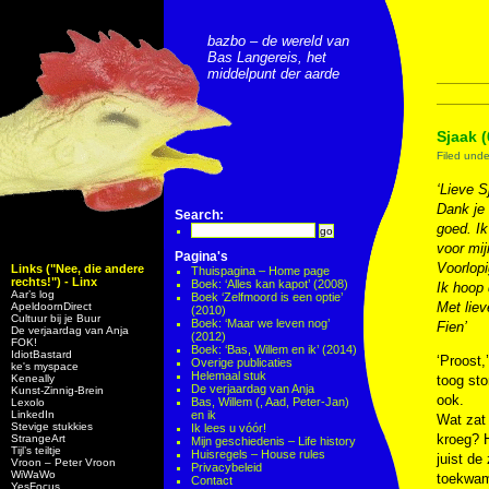
bazbo – de wereld van
Bas Langereis, het
middelpunt der aarde
Sjaak 
Filed und
‘Lieve S
Dank je 
Search:
goed. I
voor mij
Pagina's
Voorlopi
Links ("Nee, die andere
Thuispagina – Home page
rechts!") - Linx
Boek: ‘Alles kan kapot’ (2008)
Ik hoop 
Aar’s log
Boek ‘Zelfmoord is een optie’
Met liev
ApeldoornDirect
(2010)
Cultuur bij je Buur
Boek: ‘Maar we leven nog’
Fien’
De verjaardag van Anja
(2012)
FOK!
Boek: ‘Bas, Willem en ik’ (2014)
IdiotBastard
‘Proost,
Overige publicaties
ke's myspace
Helemaal stuk
Keneally
toog sto
De verjaardag van Anja
Kunst-Zinnig-Brein
ook.
Bas, Willem (, Aad, Peter-Jan)
Lexolo
LinkedIn
en ik
Wat zat 
Stevige stukkies
Ik lees u vóór!
kroeg? H
StrangeArt
Mijn geschiedenis – Life history
Tijl’s teiltje
Huisregels – House rules
juist de
Vroon – Peter Vroon
Privacybeleid
WiWaWo
toekwam
Contact
YesFocus