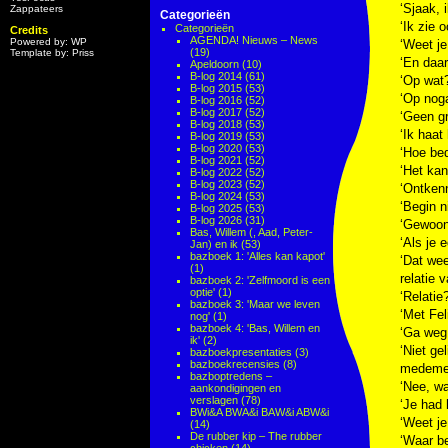
‘Sjaak, 
Zappateers
Categorieën
‘Ik zie 
Categorieën
Credits
AGENDA! Nieuws – News
Powered by: WP
‘Weet je
(19)
Template by: Priss
‘En daar 
Apeldoorn
(10)
B-log 2014
(61)
‘Op wat?
B-log 2015
(53)
‘Op noga
B-log 2016
(52)
B-log 2017
(52)
‘Geen gr
B-log 2018
(53)
‘Ik haat
B-log 2019
(53)
B-log 2020
(53)
‘Hoe bed
B-log 2021
(52)
‘Het kan
B-log 2022
(52)
B-log 2023
(52)
‘Ontkenn
B-log 2024
(53)
‘Begin n
B-log 2025
(53)
B-log 2026
(31)
‘Gewoon 
Bas, Willem (, Aad, Peter-
‘Als je 
Jan) en ik
(53)
bazboek 1: 'Alles kan kapot'
‘Dat wee
(1)
relatie v
bazboek 2: 'Zelfmoord is een
optie'
(1)
‘Relatie
bazboek 3: 'Maar we leven
‘Met Fel
nog'
(1)
bazboek 4: 'Bas, Willem en
‘Ga weg.
ik'
(2)
‘Niet ge
bazboekpresentaties
(3)
bazboekrecensies
(8)
medemen
bazboptredens –
‘Nee, wa
aankondigingen en
verslagen
(78)
‘Je had
BWi&A BWA&i BAW&i ABW&i
‘Weet je
(14)
De rubber kip – The rubber
‘Waar be