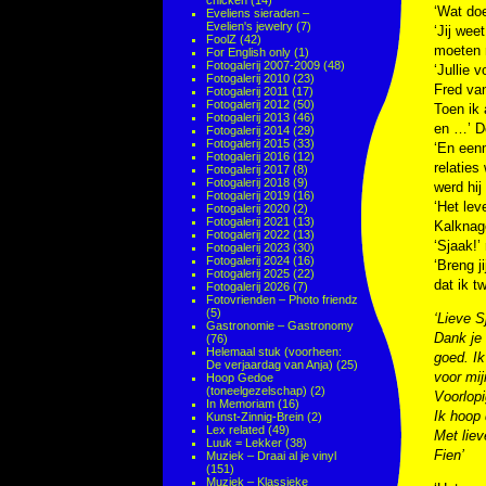
chicken
(14)
‘Wat doe
Eveliens sieraden –
Evelien's jewelry
(7)
‘Jij wee
FoolZ
(42)
moeten 
For English only
(1)
Fotogalerij 2007-2009
(48)
‘Jullie 
Fotogalerij 2010
(23)
Fred van
Fotogalerij 2011
(17)
Fotogalerij 2012
(50)
Toen ik 
Fotogalerij 2013
(46)
en …’ D
Fotogalerij 2014
(29)
Fotogalerij 2015
(33)
‘En eenm
Fotogalerij 2016
(12)
relaties
Fotogalerij 2017
(8)
Fotogalerij 2018
(9)
werd hij
Fotogalerij 2019
(16)
‘Het lev
Fotogalerij 2020
(2)
Fotogalerij 2021
(13)
Kalknage
Fotogalerij 2022
(13)
‘Sjaak!’
Fotogalerij 2023
(30)
Fotogalerij 2024
(16)
‘Breng j
Fotogalerij 2025
(22)
dat ik t
Fotogalerij 2026
(7)
Fotovrienden – Photo friendz
(5)
‘Lieve S
Gastronomie – Gastronomy
Dank je 
(76)
Helemaal stuk (voorheen:
goed. I
De verjaardag van Anja)
(25)
voor mij
Hoop Gedoe
(toneelgezelschap)
(2)
Voorlopi
In Memoriam
(16)
Ik hoop 
Kunst-Zinnig-Brein
(2)
Lex related
(49)
Met liev
Luuk = Lekker
(38)
Fien’
Muziek – Draai al je vinyl
(151)
Muziek – Klassieke