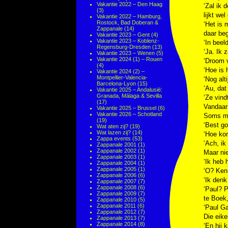
Vakantie 2022 – Den Haag
‘Zal ik 
(3)
lijkt wel
Vakantie 2022 – Hamburg,
Rostock, Bad Doberan &
‘Het is 
Zappanale
(14)
daar begr
Vakantie 2023 – Gent
(4)
Vakantie 2023 – Koblenz-
‘In beel
Regensburg-Dresden
(13)
‘Ja. Ik 
Vakantie 2023 – Wenen
(5)
Vakantie 2024 (1) – Rouen
‘Droom v
(4)
‘Hoe is 
Vakantie 2024 (2) –
Montpellier-Valencia-
‘Nog alt
Barcelona-Lyon
(15)
‘Au, dat 
Vakantie 2025 – Andalusië:
Granada, Málaga & Sevilla
‘Ze vind
(17)
Vandaar 
Vakantie 2025 – Brussel
(6)
Vakantie 2026 – Schotland
Soms moe
(19)
‘Best go
Wat aten zij?
(19)
Wat lazen zij?
(14)
‘Hoe ko
Zappa events
(53)
‘Ach, ik
Zappanale 2001
(1)
Zappanale 2002
(1)
Maar nie
Zappanale 2003
(1)
‘Ik heb 
Zappanale 2004
(1)
Zappanale 2005
(1)
‘O? Ken
Zappanale 2006
(6)
‘Ik denk
Zappanale 2007
(7)
Zappanale 2008
(6)
‘Paul? 
Zappanale 2009
(7)
te Boek,
Zappanale 2010
(5)
Zappanale 2011
(6)
‘Paul Ga
Zappanale 2012
(7)
Die eike
Zappanale 2013
(7)
Zappanale 2014
(8)
‘En hij 