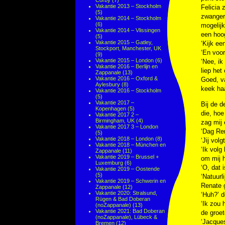
Corby
(7)
Vakantie 2013 – Stockholm
Felicia 
(5)
zwangers
Vakantie 2014 – Stockholm
(6)
mogelij
Vakantie 2014 – Vlissingen
een hoog
(5)
Vakantie 2015 – Gatley,
‘Kijk ee
Stockport, Manchester, UK
‘En voor 
(9)
Vakantie 2015 – London
(6)
‘Nee, ik
Vakantie 2016 – Berlijn en
liep het 
Zappanale
(13)
Vakantie 2016 – Oxford &
Goed, v
Aylesbury
(8)
keek ha
Vakantie 2016 – Stockholm
(5)
Vakantie 2017 –
Bij de d
Kopenhagen
(5)
die, ho
Vakantie 2017 2 –
Birmingham, UK
(4)
zag mij 
Vakantie 2017 3 – London
‘Dag Ren
(5)
Vakantie 2018 – London
(8)
‘Jij vol
Vakantie 2018 – München en
‘Ik volg
Zappanale
(11)
Vakantie 2019 – Brussel +
om mij 
Luxemburg
(6)
‘O, dat i
Vakantie 2019 – Oostende
(5)
‘Natuurl
Vakantie 2019 – Schwerin en
Renate g
Zappanale
(12)
Vakantie 2020: Stralsund,
‘Huh?’ d
Rügen & Bad Doberan
‘Ik zou 
(noZappanale)
(13)
Vakantie 2021: Bad Doberan
de groet
(noZappanale), Lübeck &
‘Jacques
Bremen
(12)