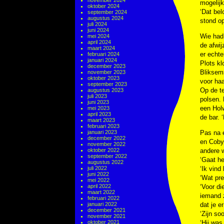
november 2024
mogelijk
oktober 2024
‘Dat bel
september 2024
augustus 2024
stond op
juli 2024
juni 2024
Wie had
mei 2024
april 2024
de afwij
maart 2024
er echte
februari 2024
januari 2024
Plots kl
december 2023
Bliksems
november 2023
oktober 2023
voor haa
september 2023
Op de te
augustus 2023
juli 2023
polsen. 
juni 2023
een Hol
mei 2023
april 2023
de bar. 
maart 2023
februari 2023
januari 2023
Pas na 
december 2022
en Coby 
november 2022
oktober 2022
andere w
september 2022
‘Gaat he
augustus 2022
juli 2022
‘Ik vind 
juni 2022
‘Wat pre
mei 2022
april 2022
‘Voor di
maart 2022
iemand z
februari 2022
januari 2022
dat je e
december 2021
‘Zijn so
november 2021
oktober 2021
‘Hij was