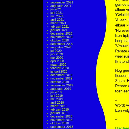
september 2021
gemoeten
augustus 2021
juli 2021
alleen vo
juni 2021
‘Gelukki
mei 2021
april 2021
‘Alleen 
maart 2021
elkaar 
februari 2021
januari 2021
‘Nu even
december 2020
Een tijd
november 2020
oktober 2020
hoop dat
september 2020
‘Vrouwen
augustus 2020
juli 2020
Renate g
juni 2020
weer rui
mei 2020
april 2020
Ik stond
maart 2020
februari 2020
Nog geen
januari 2020
december 2019
flessen 
november 2019
Zo zo. H
oktober 2019
september 2019
Renate w
augustus 2019
toen een
juli 2019
juni 2019
mei 2019
–
april 2019
Wordt v
maart 2019
februari 2019
Een vol
januari 2019
december 2018
–
november 2018
oktober 2018
september 2018
Hier lee