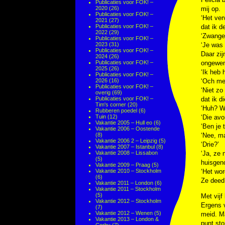
Publicaties voor FOK! –
2020
(26)
mij op.
Publicaties voor FOK! –
‘Het ver
2021
(27)
Publicaties voor FOK! –
dat ik d
2022
(29)
‘Zwanger
Publicaties voor FOK! –
2023
(31)
‘Je was 
Publicaties voor FOK! –
Daar zij
2024
(26)
Publicaties voor FOK! –
ongewen
2025
(26)
‘Ik heb h
Publicaties voor FOK! –
2026
(16)
‘Och mei
Publicaties voor FOK! –
‘Niet zo
overig
(69)
Publicaties voor FOK! –
dat ik d
Tim's corner
(20)
‘Huh? W
Rubberen poedel
(6)
Tuin
(12)
‘Die avo
Vakantie 2005 – Hull eo
(6)
‘Ben je
Vakantie 2006 – Oostende
(8)
‘Nee, ma
Vakantie 2006 2 – Leipzig
(5)
‘Drie?’
Vakantie 2007 – Istanbul
(8)
Vakantie 2008 – Lissabon
‘Ja, ze
(5)
huisgeno
Vakantie 2009 – Praag
(5)
Vakantie 2010 – Stockholm
‘Het wor
(6)
Ze deed 
Vakantie 2011 – London
(6)
Vakantie 2011 – Stockholm
(5)
Met vijf
Vakantie 2012 – Stockholm
Ergens 
(7)
Vakantie 2012 – Wenen
(5)
meid. Ma
Vakantie 2013 – London &
punt sto