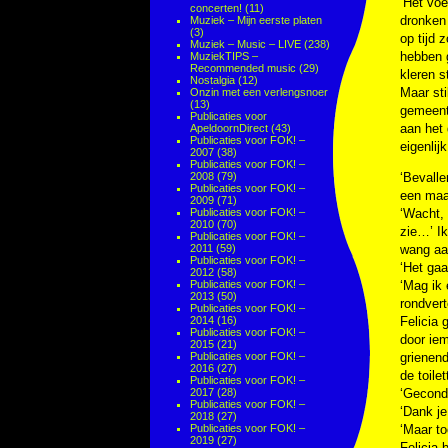
‘Het voe
concerten!
(11)
dronken 
Muziek – Mijn eerste platen
(3)
op tijd 
Muziek – Music – LIVE
(238)
hebben g
MuziekTIPS –
Recommended music
(29)
kleren s
Nostalgia
(12)
Maar sti
Onzin met een verlengsnoer
(13)
gemeent
Publicaties voor
aan het
ApeldoornDirect
(43)
Publicaties voor FOK! –
eigenlij
2007
(38)
Publicaties voor FOK! –
2008
(79)
‘Bevalle
Publicaties voor FOK! –
een maa
2009
(71)
Publicaties voor FOK! –
‘Wacht, 
2010
(70)
zie…’ Ik
Publicaties voor FOK! –
2011
(59)
wang aan
Publicaties voor FOK! –
‘Het gaa
2012
(58)
Publicaties voor FOK! –
‘Mag ik 
2013
(50)
rondvert
Publicaties voor FOK! –
2014
(16)
Felicia 
Publicaties voor FOK! –
door iem
2015
(21)
Publicaties voor FOK! –
grienend
2016
(27)
de toilet
Publicaties voor FOK! –
2017
(28)
‘Gecond
Publicaties voor FOK! –
‘Dank je
2018
(27)
Publicaties voor FOK! –
‘Maar to
2019
(27)
Felicia 