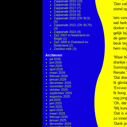
Zappanale 2015
(10)
‘Dan zal
Zappanale 2016
(9)
Zappanale 2017
(7)
stond op
Zappanale 2018
(4)
Zappanale 2019
(8)
Iets ver
Zappanale 2020 (ZN 30,5)
(5)
wel herk
Zappanale 2021 (ZN 30,75)
donker 
(4)
Zappanale 2022
(4)
gelijk b
ZpZ 2007 in Nederland en
de gaten
België
(1)
ZpZ 2009 in Duitsland en
beuk teg
Nederland
(2)
hem nog
Zwödse mök
(3)
Archieven
‘Waar bl
juli 2026
drankje 
juni 2026
mei 2026
Sommige 
april 2026
Renate.’
maart 2026
februari 2026
‘Dat doe
januari 2026
Ik gliml
december 2025
november 2025
‘Excuus
oktober 2025
Ik boog 
september 2025
augustus 2025
nog jong
juli 2025
‘Oh, dat
juni 2025
mei 2025
‘Wij kun
april 2025
‘Dat is 
maart 2025
februari 2025
zo innem
januari 2025
‘Dank je
december 2024