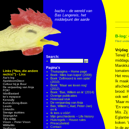
bazbo – de wereld van
Bas Langereis, het
middelpunt der aarde
B-log: 
Filed und
Vrijdag
Terwijl 
Search:
middagu
Marokka
Pagina's
tomatens
Links ("Nee, die andere
Thuispagina – Home page
rechts!") - Linx
Boek: ‘Alles kan kapot’ (2008)
Het resu
Aar’s log
Boek ‘Zelfmoord is een optie’
Ik maak
ApeldoornDirect
(2010)
Cultuur bij je Buur
Boek: ‘Maar we leven nog’
afscheid
De verjaardag van Anja
(2012)
FOK!
brood. H
Boek: ‘Bas, Willem en ik’ (2014)
IdiotBastard
Overige publicaties
ook wel 
ke's myspace
Helemaal stuk
Keneally
‘Maar mo
De verjaardag van Anja
Kunst-Zinnig-Brein
Bas, Willem (, Aad, Peter-Jan)
Lexolo
‘En vana
LinkedIn
en ik
Mis. Zij
Stevige stukkies
Ik lees u vóór!
StrangeArt
Mijn geschiedenis – Life history
Eglantie
Tijl’s teiltje
Huisregels – House rules
Vroon – Peter Vroon
koken. V
Privacybeleid
WiWaWo
Contact
In de av
YesFocus