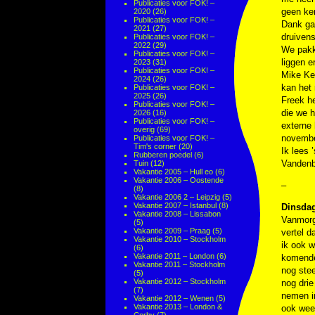
Publicaties voor FOK! –
geen ker
2020
(26)
Publicaties voor FOK! –
Dank ga 
2021
(27)
druiven
Publicaties voor FOK! –
2022
(29)
We pakke
Publicaties voor FOK! –
liggen e
2023
(31)
Publicaties voor FOK! –
Mike Ke
2024
(26)
kan het 
Publicaties voor FOK! –
2025
(26)
Freek he
Publicaties voor FOK! –
die we h
2026
(16)
Publicaties voor FOK! –
externe 
overig
(69)
november
Publicaties voor FOK! –
Tim's corner
(20)
Ik lees
Rubberen poedel
(6)
Vandenb
Tuin
(12)
Vakantie 2005 – Hull eo
(6)
Vakantie 2006 – Oostende
–
(8)
Vakantie 2006 2 – Leipzig
(5)
Vakantie 2007 – Istanbul
(8)
Dinsdag
Vakantie 2008 – Lissabon
Vanmorge
(5)
Vakantie 2009 – Praag
(5)
vertel d
Vakantie 2010 – Stockholm
ik ook w
(6)
Vakantie 2011 – London
(6)
komende 
Vakantie 2011 – Stockholm
nog stee
(5)
Vakantie 2012 – Stockholm
nog drie
(7)
nemen in
Vakantie 2012 – Wenen
(5)
Vakantie 2013 – London &
ook weer