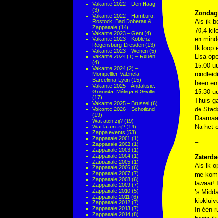
Vakantie 2022 – Den Haag
(3)
Zondag 
Vakantie 2022 – Hamburg,
Als ik b
Rostock, Bad Doberan &
Zappanale
(14)
70,4 kil
Vakantie 2023 – Gent
(4)
en minde
Vakantie 2023 – Koblenz-
Regensburg-Dresden
(13)
Ik loop 
Vakantie 2023 – Wenen
(5)
Lisa op
Vakantie 2024 (1) – Rouen
(4)
15.00 uu
Vakantie 2024 (2) –
rondlei
Montpellier-Valencia-
Barcelona-Lyon
(15)
heen en 
Vakantie 2025 – Andalusië:
15.30 uu
Granada, Málaga & Sevilla
(17)
Thuis g
Vakantie 2025 – Brussel
(6)
de Stad
Vakantie 2026 – Schotland
(19)
Daarnaas
Wat aten zij?
(19)
Na het e
Wat lazen zij?
(14)
Zappa events
(53)
Zappanale 2001
(1)
–
Zappanale 2002
(1)
Zappanale 2003
(1)
Zappanale 2004
(1)
Zaterda
Zappanale 2005
(1)
Als ik o
Zappanale 2006
(6)
Zappanale 2007
(7)
me komt.
Zappanale 2008
(6)
lawaai! 
Zappanale 2009
(7)
Zappanale 2010
(5)
’s Midda
Zappanale 2011
(6)
kipkluiv
Zappanale 2012
(7)
Zappanale 2013
(7)
In één r
Zappanale 2014
(8)