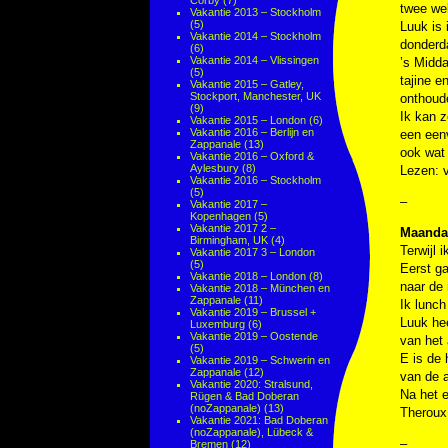
Corby
(7)
twee we
Vakantie 2013 – Stockholm
(5)
Luuk is 
Vakantie 2014 – Stockholm
donderda
(6)
Vakantie 2014 – Vlissingen
’s Midda
(5)
tajine 
Vakantie 2015 – Gatley,
Stockport, Manchester, UK
onthoude
(9)
Ik kan z
Vakantie 2015 – London
(6)
Vakantie 2016 – Berlijn en
een eenv
Zappanale
(13)
ook wat 
Vakantie 2016 – Oxford &
Aylesbury
(8)
Lezen: 
Vakantie 2016 – Stockholm
(5)
–
Vakantie 2017 –
Kopenhagen
(5)
Vakantie 2017 2 –
Maandag
Birmingham, UK
(4)
Terwijl 
Vakantie 2017 3 – London
(5)
Eerst ga
Vakantie 2018 – London
(8)
naar de 
Vakantie 2018 – München en
Zappanale
(11)
Ik lunc
Vakantie 2019 – Brussel +
Luuk he
Luxemburg
(6)
Vakantie 2019 – Oostende
van het
(5)
E is de 
Vakantie 2019 – Schwerin en
Zappanale
(12)
van de 
Vakantie 2020: Stralsund,
Na het e
Rügen & Bad Doberan
(noZappanale)
(13)
Therou
Vakantie 2021: Bad Doberan
(noZappanale), Lübeck &
–
Bremen
(12)