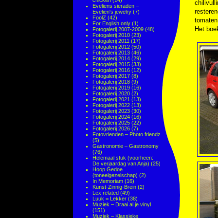
chicken
(14)
chilivul
Eveliens sieraden –
restere
Evelien's jewelry
(7)
FoolZ
(42)
tomaten 
For English only
(1)
Het boek
Fotogalerij 2007-2009
(48)
Fotogalerij 2010
(23)
Fotogalerij 2011
(17)
Fotogalerij 2012
(50)
Fotogalerij 2013
(46)
Fotogalerij 2014
(29)
Fotogalerij 2015
(33)
Fotogalerij 2016
(12)
Fotogalerij 2017
(8)
Fotogalerij 2018
(9)
Fotogalerij 2019
(16)
Fotogalerij 2020
(2)
Fotogalerij 2021
(13)
Fotogalerij 2022
(13)
Fotogalerij 2023
(30)
Fotogalerij 2024
(16)
Fotogalerij 2025
(22)
Fotogalerij 2026
(7)
Fotovrienden – Photo friendz
(5)
Gastronomie – Gastronomy
(76)
Helemaal stuk (voorheen:
De verjaardag van Anja)
(25)
Hoop Gedoe
(toneelgezelschap)
(2)
In Memoriam
(16)
Kunst-Zinnig-Brein
(2)
Lex related
(49)
Luuk = Lekker
(38)
Muziek – Draai al je vinyl
(151)
Muziek – Klassieke