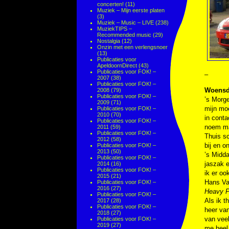
concerten!
(11)
Muziek – Mijn eerste platen
(3)
Muziek – Music – LIVE
(238)
MuziekTIPS –
Recommended music
(29)
Nostalgia
(12)
Onzin met een verlengsnoer
(13)
Publicaties voor
ApeldoornDirect
(43)
Publicaties voor FOK! –
–
2007
(38)
Publicaties voor FOK! –
Woensda
2008
(79)
Publicaties voor FOK! –
’s Morge
2009
(71)
mijn mo
Publicaties voor FOK! –
2010
(70)
in conta
Publicaties voor FOK! –
noem ma
2011
(59)
Publicaties voor FOK! –
Thuis sc
2012
(58)
bij en o
Publicaties voor FOK! –
2013
(50)
’s Midda
Publicaties voor FOK! –
jaszak e
2014
(16)
Publicaties voor FOK! –
ik er oo
2015
(21)
Hans V
Publicaties voor FOK! –
2016
(27)
Heavy 
Publicaties voor FOK! –
Als ik t
2017
(28)
Publicaties voor FOK! –
heer van
2018
(27)
van vee
Publicaties voor FOK! –
2019
(27)
me heel 