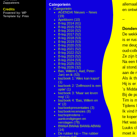
Zappateers
allemaal
Categorieën
Categorieën
Credits
en ontwi
AGENDA! Nieuws – News
Powered by: WP
(19)
Template by: Priss
–
Apeldoorn
(10)
B-log 2014
(61)
B-log 2015
(53)
Donderd
B-log 2016
(52)
De wekke
B-log 2017
(52)
B-log 2018
(53)
is er ru
B-log 2019
(53)
me deugd
B-log 2020
(53)
B-log 2021
(52)
oud-coll
B-log 2022
(52)
Ze zijn 
B-log 2023
(52)
B-log 2024
(53)
Na een h
B-log 2025
(53)
al stond
B-log 2026
(32)
Bas, Willem (, Aad, Peter-
aan de 
Jan) en ik
(53)
Als ik t
bazboek 1: 'Alles kan kapot'
(1)
Hij is er
bazboek 2: 'Zelfmoord is een
’s Midda
optie'
(1)
bazboek 3: 'Maar we leven
Bij de p
nog'
(1)
Tim is m
bazboek 4: 'Bas, Willem en
ik'
(2)
Tijdens 
bazboekpresentaties
(3)
Ik vind 
bazboekrecensies
(8)
bazboptredens –
te kopen
aankondigingen en
Het was 
verslagen
(78)
BWi&A BWA&i BAW&i ABW&i
Luuks ch
(14)
moet ik
De rubber kip – The rubber