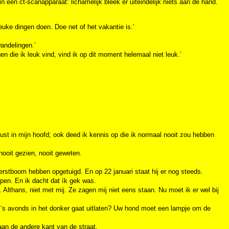
n een ct-scanapparaat: lichamelijk bleek er uiteindelijk niets aan de hand.
euke dingen doen. Doe net of het vakantie is.’
wandelingen.’
n die ik leuk vind, vind ik op dit moment helemaal niet leuk.’
rust in mijn hoofd; ook deed ik kennis op die ik normaal nooit zou hebben
nooit gezien, nooit geweten.
rstboom hebben opgetuigd. En op 22 januari staat hij er nog steeds.
pen. En ik dacht dat ík gek was.
lthans, niet met mij. Ze zagen mij niet eens staan. Nu moet ik er wel bij
r ‘s avonds in het donker gaat uitlaten? Uw hond moet een lampje om de
 aan de andere kant van de straat.