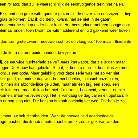
n rollator, dan zul je waarschijnlijk de eerstvolgende trein niet halen.
 stond een grote witte gans te grazen bij de oever van een vijver. Ik liep
ras te komen. Dat ik dichterbij kwam, had ze niet in de gaten.
s een enorme schop onder haar kont. Het beest vloog met een boogje door
helemaal onder; toen kwam ze wild fladderend en luid gakkend weer boven
erder. Een grote zwerm meeuwen schrok en vloog op. ‘Toe maar,’ fluisterde
erde ik ‘m nu met beide handen de vijver in.
ij, de eeuwige nuchterheid zelve?
Alles kan kapot
, dat zie je dan maar
 tegen De Vrouw had gehuild: ‘Schat, ik ben zo moe. Ik ben alles zo moe.
ord is een optie
. Maar gelukkig voor deze serie was het zo ver niet
et goed; de andere dag was het heel donker, inclusief boze buien,
binnen als afzonderlijke geluiden, maar als één brij, één soep, één
k luisteren, maar ik kon het niet. Frustratie, boosheid, verdriet en pijn.
u komen.
Maar we leven nog
. Het is vandaag de dag vallen en opstaan; ik
n er nog lang niet. Die horizon is vaak oneindig ver weg. Dat heb je zo
e, u moet uw bek dichthouden. Want de hoeveelheid goedbedoelde
otige reacties die ik heb moeten aanhoren: ik zou er gek van worden.