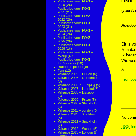
EINDE
Publicaties voor FOK! –
2020
(26)
Publicaties voor FOK! –
(voor Aa
2021
(27)
Publicaties voor FOK! –
2022
(29)
–
Publicaties voor FOK! –
Apeldoor
2023
(31)
Publicaties voor FOK! –
2024
(26)
–
Publicaties voor FOK! –
2025
(26)
Dit is v
Publicaties voor FOK! –
2026
(16)
Mijn dan
Publicaties voor FOK! –
Ik bedan
overig
(69)
Publicaties voor FOK! –
Wie wee
Tim's corner
(20)
Rubberen poedel
(6)
b
Tuin
(12)
Vakantie 2005 – Hull eo
(6)
Vakantie 2006 – Oostende
Hier lee
(8)
Vakantie 2006 2 – Leipzig
(5)
Vakantie 2007 – Istanbul
(8)
Vakantie 2008 – Lissabon
(5)
Vakantie 2009 – Praag
(5)
Vakantie 2010 – Stockholm
(6)
Vakantie 2011 – London
(6)
Vakantie 2011 – Stockholm
No comm
(5)
Vakantie 2012 – Stockholm
(7)
RSS
fee
Vakantie 2012 – Wenen
(5)
Vakantie 2013 – London &