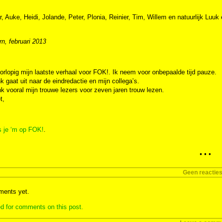
r, Auke, Heidi, Jolande, Peter, Plonia, Reinier, Tim, Willem en natuurlijk Luuk
n, februari 2013
oorlopig mijn laatste verhaal voor FOK!. Ik neem voor onbepaalde tijd pauze.
k gaat uit naar de eindredactie en mijn collega’s.
k vooral mijn trouwe lezers voor zeven jaren trouw lezen.
t,
s je ‘m op FOK!
.
• • •
Geen reactie
ents yet.
d for comments on this post.