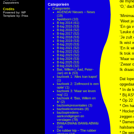
de mijne
Zappateers
Categorieën
‘O,’ dac
Categorieën
Credits
AGENDA! Nieuws – News
Powered by: WP
‘Minimaa
(19)
Template by: Priss
Apeldoorn
(10)
‘Weet je
B-log 2014
(61)
‘En ga v
B-log 2015
(53)
B-log 2016
(52)
‘Leuke d
B-log 2017
(52)
‘Je zult
B-log 2018
(53)
B-log 2019
(53)
Ik wist 
B-log 2020
(53)
‘En ik w
B-log 2021
(52)
B-log 2022
(52)
Ik trok 
B-log 2023
(52)
‘Maar wa
B-log 2024
(53)
B-log 2025
(53)
‘Zwaar o
B-log 2026
(32)
Ik draai
Bas, Willem (, Aad, Peter-
Jan) en ik
(53)
bazboek 1: 'Alles kan kapot'
Dat lope
(1)
bazboek 2: 'Zelfmoord is een
opgedaan
optie'
(1)
* In de 
bazboek 3: 'Maar we leven
nog'
(1)
* Bij A
bazboek 4: 'Bas, Willem en
* Op 22 
ik'
(2)
bazboekpresentaties
(3)
* Om hal
bazboekrecensies
(8)
* Hockey
bazboptredens –
aankondigingen en
zeggen d
verslagen
(78)
* Dames 
BWi&A BWA&i BAW&i ABW&i
(14)
halsband
De rubber kip – The rubber
* De wer