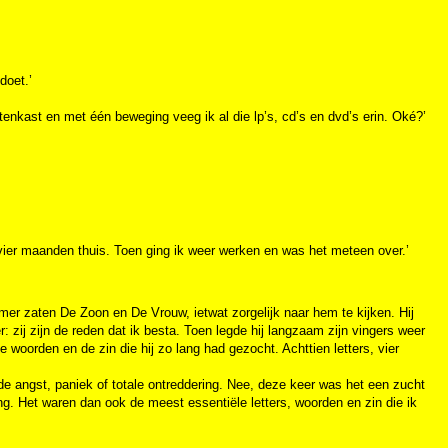
doet.’
atenkast en met één beweging veeg ik al die lp’s, cd’s en dvd’s erin. Oké?’
vier maanden thuis. Toen ging ik weer werken en was het meteen over.’
mer zaten De Zoon en De Vrouw, ietwat zorgelijk naar hem te kijken. Hij
r: zij zijn de reden dat ik besta. Toen legde hij langzaam zijn vingers weer
e woorden en de zin die hij zo lang had gezocht. Achttien letters, vier
nde angst, paniek of totale ontreddering. Nee, deze keer was het een zucht
ing. Het waren dan ook de meest essentiële letters, woorden en zin die ik