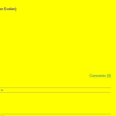
 en Evelien)
Comments (0)
s
»