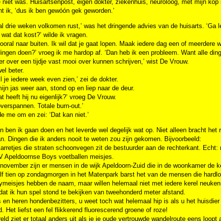
 niet was. Huisartsenpost, eigen dokter, ziekenhuis, neuroloog, met mijn kop i
ht ik, ‘dus ik ben gewóón gek geworden.’
l drie weken volkomen rust,’ was het dringende advies van de huisarts. ‘Ga l
 wat dat kost?’ wilde ik vragen.
ooral naar buiten. Ik wil dat je gaat lopen. Maak iedere dag een of meerdere 
ingen doen?’ vroeg ik me hardop af. ‘Dan heb ik een probleem. Want alle dinge
 er over een tijdje vast mooi over kunnen schrijven,’ wist De Vrouw.
wel beter.
il je iedere week even zien,’ zei de dokter.
mijn jas weer aan, stond op en liep naar de deur.
t heeft hij nu eigenlijk?’ vroeg De Vrouw.
verspannen. Totale burn-out.’
de me om en zei: ‘Dat kan niet.’
n ben ik gaan doen en het leverde wel degelijk wat op. Niet alleen bracht het 
. Dingen die ik anders nooit te weten zou zijn gekomen. Bijvoorbeeld:
karretjes die straten schoonvegen zit de bestuurder aan de rechterkant. Echt: 
SV Apeldoornse Boys voetballen meisjes.
november zijn er mensen in de wijk Apeldoorn-Zuid die in de woonkamer de ke
f tien op zondagmorgen in het Matenpark barst het van de mensen die hardlo
meisjes hebben de naam, maar willen helemaal niet met iedere kerel neuken. A
at ik hun spel stond te bekijken van tweehonderd meter afstand.
en heren hondenbezitters, u weet toch wat helemaal hip is als u het huisdie
. Het liefst een fel flikkerend fluorescerend groene of roze!
eld ziet er totaal anders uit als je je oude vertrouwde wandelroute eens loopt