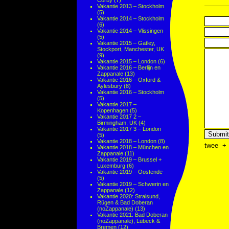
Corby
(7)
Vakantie 2013 – Stockholm
(5)
Vakantie 2014 – Stockholm
(6)
Vakantie 2014 – Vlissingen
(5)
Vakantie 2015 – Gatley,
Stockport, Manchester, UK
(9)
Vakantie 2015 – London
(6)
Vakantie 2016 – Berlijn en
Zappanale
(13)
Vakantie 2016 – Oxford &
Aylesbury
(8)
Vakantie 2016 – Stockholm
(5)
Vakantie 2017 –
Kopenhagen
(5)
Vakantie 2017 2 –
Birmingham, UK
(4)
Vakantie 2017 3 – London
(5)
Vakantie 2018 – London
(8)
twee
+
Vakantie 2018 – München en
Zappanale
(11)
Vakantie 2019 – Brussel +
Luxemburg
(6)
Vakantie 2019 – Oostende
(5)
Vakantie 2019 – Schwerin en
Zappanale
(12)
Vakantie 2020: Stralsund,
Rügen & Bad Doberan
(noZappanale)
(13)
Vakantie 2021: Bad Doberan
(noZappanale), Lübeck &
Bremen
(12)