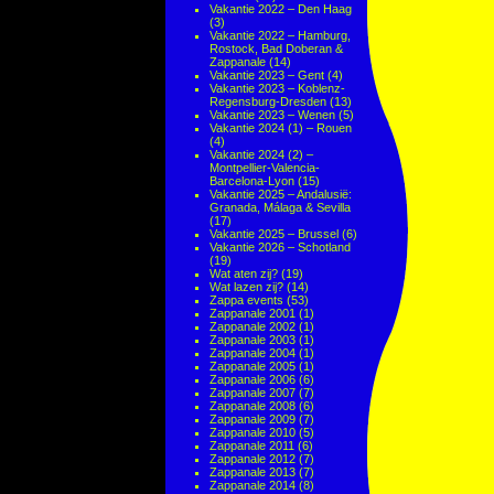
Vakantie 2022 – Den Haag
(3)
Vakantie 2022 – Hamburg,
Rostock, Bad Doberan &
Zappanale
(14)
Vakantie 2023 – Gent
(4)
Vakantie 2023 – Koblenz-
Regensburg-Dresden
(13)
Vakantie 2023 – Wenen
(5)
Vakantie 2024 (1) – Rouen
(4)
Vakantie 2024 (2) –
Montpellier-Valencia-
Barcelona-Lyon
(15)
Vakantie 2025 – Andalusië:
Granada, Málaga & Sevilla
(17)
Vakantie 2025 – Brussel
(6)
Vakantie 2026 – Schotland
(19)
Wat aten zij?
(19)
Wat lazen zij?
(14)
Zappa events
(53)
Zappanale 2001
(1)
Zappanale 2002
(1)
Zappanale 2003
(1)
Zappanale 2004
(1)
Zappanale 2005
(1)
Zappanale 2006
(6)
Zappanale 2007
(7)
Zappanale 2008
(6)
Zappanale 2009
(7)
Zappanale 2010
(5)
Zappanale 2011
(6)
Zappanale 2012
(7)
Zappanale 2013
(7)
Zappanale 2014
(8)