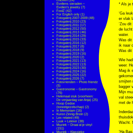
chicken
(14)
Eveliens sieraden –
* Als je
Evelien's jewelry
(7)
FoolZ
(42)
‘Ga leuk
For English only
(1)
Fotogalerij 2007-2009
(48)
er vlak 
Fotogalerij 2010
(23)
‘Zou dit
Fotogalerij 2011
(17)
Fotogalerij 2012
(50)
de lucht
Fotogalerij 2013
(46)
water.
Fotogalerij 2014
(29)
Fotogalerij 2015
(33)
Was dit 
Fotogalerij 2016
(12)
ik naar 
Fotogalerij 2017
(8)
Fotogalerij 2018
(9)
Was dit 
Fotogalerij 2019
(16)
Fotogalerij 2020
(2)
Wie had 
Fotogalerij 2021
(13)
Fotogalerij 2022
(13)
weer. He
Fotogalerij 2023
(30)
Mag ik 
Fotogalerij 2024
(16)
Fotogalerij 2025
(22)
gekomen.
Fotogalerij 2026
(7)
smijten 
Fotovrienden – Photo friendz
(5)
bagger v
Gastronomie – Gastronomy
Mijn muz
(76)
Helemaal stuk (voorheen:
val stee
De verjaardag van Anja)
(25)
met de h
Hoop Gedoe
(toneelgezelschap)
(2)
In Memoriam
(16)
Inderda
Kunst-Zinnig-Brein
(2)
thuisdok
Lex related
(49)
Luuk = Lekker
(38)
Wacht. N
Muziek – Draai al je vinyl
(151)
‘Ha Bas,
Muziek – Klassieke