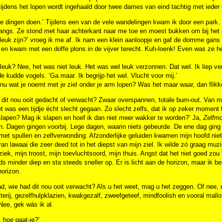
 tijdens het lopen wordt ingehaald door twee dames van eind tachtig met ieder ee
e dingen doen.’ Tijdens een van de vele wandelingen kwam ik door een park. Er
langs. Ze stond met haar achterkant naar me toe en moest bukken om bij het g
 leuk zijn?’ vroeg ik me af. Ik nam een klein aanloopje en gaf de domme gan
 en kwam met een doffe plons in de vijver terecht. Kuh-loenk! Even was ze 
leuk? Nee, het was niet leuk. Het was wel leuk verzonnen. Dat wel. Ik liep v
de kudde vogels. ‘Ga maar. Ik begrijp het wel. Vlucht voor mij.’
nu wat je noemt met je ziel onder je arm lopen? Was het maar waar, dan flikk
dit nou ooit gedacht of verwacht? Zwaar overspannen, totale burn-out. Van m
t was een tijdje écht slecht gegaan. Zo slecht zelfs, dat ik op zeker moment
slapen? Mag ik slapen en hoef ik dan niet meer wakker te worden?’ Ja,
Zelfmo
 Dagen gingen voorbij. Lege dagen, waarin niets gebeurde. De ene dag ging h
met spullen en zelfverwonding. Afzonderlijke geluiden kwamen mijn hoofd niet 
an lawaai die zeer deed tot in het diepst van mijn ziel. Ik wilde zó graag muzie
iek, mijn troost, mijn toevluchtsoord, mijn thuis. Angst dat het niet goed zo
ds minder diep en sta steeds sneller op. Er is licht aan de horizon, maar ik be
orizon.
ad, wie had dit nou ooit verwacht? Als u het weet, mag u het zeggen. Of ne
terij, gezelfhulpklazien, kwakgezalf, zweefgeteef, mindfoolish en vooral mall
ee, gek wás ik al.
 hoe gaat-ie?’