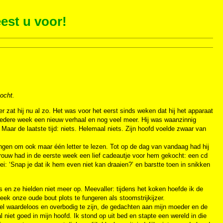
est u voor!
zocht.
er zat hij nu al zo. Het was voor het eerst sinds weken dat hij het apparaat
iedere week een nieuw verhaal en nog veel meer. Hij was waanzinnig
Maar de laatste tijd: niets. Helemaal niets. Zijn hoofd voelde zwaar van
engen om ook maar één letter te lezen. Tot op de dag van vandaag had hij
ouw had in de eerste week een lief cadeautje voor hem gekocht: een cd
i: ‘Snap je dat ik hem even niet kan draaien?’ en barstte toen in snikken
en ze hielden niet meer op. Meevaller: tijdens het koken hoefde ik de
ek onze oude bout plots te fungeren als stoomstrijkijzer.
el waardeloos en overbodig te zijn, de gedachten aan mijn moeder en de
l niet goed in mijn hoofd. Ik stond op uit bed en stapte een wereld in die