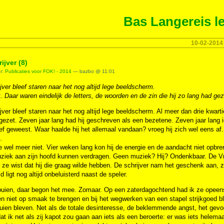
Bas Langereis le
10-02-2014
ijver (8)
er:
Publicaties voor FOK! - 2014
— bazbo @ 11:01
jver bleef staren naar het nog altijd lege beeldscherm.
k.
Daar waren eindelijk de letters, de woorden en de zin die hij zo lang had ge
jver bleef staren naar het nog altijd lege beeldscherm. Al meer dan drie kwarti
ezet. Zeven jaar lang had hij geschreven als een bezetene. Zeven jaar lang 
ef geweest. Waar haalde hij het allemaal vandaan? vroeg hij zich wel eens af. 
.
e wel meer niet. Vier weken lang kon hij de energie en de aandacht niet opbr
ziek aan zijn hoofd kunnen verdragen. Geen muziek? Hij? Ondenkbaar. De Vr
ze wist dat hij die graag wilde hebben. De schrijver nam het geschenk aan, ze
cd ligt nog altijd onbeluisterd naast de speler.
buien, daar begon het mee. Zomaar. Op een zaterdagochtend had ik ze opeens 
n niet op smaak te brengen en bij het wegwerken van een stapel strijkgoed ble
uien bleven. Net als de totale desinteresse, de beklemmende angst, het gevo
at ik net als zij kapot zou gaan aan iets als een beroerte: er was iets helemaa