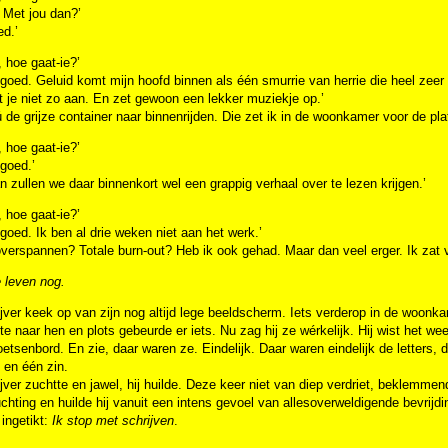
. Met jou dan?’
d.’
 hoe gaat-ie?’
 goed. Geluid komt mijn hoofd binnen als één smurrie van herrie die heel zeer 
t je niet zo aan. En zet gewoon een lekker muziekje op.’
ú de grijze container naar binnenrijden. Die zet ik in de woonkamer voor de pl
 hoe gaat-ie?’
 goed.’
n zullen we daar binnenkort wel een grappig verhaal over te lezen krijgen.’
 hoe gaat-ie?’
 goed. Ik ben al drie weken niet aan het werk.’
verspannen? Totale burn-out? Heb ik ook gehad. Maar dan veel erger. Ik zat 
 leven nog.
jver keek op van zijn nog altijd lege beeldscherm. Iets verderop in de woonka
te naar hen en plots gebeurde er iets. Nu zag hij ze wérkelijk. Hij wist het wee
oetsenbord. En zie, daar waren ze. Eindelijk. Daar waren eindelijk de letters, d
 en één zin.
jver zuchtte en jawel, hij huilde. Deze keer niet van diep verdriet, beklemme
chting en huilde hij vanuit een intens gevoel van allesoverweldigende bevrijd
 ingetikt:
Ik stop met schrijven
.