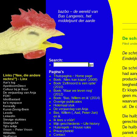
bazbo – de wereld van
Bas Langereis, het
middelpunt der aarde
De schr
Filed und
De schri
Eindelij
Search:
De schri
Pagina's
had aang
Links ("Nee, die andere
Thuispagina – Home page
producti
rechts!") - Linx
Boek: ‘Alles kan kapot’ (2008)
Aar’s log
Boek ‘Zelfmoord is een optie’
leegheid
ApeldoornDirect
(2010)
Cultuur bij je Buur
Er klopt
Boek: ‘Maar we leven nog’
De verjaardag van Anja
(2012)
geen mu
FOK!
Boek: ‘Bas, Willem en ik’ (2014)
IdiotBastard
waarvan 
Overige publicaties
ke's myspace
Helemaal stuk
Keneally
uit. De 
De verjaardag van Anja
Kunst-Zinnig-Brein
Bas, Willem (, Aad, Peter-Jan)
Lexolo
Die huil
LinkedIn
en ik
Stevige stukkies
Ik lees u vóór!
gerechte
StrangeArt
Mijn geschiedenis – Life history
Tijl’s teiltje
De huilb
Huisregels – House rules
Vroon – Peter Vroon
Privacybeleid
paniek d
WiWaWo
Contact
YesFocus