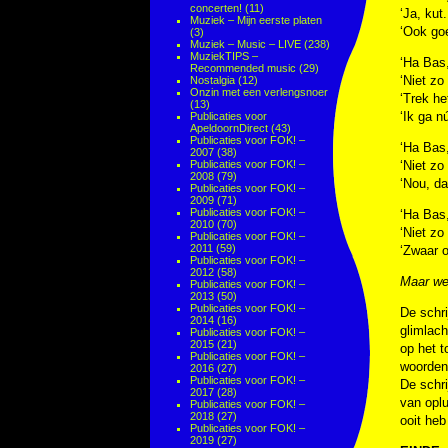
concerten!
(11)
‘Ja, kut
Muziek – Mijn eerste platen
‘Ook goe
(3)
Muziek – Music – LIVE
(238)
MuziekTIPS –
‘Ha Bas,
Recommended music
(29)
‘Niet zo
Nostalgia
(12)
Onzin met een verlengsnoer
‘Trek he
(13)
‘Ik ga n
Publicaties voor
ApeldoornDirect
(43)
Publicaties voor FOK! –
‘Ha Bas,
2007
(38)
Publicaties voor FOK! –
‘Niet zo
2008
(79)
‘Nou, da
Publicaties voor FOK! –
2009
(71)
Publicaties voor FOK! –
‘Ha Bas,
2010
(70)
‘Niet zo
Publicaties voor FOK! –
2011
(59)
‘Zwaar o
Publicaties voor FOK! –
2012
(58)
Maar we
Publicaties voor FOK! –
2013
(50)
Publicaties voor FOK! –
De schri
2014
(16)
glimlach
Publicaties voor FOK! –
2015
(21)
op het t
Publicaties voor FOK! –
woorden
2016
(27)
Publicaties voor FOK! –
De schri
2017
(28)
van oplu
Publicaties voor FOK! –
2018
(27)
ooit heb
Publicaties voor FOK! –
2019
(27)