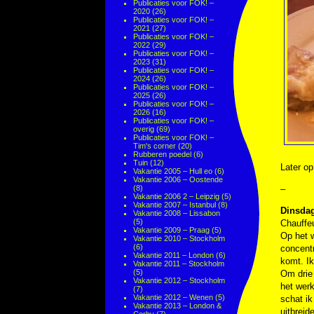
Publicaties voor FOK! –
2020
(26)
Publicaties voor FOK! –
2021
(27)
Publicaties voor FOK! –
2022
(29)
Publicaties voor FOK! –
2023
(31)
Publicaties voor FOK! –
2024
(26)
Publicaties voor FOK! –
2025
(26)
Publicaties voor FOK! –
2026
(16)
Publicaties voor FOK! –
overig
(69)
Publicaties voor FOK! –
Tim's corner
(20)
Rubberen poedel
(6)
Tuin
(12)
Later op
Vakantie 2005 – Hull eo
(6)
Vakantie 2006 – Oostende
(8)
–
Vakantie 2006 2 – Leipzig
(5)
Vakantie 2007 – Istanbul
(8)
Dinsdag
Vakantie 2008 – Lissabon
(5)
Chauffeu
Vakantie 2009 – Praag
(5)
Op het w
Vakantie 2010 – Stockholm
(6)
concentr
Vakantie 2011 – London
(6)
komt. Ik
Vakantie 2011 – Stockholm
(5)
Om drie 
Vakantie 2012 – Stockholm
het werk
(7)
Vakantie 2012 – Wenen
(5)
schat ik
Vakantie 2013 – London &
uitbreid