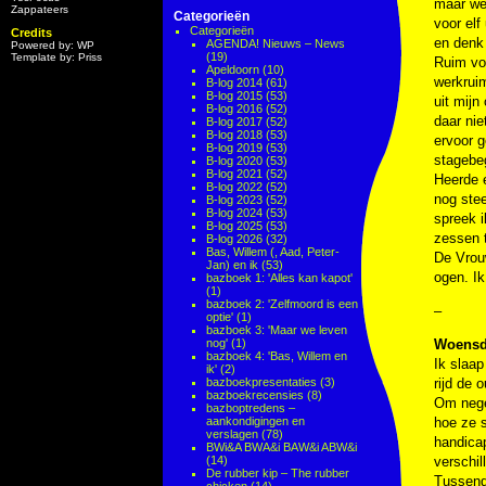
maar wee
Zappateers
Categorieën
voor elf
Categorieën
Credits
en denk 
AGENDA! Nieuws – News
Powered by: WP
(19)
Template by: Priss
Ruim voo
Apeldoorn
(10)
werkruim
B-log 2014
(61)
B-log 2015
(53)
uit mijn
B-log 2016
(52)
daar nie
B-log 2017
(52)
B-log 2018
(53)
ervoor g
B-log 2019
(53)
stagebeg
B-log 2020
(53)
B-log 2021
(52)
Heerde e
B-log 2022
(52)
nog stee
B-log 2023
(52)
B-log 2024
(53)
spreek i
B-log 2025
(53)
zessen t
B-log 2026
(32)
Bas, Willem (, Aad, Peter-
De Vrouw
Jan) en ik
(53)
ogen. Ik
bazboek 1: 'Alles kan kapot'
(1)
bazboek 2: 'Zelfmoord is een
–
optie'
(1)
bazboek 3: 'Maar we leven
nog'
(1)
Woensd
bazboek 4: 'Bas, Willem en
Ik slaap
ik'
(2)
bazboekpresentaties
(3)
rijd de 
bazboekrecensies
(8)
Om nege
bazboptredens –
aankondigingen en
hoe ze s
verslagen
(78)
handicap
BWi&A BWA&i BAW&i ABW&i
(14)
verschil
De rubber kip – The rubber
Tussend