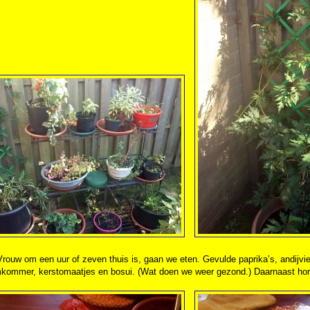
rouw om een uur of zeven thuis is, gaan we eten. Gevulde paprika’s, andijvier
kommer, kerstomaatjes en bosui. (Wat doen we weer gezond.) Daarnaast ho