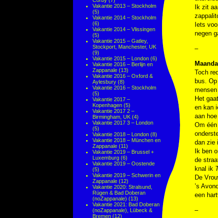
Corby
(7)
Vakantie 2013 – Stockholm
Ik zit a
(5)
zappali
Vakantie 2014 – Stockholm
(6)
Iets voo
Vakantie 2014 – Vlissingen
negen ga
(5)
Vakantie 2015 – Gatley,
Stockport, Manchester, UK
–
(9)
Vakantie 2015 – London
(6)
Maanda
Vakantie 2016 – Berlijn en
Zappanale
(13)
Toch red
Vakantie 2016 – Oxford &
bus. Op 
Aylesbury
(8)
Vakantie 2016 – Stockholm
mensen e
(5)
Het gaat
Vakantie 2017 –
Kopenhagen
(5)
en kan i
Vakantie 2017 2 –
aan hoe
Birmingham, UK
(4)
Vakantie 2017 3 – London
Om één u
(5)
onderste
Vakantie 2018 – London
(8)
Vakantie 2018 – München en
dan zie 
Zappanale
(11)
Ik ben 
Vakantie 2019 – Brussel +
Luxemburg
(6)
de straa
Vakantie 2019 – Oostende
knal ik
(5)
Vakantie 2019 – Schwerin en
De Vrouw
Zappanale
(12)
’s Avond
Vakantie 2020: Stralsund,
Rügen & Bad Doberan
een hart
(noZappanale)
(13)
Vakantie 2021: Bad Doberan
–
(noZappanale), Lübeck &
Bremen
(12)