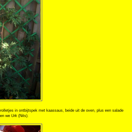
olletjes in ontbijtspek met kaassaus, beide uit de oven, plus een salade
ren we
Urk
(Nits).