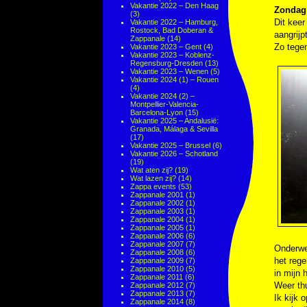
Vakantie 2022 – Den Haag
Zondag 
(3)
Dit keer
Vakantie 2022 – Hamburg,
Rostock, Bad Doberan &
aangrijp
Zappanale
(14)
Zo tegen
Vakantie 2023 – Gent
(4)
Vakantie 2023 – Koblenz-
Regensburg-Dresden
(13)
Vakantie 2023 – Wenen
(5)
Vakantie 2024 (1) – Rouen
(4)
Vakantie 2024 (2) –
Montpellier-Valencia-
Barcelona-Lyon
(15)
Vakantie 2025 – Andalusië:
Granada, Málaga & Sevilla
(17)
Vakantie 2025 – Brussel
(6)
Vakantie 2026 – Schotland
(19)
Wat aten zij?
(19)
Wat lazen zij?
(14)
Zappa events
(53)
Zappanale 2001
(1)
Zappanale 2002
(1)
Zappanale 2003
(1)
Zappanale 2004
(1)
Zappanale 2005
(1)
Zappanale 2006
(6)
Zappanale 2007
(7)
Onderweg
Zappanale 2008
(6)
het rege
Zappanale 2009
(7)
Zappanale 2010
(5)
in mijn 
Zappanale 2011
(6)
Weer thu
Zappanale 2012
(7)
Zappanale 2013
(7)
Ik kijk 
Zappanale 2014
(8)