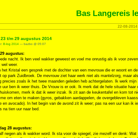
Bas Langereis le
22-08-2014
: 23 t/m 29 augustus 2014
er:
B-log 2014
— bazbo @ 05:07
 29 augustus:
de nacht. Ik ben veel wakker geweest en voel me onrustig als ik voor zeven
 wel weer.
n het Kristal een gesprek met de dochter van een mevrouw die er woont en dem
it op park Zuidbroek. De mevrouw ziet haar werk niet als mantelzorg, maar als v
og precies zoals ik het twee maanden geleden heb achtergelaten. Ik werk mij
 uur ben ik weer thuis. De Vrouw is er ook. Ik merk dat de hele situatie h
huiskomen, merk ik dat ik weer inzak. Ik zit aan de keukentafel en kom tot ni
t me om eten te maken (gyros, gebakken aardappelen, de overgebleven kaass
e en avocado). In het begin van de avond zit ik weer; pas na een uur kan ik ie
ts na tien uur naar bed.
dag 28 augustus:
alf negen als ik wakker word. Ik sta voor de spiegel, zie mezelf en denk: Wat