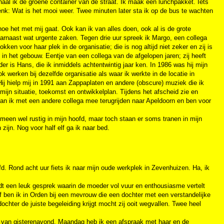
 haal ik de groene container van de straat. Ik maak een lunchpakket. Iets
denk: Wat is het mooi weer. Twee minuten later sta ik op de bus te wachten
oe het met mij gaat. Ook kan ik van alles doen, ook al is de grote
aarnaast wat urgente zaken. Tegen drie uur spreek ik Margo, een collega
okken voor haar plek in de organisatie; die is nog altijd niet zeker en zij is
s in het gebouw. Eentje van een collega van de afgelopen jaren; zij heeft
r is Hans, die ik inmiddels achtentwintig jaar ken. In 1986 was hij mijn
ok werken bij dezelfde organisatie als waar ik werkte in de locatie in
ij hielp mij in 1991 aan Zappaplaten en andere (obscure) muziek die ik
ijn situatie, toekomst en ontwikkelplan. Tijdens het afscheid zie en
kan ik met een andere collega mee terugrijden naar Apeldoorn en ben voor
een wel rustig in mijn hoofd, maar toch staan er soms tranen in mijn
zijn. Nog voor half elf ga ik naar bed.
fd. Rond acht uur fiets ik naar mijn oude werkplek in Zevenhuizen. Ha, ik
t een leuk gesprek waarin de moeder vol vuur en enthousiasme vertelt
lf ben ik in Orden bij een mevrouw die een dochter met een verstandelijke
ochter de juiste begeleiding krijgt mocht zij ooit wegvallen. Twee heel
l van gisterenavond. Maandag heb ik een afspraak met haar en de