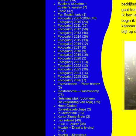
chicken
(14)
Eveliens sieraden –
bedrijfs
Evelien's jewelry
(7)
gaat kom
FoolZ
(42)
For English only
(1)
Ik ben i
Fotogalerij 2007-2009
(48)
begin i
Fotogalerij 2010
(23)
Fotogalerij 2011
(17)
kaassau
Fotogalerij 2012
(50)
blijf op
Fotogalerij 2013
(46)
Fotogalerij 2014
(29)
Fotogalerij 2015
(33)
Fotogalerij 2016
(12)
Fotogalerij 2017
(8)
Fotogalerij 2018
(9)
Fotogalerij 2019
(16)
Fotogalerij 2020
(2)
Fotogalerij 2021
(13)
Fotogalerij 2022
(13)
Fotogalerij 2023
(30)
Fotogalerij 2024
(16)
Fotogalerij 2025
(22)
Fotogalerij 2026
(7)
Fotovrienden – Photo friendz
(5)
Gastronomie – Gastronomy
(76)
Helemaal stuk (voorheen:
De verjaardag van Anja)
(25)
Hoop Gedoe
(toneelgezelschap)
(2)
In Memoriam
(16)
Kunst-Zinnig-Brein
(2)
Lex related
(49)
Luuk = Lekker
(38)
Muziek – Draai al je vinyl
(151)
Muziek – Klassieke