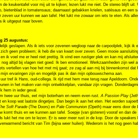
an de keukentafel voor mij uit te kijken; lezen lukt me niet. De stereo blijft u
to, bietenblad in tomatensaus; daarnaast gebakken krielen, satésaus en een
r zeven uur kunnen we aan tafel. Het lukt me zowaar om iets te eten. Als alles
 ik uitgeput naar boven.
g 25 augustus:
elijk geslapen. Als ik iets voor zevenen wegloop naar de carpoolplek, kijk ik 
zich geen probleem; ik heb die van kwart over zeven. Geen mooie aansluiting
n ik voel me er heel niet prettig. Ik vind een rustiger plek en kan mij afslui
 nog altijd bij vlagen niet goed. Ik ben emotioneel. Werkzaamheden zijn wel a
ets vertellen van hoe het met mij gaat; ze zag al aan mij bij binnenkomst dat
 mijn ervaringen zijn en mogelijk pas ik dan mijn opbouwschema aan.
ur tref ik Hans, oud-collega. Ik rijd met hem mee terug naar Apeldoorn. Onder
unen in het maken van mijn ontwikkelplan, vandaar zijn vragen. Donderdagmi
ik hem in ieder geval.
om twee uur thuis, eet mijn boterham en neem even rust.
A Passion Play
(Jeth
t en koop wat laatste dingetjes. Dan begin ik aan het eten. Het worden sajo
The Soft Parade
(The Doors) en
Pale Communion
(Opeth) maar eens door de k
 komt thuis en we kunnen aan tafel. Soepje (van gisteren) vooraf en dan de re
s lukt het me om te lezen. Er is weer meer rust in de kop. Door de speakers 
verwarmend bericht van Tim (bijna weer huilen). Wederom is het nog geen half 