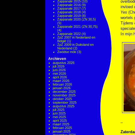
overbodi
Zappanale 2015
(10)
Zappanale 2016
(9)
invloed 
Zappanale 2017
(7)
Yes
(Chr
Zappanale 2018
(4)
Zappanale 2019
(8)
wortels 
Zappanale 2020 (ZN 30,5)
Tijdens 
(5)
Zappanale 2021 (ZN 30,75)
special
(4)
In mijn 
Zappanale 2022
(4)
ZpZ 2007 in Nederland en
België
(1)
ZpZ 2009 in Duitsland en
Nederland
(2)
Zwödse mök
(3)
Archieven
augustus 2026
juli 2026
juni 2026
mei 2026
april 2026
maart 2026
februari 2026
januari 2026
december 2025
november 2025
oktober 2025
september 2025
augustus 2025
juli 2025
juni 2025
mei 2025
april 2025
–
maart 2025
februari 2025
januari 2025
Zaterda