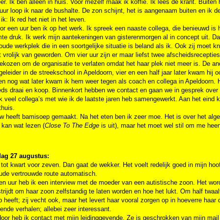
r. Ik ben alleen in huis. Voor mezelf maak ik koffie. Ik lees de krant. Buiten
 uur loop ik naar de bushalte. De zon schijnt, het is aangenaam buiten en ik 
ik: Ik red het niet in het leven.
r een uur ben ik op het werk. Ik spreek een naaste collega, die benieuwd is h
te druk. Ik werk mijn aantekeningen van gisterenmorgen al in concept uit. D
 oude werkplek die in een soortgelijke situatie is beland als ik. Ook zij moet kn
t vrolijk van geworden. Om vier uur zijn er maar liefst twee afscheidsreceptie
ekozen om de organisatie te verlaten omdat het haar plek niet meer is. De ande
eleider in de streekschool in Apeldoorn, vier en een half jaar later kwam hij o
n nog wat later kwam ik hem weer tegen als coach en collega in Apeldoorn. H
ds draai en koop. Binnenkort hebben we contact en gaan we in gesprek over m
k veel collega’s met wie ik de laatste jaren heb samengewerkt. Aan het eind 
huis.
 heeft bamisoep gemaakt. Na het eten ben ik zeer moe. Het is over het algem
 kan wat lezen (
Close To The Edge
is uit), maar het moet wel stil om me heen 
ag 27 augustus:
 tot kwart voor zeven. Dan gaat de wekker. Het voelt redelijk goed in mijn hoo
oude vertrouwde route automatisch.
n uur heb ik een interview met de moeder van een autistische zoon. Het word
trijdt om haar zoon zelfstandig te laten worden en hoe het lukt. Om half twaa
 heeft; zij vecht ook, maar het levert haar vooral zorgen op in hoeverre haar d
lende verhalen; allebei zeer interessant.
oor heb ik contact met mijn leidinggevende. Ze is geschrokken van mijn mai