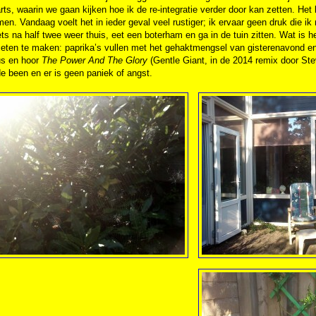
arts, waarin we gaan kijken hoe ik de re-integratie verder door kan zetten. H
en. Vandaag voelt het in ieder geval veel rustiger; ik ervaar geen druk die ik
ets na half twee weer thuis, eet een boterham en ga in de tuin zitten. Wat is
k eten te maken: paprika’s vullen met het gehaktmengsel van gisterenavond e
s en hoor
The Power And The Glory
(Gentle Giant, in de 2014 remix door St
 de been en er is geen paniek of angst.