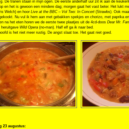
g. De tranen staan in mijn ogen. De eerste anderhalf uur zit ik aan de keukent
op en het is gewoon een mindere dag; morgen gaat het vast beter. Het lukt m
is Welch) en hoor
Live at the BBC – Vol Two: In Concert
(Strawbs). Ook maak 
gekookt. Nu vul ik hem aan met gebakken spekjes en chorizo, met paprika en
en na het eten horen we de eerste twee plaatjes uit de 4cd-doos
Dear Mr. Fan
e heruitgave
Wild Opera
(no-man). Half elf ga ik naar bed.
hoofd is het niet meer rustig. De angst slaat toe. Het gaat niet goed.
g 23 augustus: