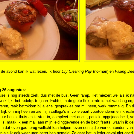
 de avond kan ik wat lezen. Ik hoor
Dry Cleaning Ray
(no-man) en
Falling De
 26 augustus:
se is nog steeds ziek, dus met de bus. Geen ramp. Het miezert wel als ik na
erk lijkt het redelijk te gaan. Echter, in de grote flexruimte is het vandaag er
eren, raak betrokken bij allerlei gesprekjes om mij heen, werk rommelig. En d
 kijk om mij heen en zie mijn collega’s in volle vaart voortdenderen en ik realis
uur ben ik thuis en ik stort in, compleet met angst, paniek, opgejaagdheid, v
 is, maak ik een mail aan mijn leidinggevende en de bedrijfsarts, waarin ik de 
 in dat even gas terug wellicht kan helpen: even een tijdje vier ochtenden 
en als ik ook weer uren beter ben gemeld. Zo gaat het in ieder geval niet goed.