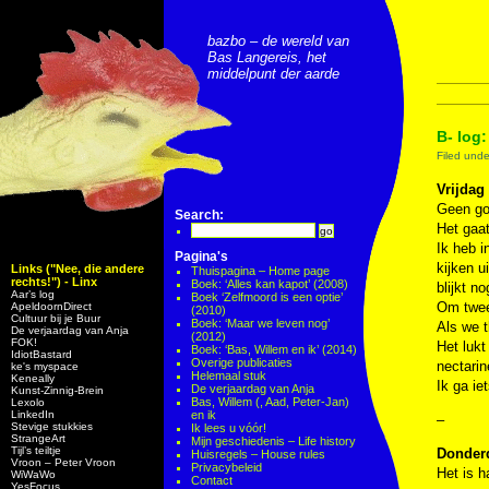
bazbo – de wereld van
Bas Langereis, het
middelpunt der aarde
B- log
Filed und
Vrijdag
Geen goe
Search:
Het gaat
Ik heb i
Pagina's
kijken u
Links ("Nee, die andere
Thuispagina – Home page
rechts!") - Linx
Boek: ‘Alles kan kapot’ (2008)
blijkt n
Aar’s log
Boek ‘Zelfmoord is een optie’
Om twee
ApeldoornDirect
(2010)
Cultuur bij je Buur
Boek: ‘Maar we leven nog’
Als we t
De verjaardag van Anja
(2012)
FOK!
Het luk
Boek: ‘Bas, Willem en ik’ (2014)
IdiotBastard
Overige publicaties
nectarin
ke's myspace
Helemaal stuk
Keneally
Ik ga ie
De verjaardag van Anja
Kunst-Zinnig-Brein
Bas, Willem (, Aad, Peter-Jan)
Lexolo
LinkedIn
en ik
–
Stevige stukkies
Ik lees u vóór!
StrangeArt
Mijn geschiedenis – Life history
Tijl’s teiltje
Donder
Huisregels – House rules
Vroon – Peter Vroon
Privacybeleid
Het is h
WiWaWo
Contact
YesFocus