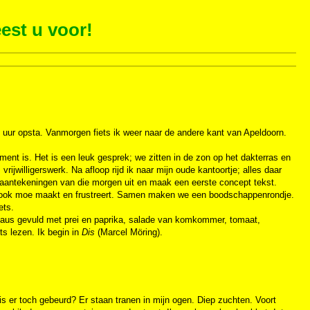
est u voor!
 uur opsta. Vanmorgen fiets ik weer naar de andere kant van Apeldoorn.
ent is. Het is een leuk gesprek; we zitten in de zon op het dakterras en
rijwilligerswerk. Na afloop rijd ik naar mijn oude kantoortje; alles daar
n aantekeningen van die morgen uit en maak een eerste concept tekst.
aar ook moe maakt en frustreert. Samen maken we een boodschappenrondje.
ets.
aus gevuld met prei en paprika, salade van komkommer, tomaat,
ts lezen. Ik begin in
Dis
(Marcel Möring).
 is er toch gebeurd? Er staan tranen in mijn ogen. Diep zuchten. Voort