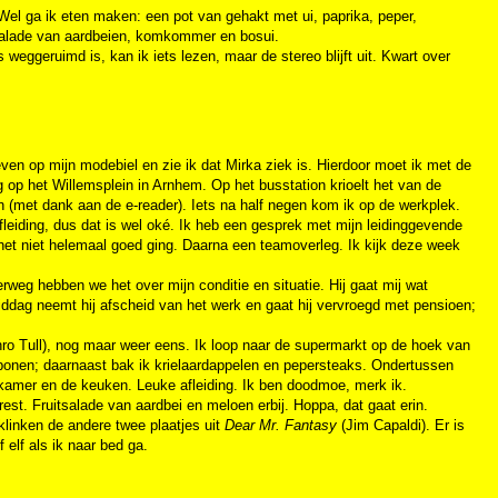
it. Wel ga ik eten maken: een pot van gehakt met ui, paprika, peper,
 salade van aardbeien, komkommer en bosui.
 weggeruimd is, kan ik iets lezen, maar de stereo blijft uit. Kwart over
even op mijn modebiel en zie ik dat Mirka ziek is. Hierdoor moet ik met de
 op het Willemsplein in Arnhem. Op het busstation krioelt het van de
ten (met dank aan de e-reader). Iets na half negen kom ik op de werkplek.
fleiding, dus dat is wel oké. Ik heb een gesprek met mijn leidinggevende
 het niet helemaal goed ging. Daarna een teamoverleg. Ik kijk deze week
weg hebben we het over mijn conditie en situatie. Hij gaat mij wat
ddag neemt hij afscheid van het werk en gaat hij vervroegd met pensioen;
ro Tull), nog maar weer eens. Ik loop naar de supermarkt op de hoek van
erbonen; daarnaast bak ik krielaardappelen en pepersteaks. Ondertussen
amer en de keuken. Leuke afleiding. Ik ben doodmoe, merk ik.
st. Fruitsalade van aardbei en meloen erbij. Hoppa, dat gaat erin.
klinken de andere twee plaatjes uit
Dear Mr. Fantasy
(Jim Capaldi). Er is
elf als ik naar bed ga.