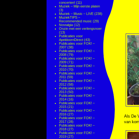
concerten!
(11)
Muziek – Mijn eerste platen
(3)
Muziek – Music – LIVE
(238)
MuziekTIPS –
Recommended music
(29)
Nostalgia
(12)
Onzin met een verlengsnoer
(13)
Publicaties voor
ApeldoornDirect
(43)
Publicaties voor FOK! –
2007
(38)
Publicaties voor FOK! –
2008
(79)
Publicaties voor FOK! –
2009
(71)
Publicaties voor FOK! –
2010
(70)
Publicaties voor FOK! –
2011
(59)
Publicaties voor FOK! –
2012
(58)
Publicaties voor FOK! –
2013
(50)
Publicaties voor FOK! –
2014
(16)
Publicaties voor FOK! –
2015
(21)
Publicaties voor FOK! –
2016
(27)
Als De V
Publicaties voor FOK! –
van kom
2017
(28)
Publicaties voor FOK! –
2018
(27)
Publicaties voor FOK! –
2019
(27)