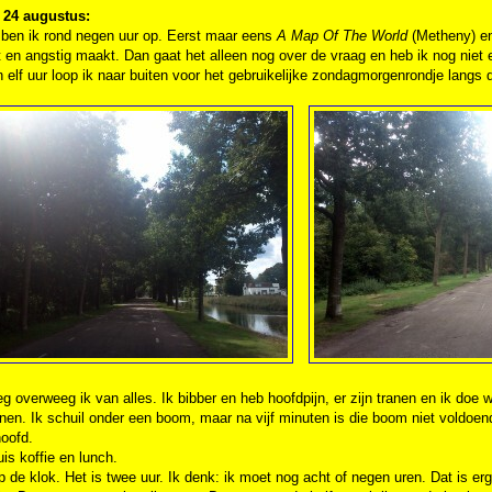
24 augustus:
 ben ik rond negen uur op. Eerst maar eens
A Map Of The World
(Metheny) en
t en angstig maakt. Dan gaat het alleen nog over de vraag en heb ik nog niet
 elf uur loop ik naar buiten voor het gebruikelijke zondagmorgenrondje langs 
 overweeg ik van alles. Ik bibber en heb hoofdpijn, er zijn tranen en ik doe w
nen. Ik schuil onder een boom, maar na vijf minuten is die boom niet voldoende
hoofd.
is koffie en lunch.
op de klok. Het is twee uur. Ik denk: ik moet nog acht of negen uren. Dat is e