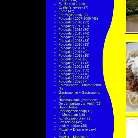
chicken
(14)
Eveliens sieraden –
Evelien's jewelry
(7)
FoolZ
(42)
For English only
(1)
Fotogalerij 2007-2009
(48)
Fotogalerij 2010
(23)
Fotogalerij 2011
(17)
Fotogalerij 2012
(50)
Fotogalerij 2013
(46)
Fotogalerij 2014
(29)
Fotogalerij 2015
(33)
Fotogalerij 2016
(12)
Fotogalerij 2017
(8)
Fotogalerij 2018
(9)
Fotogalerij 2019
(16)
Fotogalerij 2020
(2)
Fotogalerij 2021
(13)
Fotogalerij 2022
(13)
Fotogalerij 2023
(30)
Fotogalerij 2024
(16)
Fotogalerij 2025
(22)
Fotogalerij 2026
(7)
Fotovrienden – Photo friendz
(5)
Gastronomie – Gastronomy
(76)
Helemaal stuk (voorheen:
De verjaardag van Anja)
(25)
Hoop Gedoe
(toneelgezelschap)
(2)
In Memoriam
(16)
Kunst-Zinnig-Brein
(2)
Lex related
(49)
Luuk = Lekker
(38)
Muziek – Draai al je vinyl
(151)
Muziek – Klassieke