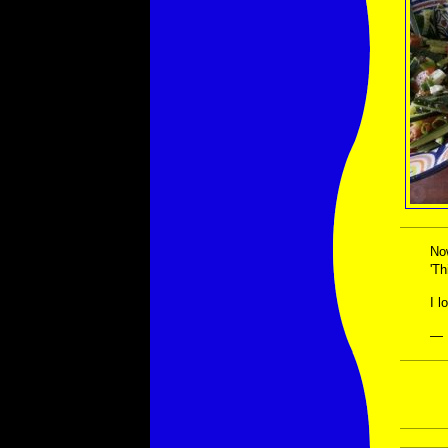
N
'Th
I l
— 