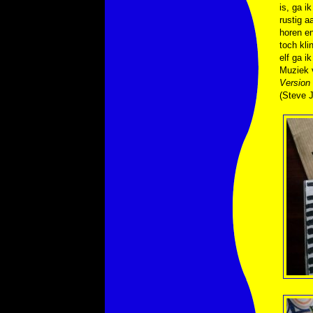
is, ga i
rustig 
horen en
toch kli
elf ga i
Muziek
Version
(Steve 