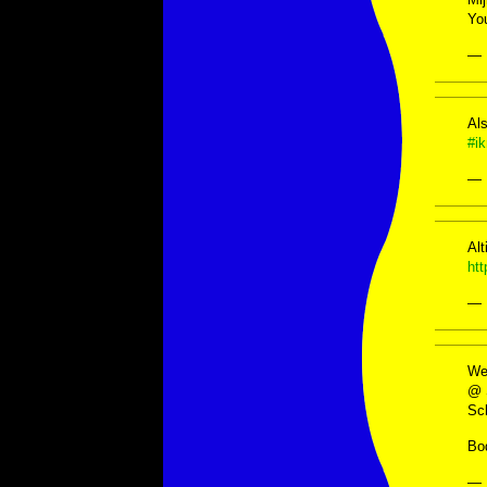
You
— 
Als
#i
— 
Alt
ht
— 
We
@
Sch
Bo
— 