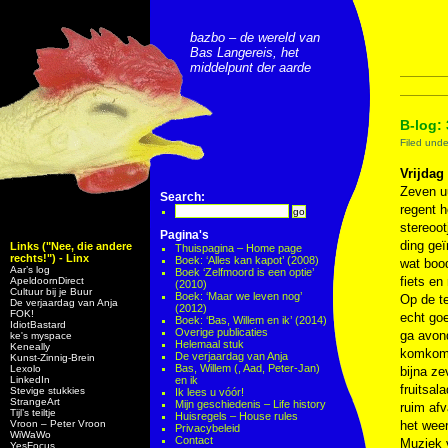
bazbo – de wereld van
Bas Langereis, het
middelpunt der aarde
B-log: 
Filed und
Vrijdag 
Zeven uu
Search:
regent h
stereoot
Pagina's
ding ge
Links ("Nee, die andere
Thuispagina – Home page
rechts!") - Linx
Boek: ‘Alles kan kapot’ (2008)
wat boo
Aar’s log
Boek ‘Zelfmoord is een optie’
fiets en
ApeldoornDirect
(2010)
Cultuur bij je Buur
Boek: ‘Maar we leven nog’
Op de te
De verjaardag van Anja
(2012)
FOK!
echt go
Boek: ‘Bas, Willem en ik’ (2014)
IdiotBastard
Overige publicaties
ga avon
ke's myspace
Helemaal stuk
Keneally
komkomm
De verjaardag van Anja
Kunst-Zinnig-Brein
Bas, Willem (, Aad, Peter-Jan)
Lexolo
bijna ze
LinkedIn
en ik
fruitsal
Stevige stukkies
Ik lees u vóór!
StrangeArt
Mijn geschiedenis – Life history
ruim afv
Tijl’s teiltje
Huisregels – House rules
Vroon – Peter Vroon
het weer
Privacybeleid
WiWaWo
Contact
Muziek 
YesFocus