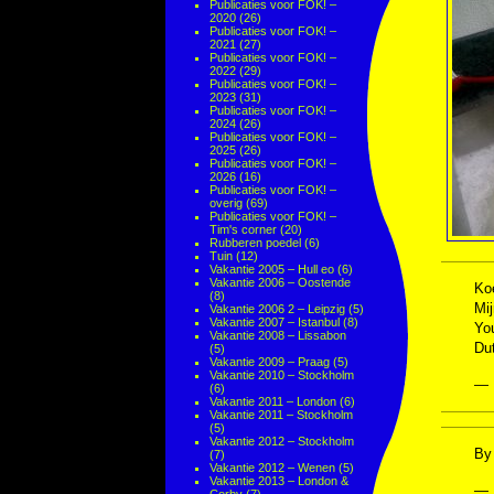
Publicaties voor FOK! –
2020
(26)
Publicaties voor FOK! –
2021
(27)
Publicaties voor FOK! –
2022
(29)
Publicaties voor FOK! –
2023
(31)
Publicaties voor FOK! –
2024
(26)
Publicaties voor FOK! –
2025
(26)
Publicaties voor FOK! –
2026
(16)
Publicaties voor FOK! –
overig
(69)
Publicaties voor FOK! –
Tim's corner
(20)
Rubberen poedel
(6)
Tuin
(12)
Vakantie 2005 – Hull eo
(6)
Vakantie 2006 – Oostende
Koe
(8)
Mij
Vakantie 2006 2 – Leipzig
(5)
Vakantie 2007 – Istanbul
(8)
You
Vakantie 2008 – Lissabon
Dut
(5)
Vakantie 2009 – Praag
(5)
Vakantie 2010 – Stockholm
— 
(6)
Vakantie 2011 – London
(6)
Vakantie 2011 – Stockholm
(5)
Vakantie 2012 – Stockholm
By 
(7)
Vakantie 2012 – Wenen
(5)
Vakantie 2013 – London &
— 