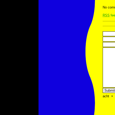
No comm
RSS
fee
acht
×