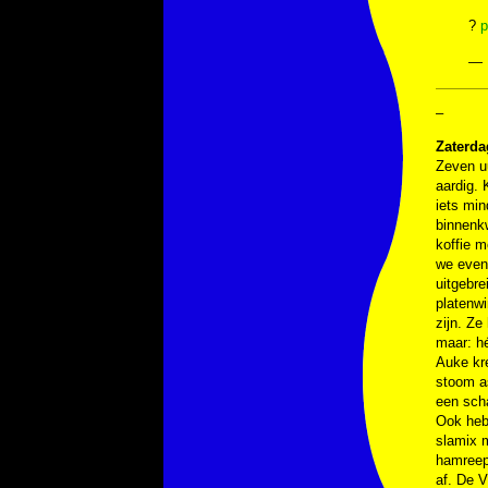
?
p
— 
–
Zaterda
Zeven uu
aardig. 
iets min
binnenkw
koffie m
we even
uitgebre
platenwi
zijn. Z
maar: hé
Auke kre
stoom a
een sch
Ook heb
slamix m
hamreep
af. De V