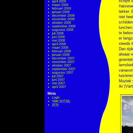
schijnt 
april 2009
maart 2009
Halverwe
februari 2009
lekker. 
januari 2009
december 2008
niet hee
november 2008
schilder
oktober 2008
september 2008
lunchen.
augustus 2008
te belev
juli 2008
juni 2008
er lang
mei 2008
steeds l
april 2008
maart 2008
Dan rijd
februari 2008
alwaar w
januari 2008
december 2007
groentet
november 2007
lamsbief
oktober 2007
september 2007
vanavond
augustus 2007
luistere
juli 2007
juni 2007
Muziek v
mei 2007
Iki
(Värt
april 2007
Meta
Login
Valid
XHTML
XFN