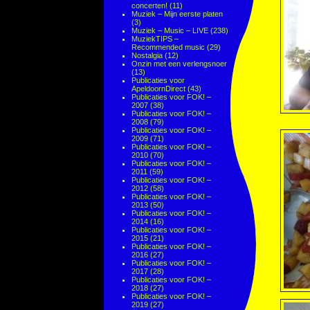
concerten!
(11)
Muziek – Mijn eerste platen
(3)
Muziek – Music – LIVE
(238)
MuziekTIPS –
Recommended music
(29)
Nostalgia
(12)
Onzin met een verlengsnoer
(13)
Publicaties voor
ApeldoornDirect
(43)
Publicaties voor FOK! –
2007
(38)
Publicaties voor FOK! –
2008
(79)
Publicaties voor FOK! –
2009
(71)
Publicaties voor FOK! –
2010
(70)
Publicaties voor FOK! –
2011
(59)
Publicaties voor FOK! –
2012
(58)
Publicaties voor FOK! –
2013
(50)
Publicaties voor FOK! –
2014
(16)
Publicaties voor FOK! –
2015
(21)
Publicaties voor FOK! –
2016
(27)
Publicaties voor FOK! –
2017
(28)
Publicaties voor FOK! –
2018
(27)
Publicaties voor FOK! –
2019
(27)