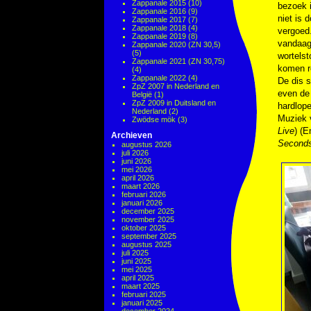
Zappanale 2015
(10)
bezoek i
Zappanale 2016
(9)
niet is 
Zappanale 2017
(7)
Zappanale 2018
(4)
vergoed.
Zappanale 2019
(8)
vandaag
Zappanale 2020 (ZN 30,5)
(5)
wortels
Zappanale 2021 (ZN 30,75)
komen ro
(4)
Zappanale 2022
(4)
De dis 
ZpZ 2007 in Nederland en
even de 
België
(1)
ZpZ 2009 in Duitsland en
hardlope
Nederland
(2)
Muziek
Zwödse mök
(3)
Live
) (
Archieven
Second
augustus 2026
juli 2026
juni 2026
mei 2026
april 2026
maart 2026
februari 2026
januari 2026
december 2025
november 2025
oktober 2025
september 2025
augustus 2025
juli 2025
juni 2025
mei 2025
april 2025
maart 2025
februari 2025
januari 2025