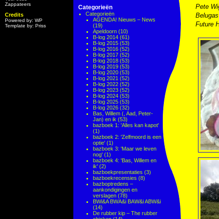
Zappateers
Pete Wi
Categorieën
Categorieën
Credits
Belugas
AGENDA! Nieuws – News
Powered by: WP
Future 
(19)
Template by: Priss
Apeldoorn
(10)
B-log 2014
(61)
B-log 2015
(53)
B-log 2016
(52)
B-log 2017
(52)
B-log 2018
(53)
B-log 2019
(53)
B-log 2020
(53)
B-log 2021
(52)
B-log 2022
(52)
B-log 2023
(52)
B-log 2024
(53)
B-log 2025
(53)
B-log 2026
(32)
Bas, Willem (, Aad, Peter-
Jan) en ik
(53)
bazboek 1: 'Alles kan kapot'
(1)
bazboek 2: 'Zelfmoord is een
optie'
(1)
bazboek 3: 'Maar we leven
nog'
(1)
bazboek 4: 'Bas, Willem en
ik'
(2)
bazboekpresentaties
(3)
bazboekrecensies
(8)
bazboptredens –
aankondigingen en
verslagen
(78)
BWi&A BWA&i BAW&i ABW&i
(14)
De rubber kip – The rubber