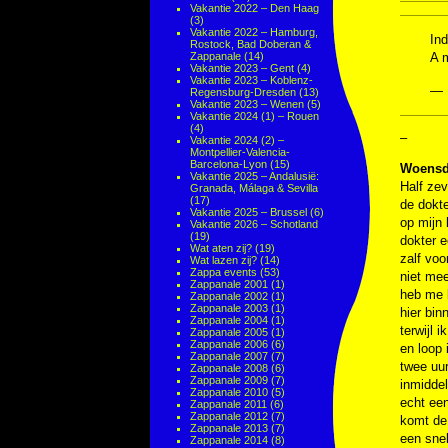
Vakantie 2022 – Den Haag
(3)
Vakantie 2022 – Hamburg,
Ind
Rostock, Bad Doberan &
Zappanale
(14)
A 
Vakantie 2023 – Gent
(4)
Vakantie 2023 – Koblenz-
— 
Regensburg-Dresden
(13)
Vakantie 2023 – Wenen
(5)
Vakantie 2024 (1) – Rouen
(4)
–
Vakantie 2024 (2) –
Montpellier-Valencia-
Barcelona-Lyon
(15)
Woensda
Vakantie 2025 – Andalusië:
Half zev
Granada, Málaga & Sevilla
(17)
de dokte
Vakantie 2025 – Brussel
(6)
op mijn 
Vakantie 2026 – Schotland
(19)
dokter e
Wat aten zij?
(19)
zalf voo
Wat lazen zij?
(14)
Zappa events
(53)
niet mee
Zappanale 2001
(1)
heb me b
Zappanale 2002
(1)
Zappanale 2003
(1)
hier bin
Zappanale 2004
(1)
terwijl 
Zappanale 2005
(1)
Zappanale 2006
(6)
en loop 
Zappanale 2007
(7)
twee uur
Zappanale 2008
(6)
Zappanale 2009
(7)
inmiddel
Zappanale 2010
(5)
echt een
Zappanale 2011
(6)
Zappanale 2012
(7)
komt de
Zappanale 2013
(7)
een snel
Zappanale 2014
(8)