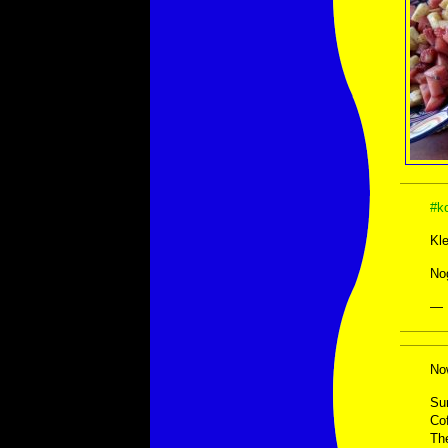
#ko
Kle
Nog
— 
Now
Su
Co
The