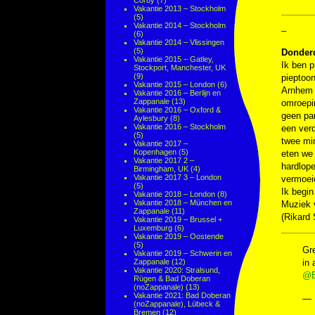
Corby
(7)
Vakantie 2013 – Stockholm
(5)
Vakantie 2014 – Stockholm
–
(6)
Vakantie 2014 – Vlissingen
(5)
Donderd
Vakantie 2015 – Gatley,
Ik ben p
Stockport, Manchester, UK
(9)
pieptoon
Vakantie 2015 – London
(6)
Arnhem z
Vakantie 2016 – Berlijn en
Zappanale
(13)
omroepin
Vakantie 2016 – Oxford &
geen pan
Aylesbury
(8)
Vakantie 2016 – Stockholm
een verd
(5)
twee min
Vakantie 2017 –
Kopenhagen
(5)
eten we 
Vakantie 2017 2 –
hardlope
Birmingham, UK
(4)
Vakantie 2017 3 – London
vermoeid
(5)
Ik begi
Vakantie 2018 – London
(8)
Vakantie 2018 – München en
Muziek
Zappanale
(11)
(Rikard
Vakantie 2019 – Brussel +
Luxemburg
(6)
Vakantie 2019 – Oostende
(5)
Gr
Vakantie 2019 – Schwerin en
Zappanale
(12)
in 
Vakantie 2020: Stralsund,
@E
Rügen & Bad Doberan
(noZappanale)
(13)
Vakantie 2021: Bad Doberan
— 
(noZappanale), Lübeck &
Bremen
(12)