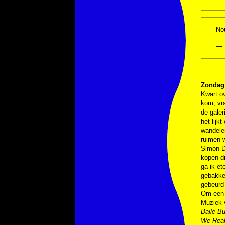
No
— 
–
Zondag 
Kwart ov
kom, vra
de galer
het lijk
wandele
ruimen w
Simon Dr
kopen dr
ga ik et
gebakke
gebeurd 
Om een u
Muziek 
Baile B
We Real