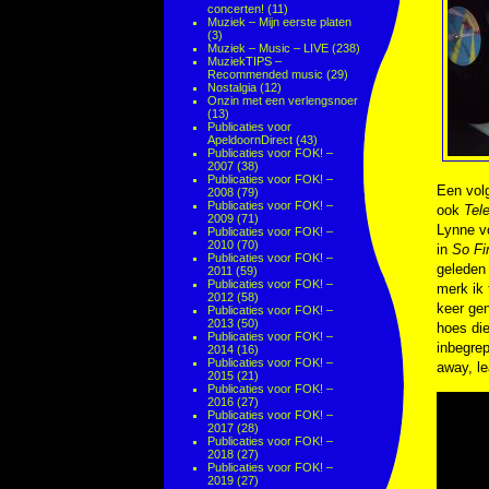
concerten!
(11)
Muziek – Mijn eerste platen
(3)
Muziek – Music – LIVE
(238)
MuziekTIPS –
Recommended music
(29)
Nostalgia
(12)
Onzin met een verlengsnoer
(13)
Publicaties voor
ApeldoornDirect
(43)
Publicaties voor FOK! –
2007
(38)
Publicaties voor FOK! –
Een volg
2008
(79)
Publicaties voor FOK! –
ook
Tel
2009
(71)
Lynne v
Publicaties voor FOK! –
2010
(70)
in
So Fi
Publicaties voor FOK! –
geleden 
2011
(59)
Publicaties voor FOK! –
merk ik 
2012
(58)
keer gen
Publicaties voor FOK! –
2013
(50)
hoes die
Publicaties voor FOK! –
inbegre
2014
(16)
Publicaties voor FOK! –
away, le
2015
(21)
Publicaties voor FOK! –
2016
(27)
Publicaties voor FOK! –
2017
(28)
Publicaties voor FOK! –
2018
(27)
Publicaties voor FOK! –
2019
(27)