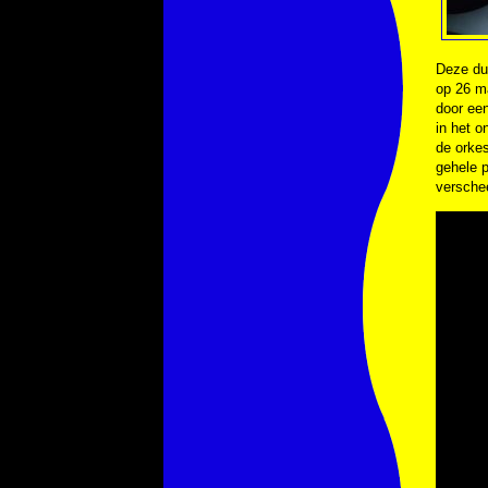
Deze du
op 26 ma
door een
in het o
de orkes
gehele p
versche