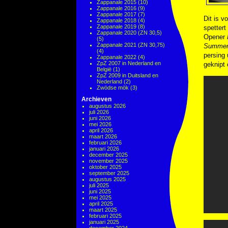
Zappanale 2015
(10)
Zappanale 2016
(9)
Zappanale 2017
(7)
Dit is v
Zappanale 2018
(4)
Zappanale 2019
(8)
spettert
Zappanale 2020 (ZN 30,5)
Opener
(5)
Zappanale 2021 (ZN 30,75)
Summer
(4)
persing 
Zappanale 2022
(4)
ZpZ 2007 in Nederland en
geknipt
België
(1)
ZpZ 2009 in Duitsland en
Nederland
(2)
Zwödse mök
(3)
Archieven
augustus 2026
juli 2026
juni 2026
mei 2026
april 2026
maart 2026
februari 2026
januari 2026
december 2025
november 2025
oktober 2025
september 2025
augustus 2025
juli 2025
juni 2025
mei 2025
april 2025
maart 2025
februari 2025
januari 2025