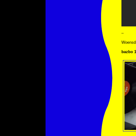
–
Woensda
bazbo 1