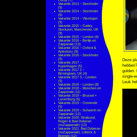
Corby
(7)
Vakantie 2013 – Stockholm
(5)
Vakantie 2014 – Stockholm
(6)
Vakantie 2014 – Vlissingen
(5)
Vakantie 2015 – Gatley,
Stockport, Manchester, UK
(9)
Vakantie 2015 – London
(6)
Vakantie 2016 – Berlijn en
Zappanale
(13)
Vakantie 2016 – Oxford &
Aylesbury
(8)
Vakantie 2016 – Stockholm
(5)
Deze pla
Vakantie 2017 –
hebben?
Kopenhagen
(5)
Vakantie 2017 2 –
gulden. 
Birmingham, UK
(4)
single-e
Vakantie 2017 3 – London
(5)
Leuk he
Vakantie 2018 – London
(8)
Vakantie 2018 – München en
Zappanale
(11)
Vakantie 2019 – Brussel +
Luxemburg
(6)
Vakantie 2019 – Oostende
(5)
Vakantie 2019 – Schwerin en
Zappanale
(12)
Vakantie 2020: Stralsund,
Rügen & Bad Doberan
(noZappanale)
(13)
Vakantie 2021: Bad Doberan
(noZappanale), Lübeck &
Bremen
(12)