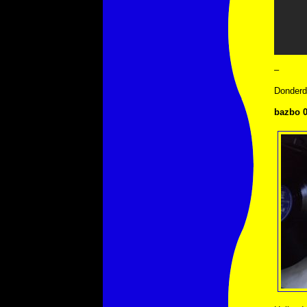
–
Donderd
bazbo 0