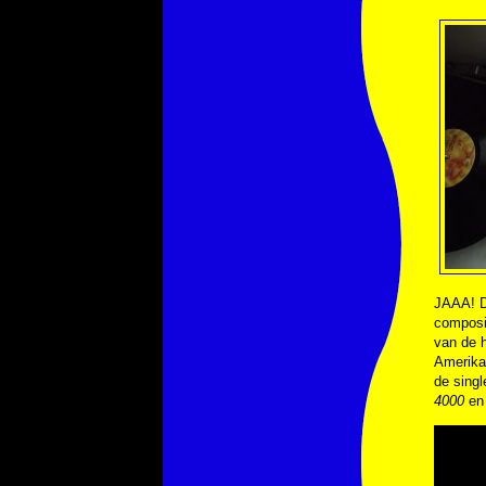
JAAA! Di
composi
van de h
Amerika
de sing
4000
en 