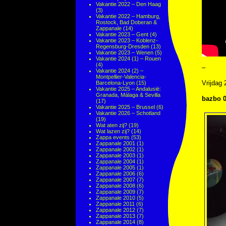
Vakantie 2022 – Den Haag
(3)
Vakantie 2022 – Hamburg,
Rostock, Bad Doberan &
Zappanale
(14)
Vakantie 2023 – Gent
(4)
Vakantie 2023 – Koblenz-
Regensburg-Dresden
(13)
Vakantie 2023 – Wenen
(5)
Vakantie 2024 (1) – Rouen
(4)
–
Vakantie 2024 (2) –
Montpellier-Valencia-
Vrijdag
Barcelona-Lyon
(15)
Vakantie 2025 – Andalusië:
Granada, Málaga & Sevilla
bazbo 0
(17)
Vakantie 2025 – Brussel
(6)
Vakantie 2026 – Schotland
(19)
Wat aten zij?
(19)
Wat lazen zij?
(14)
Zappa events
(53)
Zappanale 2001
(1)
Zappanale 2002
(1)
Zappanale 2003
(1)
Zappanale 2004
(1)
Zappanale 2005
(1)
Zappanale 2006
(6)
Zappanale 2007
(7)
Zappanale 2008
(6)
Zappanale 2009
(7)
Zappanale 2010
(5)
Zappanale 2011
(6)
Zappanale 2012
(7)
Zappanale 2013
(7)
Zappanale 2014
(8)