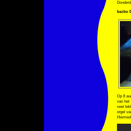
Donderd
bazbo 0
Op 8 au
van het 
veel lek
orgel va
Hiermed