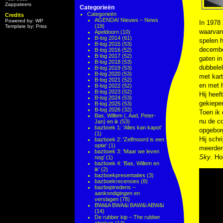
Zappateers
Categorieën
Categorieën
Credits
AGENDA! Nieuws – News
Powered by: WP
In 1978 
(19)
Template by: Priss
waarvan 
Apeldoorn
(10)
B-log 2014
(61)
spelen 
B-log 2015
(53)
december
B-log 2016
(52)
B-log 2017
(52)
gaten in
B-log 2018
(53)
dubbelel
B-log 2019
(53)
B-log 2020
(53)
met kar
B-log 2021
(52)
en met h
B-log 2022
(52)
B-log 2023
(52)
Hij heef
B-log 2024
(53)
gekieper
B-log 2025
(53)
B-log 2026
(32)
Toen ik 
Bas, Willem (, Aad, Peter-
nu de cd
Jan) en ik
(53)
bazboek 1: 'Alles kan kapot'
opgeborg
(1)
Hij schr
bazboek 2: 'Zelfmoord is een
optie'
(1)
meerder
bazboek 3: 'Maar we leven
Sky
. Ho
nog'
(1)
bazboek 4: 'Bas, Willem en
ik'
(2)
bazboekpresentaties
(3)
bazboekrecensies
(8)
bazboptredens –
aankondigingen en
verslagen
(78)
BWi&A BWA&i BAW&i ABW&i
(14)
De rubber kip – The rubber