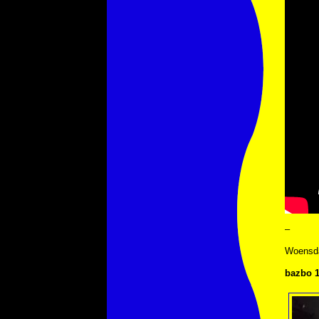
–
Woensda
bazbo 1