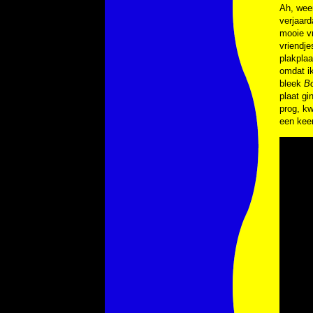
Ah, weer
verjaard
mooie v
vriendje
plakplaa
omdat i
bleek
B
plaat gi
prog, kw
een keer