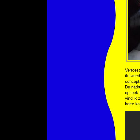
Verroest
ik twee
concepta
De nadru
op leek 
vind ik 
korte ka