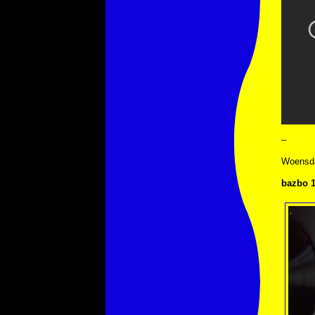
–
Woensda
bazbo 1