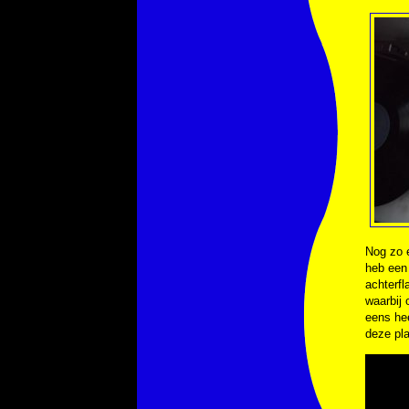
Nog zo 
heb een 
achterfl
waarbij
eens hee
deze pla