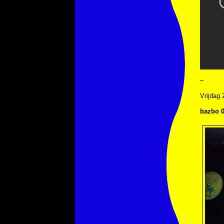
–
Vrijdag
bazbo 0