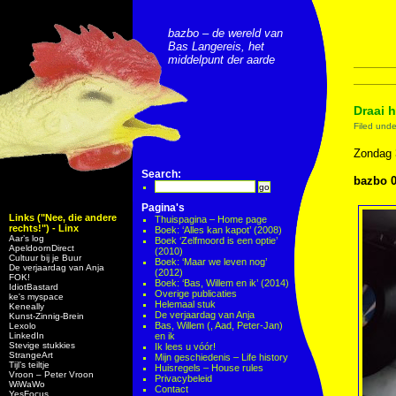
bazbo – de wereld van
Bas Langereis, het
middelpunt der aarde
Draai h
Filed und
Zondag 
Search:
bazbo 0
Pagina's
Links ("Nee, die andere
Thuispagina – Home page
rechts!") - Linx
Boek: ‘Alles kan kapot’ (2008)
Aar’s log
Boek ‘Zelfmoord is een optie’
ApeldoornDirect
(2010)
Cultuur bij je Buur
Boek: ‘Maar we leven nog’
De verjaardag van Anja
(2012)
FOK!
Boek: ‘Bas, Willem en ik’ (2014)
IdiotBastard
Overige publicaties
ke's myspace
Helemaal stuk
Keneally
De verjaardag van Anja
Kunst-Zinnig-Brein
Bas, Willem (, Aad, Peter-Jan)
Lexolo
LinkedIn
en ik
Stevige stukkies
Ik lees u vóór!
StrangeArt
Mijn geschiedenis – Life history
Tijl’s teiltje
Huisregels – House rules
Vroon – Peter Vroon
Privacybeleid
WiWaWo
Contact
YesFocus