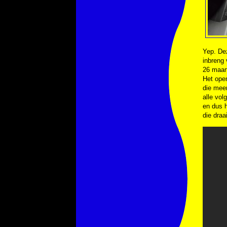
Yep. Dez
inbreng 
26 maart
Het open
die mee
alle vol
en dus h
die draa