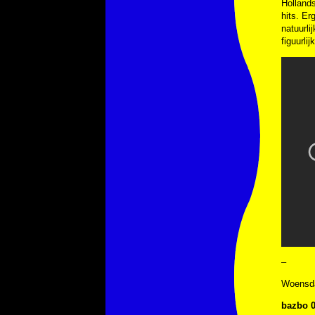
Holland
hits. Er
natuurli
figuurlij
–
Woensda
bazbo 0