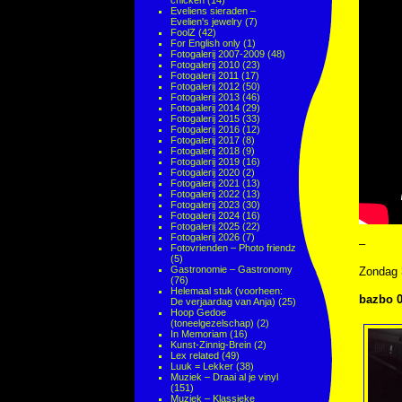
chicken
(14)
Eveliens sieraden –
Evelien's jewelry
(7)
FoolZ
(42)
For English only
(1)
Fotogalerij 2007-2009
(48)
Fotogalerij 2010
(23)
Fotogalerij 2011
(17)
Fotogalerij 2012
(50)
Fotogalerij 2013
(46)
Fotogalerij 2014
(29)
Fotogalerij 2015
(33)
Fotogalerij 2016
(12)
Fotogalerij 2017
(8)
Fotogalerij 2018
(9)
Fotogalerij 2019
(16)
Fotogalerij 2020
(2)
Fotogalerij 2021
(13)
Fotogalerij 2022
(13)
Fotogalerij 2023
(30)
Fotogalerij 2024
(16)
Fotogalerij 2025
(22)
Fotogalerij 2026
(7)
–
Fotovrienden – Photo friendz
(5)
Gastronomie – Gastronomy
Zondag 
(76)
Helemaal stuk (voorheen:
bazbo 0
De verjaardag van Anja)
(25)
Hoop Gedoe
(toneelgezelschap)
(2)
In Memoriam
(16)
Kunst-Zinnig-Brein
(2)
Lex related
(49)
Luuk = Lekker
(38)
Muziek – Draai al je vinyl
(151)
Muziek – Klassieke