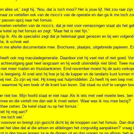
en alles uit,’ zegt hij. ‘Nou, dat is toch mooi? Het is jouw lijf. Het zou raar zi
maar ze vertellen ook van de risico’s van de operatie en dan ga ik me toch z
 passen opzij naar het fornuis.
moeten vertellen van de risico’s, dat je niet voor verrassingen staat als het geb
e ketel op het fornuis en zegt: ‘Maar het is niet fijn.’
rijp ik. Als de specialist zegt dat je helemaal gaat genezen en bij een volgend g
e, ik schrok wel.
n me allerlei documentatie mee. Brochures, plaatjes, uitgebreide papieren. En 
j heeft ook nog maculadegeneratie. Daardoor ziet hij veel niet of niet goed. Vor
achteruitgang gaat heel langzaam en hij wordt uiteindelijk niet blind. Twee ma
niet meer mailen en thuisbankieren. Eind november moest hij de auto verkope
 is leergierig. Al snel wist hij hoe je bij de kapper en de tandarts kunt kome
ij niet. Zo zijn wij niet. Hij kreeg wat hulpmiddelen. Zo heeft hij een loep me
 waarmee hij een boek of de krant kan lezen. Dat staat nu stof te vangen bove
er niet toe. Mijn hoofd staat er niet naar. Als ik iets met veel moeite lees, ben
 mee en die vertelt me dan wat ik moet weten. Waar was ik nou mee bezig?’
 thee zetten. De ketel staat nu op het fornuis.’
oet hij nog aan?’
t me toch wel.’
t voorover en brengt zijn gezicht dicht bij de knoppen van het fornuis. Dan drukt 
wel het idee dat al die artsen en afdelingen het zorgvuldig aanpakken?’ vraag i
 tot in den treure leggen ze je de dingen uit en dan vragen ze na afloop: heb 