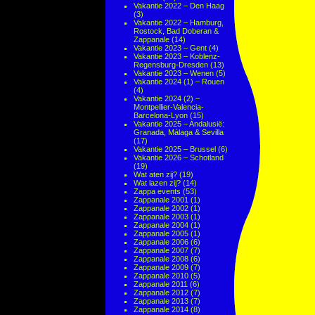
Vakantie 2022 – Den Haag
(3)
Vakantie 2022 – Hamburg,
Rostock, Bad Doberan &
Zappanale
(14)
Vakantie 2023 – Gent
(4)
Vakantie 2023 – Koblenz-
Regensburg-Dresden
(13)
Vakantie 2023 – Wenen
(5)
Vakantie 2024 (1) – Rouen
(4)
Vakantie 2024 (2) –
Montpellier-Valencia-
Barcelona-Lyon
(15)
Vakantie 2025 – Andalusië:
Granada, Málaga & Sevilla
(17)
Vakantie 2025 – Brussel
(6)
Vakantie 2026 – Schotland
(19)
Wat aten zij?
(19)
Wat lazen zij?
(14)
Zappa events
(53)
Zappanale 2001
(1)
Zappanale 2002
(1)
Zappanale 2003
(1)
Zappanale 2004
(1)
Zappanale 2005
(1)
Zappanale 2006
(6)
Zappanale 2007
(7)
Zappanale 2008
(6)
Zappanale 2009
(7)
Zappanale 2010
(5)
Zappanale 2011
(6)
Zappanale 2012
(7)
Zappanale 2013
(7)
Zappanale 2014
(8)