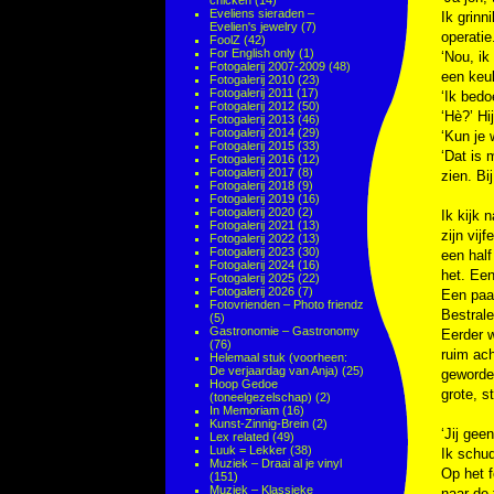
chicken
(14)
Eveliens sieraden –
Ik grinn
Evelien's jewelry
(7)
operatie.
FoolZ
(42)
For English only
(1)
‘Nou, ik
Fotogalerij 2007-2009
(48)
een keuk
Fotogalerij 2010
(23)
Fotogalerij 2011
(17)
‘Ik bedo
Fotogalerij 2012
(50)
‘Hè?’ Hi
Fotogalerij 2013
(46)
Fotogalerij 2014
(29)
‘Kun je
Fotogalerij 2015
(33)
‘Dat is 
Fotogalerij 2016
(12)
Fotogalerij 2017
(8)
zien. Bi
Fotogalerij 2018
(9)
Fotogalerij 2019
(16)
Fotogalerij 2020
(2)
Ik kijk 
Fotogalerij 2021
(13)
zijn vij
Fotogalerij 2022
(13)
Fotogalerij 2023
(30)
een half
Fotogalerij 2024
(16)
het. Een
Fotogalerij 2025
(22)
Fotogalerij 2026
(7)
Een paar
Fotovrienden – Photo friendz
Bestrale
(5)
Gastronomie – Gastronomy
Eerder w
(76)
ruim ach
Helemaal stuk (voorheen:
De verjaardag van Anja)
(25)
geworden
Hoop Gedoe
grote, s
(toneelgezelschap)
(2)
In Memoriam
(16)
Kunst-Zinnig-Brein
(2)
‘Jij gee
Lex related
(49)
Luuk = Lekker
(38)
Ik schud
Muziek – Draai al je vinyl
Op het f
(151)
Muziek – Klassieke
naar de 