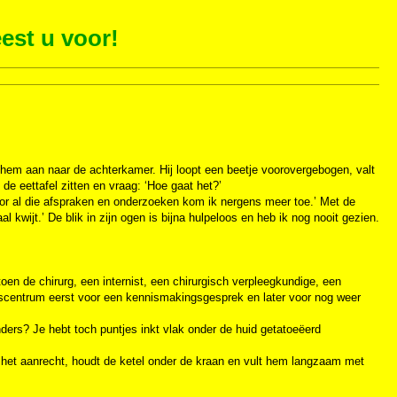
est u voor!
r hem aan naar de achterkamer. Hij loopt een beetje voorovergebogen, valt
de eettafel zitten en vraag: ‘Hoe gaat het?’
 Door al die afspraken en onderzoeken kom ik nergens meer toe.’ Met de
al kwijt.’ De blik in zijn ogen is bijna hulpeloos en heb ik nog nooit gezien.
 toen de chirurg, een internist, een chirurgisch verpleegkundige, een
ngscentrum eerst voor een kennismakingsgesprek en later voor nog weer
nders? Je hebt toch puntjes inkt vlak onder de huid getatoeëerd
ar het aanrecht, houdt de ketel onder de kraan en vult hem langzaam met