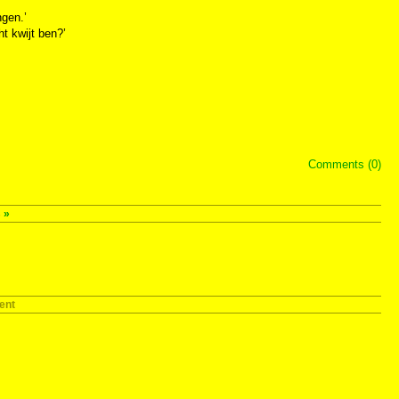
ngen.’
ht kwijt ben?’
Comments (0)
s
»
ent