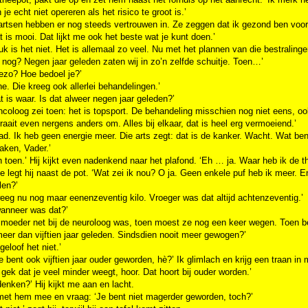
 je echt niet opereren als het risico te groot is.’
artsen hebben er nog steeds vertrouwen in. Ze zeggen dat ik gezond ben voor 
t is mooi. Dat lijkt me ook het beste wat je kunt doen.’
uk is het niet. Het is allemaal zo veel. Nu met het plannen van die bestraling
 nog? Negen jaar geleden zaten wij in zo’n zelfde schuitje. Toen…’
ezo? Hoe bedoel je?’
ne. Die kreeg ook allerlei behandelingen.’
at is waar. Is dat alweer negen jaar geleden?’
coloog zei toen: het is topsport. De behandeling misschien nog niet eens, ook
raait even nergens anders om. Alles bij elkaar, dat is heel erg vermoeiend.’
ad. Ik heb geen energie meer. Die arts zegt: dat is de kanker. Wacht. Wat be
aken, Vader.’
n toen.’ Hij kijkt even nadenkend naar het plafond. ‘Eh … ja. Waar heb ik de t
e legt hij naast de pot. ‘Wat zei ik nou? O ja. Geen enkele puf heb ik meer. En
len?’
weeg nu nog maar eenenzeventig kilo. Vroeger was dat altijd achtenzeventig.’
wanneer was dat?’
e moeder net bij de neuroloog was, toen moest ze nog een keer wegen. Toen b
meer dan vijftien jaar geleden. Sindsdien nooit meer gewogen?’
geloof het niet.’
je bent ook vijftien jaar ouder geworden, hè?’ Ik glimlach en krijg een traan i
 gek dat je veel minder weegt, hoor. Dat hoort bij ouder worden.’
denken?’ Hij kijkt me aan en lacht.
 met hem mee en vraag: ‘Je bent niet magerder geworden, toch?’