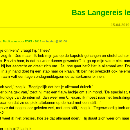
Bas Langereis le
15-04-2019
er:
Publicaties voor FOK! - 2019
— bazbo @ 01:00
 je drinken?’ vraagt hij. ‘Thee?’
’ zeg ik. ‘Doe maar.’ Ik heb mijn jas op de kapstok gehangen en stiefel achte
. En zijn haar, is dat nu weer dunner geworden? Ik ga op mijn vaste plek aan 
t bij het aanrecht en draait zich om. ‘Ja, hoe gaat het? Het is allemaal wat.
el in zijn hand doet hij een stap naar de kraan. ‘Ik ben het overzicht ook helema
t raam valt een lage zondagmiddagzon de achterkamer binnen.
ok veel,’ zeg ik. ‘Begrijpelijk dat het je allemaal duizelt.’
 er bijna gek van,’ zegt hij met een flauw lachje om zijn mond. ‘De specialist,
kundige van de internist, dan weer een CT-scan, ik moest naar het bestrali
can en dat ze de plek aftekenen op de huid met een stift…’
n ze dat negen jaar geleden wel, met een stift,’ zeg ik. ‘Tegenwoordig toch a
n?’
t weet ik niet precies, hoe ze dat allemaal doen.’ Hij draait zich weer om na
er toch bij?’ lach ik.