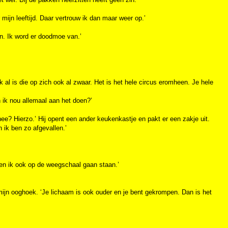
mijn leeftijd. Daar vertrouw ik dan maar weer op.’
en. Ik word er doodmoe van.’
 al is die op zich ook al zwaar. Het is het hele circus eromheen. Je hele
n ik nou allemaal aan het doen?’
hee? Hierzo.’ Hij opent een ander keukenkastje en pakt er een zakje uit.
 ik ben zo afgevallen.’
en ik ook op de weegschaal gaan staan.’
n mijn ooghoek. ‘Je lichaam is ook ouder en je bent gekrompen. Dan is het