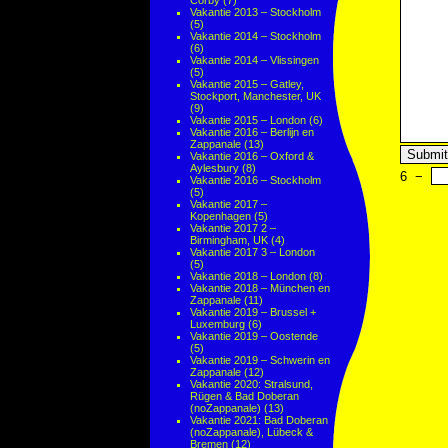
Corby
(7)
Vakantie 2013 – Stockholm
(5)
Vakantie 2014 – Stockholm
(6)
Vakantie 2014 – Vlissingen
(5)
Vakantie 2015 – Gatley,
Stockport, Manchester, UK
(9)
Vakantie 2015 – London
(6)
Vakantie 2016 – Berlijn en
Zappanale
(13)
Vakantie 2016 – Oxford &
Aylesbury
(8)
6
−
Vakantie 2016 – Stockholm
(5)
Vakantie 2017 –
Kopenhagen
(5)
Vakantie 2017 2 –
Birmingham, UK
(4)
Vakantie 2017 3 – London
(5)
Vakantie 2018 – London
(8)
Vakantie 2018 – München en
Zappanale
(11)
Vakantie 2019 – Brussel +
Luxemburg
(6)
Vakantie 2019 – Oostende
(5)
Vakantie 2019 – Schwerin en
Zappanale
(12)
Vakantie 2020: Stralsund,
Rügen & Bad Doberan
(noZappanale)
(13)
Vakantie 2021: Bad Doberan
(noZappanale), Lübeck &
Bremen
(12)