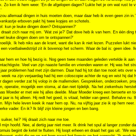
ik. Zo ken ik hem weer. ‘En de afgelopen dagen? Lukte het je om wat rust te 
’
 zou allemaal dingen in huis moeten doen, maar daar heb ik even geen zin in.’
enkastje erboven pakt hij twee kopjes en schotels.
el: kun je leuke dingen doen? Ontspannen?’
j draait zich naar mij om. ‘Wat zei je?’ Dat dove heb ik van hem. En één ding t
 wel leuke dingen doen om te ontspannen?’
moeilijk. Ik heb niks aan de krant, want die kan ik niet lezen. Puzzelen lukt nie
j een voetbalwedstrijd zit ik bovenop het scherm. Waar de bal is: geen idee. 
naar hem en hoe hij bezig is. Nog geen twee maanden geleden vertelde ik aan 
fentachtigste. Veel van zijn naaste familie en vrienden waren er. Hij was het 
 jaar problemen had met zijn darmen. Daar had hij tot dan toe nooit iets over 
 week na zijn verjaardag had hij een coloscopie achter de rug en wist hij dat 
 dagen verder zat hij volop in de mallemolen. Gesprekken, onderzoeken, prog
n, operatie, mogelijk een stoma, al dan niet tijdelijk. Na het ziekenhuis herste
as Moeder er met wie hij alles deelde. Maar Moeder kreeg een beroerte en toe
t jaar is hij alleen. Hij redt het goed, is vitaal, helder van geest. Behalve nu.
. Mijn hele leven keek ik naar hem op. Nu, na vijftig jaar zie ik op hem neer. P
terke vader. En ik? Ik blijf zijn kleine jongen en ben bang.
n suiker, hè?’ Hij draait zich naar me toe.
 mijn hoofd. Nee, al dertig jaar niet meer. Ik drink het spul al langer zonder d
ornuis begint de ketel te fluiten. Hij loopt erheen en draait het gas uit. ‘We w
theepot, pakt die op en zet hem naast het fornuis op het aanrecht. ‘Ik merk he