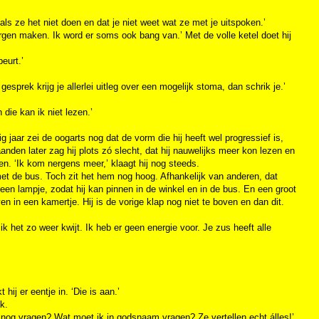
jn als ze het niet doen en dat je niet weet wat ze met je uitspoken.’
orgen maken. Ik word er soms ook bang van.’ Met de volle ketel doet hij
eurt.’
esprek krijg je allerlei uitleg over een mogelijk stoma, dan schrik je.’
die kan ik niet lezen.’
ig jaar zei de oogarts nog dat de vorm die hij heeft wel progressief is,
anden later zag hij plots zó slecht, dat hij nauwelijks meer kon lezen en
n. ‘Ik kom nergens meer,’ klaagt hij nog steeds.
n met de bus. Toch zit het hem nog hoog. Afhankelijk van anderen, dat
t een lampje, zodat hij kan pinnen in de winkel en in de bus. En een groot
n in een kamertje. Hij is de vorige klap nog niet te boven en dan dit.
 ik het zo weer kwijt. Ik heb er geen energie voor. Je zus heeft alle
hij er eentje in. ‘Die is aan.’
k.
je nog vragen? Wat moet ik in godsnaam vragen? Ze vertellen echt álles!’