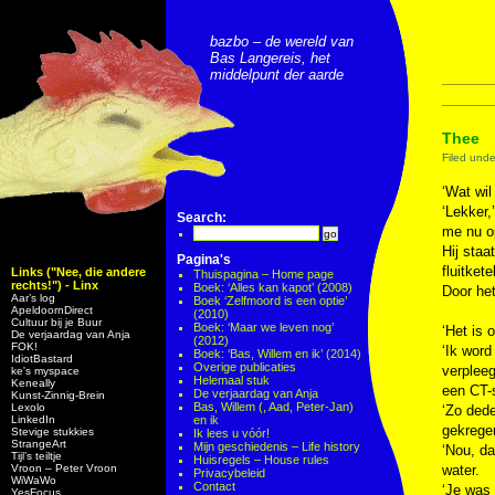
bazbo – de wereld van
Bas Langereis, het
middelpunt der aarde
Thee
Filed und
‘Wat wil
‘Lekker,
Search:
me nu op
Hij staa
Pagina's
fluitket
Links ("Nee, die andere
Thuispagina – Home page
rechts!") - Linx
Boek: ‘Alles kan kapot’ (2008)
Door he
Aar’s log
Boek ‘Zelfmoord is een optie’
ApeldoornDirect
(2010)
Cultuur bij je Buur
Boek: ‘Maar we leven nog’
‘Het is o
De verjaardag van Anja
(2012)
FOK!
‘Ik word
Boek: ‘Bas, Willem en ik’ (2014)
IdiotBastard
Overige publicaties
verpleeg
ke's myspace
Helemaal stuk
Keneally
een CT-s
De verjaardag van Anja
Kunst-Zinnig-Brein
Bas, Willem (, Aad, Peter-Jan)
Lexolo
‘Zo dede
LinkedIn
en ik
gekrege
Stevige stukkies
Ik lees u vóór!
StrangeArt
Mijn geschiedenis – Life history
‘Nou, da
Tijl’s teiltje
Huisregels – House rules
Vroon – Peter Vroon
water.
Privacybeleid
WiWaWo
Contact
‘Je was 
YesFocus