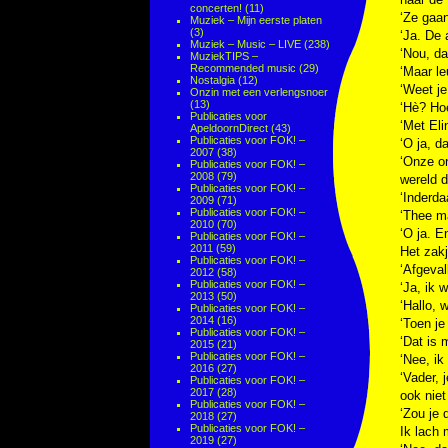
concerten!
(11)
‘Ze gaan
Muziek – Mijn eerste platen
(3)
‘Ja. De 
Muziek – Music – LIVE
(238)
‘Nou, da
MuziekTIPS –
Recommended music
(29)
‘Maar le
Nostalgia
(12)
‘Weet je
Onzin met een verlengsnoer
(13)
‘Hè? Ho
Publicaties voor
‘Met Eli
ApeldoornDirect
(43)
Publicaties voor FOK! –
‘O ja, d
2007
(38)
‘Onze on
Publicaties voor FOK! –
2008
(79)
wereld d
Publicaties voor FOK! –
‘Inderda
2009
(71)
Publicaties voor FOK! –
‘Thee m
2010
(70)
‘O ja. E
Publicaties voor FOK! –
2011
(59)
Het zakj
Publicaties voor FOK! –
‘Afgeval
2012
(58)
Publicaties voor FOK! –
‘Ja, ik 
2013
(50)
‘Hallo, 
Publicaties voor FOK! –
2014
(16)
‘Toen j
Publicaties voor FOK! –
‘Dat is 
2015
(21)
Publicaties voor FOK! –
‘Nee, ik 
2016
(27)
‘Vader, 
Publicaties voor FOK! –
2017
(28)
ook niet
Publicaties voor FOK! –
‘Zou je 
2018
(27)
Publicaties voor FOK! –
Ik lach
2019
(27)