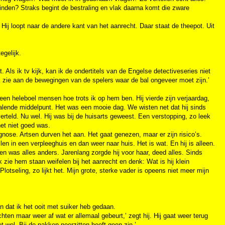
vinden? Straks begint de bestraling en vlak daarna komt die zware
 Hij loopt naar de andere kant van het aanrecht. Daar staat de theepot. Uit
egelijk.
t. Als ik tv kijk, kan ik de ondertitels van de Engelse detectiveseries niet
Ik zie aan de bewegingen van de spelers waar de bal ongeveer moet zijn.’
een heleboel mensen hoe trots ik op hem ben. Hij vierde zijn verjaardag,
stralende middelpunt. Het was een mooie dag. We wisten net dat hij sinds
verteld. Nu wel. Hij was bij de huisarts geweest. Een verstopping, zo leek
het niet goed was.
nose. Artsen durven het aan. Het gaat genezen, maar er zijn risico’s.
llen in een verpleeghuis en dan weer naar huis. Het is wat. En hij is alleen.
n was alles anders. Jarenlang zorgde hij voor haar, deed alles. Sinds
 Ik zie hem staan weifelen bij het aanrecht en denk: Wat is hij klein
lotseling, zo lijkt het. Mijn grote, sterke vader is opeens niet meer mijn
an dat ik het ooit met suiker heb gedaan.
achten maar weer af wat er allemaal gebeurt,’ zegt hij. Hij gaat weer terug
t wel. Bij de pakken neerzitten heeft geen zin.’