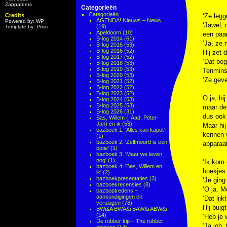
Zappateers
Categorieën
Categorieën
Credits
‘Ze legg
AGENDA! Nieuws – News
Powered by: WP
‘Jawel, 
(19)
Template by: Priss
Apeldoorn
(10)
een paar
B-log 2014
(61)
‘Ja, ze 
B-log 2015
(53)
B-log 2016
(52)
Hij zet d
B-log 2017
(52)
‘Dat beg
B-log 2018
(53)
B-log 2019
(53)
Tenminst
B-log 2020
(53)
‘Ze geve
B-log 2021
(52)
B-log 2022
(52)
B-log 2023
(52)
O ja, hi
B-log 2024
(53)
B-log 2025
(53)
maar de 
B-log 2026
(31)
dus ook 
Bas, Willem (, Aad, Peter-
Jan) en ik
(53)
Maar hij
bazboek 1: 'Alles kan kapot'
kennen w
(1)
bazboek 2: 'Zelfmoord is een
apparaat
optie'
(1)
bazboek 3: 'Maar we leven
nog'
(1)
‘Ik kom 
bazboek 4: 'Bas, Willem en
boekjes
ik'
(2)
bazboekpresentaties
(3)
‘Je ging
bazboekrecensies
(8)
‘O ja. M
bazboptredens –
aankondigingen en
‘Dat lijk
verslagen
(78)
Hij buig
BWi&A BWA&i BAW&i ABW&i
(14)
‘Heb je 
De rubber kip – The rubber
‘Ja joh,