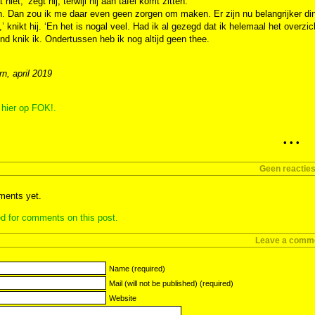
 niet,’ zegt hij, terwijl hij aan tafel komt zitten.
. Dan zou ik me daar even geen zorgen om maken. Er zijn nu belangrijker di
,’ knikt hij. ‘En het is nogal veel. Had ik al gezegd dat ik helemaal het overzic
nd knik ik. Ondertussen heb ik nog altijd geen thee.
n, april 2019
 hier op FOK!.
• • •
Geen reactie
ents yet.
d for comments on this post.
Leave a comm
Name (required)
Mail (will not be published) (required)
Website