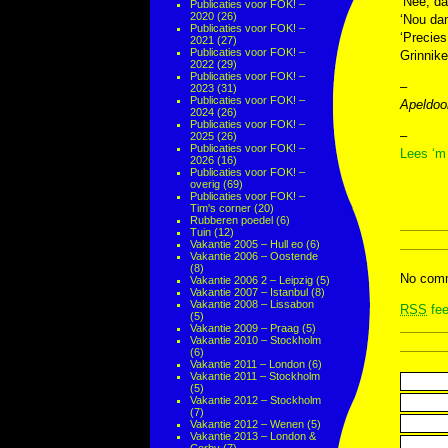
‘Nee, dat
Publicaties voor FOK! –
2020
(26)
‘Nou dan
Publicaties voor FOK! –
‘Precies
2021
(27)
Publicaties voor FOK! –
Grinnike
2022
(29)
Publicaties voor FOK! –
–
2023
(31)
Publicaties voor FOK! –
Apeldoor
2024
(26)
Publicaties voor FOK! –
–
2025
(26)
Publicaties voor FOK! –
Lees ‘m
2026
(16)
Publicaties voor FOK! –
overig
(69)
Publicaties voor FOK! –
Tim's corner
(20)
Rubberen poedel
(6)
Tuin
(12)
Vakantie 2005 – Hull eo
(6)
Vakantie 2006 – Oostende
(8)
No comm
Vakantie 2006 2 – Leipzig
(5)
Vakantie 2007 – Istanbul
(8)
Vakantie 2008 – Lissabon
RSS
fee
(5)
Vakantie 2009 – Praag
(5)
Vakantie 2010 – Stockholm
(6)
Vakantie 2011 – London
(6)
Vakantie 2011 – Stockholm
(5)
Vakantie 2012 – Stockholm
(7)
Vakantie 2012 – Wenen
(5)
Vakantie 2013 – London &