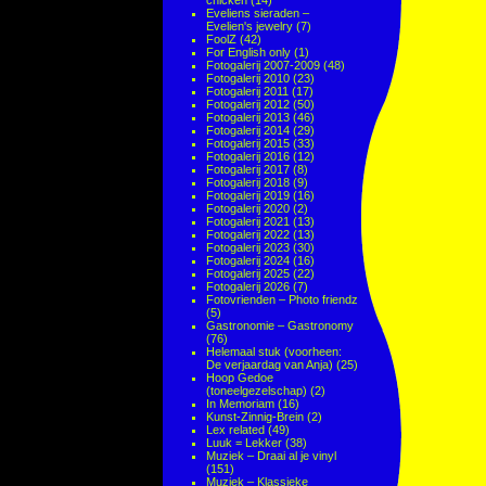
chicken
(14)
Eveliens sieraden –
Evelien's jewelry
(7)
FoolZ
(42)
For English only
(1)
Fotogalerij 2007-2009
(48)
Fotogalerij 2010
(23)
Fotogalerij 2011
(17)
Fotogalerij 2012
(50)
Fotogalerij 2013
(46)
Fotogalerij 2014
(29)
Fotogalerij 2015
(33)
Fotogalerij 2016
(12)
Fotogalerij 2017
(8)
Fotogalerij 2018
(9)
Fotogalerij 2019
(16)
Fotogalerij 2020
(2)
Fotogalerij 2021
(13)
Fotogalerij 2022
(13)
Fotogalerij 2023
(30)
Fotogalerij 2024
(16)
Fotogalerij 2025
(22)
Fotogalerij 2026
(7)
Fotovrienden – Photo friendz
(5)
Gastronomie – Gastronomy
(76)
Helemaal stuk (voorheen:
De verjaardag van Anja)
(25)
Hoop Gedoe
(toneelgezelschap)
(2)
In Memoriam
(16)
Kunst-Zinnig-Brein
(2)
Lex related
(49)
Luuk = Lekker
(38)
Muziek – Draai al je vinyl
(151)
Muziek – Klassieke