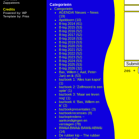
Zappateers
Categorieën
Categorieën
Credits
AGENDA! Nieuws – News
Powered by: WP
(19)
Template by: Priss
Apeldoorn
(10)
B-log 2014
(61)
B-log 2015
(53)
B-log 2016
(52)
B-log 2017
(52)
B-log 2018
(53)
B-log 2019
(53)
B-log 2020
(53)
B-log 2021
(52)
B-log 2022
(52)
B-log 2023
(52)
B-log 2024
(53)
B-log 2025
(53)
B-log 2026
(32)
zes
+
Bas, Willem (, Aad, Peter-
Jan) en ik
(53)
bazboek 1: 'Alles kan kapot'
(1)
bazboek 2: 'Zelfmoord is een
optie'
(1)
bazboek 3: 'Maar we leven
nog'
(1)
bazboek 4: 'Bas, Willem en
ik'
(2)
bazboekpresentaties
(3)
bazboekrecensies
(8)
bazboptredens –
aankondigingen en
verslagen
(78)
BWi&A BWA&i BAW&i ABW&i
(14)
De rubber kip – The rubber