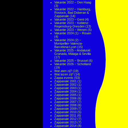
Vakantie 2022 – Den Haag
(3)
Vakantie 2022 – Hamburg,
Rostock, Bad Doberan &
Zappanale
(14)
Vakantie 2023 – Gent
(4)
Vakantie 2023 – Koblenz-
Regensburg-Dresden
(13)
Vakantie 2023 – Wenen
(5)
Vakantie 2024 (1) – Rouen
(4)
Vakantie 2024 (2) –
Montpellier-Valencia-
Barcelona-Lyon
(15)
Vakantie 2025 – Andalusië:
Granada, Málaga & Sevilla
(17)
Vakantie 2025 – Brussel
(6)
Vakantie 2026 – Schotland
(19)
Wat aten zij?
(19)
Wat lazen zij?
(14)
Zappa events
(53)
Zappanale 2001
(1)
Zappanale 2002
(1)
Zappanale 2003
(1)
Zappanale 2004
(1)
Zappanale 2005
(1)
Zappanale 2006
(6)
Zappanale 2007
(7)
Zappanale 2008
(6)
Zappanale 2009
(7)
Zappanale 2010
(5)
Zappanale 2011
(6)
Zappanale 2012
(7)
Zappanale 2013
(7)
Zappanale 2014
(8)