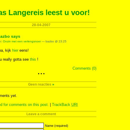
s Langereis leest u voor!
28-04-2007
azbo says
er:
Onzin met een verlengsnoer
— bazbo @ 23:25
a, kijk
hier
eens!
u really gotta see
this
!
Comments (0)
• • •
Geen reacties
»
ents yet.
d for comments on this post.
|
TrackBack
URI
Leave a comment
Name (required)