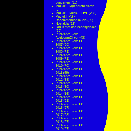
concerten!
(11)
Muziek – Mijn eerste platen
(3)
Muziek – Music – LIVE
(238)
MuziekTIPS –
Recommended music
(29)
Nostalgia
(12)
Onzin met een verlengsnoer
(13)
Publicaties voor
ApeldoornDirect
(43)
Publicaties voor FOK! –
2007
(38)
Publicaties voor FOK! –
2008
(79)
Publicaties voor FOK! –
2009
(71)
Publicaties voor FOK! –
2010
(70)
Publicaties voor FOK! –
2011
(59)
Publicaties voor FOK! –
2012
(58)
Publicaties voor FOK! –
2013
(50)
Publicaties voor FOK! –
2014
(16)
Publicaties voor FOK! –
2015
(21)
Publicaties voor FOK! –
2016
(27)
Publicaties voor FOK! –
2017
(28)
Publicaties voor FOK! –
2018
(27)
Publicaties voor FOK! –
2019
(27)