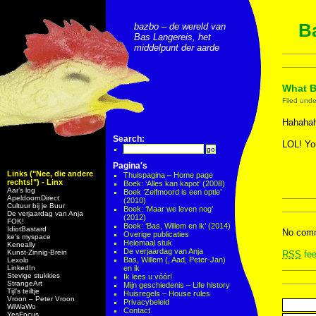
Ba
bazbo – de wereld van
Bas Langereis, het
middelpunt der aarde
What B
Filed und
Hahahah
Search:
LOL! Yo
Pagina's
Links ("Nee, die andere
Thuispagina – Home page
rechts!") - Linx
Boek: ‘Alles kan kapot’ (2008)
Aar’s log
Boek ‘Zelfmoord is een optie’
ApeldoornDirect
(2010)
Cultuur bij je Buur
Boek: ‘Maar we leven nog’
De verjaardag van Anja
(2012)
FOK!
Boek: ‘Bas, Willem en ik’ (2014)
IdiotBastard
No comm
Overige publicaties
ke's myspace
Helemaal stuk
Keneally
De verjaardag van Anja
Kunst-Zinnig-Brein
RSS
fee
Bas, Willem (, Aad, Peter-Jan)
Lexolo
LinkedIn
en ik
Stevige stukkies
Ik lees u vóór!
StrangeArt
Mijn geschiedenis – Life history
Tijl’s teiltje
Huisregels – House rules
Vroon – Peter Vroon
Privacybeleid
WiWaWo
Contact
YesFocus