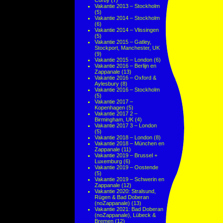
Corby
(7)
Vakantie 2013 – Stockholm
(5)
Vakantie 2014 – Stockholm
(6)
Vakantie 2014 – Vlissingen
(5)
Vakantie 2015 – Gatley,
Stockport, Manchester, UK
(9)
Vakantie 2015 – London
(6)
Vakantie 2016 – Berlijn en
Zappanale
(13)
Vakantie 2016 – Oxford &
Aylesbury
(8)
Vakantie 2016 – Stockholm
(5)
Vakantie 2017 –
Kopenhagen
(5)
Vakantie 2017 2 –
Birmingham, UK
(4)
Vakantie 2017 3 – London
(5)
Vakantie 2018 – London
(8)
Vakantie 2018 – München en
Zappanale
(11)
Vakantie 2019 – Brussel +
Luxemburg
(6)
Vakantie 2019 – Oostende
(5)
Vakantie 2019 – Schwerin en
Zappanale
(12)
Vakantie 2020: Stralsund,
Rügen & Bad Doberan
(noZappanale)
(13)
Vakantie 2021: Bad Doberan
(noZappanale), Lübeck &
Bremen
(12)