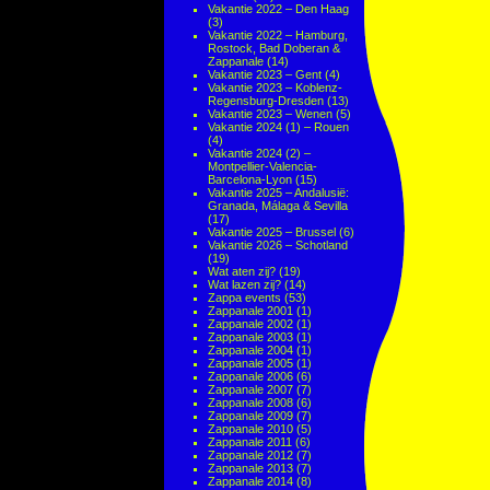
Vakantie 2022 – Den Haag
(3)
Vakantie 2022 – Hamburg,
Rostock, Bad Doberan &
Zappanale
(14)
Vakantie 2023 – Gent
(4)
Vakantie 2023 – Koblenz-
Regensburg-Dresden
(13)
Vakantie 2023 – Wenen
(5)
Vakantie 2024 (1) – Rouen
(4)
Vakantie 2024 (2) –
Montpellier-Valencia-
Barcelona-Lyon
(15)
Vakantie 2025 – Andalusië:
Granada, Málaga & Sevilla
(17)
Vakantie 2025 – Brussel
(6)
Vakantie 2026 – Schotland
(19)
Wat aten zij?
(19)
Wat lazen zij?
(14)
Zappa events
(53)
Zappanale 2001
(1)
Zappanale 2002
(1)
Zappanale 2003
(1)
Zappanale 2004
(1)
Zappanale 2005
(1)
Zappanale 2006
(6)
Zappanale 2007
(7)
Zappanale 2008
(6)
Zappanale 2009
(7)
Zappanale 2010
(5)
Zappanale 2011
(6)
Zappanale 2012
(7)
Zappanale 2013
(7)
Zappanale 2014
(8)