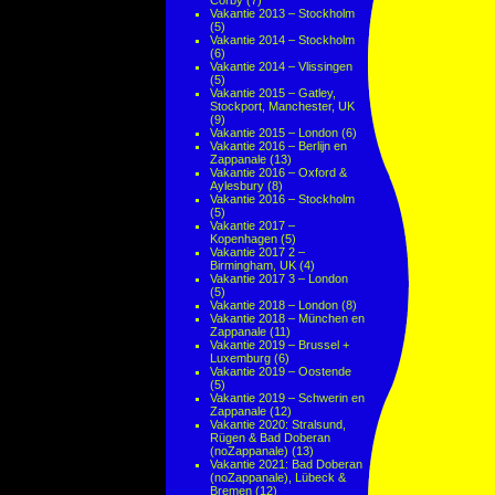
Corby
(7)
Vakantie 2013 – Stockholm
(5)
Vakantie 2014 – Stockholm
(6)
Vakantie 2014 – Vlissingen
(5)
Vakantie 2015 – Gatley,
Stockport, Manchester, UK
(9)
Vakantie 2015 – London
(6)
Vakantie 2016 – Berlijn en
Zappanale
(13)
Vakantie 2016 – Oxford &
Aylesbury
(8)
Vakantie 2016 – Stockholm
(5)
Vakantie 2017 –
Kopenhagen
(5)
Vakantie 2017 2 –
Birmingham, UK
(4)
Vakantie 2017 3 – London
(5)
Vakantie 2018 – London
(8)
Vakantie 2018 – München en
Zappanale
(11)
Vakantie 2019 – Brussel +
Luxemburg
(6)
Vakantie 2019 – Oostende
(5)
Vakantie 2019 – Schwerin en
Zappanale
(12)
Vakantie 2020: Stralsund,
Rügen & Bad Doberan
(noZappanale)
(13)
Vakantie 2021: Bad Doberan
(noZappanale), Lübeck &
Bremen
(12)