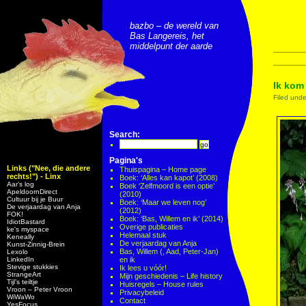
bazbo – de wereld van
Bas Langereis, het
middelpunt der aarde
Ik kom 
Filed und
Search:
Pagina's
Links ("Nee, die andere
Thuispagina – Home page
rechts!") - Linx
Boek: ‘Alles kan kapot’ (2008)
Aar’s log
Boek ‘Zelfmoord is een optie’
ApeldoornDirect
(2010)
Cultuur bij je Buur
Boek: ‘Maar we leven nog’
De verjaardag van Anja
(2012)
FOK!
Boek: ‘Bas, Willem en ik’ (2014)
IdiotBastard
Overige publicaties
ke's myspace
Helemaal stuk
Keneally
De verjaardag van Anja
Kunst-Zinnig-Brein
Bas, Willem (, Aad, Peter-Jan)
Lexolo
LinkedIn
en ik
Stevige stukkies
Ik lees u vóór!
StrangeArt
Mijn geschiedenis – Life history
Tijl’s teiltje
Huisregels – House rules
Vroon – Peter Vroon
Privacybeleid
WiWaWo
Contact
YesFocus