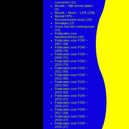
concerten!
(11)
Muziek – Mijn eerste platen
(3)
Muziek – Music – LIVE
(238)
MuziekTIPS –
Recommended music
(29)
Nostalgia
(12)
Onzin met een verlengsnoer
(13)
Publicaties voor
ApeldoornDirect
(43)
Publicaties voor FOK! –
2007
(38)
Publicaties voor FOK! –
2008
(79)
Publicaties voor FOK! –
2009
(71)
Publicaties voor FOK! –
2010
(70)
Publicaties voor FOK! –
2011
(59)
Publicaties voor FOK! –
2012
(58)
Publicaties voor FOK! –
2013
(50)
Publicaties voor FOK! –
2014
(16)
Publicaties voor FOK! –
2015
(21)
Publicaties voor FOK! –
2016
(27)
Publicaties voor FOK! –
2017
(28)
Publicaties voor FOK! –
2018
(27)
Publicaties voor FOK! –
2019
(27)