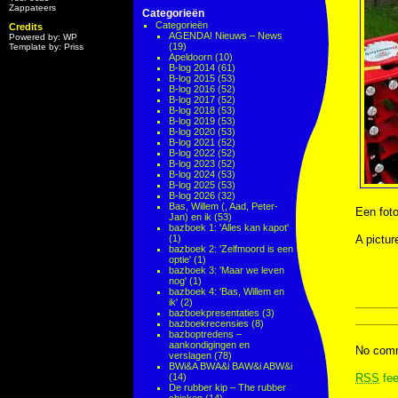
Zappateers
Categorieën
Categorieën
Credits
AGENDA! Nieuws – News
Powered by: WP
(19)
Template by: Priss
Apeldoorn
(10)
B-log 2014
(61)
B-log 2015
(53)
B-log 2016
(52)
B-log 2017
(52)
B-log 2018
(53)
B-log 2019
(53)
B-log 2020
(53)
B-log 2021
(52)
B-log 2022
(52)
B-log 2023
(52)
B-log 2024
(53)
B-log 2025
(53)
B-log 2026
(32)
Bas, Willem (, Aad, Peter-
Een foto
Jan) en ik
(53)
bazboek 1: 'Alles kan kapot'
(1)
A pictur
bazboek 2: 'Zelfmoord is een
optie'
(1)
bazboek 3: 'Maar we leven
nog'
(1)
bazboek 4: 'Bas, Willem en
ik'
(2)
bazboekpresentaties
(3)
bazboekrecensies
(8)
bazboptredens –
aankondigingen en
No comm
verslagen
(78)
BWi&A BWA&i BAW&i ABW&i
(14)
RSS
fee
De rubber kip – The rubber