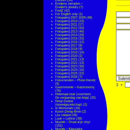
chicken
(14)
Eveliens sieraden –
Evelien's jewelry
(7)
FoolZ
(42)
For English only
(1)
Fotogalerij 2007-2009
(48)
Fotogalerij 2010
(23)
Fotogalerij 2011
(17)
Fotogalerij 2012
(50)
Fotogalerij 2013
(46)
Fotogalerij 2014
(29)
Fotogalerij 2015
(33)
Fotogalerij 2016
(12)
Fotogalerij 2017
(8)
Fotogalerij 2018
(9)
Fotogalerij 2019
(16)
Fotogalerij 2020
(2)
Fotogalerij 2021
(13)
Fotogalerij 2022
(13)
Fotogalerij 2023
(30)
Fotogalerij 2024
(16)
Fotogalerij 2025
(22)
Fotogalerij 2026
(7)
Fotovrienden – Photo friendz
(5)
3
+
Gastronomie – Gastronomy
(76)
Helemaal stuk (voorheen:
De verjaardag van Anja)
(25)
Hoop Gedoe
(toneelgezelschap)
(2)
In Memoriam
(16)
Kunst-Zinnig-Brein
(2)
Lex related
(49)
Luuk = Lekker
(38)
Muziek – Draai al je vinyl
(151)
Muziek – Klassieke