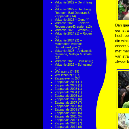
Vakantie 2022 – Den Haag
(3)
Vakantie 2022 – Hamburg,
Rostock, Bad Doberan &
Zappanale
(14)
Vakantie 2023 – Gent
(4)
Vakantie 2023 – Koblenz-
Dan gaa
Regensburg-Dresden
(13)
Vakantie 2023 – Wenen
(5)
een stra
Vakantie 2024 (1) – Rouen
heeft op
(4)
Vakantie 2024 (2) –
die wink
Montpellier-Valencia-
anders v
Barcelona-Lyon
(15)
Vakantie 2025 – Andalusië:
met mens
Granada, Málaga & Sevilla
van stra
(17)
Vakantie 2025 – Brussel
(6)
alweer b
Vakantie 2026 – Schotland
(19)
Wat aten zij?
(19)
Wat lazen zij?
(14)
Zappa events
(53)
Zappanale 2001
(1)
Zappanale 2002
(1)
Zappanale 2003
(1)
Zappanale 2004
(1)
Zappanale 2005
(1)
Zappanale 2006
(6)
Zappanale 2007
(7)
Zappanale 2008
(6)
Zappanale 2009
(7)
Zappanale 2010
(5)
Zappanale 2011
(6)
Zappanale 2012
(7)
Zappanale 2013
(7)
Zappanale 2014
(8)