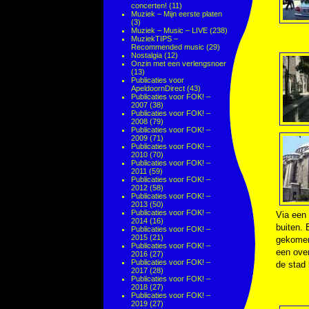
concerten!
(11)
Muziek – Mijn eerste platen
(3)
Muziek – Music – LIVE
(238)
MuziekTIPS –
Recommended music
(29)
Nostalgia
(12)
Onzin met een verlengsnoer
(13)
Publicaties voor
ApeldoornDirect
(43)
Publicaties voor FOK! –
2007
(38)
Publicaties voor FOK! –
2008
(79)
Publicaties voor FOK! –
2009
(71)
Publicaties voor FOK! –
2010
(70)
Publicaties voor FOK! –
2011
(59)
Publicaties voor FOK! –
2012
(58)
Publicaties voor FOK! –
2013
(50)
Publicaties voor FOK! –
Via een 
2014
(16)
buiten. 
Publicaties voor FOK! –
2015
(21)
gekomen
Publicaties voor FOK! –
een ove
2016
(27)
Publicaties voor FOK! –
de stad 
2017
(28)
Publicaties voor FOK! –
2018
(27)
Publicaties voor FOK! –
2019
(27)