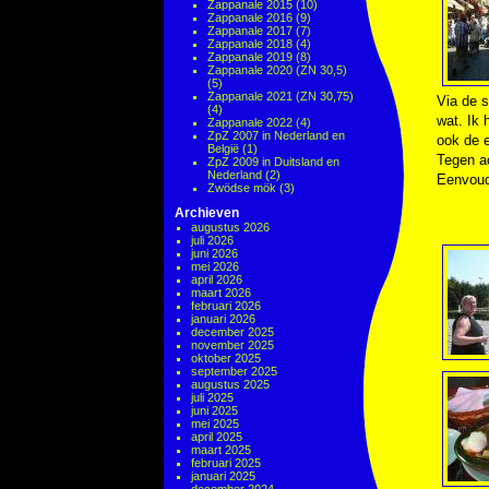
Zappanale 2015
(10)
Zappanale 2016
(9)
Zappanale 2017
(7)
Zappanale 2018
(4)
Zappanale 2019
(8)
Zappanale 2020 (ZN 30,5)
(5)
Zappanale 2021 (ZN 30,75)
Via de s
(4)
wat. Ik 
Zappanale 2022
(4)
ZpZ 2007 in Nederland en
ook de e
België
(1)
Tegen a
ZpZ 2009 in Duitsland en
Nederland
(2)
Eenvoud
Zwödse mök
(3)
Archieven
augustus 2026
juli 2026
juni 2026
mei 2026
april 2026
maart 2026
februari 2026
januari 2026
december 2025
november 2025
oktober 2025
september 2025
augustus 2025
juli 2025
juni 2025
mei 2025
april 2025
maart 2025
februari 2025
januari 2025