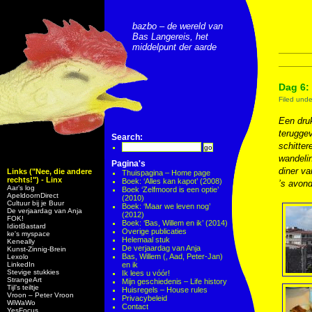
bazbo – de wereld van
Bas Langereis, het
middelpunt der aarde
Dag 6: 
Filed und
Een druk
teruggev
Search:
schitte
wandelin
Pagina's
diner va
Links ("Nee, die andere
Thuispagina – Home page
rechts!") - Linx
Boek: ‘Alles kan kapot’ (2008)
’s avond
Aar’s log
Boek ‘Zelfmoord is een optie’
ApeldoornDirect
(2010)
Cultuur bij je Buur
Boek: ‘Maar we leven nog’
De verjaardag van Anja
(2012)
FOK!
Boek: ‘Bas, Willem en ik’ (2014)
IdiotBastard
Overige publicaties
ke's myspace
Helemaal stuk
Keneally
De verjaardag van Anja
Kunst-Zinnig-Brein
Bas, Willem (, Aad, Peter-Jan)
Lexolo
LinkedIn
en ik
Stevige stukkies
Ik lees u vóór!
StrangeArt
Mijn geschiedenis – Life history
Tijl’s teiltje
Huisregels – House rules
Vroon – Peter Vroon
Privacybeleid
WiWaWo
Contact
YesFocus