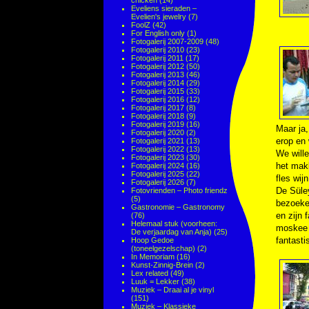
chicken
(14)
Eveliens sieraden –
Evelien's jewelry
(7)
FoolZ
(42)
For English only
(1)
Fotogalerij 2007-2009
(48)
Fotogalerij 2010
(23)
Fotogalerij 2011
(17)
Fotogalerij 2012
(50)
Fotogalerij 2013
(46)
Fotogalerij 2014
(29)
Fotogalerij 2015
(33)
Fotogalerij 2016
(12)
Fotogalerij 2017
(8)
Fotogalerij 2018
(9)
Fotogalerij 2019
(16)
Maar ja,
Fotogalerij 2020
(2)
erop en 
Fotogalerij 2021
(13)
Fotogalerij 2022
(13)
We will
Fotogalerij 2023
(30)
het mak
Fotogalerij 2024
(16)
Fotogalerij 2025
(22)
fles wij
Fotogalerij 2026
(7)
De Süle
Fotovrienden – Photo friendz
(5)
bezoeke
Gastronomie – Gastronomy
en zijn
(76)
Helemaal stuk (voorheen:
moskee d
De verjaardag van Anja)
(25)
fantasti
Hoop Gedoe
(toneelgezelschap)
(2)
In Memoriam
(16)
Kunst-Zinnig-Brein
(2)
Lex related
(49)
Luuk = Lekker
(38)
Muziek – Draai al je vinyl
(151)
Muziek – Klassieke