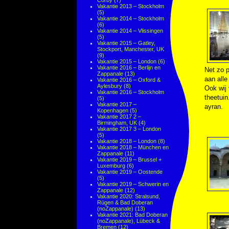
Corby
(7)
Vakantie 2013 – Stockholm
(5)
Vakantie 2014 – Stockholm
(6)
Vakantie 2014 – Vlissingen
(5)
Vakantie 2015 – Gatley,
Stockport, Manchester, UK
(9)
Vakantie 2015 – London
(6)
Vakantie 2016 – Berlijn en
Net zo p
Zappanale
(13)
aan alle
Vakantie 2016 – Oxford &
Aylesbury
(8)
Ook wij
Vakantie 2016 – Stockholm
theetuin
(5)
Vakantie 2017 –
ayran.
Kopenhagen
(5)
Vakantie 2017 2 –
Birmingham, UK
(4)
Vakantie 2017 3 – London
(5)
Vakantie 2018 – London
(8)
Vakantie 2018 – München en
Zappanale
(11)
Vakantie 2019 – Brussel +
Luxemburg
(6)
Vakantie 2019 – Oostende
(5)
Vakantie 2019 – Schwerin en
Zappanale
(12)
Vakantie 2020: Stralsund,
Rügen & Bad Doberan
(noZappanale)
(13)
Vakantie 2021: Bad Doberan
(noZappanale), Lübeck &
Bremen
(12)