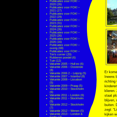
Publicaties voor FOK! –
2020
(26)
Publicaties voor FOK! –
2021
(27)
Publicaties voor FOK! –
2022
(29)
Publicaties voor FOK! –
2023
(31)
Publicaties voor FOK! –
2024
(26)
Publicaties voor FOK! –
2025
(26)
Publicaties voor FOK! –
2026
(16)
Publicaties voor FOK! –
overig
(69)
Publicaties voor FOK! –
Tim's corner
(20)
Rubberen poedel
(6)
Tuin
(12)
Vakantie 2005 – Hull eo
(6)
Vakantie 2006 – Oostende
(8)
Er komen
Vakantie 2006 2 – Leipzig
(5)
Vakantie 2007 – Istanbul
(8)
Ineens b
Vakantie 2008 – Lissabon
richting
(5)
Vakantie 2009 – Praag
(5)
kindere
Vakantie 2010 – Stockholm
klieren
(6)
Vakantie 2011 – London
(6)
staat pl
Vakantie 2011 – Stockholm
blijven,
(5)
Vakantie 2012 – Stockholm
buiten.
(7)
zegt: “Li
Vakantie 2012 – Wenen
(5)
Vakantie 2013 – London &
kijken we