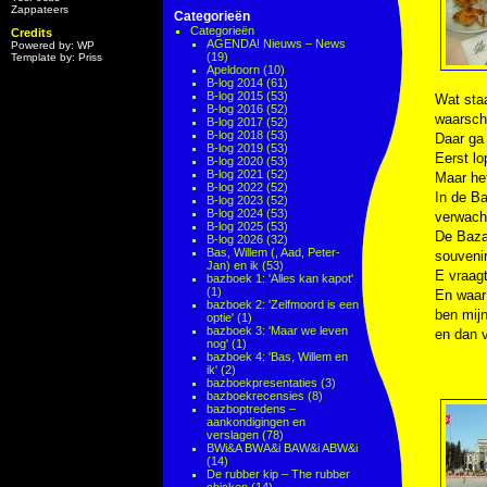
Zappateers
Categorieën
Categorieën
Credits
AGENDA! Nieuws – News
Powered by: WP
(19)
Template by: Priss
Apeldoorn
(10)
B-log 2014
(61)
B-log 2015
(53)
Wat sta
B-log 2016
(52)
waarschu
B-log 2017
(52)
B-log 2018
(53)
Daar ga 
B-log 2019
(53)
Eerst lo
B-log 2020
(53)
B-log 2021
(52)
Maar he
B-log 2022
(52)
In de Ba
B-log 2023
(52)
B-log 2024
(53)
verwacht
B-log 2025
(53)
De Bazaa
B-log 2026
(32)
Bas, Willem (, Aad, Peter-
souveni
Jan) en ik
(53)
E vraagt
bazboek 1: 'Alles kan kapot'
(1)
En waar 
bazboek 2: 'Zelfmoord is een
ben mijn
optie'
(1)
bazboek 3: 'Maar we leven
en dan 
nog'
(1)
bazboek 4: 'Bas, Willem en
ik'
(2)
bazboekpresentaties
(3)
bazboekrecensies
(8)
bazboptredens –
aankondigingen en
verslagen
(78)
BWi&A BWA&i BAW&i ABW&i
(14)
De rubber kip – The rubber