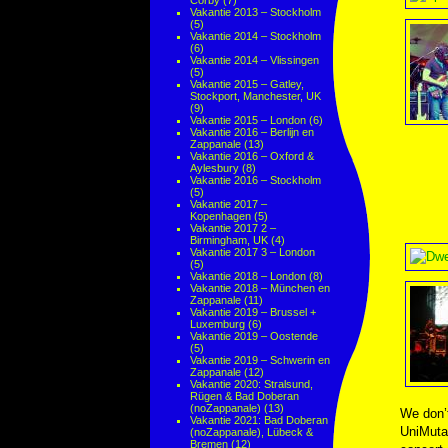
Corby
(7)
Vakantie 2013 – Stockholm
(5)
Vakantie 2014 – Stockholm
(6)
Vakantie 2014 – Vlissingen
(5)
Vakantie 2015 – Gatley,
Stockport, Manchester, UK
(9)
Vakantie 2015 – London
(6)
Vakantie 2016 – Berlijn en
Zappanale
(13)
Vakantie 2016 – Oxford &
Aylesbury
(8)
Vakantie 2016 – Stockholm
(5)
Vakantie 2017 –
Kopenhagen
(5)
Vakantie 2017 2 –
Birmingham, UK
(4)
Vakantie 2017 3 – London
(5)
Vakantie 2018 – London
(8)
Vakantie 2018 – München en
Zappanale
(11)
Vakantie 2019 – Brussel +
Luxemburg
(6)
Vakantie 2019 – Oostende
(5)
Vakantie 2019 – Schwerin en
Zappanale
(12)
Vakantie 2020: Stralsund,
Rügen & Bad Doberan
(noZappanale)
(13)
We don’t
Vakantie 2021: Bad Doberan
UniMuta 
(noZappanale), Lübeck &
Bremen
(12)