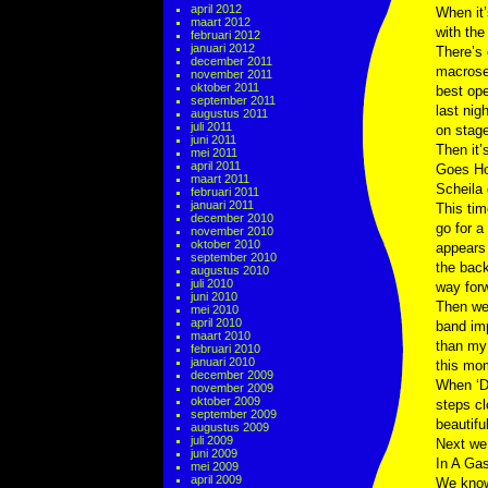
april 2012
When it
maart 2012
with the
februari 2012
januari 2012
There’s 
december 2011
macrosec
november 2011
oktober 2011
best ope
september 2011
last nig
augustus 2011
juli 2011
on stage
juni 2011
Then it’
mei 2011
april 2011
Goes Hom
maart 2011
Scheila 
februari 2011
januari 2011
This tim
december 2010
go for a
november 2010
oktober 2010
appears 
september 2010
the back
augustus 2010
juli 2010
way forw
juni 2010
Then we
mei 2010
april 2010
band imp
maart 2010
than my
februari 2010
januari 2010
this mo
december 2009
When ‘Du
november 2009
oktober 2009
steps cl
september 2009
beautiful
augustus 2009
juli 2009
Next we
juni 2009
In A Gas
mei 2009
april 2009
We know 