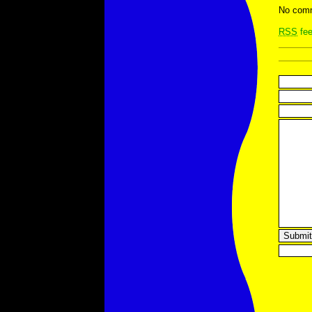
No comm
RSS
fee