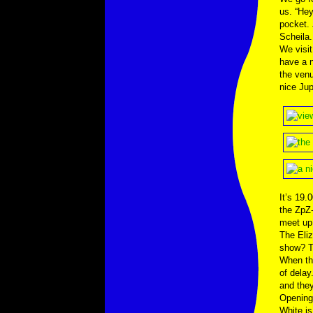
us. “Hey
pocket. 
Scheila.
We visi
have a 
the ven
nice Jup
It’s 19.
the ZpZ-
meet up 
The Eliz
show? T
When the
of delay.
and they
Opening 
White is