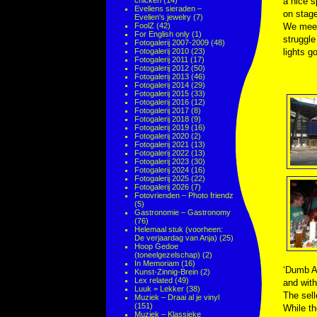
chicken
(14)
a nice s
Eveliens sieraden –
on stage
Evelien's jewelry
(7)
FoolZ
(42)
We meet
For English only
(1)
struggle
Fotogalerij 2007-2009
(48)
Fotogalerij 2010
(23)
lights g
Fotogalerij 2011
(17)
Fotogalerij 2012
(50)
Fotogalerij 2013
(46)
Fotogalerij 2014
(29)
Fotogalerij 2015
(33)
Fotogalerij 2016
(12)
Fotogalerij 2017
(8)
Fotogalerij 2018
(9)
Fotogalerij 2019
(16)
Fotogalerij 2020
(2)
Fotogalerij 2021
(13)
Fotogalerij 2022
(13)
Fotogalerij 2023
(30)
Fotogalerij 2024
(16)
Fotogalerij 2025
(22)
Fotogalerij 2026
(7)
Fotovrienden – Photo friendz
(5)
Gastronomie – Gastronomy
(76)
Helemaal stuk (voorheen:
De verjaardag van Anja)
(25)
Hoop Gedoe
(toneelgezelschap)
(2)
In Memoriam
(16)
‘Dumb Al
Kunst-Zinnig-Brein
(2)
Lex related
(49)
and with
Luuk = Lekker
(38)
The sell
Muziek – Draai al je vinyl
(151)
While th
Muziek – Klassieke