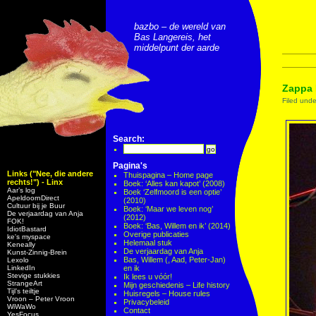
bazbo – de wereld van
Bas Langereis, het
middelpunt der aarde
Zappa 
Filed und
Search:
Pagina's
Links ("Nee, die andere
Thuispagina – Home page
rechts!") - Linx
Boek: ‘Alles kan kapot’ (2008)
Aar’s log
Boek ‘Zelfmoord is een optie’
ApeldoornDirect
(2010)
Cultuur bij je Buur
Boek: ‘Maar we leven nog’
De verjaardag van Anja
(2012)
FOK!
Boek: ‘Bas, Willem en ik’ (2014)
IdiotBastard
Overige publicaties
ke's myspace
Helemaal stuk
Keneally
De verjaardag van Anja
Kunst-Zinnig-Brein
Bas, Willem (, Aad, Peter-Jan)
Lexolo
LinkedIn
en ik
Stevige stukkies
Ik lees u vóór!
StrangeArt
Mijn geschiedenis – Life history
Tijl’s teiltje
Huisregels – House rules
Vroon – Peter Vroon
Privacybeleid
WiWaWo
Contact
YesFocus