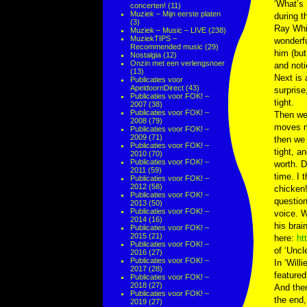
‘What’s 
concerten!
(11)
Muziek – Mijn eerste platen
during t
(3)
Ray Whit
Muziek – Music – LIVE
(238)
MuziekTIPS –
wonderfu
Recommended music
(29)
him (but
Nostalgia
(12)
Onzin met een verlengsnoer
and noti
(13)
Next is 
Publicaties voor
ApeldoornDirect
(43)
surprise
Publicaties voor FOK! –
tight.
2007
(38)
Publicaties voor FOK! –
Then we 
2008
(79)
moves me
Publicaties voor FOK! –
2009
(71)
then we 
Publicaties voor FOK! –
tight, a
2010
(70)
Publicaties voor FOK! –
worth. D
2011
(59)
time. I 
Publicaties voor FOK! –
2012
(58)
chicken!
Publicaties voor FOK! –
questio
2013
(50)
Publicaties voor FOK! –
voice. W
2014
(16)
his brai
Publicaties voor FOK! –
2015
(21)
here:
ht
Publicaties voor FOK! –
of ‘Uncl
2016
(27)
Publicaties voor FOK! –
In ‘Will
2017
(28)
featured
Publicaties voor FOK! –
2018
(27)
And then
Publicaties voor FOK! –
the end,
2019
(27)