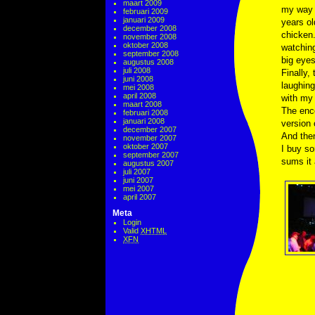
maart 2009
my way r
februari 2009
januari 2009
years ol
december 2008
chicken.
november 2008
oktober 2008
watching
september 2008
big eyes
augustus 2008
juli 2008
Finally,
juni 2008
laughing
mei 2008
april 2008
with my 
maart 2008
The enco
februari 2008
januari 2008
version 
december 2007
And then
november 2007
oktober 2007
I buy so
september 2007
sums it 
augustus 2007
juli 2007
juni 2007
mei 2007
april 2007
Meta
Login
Valid
XHTML
XFN