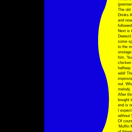
(premier
The old
Drinks A
and now 
followed
Next is 
Dweezil.
some spe
to the m
onstage 
him, “bu
chicken 
halfway 
wild! Th
improvis
out. Wha
melody.
After th
bought i
end is n
I expect
without 
Of cours
‘Muffin 
of thing