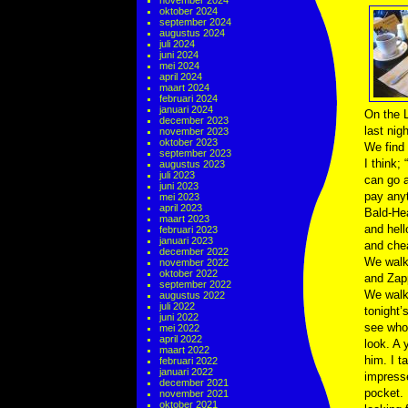
november 2024
oktober 2024
september 2024
augustus 2024
juli 2024
juni 2024
mei 2024
april 2024
maart 2024
februari 2024
januari 2024
On the L
december 2023
last nig
november 2023
oktober 2023
We find 
september 2023
I think;
augustus 2023
juli 2023
can go a
juni 2023
pay anyt
mei 2023
april 2023
Bald-He
maart 2023
and hell
februari 2023
januari 2023
and che
december 2022
We walk 
november 2022
oktober 2022
and Zapp
september 2022
We walk
augustus 2022
juli 2022
tonight’
juni 2022
see who’
mei 2022
april 2022
look. A 
maart 2022
him. I t
februari 2022
januari 2022
impresse
december 2021
pocket. 
november 2021
oktober 2021