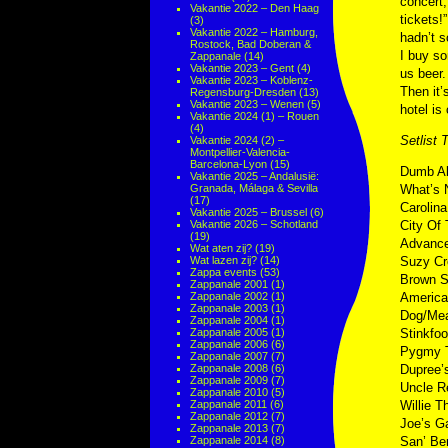
concert,
Vakantie 2022 – Den Haag
tickets!
(3)
Vakantie 2022 – Hamburg,
hadn’t s
Rostock, Bad Doberan &
I buy so
Zappanale
(14)
Vakantie 2023 – Gent
(4)
us beer.
Vakantie 2023 – Koblenz-
Then it’
Regensburg-Dresden
(13)
Vakantie 2023 – Wenen
(5)
hotel is
Vakantie 2024 (1) – Rouen
(4)
Setlist
Vakantie 2024 (2) –
Montpellier-Valencia-
Barcelona-Lyon
(15)
Dumb Al
Vakantie 2025 – Andalusië:
Granada, Málaga & Sevilla
What’s 
(17)
Carolin
Vakantie 2025 – Brussel
(6)
Vakantie 2026 – Schotland
City Of 
(19)
Advanc
Wat aten zij?
(19)
Wat lazen zij?
(14)
Suzy C
Zappa events
(53)
Brown S
Zappanale 2001
(1)
Zappanale 2002
(1)
America
Zappanale 2003
(1)
Dog/Me
Zappanale 2004
(1)
Zappanale 2005
(1)
Stinkfoo
Zappanale 2006
(6)
Pygmy T
Zappanale 2007
(7)
Zappanale 2008
(6)
Dupree’
Zappanale 2009
(7)
Uncle 
Zappanale 2010
(5)
Zappanale 2011
(6)
Willie 
Zappanale 2012
(7)
Joe’s G
Zappanale 2013
(7)
Zappanale 2014
(8)
San’ Be