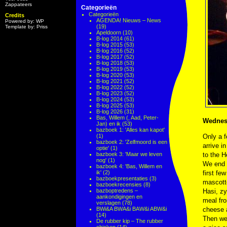
Zappateers
Categorieën
Categorieën
Credits
AGENDA! Nieuws – News
Powered by: WP
(19)
Template by: Priss
Apeldoorn
(10)
B-log 2014
(61)
B-log 2015
(53)
B-log 2016
(52)
B-log 2017
(52)
B-log 2018
(53)
B-log 2019
(53)
B-log 2020
(53)
B-log 2021
(52)
B-log 2022
(52)
B-log 2023
(52)
B-log 2024
(53)
B-log 2025
(53)
B-log 2026
(31)
Bas, Willem (, Aad, Peter-
Wednes
Jan) en ik
(53)
bazboek 1: 'Alles kan kapot'
(1)
Only a f
bazboek 2: 'Zelfmoord is een
arrive i
optie'
(1)
bazboek 3: 'Maar we leven
to the H
nog'
(1)
We end u
bazboek 4: 'Bas, Willem en
ik'
(2)
first fe
bazboekpresentaties
(3)
mascotte
bazboekrecensies
(8)
bazboptredens –
Hasi, zy
aankondigingen en
meal fro
verslagen
(78)
BWi&A BWA&i BAW&i ABW&i
cheese a
(14)
Then we 
De rubber kip – The rubber