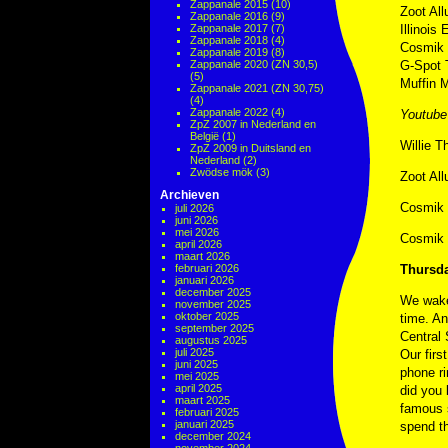
Zappanale 2015
(10)
Zoot All
Zappanale 2016
(9)
Zappanale 2017
(7)
Illinois
Zappanale 2018
(4)
Cosmik 
Zappanale 2019
(8)
Zappanale 2020 (ZN 30,5)
G-Spot 
(5)
Muffin 
Zappanale 2021 (ZN 30,75)
(4)
Zappanale 2022
(4)
Youtube
ZpZ 2007 in Nederland en
België
(1)
Willie 
ZpZ 2009 in Duitsland en
Nederland
(2)
Zwödse mök
(3)
Zoot All
Archieven
Cosmik 
juli 2026
juni 2026
mei 2026
Cosmik 
april 2026
maart 2026
februari 2026
Thursda
januari 2026
december 2025
We wake
november 2025
oktober 2025
time. An
september 2025
Central 
augustus 2025
juli 2025
Our firs
juni 2025
phone ri
mei 2025
april 2025
did you 
maart 2025
famous s
februari 2025
januari 2025
spend th
december 2024