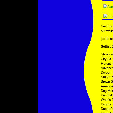
Next mo
our walk
(to be c
Setlist
Stinkfoo
City Of 
Florent
Advanc
Doreen
Suzy C
Brown 
America
Dog Me
Dumb All
What’s 
Pygmy T
Dupree’