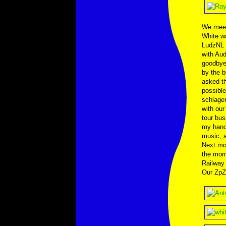
We meet 
White wa
LudzNL t
with Aud
goodbye
by the b
asked th
possibl
schlager
with our
tour bus
my hand.
music, a
Next mor
the morn
Railway 
Our ZpZ-