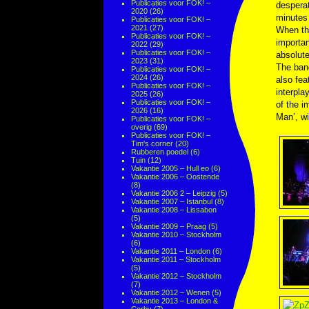
Publicaties voor FOK! –
desperat
2020
(26)
minutes 
Publicaties voor FOK! –
2021
(27)
When the
Publicaties voor FOK! –
importan
2022
(29)
Publicaties voor FOK! –
absolute
2023
(31)
The band
Publicaties voor FOK! –
2024
(26)
also fea
Publicaties voor FOK! –
interpla
2025
(26)
Publicaties voor FOK! –
of the i
2026
(16)
Man’, wi
Publicaties voor FOK! –
overig
(69)
Publicaties voor FOK! –
Tim's corner
(20)
Rubberen poedel
(6)
Tuin
(12)
Vakantie 2005 – Hull eo
(6)
Vakantie 2006 – Oostende
(8)
Vakantie 2006 2 – Leipzig
(5)
Vakantie 2007 – Istanbul
(8)
Vakantie 2008 – Lissabon
(5)
Vakantie 2009 – Praag
(5)
Vakantie 2010 – Stockholm
(6)
Vakantie 2011 – London
(6)
Vakantie 2011 – Stockholm
(5)
Vakantie 2012 – Stockholm
(7)
Vakantie 2012 – Wenen
(5)
Vakantie 2013 – London &