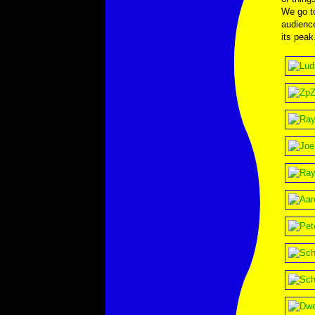
We go to
audience
its pea