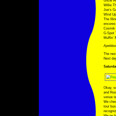
Uncle 
Willie 
Joe’s G
Wind Up 
The Illi
encores
Cosmik D
G-Spot 
Muffin’ 
Apeldoo
The next
Next day
Saturda
Okay, so
and Roos
venue is
We check
tour bus
recogni
We go fo