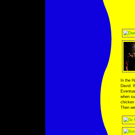
In the 
David. 
Eventual
when sud
chicken 
Then we 