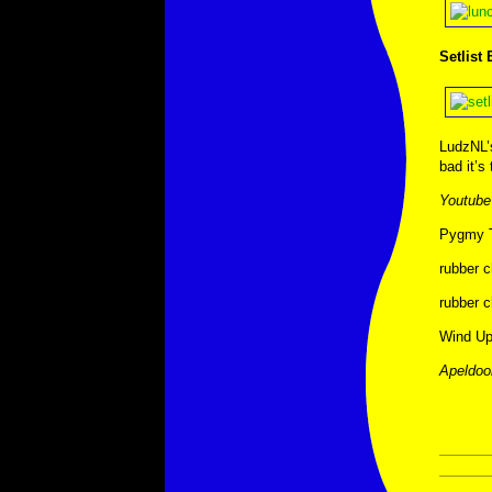
Setlist
LudzNL’s
bad it’s
Youtube
Pygmy 
rubber 
rubber 
Wind Up
Apeldoo